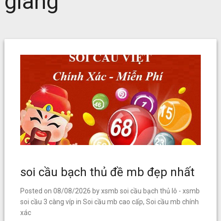
giang
soi cầu bạch thủ đề mb đẹp nhất
Posted on
08/08/2026
by
xsmb soi cầu bạch thủ lô - xsmb
soi cầu 3 càng víp
in
Soi cầu mb cao cấp
,
Soi cầu mb chính
xác