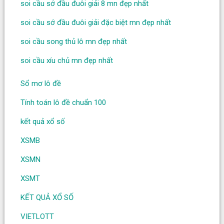
soi cầu sớ đầu đuôi giải 8 mn đẹp nhất
soi cầu sớ đầu đuôi giải đặc biệt mn đẹp nhất
soi cầu song thủ lô mn đẹp nhất
soi cầu xíu chủ mn đẹp nhất
Sổ mơ lô đề
Tính toán lô đề chuẩn 100
kết quả xổ số
XSMB
XSMN
XSMT
KẾT QUẢ XỔ SỐ
VIETLOTT