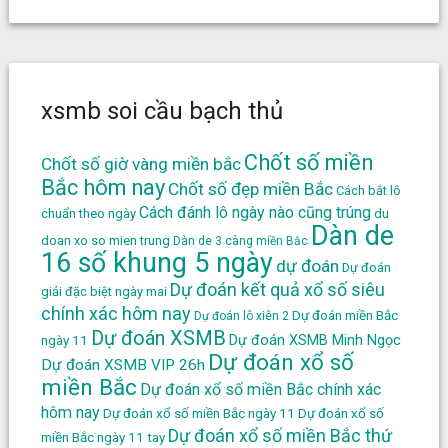
xsmb soi cầu bạch thủ
Chốt số miền
Chốt số giờ vàng miền bắc
Bắc hôm nay
Chốt số đẹp miền Bắc
Cách bắt lô
Cách đánh lô ngày nào cũng trúng
chuẩn theo ngày
du
Dàn de
doan xo so mien trung
Dàn de 3 càng miền Bắc
16 số khung 5 ngày
dự đoán
Dự đoán
Dự đoán kết quả xổ số siêu
giải đặc biệt ngày mai
chính xác hôm nay
Dự đoán miền Bắc
Dự đoán lô xiên 2
Dự đoán XSMB
ngày 11
Dự đoán XSMB Minh Ngọc
Dự đoán xổ số
Dự đoán XSMB VIP 26h
miền Bắc
Dự đoán xổ số miền Bắc chính xác
hôm nay
Dự đoán xổ số miền Bắc ngày 11
Dự đoán xổ số
Dự đoán xổ số miền Bắc thứ
miền Bắc ngày 11 tay