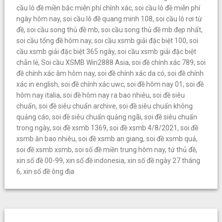
cầu lô đề miền bắc miễn phí chính xác
,
soi cầu lô đề miễn phí
ngày hôm nay
,
soi cầu lô đề quang minh 108
,
soi cầu lô rơi từ
đề
,
soi cầu song thủ đề mb
,
soi cầu song thủ đề mb đẹp nhất
,
soi cầu tổng đề hôm nay
,
soi cầu xsmb giải đặc biệt 100
,
soi
cầu xsmb giải đặc biệt 365 ngày
,
soi cầu xsmb giải đặc biệt
chẵn lẻ
,
Soi cầu XSMB Win2888 Asia
,
soi đề chính xác 789
,
soi
đề chính xác âm hôm nay
,
soi đề chính xác da có
,
soi đề chính
xác in english
,
soi đề chính xác uwc
,
soi đề hôm nay 01
,
soi đề
hôm nay italia
,
soi đề hôm nay ra bao nhiêu
,
soi đề siêu
chuẩn
,
soi đề siêu chuẩn archive
,
soi đề siêu chuẩn không
quảng cáo
,
soi đề siêu chuẩn quảng ngãi
,
soi đề siêu chuẩn
trong ngày
,
soi đề xsmb 1369
,
soi đề xsmb 4/8/2021
,
soi đề
xsmb ăn bao nhiêu
,
soi đề xsmb an giang
,
soi đề xsmb quả
,
soi đề xsmb xsmb
,
soi số đề miền trung hôm nay
,
tứ thủ đề
,
xin số đề 00-99
,
xin số đề indonesia
,
xin số đề ngày 27 tháng
6
,
xin số đề ông địa