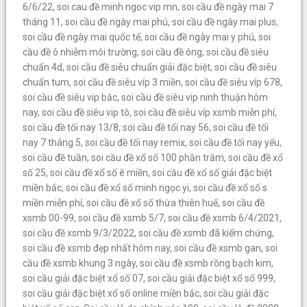
6/6/22
,
soi cau đề minh ngoc vip mn
,
soi cầu đề ngày mai 7
tháng 11
,
soi cầu đề ngày mai phú
,
soi cầu đề ngày mai plus
,
soi cầu đề ngày mai quốc tế
,
soi cầu đề ngày mai y phú
,
soi
cầu đề ô nhiễm môi trường
,
soi cầu đề ông
,
soi cầu đề siêu
chuẩn 4d
,
soi cầu đề siêu chuẩn giải đặc biệt
,
soi cầu đề siêu
chuẩn tum
,
soi cầu đề siêu víp 3 miền
,
soi cầu đề siêu víp 678
,
soi cầu đề siêu vip bắc
,
soi cầu đề siêu vip ninh thuận hôm
nay
,
soi cầu đề siêu vip tô
,
soi cầu đề siêu víp xsmb miễn phí
,
soi cầu đề tối nay 13/8
,
soi cầu đề tối nay 56
,
soi cầu đề tối
nay 7 tháng 5
,
soi cầu đề tối nay remix
,
soi cầu đề tối nay yếu
,
soi cầu đề tuần
,
soi cầu đề xổ số 100 phần trăm
,
soi cầu đề xổ
số 25
,
soi cầu đề xổ số ê miền
,
soi cầu đề xổ số giải đặc biệt
miền bắc
,
soi cầu đề xổ số minh ngọc yi
,
soi cầu đề xổ số s
miền miễn phí
,
soi cầu đề xổ số thừa thiên huế
,
soi cầu đề
xsmb 00-99
,
soi cầu đề xsmb 5/7
,
soi cầu đề xsmb 6/4/2021
,
soi cầu đề xsmb 9/3/2022
,
soi cầu đề xsmb đã kiểm chứng
,
soi cầu đề xsmb đẹp nhất hôm nay
,
soi cầu đề xsmb gan
,
soi
cầu đề xsmb khung 3 ngày
,
soi cầu đề xsmb rồng bạch kim
,
soi cầu giải đặc biệt xổ số 07
,
soi cầu giải đặc biệt xổ số 999
,
soi cầu giải đặc biệt xổ số online miền bắc
,
soi cầu giải đặc