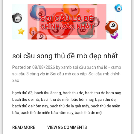
soi cầu song thủ đề mb đẹp nhất
Posted on
08/08/2026
by
xsmb soi cầu bạch thủ lô - xsmb
soi cầu 3 càng víp
in
Soi cầu mb cao cấp
,
Soi cầu mb chính
xác
bạch thủ đề, bach thu 3cang, bach thu de, bach thu de hom nay,
bach thu de mb, bach thủ de miền bắc hôm nay, bạch thu de,
bạch thủ de hôm nay, bạch thủ de la giải mấy, bạch thủ de miền
bắc, bạch thủ de miền bắc hôm nay, bạch thủ de một…
READ MORE
VIEW 86 COMMENTS