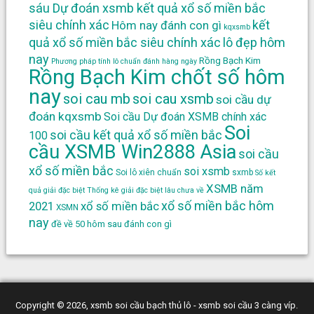
sáu Dự đoán xsmb kết quả xổ số miền bắc
siêu chính xác
kết
Hôm nay đánh con gì
kqxsmb
quả xổ số miền bắc siêu chính xác
lô đẹp hôm
nay
Rồng Bạch Kim
Phương pháp tính lô chuẩn đánh hàng ngày
Rồng Bạch Kim chốt số hôm
nay
soi cau mb
soi cau xsmb
soi cầu dự
đoán kqxsmb
Soi cầu Dự đoán XSMB chính xác
Soi
soi cầu kết quả xổ số miền bắc
100
cầu XSMB Win2888 Asia
soi cầu
xổ số miền bắc
soi xsmb
Soi lô xiên chuẩn
sxmb
Số kết
XSMB năm
quả giải đặc biệt
Thống kê giải đặc biệt lâu chưa về
xổ số miền bắc hôm
2021
xổ số miền bắc
XSMN
nay
đề về 50 hôm sau đánh con gì
Copyright © 2026, xsmb soi cầu bạch thủ lô - xsmb soi cầu 3 càng víp.