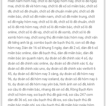
miền nam hôm nay
,
chốt lô đề ngày hôm nay
,
chốt lô đề ngày
mai
,
chốt lô đề về hôm nay
,
chốt lô đề xổ số miền bắc
,
chốt số
đề
,
chốt số đề chuẩn
,
chốt số đề chuẩn miễn phí
,
chốt số đề
miền bắc
,
chốt số đề miền nam
,
chốt số đề miền trung
,
chốt
số đề ngày hôm nay
,
chốt số lô đề
,
chốt số lô đề chuẩn
,
chốt
số lô đề mb hôm nay
,
chốt số lô đề miền bắc
,
chốt số lô đề
online
,
chốt số lô đề vip
,
chốt số lô đề xsmb
,
chốt số lô đề
xsmb hôm nay
,
chốt song thủ đề miền bắc hôm nay
,
chốt vấn
đề tiếng anh là gì
,
combo bạch de bạch thủ lô
,
con số đề đẹp
hôm nay
,
Dàn de 16 số khung 5 ngày
,
dan đề 2 số
,
dàn đề 6 số
miền bắc online
,
dàn đề bạch thủ
,
dàn đề miền bắc
,
dàn đề
miền bắc ăn quanh năm
,
dự đoán số đề chính xác 4 số
,
dự
đoán số đề chính xác online
,
dự đoán số đề chính xác tỉ
,
dự
đoán số đề chính xác uno
,
dự đoán số đề chính xác vietlott 6
45
,
dự đoán số đề hôm nay 3 càng
,
dự đoán số đề hôm nay
96
,
dự đoán số đề hôm nay iceland
,
dự đoán số đề hôm nay ô
tô
,
dự đoán số đề hôm nay yên bái
,
hình ảnh xin số đề
,
kênh
soi cầu lô đề miền bắc
,
nhang đá xin số đề
,
Rồng Bạch Kim
chốt số hôm nay
,
soi bạch thủ đề giải mã
,
soi cầu 247 com
dàn đề 36 số
,
soi cầu bạch thủ đề ios
,
soi cầu bạch thủ đề
miền bắc miễn phí
,
soi cầu bạch thủ đề miền bắc ngày hôm