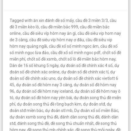
Tagged with
ăn xin đánh đề số mấy
,
cầu đề 3 miền 3/3
,
cầu
đề 3 miền kèo lô
,
cầu đề miền bắc 999
,
cầu đề miền bắc
online
,
cầu đề siêu víp hôm nay ăn gì
,
cầu đề siêu vip hom nay
de 3 càng
,
cầu đề siêu víp hôm nay ơ đâu
,
cầu đề siêu vip
hôm nay quảng ngãi
,
cầu đề xổ số minh ngoc âm
,
cầu đề xổ
số minh ngọc lừa đảo
,
cầu đề xổ số minh ngoc pdf
,
chốt số đề
miễn phí
,
chốt số đề xsmb
,
chốt số lô đề miền bắc hôm nay
,
Dàn de 16 số khung 5 ngày
,
dự đoán số đề chính xác 4 số
,
dự
đoán số đề chính xác online
,
dự đoán số đề chính xác tỉ
,
dự
đoán số đề chính xác uno
,
dự đoán số đề chính xác vietlott 6
45
,
dự đoán số đề hôm nay 3 càng
,
dự đoán số đề hôm nay
96
,
dự đoán số đề hôm nay iceland
,
dự đoán số đề hôm nay ô
tô
,
dự đoán số đề hôm nay yên bái
,
dự đoán song thủ đề miễn
phí
,
dự đoán song thủ đề rồng bạch kim
,
dự đoán stđ
,
dự
đoán stđ miền bắc
,
dự đoán stl mb
,
Dự đoán xổ số miền Bắc
,
dự đoán xsmb song thủ đề
,
đánh dàn song thủ đề
,
đánh dàn
stđ
,
đánh song thủ đề
,
đề song thủ chuẩn nhất
,
đề song thủ
hôm nay
,
đề song thủ mb chính xác
,
đề song thủ mỗi ngày
,
đề