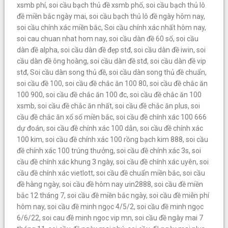
xsmb phí
,
soi cầu bạch thủ đề xsmb phố
,
soi cầu bạch thủ lô
đề miền bắc ngày mai
,
soi cầu bạch thủ lô đề ngày hôm nay
,
soi cầu chính xác miền bắc
,
Soi cầu chính xác nhất hôm nay
,
soi cau chuan nhat hom nay
,
soi cầu dàn đề 60 số
,
soi cầu
dàn đề alpha
,
soi cầu dàn đề đẹp stđ
,
soi cầu dàn đề iwin
,
soi
cầu dàn đề ông hoàng
,
soi cầu dàn đề stđ
,
soi cầu dàn đề vip
stđ
,
Soi cầu dàn song thủ đề
,
soi cầu dàn song thủ đề chuẩn
,
soi cầu đề 100
,
soi cầu đề chắc ăn 100 80
,
soi cầu đề chắc ăn
100 900
,
soi cầu đề chắc ăn 100 đc
,
soi cầu đề chắc ăn 100
xsmb
,
soi cầu đề chắc ăn nhất
,
soi cầu đề chắc ăn plus
,
soi
cầu đề chắc ăn xổ số miền bắc
,
soi cầu đề chính xác 100 666
dự đoán
,
soi cầu đề chính xác 100 dẫn
,
soi cầu đề chính xác
100 kim
,
soi cầu đề chính xác 100 rồng bạch kim 888
,
soi cầu
đề chính xác 100 trúng thưởng
,
soi cầu đề chính xác 3s
,
soi
cầu đề chính xác khung 3 ngày
,
soi cầu đề chính xác uyên
,
soi
cầu đề chính xác vietlott
,
soi cầu đề chuẩn miền bắc
,
soi cầu
đề hàng ngày
,
soi cầu đề hôm nay ưin2888
,
soi cầu đề miền
bắc 12 tháng 7
,
soi cầu đề miền bắc ngày
,
soi cầu đề miễn phí
hôm nay
,
soi cầu đề minh ngọc 4/5/2
,
soi cầu đề minh ngọc
6/6/22
,
soi cau đề minh ngoc vip mn
,
soi cầu đề ngày mai 7