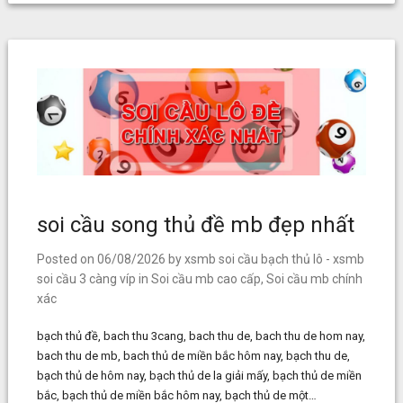
soi cầu song thủ đề mb đẹp nhất
Posted on
06/08/2026
by
xsmb soi cầu bạch thủ lô - xsmb
soi cầu 3 càng víp
in
Soi cầu mb cao cấp
,
Soi cầu mb chính
xác
bạch thủ đề, bach thu 3cang, bach thu de, bach thu de hom nay,
bach thu de mb, bach thủ de miền bắc hôm nay, bạch thu de,
bạch thủ de hôm nay, bạch thủ de la giải mấy, bạch thủ de miền
bắc, bạch thủ de miền bắc hôm nay, bạch thủ de một…