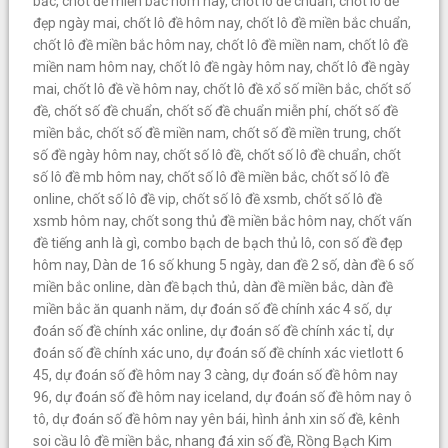
bắc
,
chốt đề miền bắc hôm nay
,
chốt lô đề chuẩn
,
chốt lô đề
đẹp ngày mai
,
chốt lô đề hôm nay
,
chốt lô đề miền bắc chuẩn
,
chốt lô đề miền bắc hôm nay
,
chốt lô đề miền nam
,
chốt lô đề
miền nam hôm nay
,
chốt lô đề ngày hôm nay
,
chốt lô đề ngày
mai
,
chốt lô đề về hôm nay
,
chốt lô đề xổ số miền bắc
,
chốt số
đề
,
chốt số đề chuẩn
,
chốt số đề chuẩn miễn phí
,
chốt số đề
miền bắc
,
chốt số đề miền nam
,
chốt số đề miền trung
,
chốt
số đề ngày hôm nay
,
chốt số lô đề
,
chốt số lô đề chuẩn
,
chốt
số lô đề mb hôm nay
,
chốt số lô đề miền bắc
,
chốt số lô đề
online
,
chốt số lô đề vip
,
chốt số lô đề xsmb
,
chốt số lô đề
xsmb hôm nay
,
chốt song thủ đề miền bắc hôm nay
,
chốt vấn
đề tiếng anh là gì
,
combo bạch de bạch thủ lô
,
con số đề đẹp
hôm nay
,
Dàn de 16 số khung 5 ngày
,
dan đề 2 số
,
dàn đề 6 số
miền bắc online
,
dàn đề bạch thủ
,
dàn đề miền bắc
,
dàn đề
miền bắc ăn quanh năm
,
dự đoán số đề chính xác 4 số
,
dự
đoán số đề chính xác online
,
dự đoán số đề chính xác tỉ
,
dự
đoán số đề chính xác uno
,
dự đoán số đề chính xác vietlott 6
45
,
dự đoán số đề hôm nay 3 càng
,
dự đoán số đề hôm nay
96
,
dự đoán số đề hôm nay iceland
,
dự đoán số đề hôm nay ô
tô
,
dự đoán số đề hôm nay yên bái
,
hình ảnh xin số đề
,
kênh
soi cầu lô đề miền bắc
,
nhang đá xin số đề
,
Rồng Bạch Kim