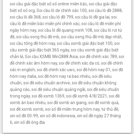
soi cầu giải đặc biệt xổ số online miền bắc
,
soi cầu giải đặc
biệt xổ số org
,
Soi cầu lô de chính xác 100
,
soi cầu lô đề 2888
,
soi cầu lô đề 368
,
soi cầu lô đề 799
,
soi cầu lô đề gia lai
,
soi
cầu lô đề miền bắc miễn phí chính xác
,
soi cầu lô đề miễn phí
ngày hôm nay
,
soi cầu lô đề quang minh 108
,
soi cầu lô rơi từ
đề
,
soi cầu song thủ đề mb
,
soi cầu song thủ đề mb đẹp nhất
,
soi cầu tổng đề hôm nay
,
soi cầu xsmb giải đặc biệt 100
,
soi
cầu xsmb giải đặc biệt 365 ngày
,
soi cầu xsmb giải đặc biệt
chẵn lẻ
,
Soi cầu XSMB Win2888 Asia
,
soi đề chính xác 789
,
soi
đề chính xác âm hôm nay
,
soi đề chính xác da có
,
soi đề chính
xác in english
,
soi đề chính xác uwc
,
soi đề hôm nay 01
,
soi đề
hôm nay italia
,
soi đề hôm nay ra bao nhiêu
,
soi đề siêu
chuẩn
,
soi đề siêu chuẩn archive
,
soi đề siêu chuẩn không
quảng cáo
,
soi đề siêu chuẩn quảng ngãi
,
soi đề siêu chuẩn
trong ngày
,
soi đề xsmb 1369
,
soi đề xsmb 4/8/2021
,
soi đề
xsmb ăn bao nhiêu
,
soi đề xsmb an giang
,
soi đề xsmb quả
,
soi đề xsmb xsmb
,
soi số đề miền trung hôm nay
,
tứ thủ đề
,
xin số đề 00-99
,
xin số đề indonesia
,
xin số đề ngày 27 tháng
6
,
xin số đề ông địa