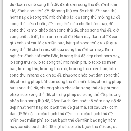
dự đoán xsmb song thủ đề
,
đánh dàn song thủ đề
,
đánh dàn
stđ
,
đánh song thủ đề
,
đề song thủ chuẩn nhất
,
đề song thủ
hôm nay
,
đề song thủ mb chính xác
,
đề song thủ mỗi ngày
,
đề
song thủ siêu chuẩn
,
đề song thủ siêu chuẩn hôm nay
,
đề
song thủ xsmb
,
ghép dàn song thủ đề
,
ghép song thủ đề
,
giờ
vàng chốt số đề
,
hình ảnh xin số đề
,
Hôm nay đánh stđ 3 con
gì
,
kênh soi cầu lô đề miền bắc
,
kết quả song thủ đề
,
kết quả
song thủ đề chính xác
,
kết quả song thủ đề hôm nay
,
Kinh
nghiệm đánh stđ miền Bắc
,
lo song thủ đề dep nhat hom nay
,
lo song thu vip
,
lô tô song thủ mb miễn phí
,
lo to xo so mien
bac
,
lo xong thu
,
lo xong thu mb
,
lo xong thu mien bac
,
loto
song thu
,
nhang đá xin số đề
,
phương pháp bắt dàn song thủ
đề
,
phương pháp bắt dàn song thủ đề miền bắc
,
phương pháp
bắt song thủ đề
,
phuong phap choi dàn song thủ đề
,
phương
pháp nuôi song thủ đề
,
phương pháp soi song thủ đề
,
phương
pháp tính song thủ đề
,
Rồng Bạch Kim chốt số hôm nay
,
số đề
đẹp nhất hôm nay
,
soi bạch thủ đề giải mã
,
soi cầu 247 com
dàn đề 36 số
,
soi cầu bạch thủ đề ios
,
soi cầu bạch thủ đề
miền bắc miễn phí
,
soi cầu bạch thủ đề miền bắc ngày hôm
nay
,
soi cầu bạch thủ đề một số
,
soi cầu bạch thủ đề uae
,
soi