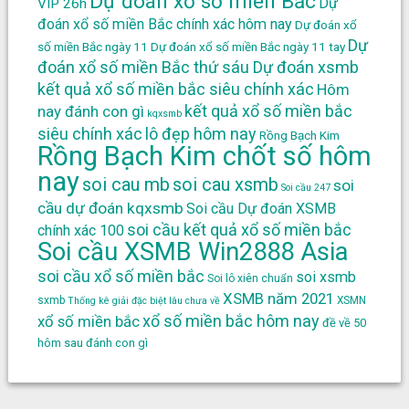
Dự đoán xổ số miền Bắc
Dự
VIP 26h
đoán xổ số miền Bắc chính xác hôm nay
Dự đoán xổ
Dự
số miền Bắc ngày 11
Dự đoán xổ số miền Bắc ngày 11 tay
đoán xổ số miền Bắc thứ sáu Dự đoán xsmb
kết quả xổ số miền bắc siêu chính xác
Hôm
kết quả xổ số miền bắc
nay đánh con gì
kqxsmb
siêu chính xác
lô đẹp hôm nay
Rồng Bạch Kim
Rồng Bạch Kim chốt số hôm
nay
soi cau mb
soi cau xsmb
soi
Soi cầu 247
cầu dự đoán kqxsmb
Soi cầu Dự đoán XSMB
soi cầu kết quả xổ số miền bắc
chính xác 100
Soi cầu XSMB Win2888 Asia
soi cầu xổ số miền bắc
soi xsmb
Soi lô xiên chuẩn
XSMB năm 2021
sxmb
XSMN
Thống kê giải đặc biệt lâu chưa về
xổ số miền bắc hôm nay
xổ số miền bắc
đề về 50
hôm sau đánh con gì