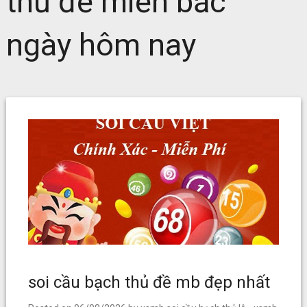
thủ đề miền bắc
ngày hôm nay
soi cầu bạch thủ đề mb đẹp nhất