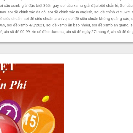
oi cầu xsmb giải đặc biệt 365 ngày
,
soi cầu xsmb giải đặc biệt chẵn lẻ
,
Soi cầu
 nay
,
soi đề chính xác da có
,
soi đề chính xác in english
,
soi đề chính xác uwc
,
đề siêu chuẩn
,
soi đề siêu chuẩn archive
,
soi đề siêu chuẩn không quảng cáo
,
s
369
,
soi đề xsmb 4/8/2021
,
soi đề xsmb ăn bao nhiêu
,
soi đề xsmb an giang
,
s
đề
,
xin số đề 00-99
,
xin số đề indonesia
,
xin số đề ngày 27 tháng 6
,
xin số đề ôn