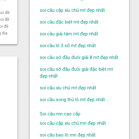
soi cầu cặp xíu chủ mt đẹp nhất
soi đề
oi đề
soi cầu đặc biệt mt đẹp nhất
oi đề
g địa
soi cầu giải tám mt đẹp nhất
soi cầu lô 3 số mt đẹp nhất
soi cầu sớ đầu đuôi giải 8 mt đẹp nhất
soi cầu sớ đầu đuôi giải đặc biệt mt
đẹp nhất
soi cầu xíu chủ mt đẹp nhất
soi cầu song thủ lô mt đẹp nhất
Soi cầu mn cao cấp
soi cầu cặp xíu chủ mn đẹp nhất
soi cầu bao lô mn đẹp nhất