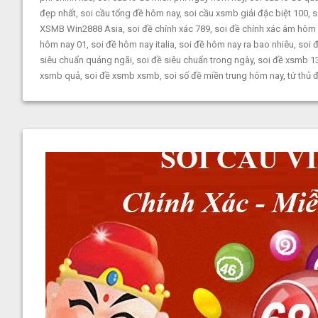
đẹp nhất
,
soi cầu tổng đề hôm nay
,
soi cầu xsmb giải đặc biệt 100
,
s
XSMB Win2888 Asia
,
soi đề chính xác 789
,
soi đề chính xác âm hôm
hôm nay 01
,
soi đề hôm nay italia
,
soi đề hôm nay ra bao nhiêu
,
soi 
siêu chuẩn quảng ngãi
,
soi đề siêu chuẩn trong ngày
,
soi đề xsmb 1
xsmb quả
,
soi đề xsmb xsmb
,
soi số đề miền trung hôm nay
,
tứ thủ 