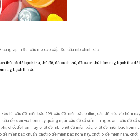
3 càng víp
in
Soi cầu mb cao cấp
,
Soi cầu mb chính xác
ạch thủ, số đề bạch thủ, thủ đề, đề bạch thủ, đề bạch thủ hôm nay, bạch thủ đ
ôm nay, bạch thủ de…
 kèo lô
,
cầu đề miền bắc 999
,
cầu đề miền bắc online
,
cầu đề siêu víp hôm na
u
,
cầu đề siêu vip hôm nay quảng ngãi
,
cầu đề xổ số minh ngoc âm
,
cầu đề xổ 
 phí
,
chốt đề hôm nay
,
chốt đề mb
,
chốt đề miền bắc
,
chốt đề miền bắc hôm na
lô đề miền bắc chuẩn
,
chốt lô đề miền bắc hôm nay
,
chốt lô đề miền nam
,
chốt 