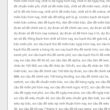
miền nam hôm nay
,
chốt lô đề ngày hôm nay
,
chốt lô đề ngày mai
,
ch
đề chuẩn miễn phí
,
chốt số đề miền bắc
,
chốt số đề miền nam
,
chốt 
số lô đề mb hôm nay
,
chốt số lô đề miền bắc
,
chốt số lô đề online
,
ch
miền bắc hôm nay
,
chốt vấn đề tiếng anh là gì
,
combo bạch de bạch 
miền bắc online
,
dàn đề bạch thủ
,
dàn đề miền bắc
,
dàn đề miền bắ
đoán số đề chính xác tỉ
,
dự đoán số đề chính xác uno
,
dự đoán số đề 
dự đoán số đề hôm nay iceland
,
dự đoán số đề hôm nay ô tô
,
dự đo
xin số đề
,
Rồng Bạch Kim chốt số hôm nay
,
soi bạch thủ đề giải mã
,
bắc miễn phí
,
soi cầu bạch thủ đề miền bắc ngày hôm nay
,
soi cầu b
bạch thủ đề xsmb a trúng rồi
,
soi cau bach thu đề xsmb loto
,
soi cầu
xsmb phí
,
soi cầu bạch thủ đề xsmb phố
,
soi cầu bạch thủ lô đề mi
nay
,
soi cầu dàn đề 60 số
,
soi cầu dàn đề alpha
,
soi cầu dàn đề iwin
chắc ăn 100 900
,
soi cầu đề chắc ăn 100 đc
,
soi cầu đề chắc ăn 100
miền bắc
,
soi cầu đề chính xác 100 666 dự đoán
,
soi cầu đề chính x
888
,
soi cầu đề chính xác 100 trúng thưởng
,
soi cầu đề chính xác 3s
,
vietlott
,
soi cầu đề chuẩn miền bắc
,
soi cầu đề hàng ngày
,
soi cầu đ
cầu đề miễn phí hôm nay
,
soi cầu đề minh ngọc 4/5/2
,
soi cầu đề mi
cầu đề ngày mai phú
,
soi cầu đề ngày mai plus
,
soi cầu đề ngày mai
soi cầu đề siêu chuẩn 4d
,
soi cầu đề siêu chuẩn giải đặc biệt
,
soi cầ
siêu vip bắc
,
soi cầu đề siêu vip ninh thuận hôm nay
,
soi cầu đề siêu 
56
,
soi cầu đề tối nay 7 tháng 5
,
soi cầu đề tối nay remix
,
soi cầu đề t