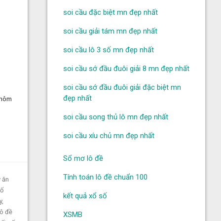
soi cầu đặc biệt mn đẹp nhất
soi cầu giải tám mn đẹp nhất
soi cầu lô 3 số mn đẹp nhất
soi cầu sớ đầu đuôi giải 8 mn đẹp nhất
soi cầu sớ đầu đuôi giải đặc biệt mn
đẹp nhất
ề hôm
soi cầu song thủ lô mn đẹp nhất
soi cầu xíu chủ mn đẹp nhất
Sổ mơ lô đề
Tính toán lô đề chuẩn 100
y ăn
số
kết quả xổ số
y
,
lô đề
XSMB