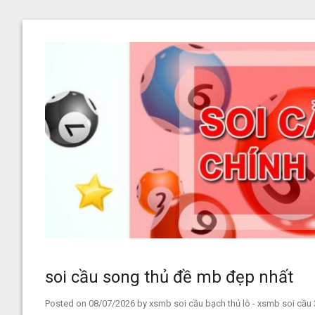
soi cầu song thủ đề mb đẹp nhất
Posted on
08/07/2026
by
xsmb soi cầu bạch thủ lô - xsmb soi cầu 