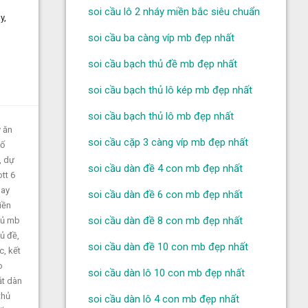
soi cầu lô 2 nháy miền bắc siêu chuẩn
y,
soi cầu ba càng víp mb đẹp nhất
soi cầu bạch thủ đề mb đẹp nhất
soi cầu bạch thủ lô kép mb đẹp nhất
soi cầu bạch thủ lô mb đẹp nhất
y ăn
soi cầu cặp 3 càng víp mb đẹp nhất
số
,
dự
soi cầu dàn đề 4 con mb đẹp nhất
tt 6
nay
soi cầu dàn đề 6 con mb đẹp nhất
iền
soi cầu dàn đề 8 con mb đẹp nhất
hủ mb
ủ đề
,
soi cầu dàn đề 10 con mb đẹp nhất
ác
,
kết
o
soi cầu dàn lô 10 con mb đẹp nhất
t dàn
thủ
soi cầu dàn lô 4 con mb đẹp nhất