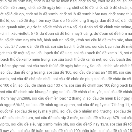
ốt lô đề về hôm nay
,
chốt lô đề xổ số miền bắc
,
chốt số đề
,
chốt số đề chuẩn
,
ch
số đề miền trung
,
chốt số đề ngày hôm nay
,
chốt số lô đề
,
chốt số lô đề chuẩn
,
ốt số lô đề vip
,
chốt số lô đề xsmb
,
chốt số lô đề xsmb hôm nay
,
chốt song thủ
thủ lô
,
con số đề đẹp hôm nay
,
Dàn de 16 số khung 5 ngày
,
dan đề 2 số
,
dàn đề
c ăn quanh năm
,
dự đoán số đề chính xác 4 số
,
dự đoán số đề chính xác online
chính xác vietlott 6 45
,
dự đoán số đề hôm nay 3 càng
,
dự đoán số đề hôm na
án số đề hôm nay yên bái
,
hình ảnh xin số đề
,
kênh soi cầu lô đề miền bắc
,
nha
soi cầu 247 com dàn đề 36 số
,
soi cầu bạch thủ đề ios
,
soi cầu bạch thủ đề mi
ạch thủ đề một số
,
soi cầu bạch thủ đề uae
,
soi cầu bạch thủ đề xsmb 19
,
soi 
 bạch thủ đề xsmb miền trung
,
soi cầu bạch thủ đề xsmb net
,
soi cầu bạch thủ
ền bắc ngày mai
,
soi cầu bạch thủ lô đề ngày hôm nay
,
Soi cầu chính xác nhất 
,
soi cầu dàn đề ông hoàng
,
soi cầu đề 100
,
soi cầu đề chắc ăn 100 80
,
soi cầu
 xsmb
,
soi cầu đề chắc ăn nhất
,
soi cầu đề chắc ăn plus
,
soi cầu đề chắc ăn xổ
ác 100 dẫn
,
soi cầu đề chính xác 100 kim
,
soi cầu đề chính xác 100 rồng bạch k
soi cầu đề chính xác khung 3 ngày
,
soi cầu đề chính xác uyên
,
soi cầu đề chính
ề hôm nay ưin2888
,
soi cầu đề miền bắc 12 tháng 7
,
soi cầu đề miền bắc ngày
,
nh ngọc 6/6/22
,
soi cau đề minh ngoc vip mn
,
soi cầu đề ngày mai 7 tháng 11
,
 quốc tế
,
soi cầu đề ngày mai y phú
,
soi cầu đề ô nhiễm môi trường
,
soi cầu đề
u đề siêu chuẩn tum
,
soi cầu đề siêu víp 3 miền
,
soi cầu đề siêu víp 678
,
soi cầ
vip tô
,
soi cầu đề siêu víp xsmb miễn phí
,
soi cầu đề tối nay 13/8
,
soi cầu đề tố
ối nay yếu
,
soi cầu đề tuần
,
soi cầu đề xổ số 100 phần trăm
,
soi cầu đề xổ số 25