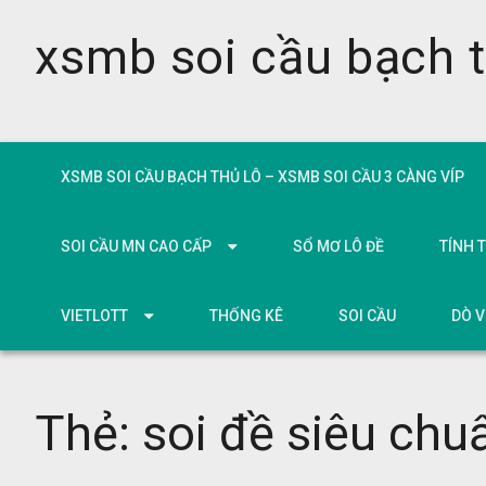
xsmb soi cầu bạch t
XSMB SOI CẦU BẠCH THỦ LÔ – XSMB SOI CẦU 3 CÀNG VÍP
SOI CẦU MN CAO CẤP
SỔ MƠ LÔ ĐỀ
TÍNH 
VIETLOTT
THỐNG KÊ
SOI CẦU
DÒ V
Thẻ:
soi đề siêu ch