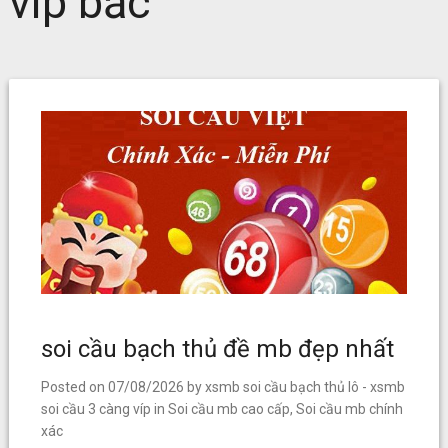
vip bắc
soi cầu bạch thủ đề mb đẹp nhất
Posted on
07/08/2026
by
xsmb soi cầu bạch thủ lô - xsmb
soi cầu 3 càng víp
in
Soi cầu mb cao cấp
,
Soi cầu mb chính
xác