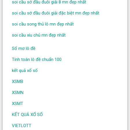
soi cầu sớ đầu đuôi giải 8 mn đẹp nhất
soi cầu sớ đầu đuôi giải đặc biệt mn đẹp nhất
soi cầu song thủ lô mn đẹp nhất
soi cầu xíu chủ mn đẹp nhất
Sổ mơ lô đề
Tính toán lô đề chuẩn 100
kết quả xổ số
XSMB
XSMN
XSMT
KẾT QUẢ XỔ SỐ
VIETLOTT