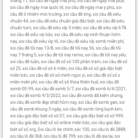
tháng 11
,
soi cầu đề ngày mai phú
,
soi cầu đề ngày mai plus
,
soi cầu đề ngày mai quốc tế
,
soi cầu đề ngày mai y phú
,
soi
cầu đề ô nhiễm môi trường
,
soi cầu đề ông
,
soi cầu đề siêu
chuẩn 4d
,
soi cầu đề siêu chuẩn giải đặc biệt
,
soi cầu đề siêu
chuẩn tum
,
soi cầu đề siêu víp 3 miền
,
soi cầu đề siêu víp 678
,
soi cầu đề siêu vip bắc
,
soi cầu đề siêu vip ninh thuận hôm
nay
,
soi cầu đề siêu vip tô
,
soi cầu đề siêu víp xsmb miễn phí
,
soi cầu đề tối nay 13/8
,
soi cầu đề tối nay 56
,
soi cầu đề tối
nay 7 tháng 5
,
soi cầu đề tối nay remix
,
soi cầu đề tối nay yếu
,
soi cầu đề tuần
,
soi cầu đề xổ số 100 phần trăm
,
soi cầu đề xổ
số 25
,
soi cầu đề xổ số ê miền
,
soi cầu đề xổ số giải đặc biệt
miền bắc
,
soi cầu đề xổ số minh ngọc yi
,
soi cầu đề xổ số s
miền miễn phí
,
soi cầu đề xổ số thừa thiên huế
,
soi cầu đề
xsmb 00-99
,
soi cầu đề xsmb 5/7
,
soi cầu đề xsmb 6/4/2021
,
soi cầu đề xsmb 9/3/2022
,
soi cầu đề xsmb đã kiểm chứng
,
soi cầu đề xsmb đẹp nhất hôm nay
,
soi cầu đề xsmb gan
,
soi
cầu đề xsmb khung 3 ngày
,
soi cầu đề xsmb rồng bạch kim
,
soi cầu giải đặc biệt xổ số 07
,
soi cầu giải đặc biệt xổ số 999
,
soi cầu giải đặc biệt xổ số online miền bắc
,
soi cầu giải đặc
biệt xổ số org
,
Soi cầu lô de chính xác 100
,
soi cầu lô đề 2888
,
soi cầu lô đề 368
,
soi cầu lô đề 799
,
soi cầu lô đề gia lai
,
soi