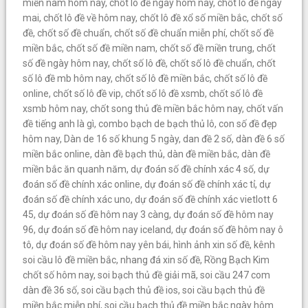
miền nam hôm nay
,
chốt lô đề ngày hôm nay
,
chốt lô đề ngày
mai
,
chốt lô đề về hôm nay
,
chốt lô đề xổ số miền bắc
,
chốt số
đề
,
chốt số đề chuẩn
,
chốt số đề chuẩn miễn phí
,
chốt số đề
miền bắc
,
chốt số đề miền nam
,
chốt số đề miền trung
,
chốt
số đề ngày hôm nay
,
chốt số lô đề
,
chốt số lô đề chuẩn
,
chốt
số lô đề mb hôm nay
,
chốt số lô đề miền bắc
,
chốt số lô đề
online
,
chốt số lô đề vip
,
chốt số lô đề xsmb
,
chốt số lô đề
xsmb hôm nay
,
chốt song thủ đề miền bắc hôm nay
,
chốt vấn
đề tiếng anh là gì
,
combo bạch de bạch thủ lô
,
con số đề đẹp
hôm nay
,
Dàn de 16 số khung 5 ngày
,
dan đề 2 số
,
dàn đề 6 số
miền bắc online
,
dàn đề bạch thủ
,
dàn đề miền bắc
,
dàn đề
miền bắc ăn quanh năm
,
dự đoán số đề chính xác 4 số
,
dự
đoán số đề chính xác online
,
dự đoán số đề chính xác tỉ
,
dự
đoán số đề chính xác uno
,
dự đoán số đề chính xác vietlott 6
45
,
dự đoán số đề hôm nay 3 càng
,
dự đoán số đề hôm nay
96
,
dự đoán số đề hôm nay iceland
,
dự đoán số đề hôm nay ô
tô
,
dự đoán số đề hôm nay yên bái
,
hình ảnh xin số đề
,
kênh
soi cầu lô đề miền bắc
,
nhang đá xin số đề
,
Rồng Bạch Kim
chốt số hôm nay
,
soi bạch thủ đề giải mã
,
soi cầu 247 com
dàn đề 36 số
,
soi cầu bạch thủ đề ios
,
soi cầu bạch thủ đề
miền bắc miễn phí
,
soi cầu bạch thủ đề miền bắc ngày hôm