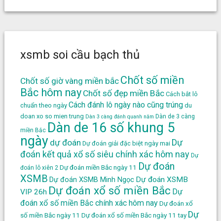
xsmb soi cầu bạch thủ
Chốt số miền
Chốt số giờ vàng miền bắc
Bắc hôm nay
Chốt số đẹp miền Bắc
Cách bắt lô
Cách đánh lô ngày nào cũng trúng
chuẩn theo ngày
du
doan xo so mien trung
Dàn de 3 càng
Dàn 3 càng đánh quanh năm
Dàn de 16 số khung 5
miền Bắc
ngày
Dự
dự đoán
Dự đoán giải đặc biệt ngày mai
đoán kết quả xổ số siêu chính xác hôm nay
Dự
Dự đoán
Dự đoán miền Bắc ngày 11
đoán lô xiên 2
XSMB
Dự đoán XSMB
Dự đoán XSMB Minh Ngọc
Dự đoán xổ số miền Bắc
Dự
VIP 26h
đoán xổ số miền Bắc chính xác hôm nay
Dự đoán xổ
Dự
số miền Bắc ngày 11
Dự đoán xổ số miền Bắc ngày 11 tay