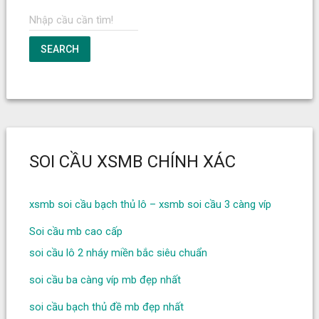
SEARCH
SOI CẦU XSMB CHÍNH XÁC
xsmb soi cầu bạch thủ lô – xsmb soi cầu 3 càng víp
Soi cầu mb cao cấp
soi cầu lô 2 nháy miền bắc siêu chuẩn
soi cầu ba càng víp mb đẹp nhất
soi cầu bạch thủ đề mb đẹp nhất