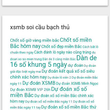
xsmb soi cầu bạch thủ
Chốt số miền
Chốt số giờ vàng miền bắc
Bắc hôm nay
Chốt số đẹp miền Bắc
Cách bắt lô
Cách đánh lô ngày nào cũng trúng
chuẩn theo ngày
du
Dàn de
doan xo so mien trung
Dàn de 3 càng miền Bắc
16 số khung 5 ngày
dự đoán
Dự đoán
Dự đoán kết quả xổ số siêu
giải đặc biệt ngày mai
chính xác hôm nay
Dự đoán miền Bắc
Dự đoán lô xiên 2
Dự đoán XSMB
ngày 11
Dự đoán XSMB Minh Ngọc
Dự đoán xổ số
Dự đoán XSMB VIP 26h
miền Bắc
Dự đoán xổ số miền Bắc chính xác
hôm nay
Dự đoán xổ số miền Bắc ngày 11
Dự đoán xổ số
Dự đoán xổ số miền Bắc thứ
miền Bắc ngày 11 tay