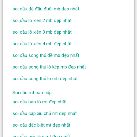
soi cầu đề đầu đuôi mb đẹp nhất
soi cầu lô xiên 2 mb đẹp nhất
soi cầu lô xiên 3 mb đẹp nhất
soi cầu lô xiên 4 mb đẹp nhất
soi cầu song thủ đề mb đẹp nhất
soi cầu song thủ lô kép mb đẹp nhất
soi cầu song thủ lô mb đẹp nhất
Soi cầu mt cao cấp
soi cầu bao lô mt đẹp nhất
soi cầu cặp xíu chủ mt đẹp nhất
soi cầu đặc biệt mt đẹp nhất
soi cầu giải tám mt đẹp nhất