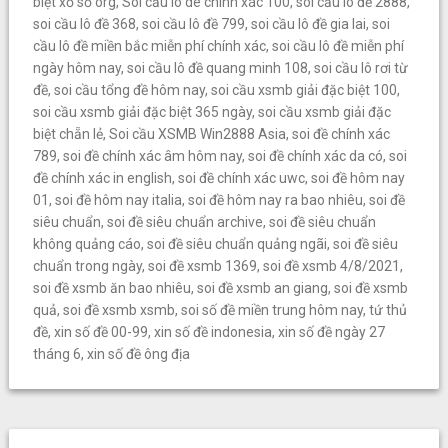
biệt xổ số org
,
Soi cầu lô de chính xác 100
,
soi cầu lô đề 2888
,
soi cầu lô đề 368
,
soi cầu lô đề 799
,
soi cầu lô đề gia lai
,
soi
cầu lô đề miền bắc miễn phí chính xác
,
soi cầu lô đề miễn phí
ngày hôm nay
,
soi cầu lô đề quang minh 108
,
soi cầu lô rơi từ
đề
,
soi cầu tổng đề hôm nay
,
soi cầu xsmb giải đặc biệt 100
,
soi cầu xsmb giải đặc biệt 365 ngày
,
soi cầu xsmb giải đặc
biệt chẵn lẻ
,
Soi cầu XSMB Win2888 Asia
,
soi đề chính xác
789
,
soi đề chính xác âm hôm nay
,
soi đề chính xác da có
,
soi
đề chính xác in english
,
soi đề chính xác uwc
,
soi đề hôm nay
01
,
soi đề hôm nay italia
,
soi đề hôm nay ra bao nhiêu
,
soi đề
siêu chuẩn
,
soi đề siêu chuẩn archive
,
soi đề siêu chuẩn
không quảng cáo
,
soi đề siêu chuẩn quảng ngãi
,
soi đề siêu
chuẩn trong ngày
,
soi đề xsmb 1369
,
soi đề xsmb 4/8/2021
,
soi đề xsmb ăn bao nhiêu
,
soi đề xsmb an giang
,
soi đề xsmb
quả
,
soi đề xsmb xsmb
,
soi số đề miền trung hôm nay
,
tứ thủ
đề
,
xin số đề 00-99
,
xin số đề indonesia
,
xin số đề ngày 27
tháng 6
,
xin số đề ông địa