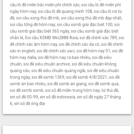
cầu lô đề miền bắc miễn phí chính xác
,
soi cầu lô đề miễn phí
ngày hôm nay
,
soi cầu lô đề quang minh 108
,
soi cầu lô rơi từ
đề
,
soi cầu song thủ đề mb
,
soi cầu song thủ đề mb đẹp nhất
,
soi cầu tổng đề hôm nay
,
soi cầu xsmb giải đặc biệt 100
,
soi
cầu xsmb giải đặc biệt 365 ngày
,
soi cầu xsmb giải đặc biệt
chẵn lẻ
,
Soi cầu XSMB Win2888 Asia
,
soi đề chính xác 789
,
soi
đề chính xác âm hôm nay
,
soi đề chính xác da có
,
soi đề chính
xác in english
,
soi đề chính xác uwc
,
soi đề hôm nay 01
,
soi đề
hôm nay italia
,
soi đề hôm nay ra bao nhiêu
,
soi đề siêu
chuẩn
,
soi đề siêu chuẩn archive
,
soi đề siêu chuẩn không
quảng cáo
,
soi đề siêu chuẩn quảng ngãi
,
soi đề siêu chuẩn
trong ngày
,
soi đề xsmb 1369
,
soi đề xsmb 4/8/2021
,
soi đề
xsmb ăn bao nhiêu
,
soi đề xsmb an giang
,
soi đề xsmb quả
,
soi đề xsmb xsmb
,
soi số đề miền trung hôm nay
,
tứ thủ đề
,
xin số đề 00-99
,
xin số đề indonesia
,
xin số đề ngày 27 tháng
6
,
xin số đề ông địa