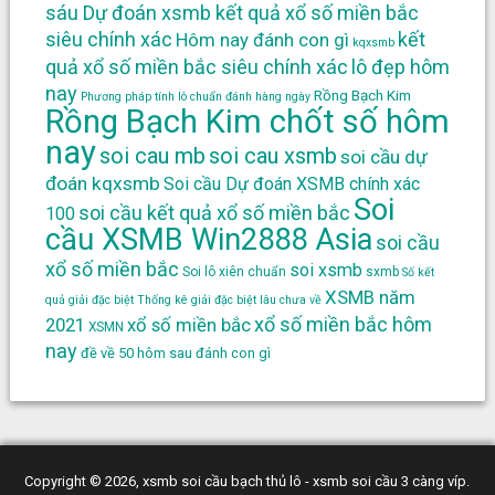
sáu Dự đoán xsmb kết quả xổ số miền bắc
siêu chính xác
kết
Hôm nay đánh con gì
kqxsmb
quả xổ số miền bắc siêu chính xác
lô đẹp hôm
nay
Rồng Bạch Kim
Phương pháp tính lô chuẩn đánh hàng ngày
Rồng Bạch Kim chốt số hôm
nay
soi cau mb
soi cau xsmb
soi cầu dự
đoán kqxsmb
Soi cầu Dự đoán XSMB chính xác
Soi
soi cầu kết quả xổ số miền bắc
100
cầu XSMB Win2888 Asia
soi cầu
xổ số miền bắc
soi xsmb
Soi lô xiên chuẩn
sxmb
Số kết
XSMB năm
quả giải đặc biệt
Thống kê giải đặc biệt lâu chưa về
xổ số miền bắc hôm
2021
xổ số miền bắc
XSMN
nay
đề về 50 hôm sau đánh con gì
Copyright © 2026, xsmb soi cầu bạch thủ lô - xsmb soi cầu 3 càng víp.