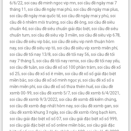
6/6/22
,
soi cau đề minh ngoc vip mn
,
soi cầu đề ngày mai 7
tháng 11
,
soi cầu đề ngày mai phú
,
soi cầu đề ngày mai plus
,
soi cầu đề ngày mai quốc tế
,
soi cầu đề ngày mai y phú
,
soi
cầu đề ô nhiễm môi trường
,
soi cầu đề ông
,
soi cầu đề siêu
chuẩn 4d
,
soi cầu đề siêu chuẩn giải đặc biệt
,
soi cầu đề siêu
chuẩn tum
,
soi cầu đề siêu víp 3 miền
,
soi cầu đề siêu víp 678
,
soi cầu đề siêu vip bắc
,
soi cầu đề siêu vip ninh thuận hôm
nay
,
soi cầu đề siêu vip tô
,
soi cầu đề siêu víp xsmb miễn phí
,
soi cầu đề tối nay 13/8
,
soi cầu đề tối nay 56
,
soi cầu đề tối
nay 7 tháng 5
,
soi cầu đề tối nay remix
,
soi cầu đề tối nay yếu
,
soi cầu đề tuần
,
soi cầu đề xổ số 100 phần trăm
,
soi cầu đề xổ
số 25
,
soi cầu đề xổ số ê miền
,
soi cầu đề xổ số giải đặc biệt
miền bắc
,
soi cầu đề xổ số minh ngọc yi
,
soi cầu đề xổ số s
miền miễn phí
,
soi cầu đề xổ số thừa thiên huế
,
soi cầu đề
xsmb 00-99
,
soi cầu đề xsmb 5/7
,
soi cầu đề xsmb 6/4/2021
,
soi cầu đề xsmb 9/3/2022
,
soi cầu đề xsmb đã kiểm chứng
,
soi cầu đề xsmb đẹp nhất hôm nay
,
soi cầu đề xsmb gan
,
soi
cầu đề xsmb khung 3 ngày
,
soi cầu đề xsmb rồng bạch kim
,
soi cầu giải đặc biệt xổ số 07
,
soi cầu giải đặc biệt xổ số 999
,
soi cầu giải đặc biệt xổ số online miền bắc
,
soi cầu giải đặc