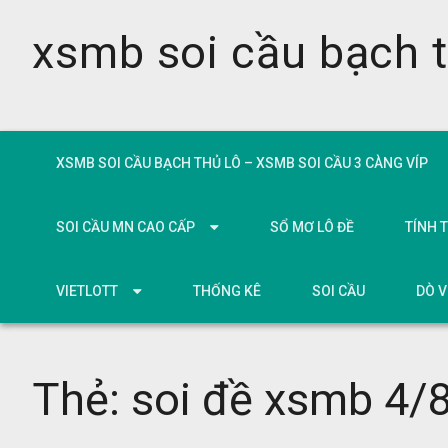
xsmb soi cầu bạch t
XSMB SOI CẦU BẠCH THỦ LÔ – XSMB SOI CẦU 3 CÀNG VÍP
SOI CẦU MN CAO CẤP
SỔ MƠ LÔ ĐỀ
TÍNH 
VIETLOTT
THỐNG KÊ
SOI CẦU
DÒ V
Thẻ:
soi đề xsmb 4/