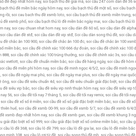
số đề đẹp nhất hôm nay
,
soi bạch thủ đề giải mã
,
soi cầu 247 com dàn đề 36 s
 bạch thủ đề miền bắc ngày hôm nay
,
soi cầu bạch thủ đề một số
,
soi cầu bạch
ng rồi
,
soi cau bach thu đề xsmb loto
,
soi cầu bạch thủ đề xsmb miền trung
,
so
hủ đề xsmb phố
,
soi cầu bạch thủ lô đề miền bắc ngày mai
,
soi cầu bạch thủ lô
ôm nay
,
soi cau chuan nhat hom nay
,
soi cầu dàn đề 60 số
,
soi cầu dàn đề alph
soi cầu dàn đề stđ
,
soi cầu dàn đề vip stđ
,
Soi cầu dàn song thủ đề
,
soi cầu d
ầu đề chắc ăn 100 900
,
soi cầu đề chắc ăn 100 đc
,
soi cầu đề chắc ăn 100 xsm
 số miền bắc
,
soi cầu đề chính xác 100 666 dự đoán
,
soi cầu đề chính xác 100 
m 888
,
soi cầu đề chính xác 100 trúng thưởng
,
soi cầu đề chính xác 3s
,
soi cầu 
ác vietlott
,
soi cầu đề chuẩn miền bắc
,
soi cầu đề hàng ngày
,
soi cầu đề hôm 
soi cầu đề miễn phí hôm nay
,
soi cầu đề minh ngọc 4/5/2
,
soi cầu đề minh ngọ
1
,
soi cầu đề ngày mai phú
,
soi cầu đề ngày mai plus
,
soi cầu đề ngày mai quốc
ề ông
,
soi cầu đề siêu chuẩn 4d
,
soi cầu đề siêu chuẩn giải đặc biệt
,
soi cầu đề
u đề siêu vip bắc
,
soi cầu đề siêu vip ninh thuận hôm nay
,
soi cầu đề siêu vip t
 nay 56
,
soi cầu đề tối nay 7 tháng 5
,
soi cầu đề tối nay remix
,
soi cầu đề tối nay
,
soi cầu đề xổ số ê miền
,
soi cầu đề xổ số giải đặc biệt miền bắc
,
soi cầu đề xổ
 thiên huế
,
soi cầu đề xsmb 00-99
,
soi cầu đề xsmb 5/7
,
soi cầu đề xsmb 6/4/
 đề xsmb đẹp nhất hôm nay
,
soi cầu đề xsmb gan
,
soi cầu đề xsmb khung 3 ng
u giải đặc biệt xổ số 999
,
soi cầu giải đặc biệt xổ số online miền bắc
,
soi cầu g
oi cầu lô đề 368
,
soi cầu lô đề 799
,
soi cầu lô đề gia lai
,
soi cầu lô đề miền bắc
ang minh 108
,
soi cầu lô rơi từ đề
,
soi cầu song thủ đề mb
,
soi cầu song thủ đ