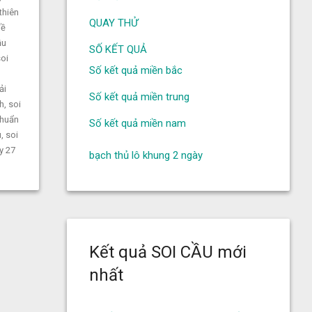
thiên
QUAY THỬ
đề
ầu
SỐ KẾT QUẢ
oi
Số kết quả miền bắc
ải
Số kết quả miền trung
sh
,
soi
chuẩn
Số kết quả miền nam
u
,
soi
y 27
bạch thủ lô khung 2 ngày
Kết quả SOI CẦU mới
nhất