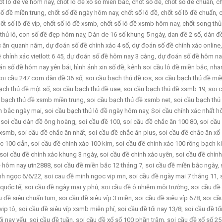
ốt lô đề về hôm nay
,
chốt lô đề xổ số miền bắc
,
chốt số đề
,
chốt số đề chuẩn
,
ch
số đề miền trung
,
chốt số đề ngày hôm nay
,
chốt số lô đề
,
chốt số lô đề chuẩn
,
ốt số lô đề vip
,
chốt số lô đề xsmb
,
chốt số lô đề xsmb hôm nay
,
chốt song thủ
thủ lô
,
con số đề đẹp hôm nay
,
Dàn de 16 số khung 5 ngày
,
dan đề 2 số
,
dàn đề
c ăn quanh năm
,
dự đoán số đề chính xác 4 số
,
dự đoán số đề chính xác online
chính xác vietlott 6 45
,
dự đoán số đề hôm nay 3 càng
,
dự đoán số đề hôm na
án số đề hôm nay yên bái
,
hình ảnh xin số đề
,
kênh soi cầu lô đề miền bắc
,
nha
soi cầu 247 com dàn đề 36 số
,
soi cầu bạch thủ đề ios
,
soi cầu bạch thủ đề mi
ạch thủ đề một số
,
soi cầu bạch thủ đề uae
,
soi cầu bạch thủ đề xsmb 19
,
soi 
 bạch thủ đề xsmb miền trung
,
soi cầu bạch thủ đề xsmb net
,
soi cầu bạch thủ
ền bắc ngày mai
,
soi cầu bạch thủ lô đề ngày hôm nay
,
Soi cầu chính xác nhất 
,
soi cầu dàn đề ông hoàng
,
soi cầu đề 100
,
soi cầu đề chắc ăn 100 80
,
soi cầu
 xsmb
,
soi cầu đề chắc ăn nhất
,
soi cầu đề chắc ăn plus
,
soi cầu đề chắc ăn xổ
ác 100 dẫn
,
soi cầu đề chính xác 100 kim
,
soi cầu đề chính xác 100 rồng bạch k
soi cầu đề chính xác khung 3 ngày
,
soi cầu đề chính xác uyên
,
soi cầu đề chính
ề hôm nay ưin2888
,
soi cầu đề miền bắc 12 tháng 7
,
soi cầu đề miền bắc ngày
,
nh ngọc 6/6/22
,
soi cau đề minh ngoc vip mn
,
soi cầu đề ngày mai 7 tháng 11
,
 quốc tế
,
soi cầu đề ngày mai y phú
,
soi cầu đề ô nhiễm môi trường
,
soi cầu đề
u đề siêu chuẩn tum
,
soi cầu đề siêu víp 3 miền
,
soi cầu đề siêu víp 678
,
soi cầ
vip tô
,
soi cầu đề siêu víp xsmb miễn phí
,
soi cầu đề tối nay 13/8
,
soi cầu đề tố
ối nay yếu
,
soi cầu đề tuần
,
soi cầu đề xổ số 100 phần trăm
,
soi cầu đề xổ số 25