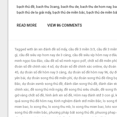
bạch thủ đề, bach thu 3cang, bach thu de, bach thu de hom nay, b
bạch thủ de la giải mấy, bạch thủ de miền bắc, bạch thủ de miền 
READ MORE
VIEW 86 COMMENTS
Tagged with
ăn xin đánh đề số mấy
,
cầu đề 3 miền 3/3
,
cầu đề 3 miền
gì
,
cầu đề siêu vip hom nay de 3 càng
,
cầu đề siêu víp hôm nay ơ đâ
minh ngọc lừa đảo
,
cầu đề xổ số minh ngoc pdf
,
chốt số đề miễn phí
đoán số đề chính xác 4 số
,
dự đoán số đề chính xác online
,
dự đoán 
45
,
dự đoán số đề hôm nay 3 càng
,
dự đoán số đề hôm nay 96
,
dự đ
yên bái
,
dự đoán song thủ đề miễn phí
,
dự đoán song thủ đề rồng b
Bắc
,
dự đoán xsmb song thủ đề
,
đánh dàn song thủ đề
,
đánh dàn st
chính xác
,
đề song thủ mỗi ngày
,
đề song thủ siêu chuẩn
,
đề song th
giờ vàng chốt số đề
,
hình ảnh xin số đề
,
Hôm nay đánh stđ 3 con gì
,
k
quả song thủ đề hôm nay
,
Kinh nghiệm đánh stđ miền Bắc
,
lo song 
mien bac
,
lo xong thu
,
lo xong thu mb
,
lo xong thu mien bac
,
loto so
song thủ đề miền bắc
,
phương pháp bắt song thủ đề
,
phuong phap c