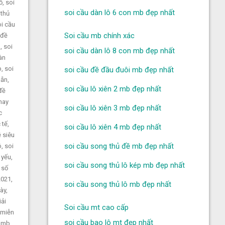
ố
,
soi
soi cầu dàn lô 6 con mb đẹp nhất
 thủ
i cầu
Soi cầu mb chính xác
 đề
a
,
soi
soi cầu dàn lô 8 con mb đẹp nhất
àn
b
,
soi
soi cầu đề đầu đuôi mb đẹp nhất
dẫn
,
soi cầu lô xiên 2 mb đẹp nhất
đề
nay
soi cầu lô xiên 3 mb đẹp nhất
c
 tế
,
soi cầu lô xiên 4 mb đẹp nhất
 siêu
soi cầu song thủ đề mb đẹp nhất
ô
,
soi
 yếu
,
soi cầu song thủ lô kép mb đẹp nhất
 số
2021
,
soi cầu song thủ lô mb đẹp nhất
ày
,
iải
Soi cầu mt cao cấp
 miễn
soi cầu bao lô mt đẹp nhất
ề mb