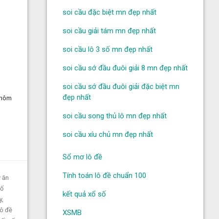
soi cầu đặc biệt mn đẹp nhất
soi cầu giải tám mn đẹp nhất
soi cầu lô 3 số mn đẹp nhất
soi cầu sớ đầu đuôi giải 8 mn đẹp nhất
soi cầu sớ đầu đuôi giải đặc biệt mn
đẹp nhất
ề hôm
soi cầu song thủ lô mn đẹp nhất
soi cầu xíu chủ mn đẹp nhất
Sổ mơ lô đề
Tính toán lô đề chuẩn 100
y ăn
số
kết quả xổ số
y
,
lô đề
XSMB