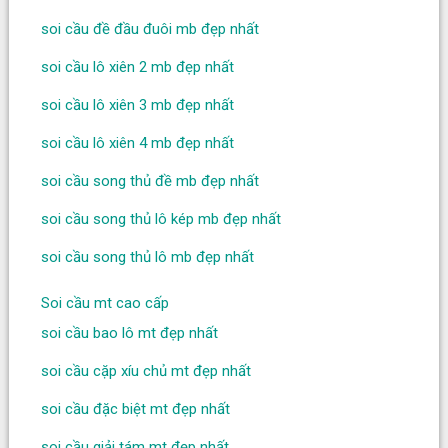
soi cầu đề đầu đuôi mb đẹp nhất
soi cầu lô xiên 2 mb đẹp nhất
soi cầu lô xiên 3 mb đẹp nhất
soi cầu lô xiên 4 mb đẹp nhất
soi cầu song thủ đề mb đẹp nhất
soi cầu song thủ lô kép mb đẹp nhất
soi cầu song thủ lô mb đẹp nhất
Soi cầu mt cao cấp
soi cầu bao lô mt đẹp nhất
soi cầu cặp xíu chủ mt đẹp nhất
soi cầu đặc biệt mt đẹp nhất
soi cầu giải tám mt đẹp nhất