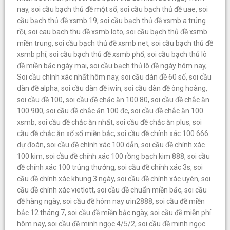
nay
,
soi cầu bạch thủ đề một số
,
soi cầu bạch thủ đề uae
,
soi
cầu bạch thủ đề xsmb 19
,
soi cầu bạch thủ đề xsmb a trúng
rồi
,
soi cau bach thu đề xsmb loto
,
soi cầu bạch thủ đề xsmb
miền trung
,
soi cầu bạch thủ đề xsmb net
,
soi cầu bạch thủ đề
xsmb phí
,
soi cầu bạch thủ đề xsmb phố
,
soi cầu bạch thủ lô
đề miền bắc ngày mai
,
soi cầu bạch thủ lô đề ngày hôm nay
,
Soi cầu chính xác nhất hôm nay
,
soi cầu dàn đề 60 số
,
soi cầu
dàn đề alpha
,
soi cầu dàn đề iwin
,
soi cầu dàn đề ông hoàng
,
soi cầu đề 100
,
soi cầu đề chắc ăn 100 80
,
soi cầu đề chắc ăn
100 900
,
soi cầu đề chắc ăn 100 đc
,
soi cầu đề chắc ăn 100
xsmb
,
soi cầu đề chắc ăn nhất
,
soi cầu đề chắc ăn plus
,
soi
cầu đề chắc ăn xổ số miền bắc
,
soi cầu đề chính xác 100 666
dự đoán
,
soi cầu đề chính xác 100 dẫn
,
soi cầu đề chính xác
100 kim
,
soi cầu đề chính xác 100 rồng bạch kim 888
,
soi cầu
đề chính xác 100 trúng thưởng
,
soi cầu đề chính xác 3s
,
soi
cầu đề chính xác khung 3 ngày
,
soi cầu đề chính xác uyên
,
soi
cầu đề chính xác vietlott
,
soi cầu đề chuẩn miền bắc
,
soi cầu
đề hàng ngày
,
soi cầu đề hôm nay ưin2888
,
soi cầu đề miền
bắc 12 tháng 7
,
soi cầu đề miền bắc ngày
,
soi cầu đề miễn phí
hôm nay
,
soi cầu đề minh ngọc 4/5/2
,
soi cầu đề minh ngọc