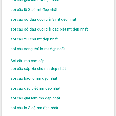
soi cầu lô 3 số mt đẹp nhất
soi cầu sớ đầu đuôi giải 8 mt đẹp nhất
soi cầu sớ đầu đuôi giải đặc biệt mt đẹp nhất
soi cầu xíu chủ mt đẹp nhất
soi cầu song thủ lô mt đẹp nhất
Soi cầu mn cao cấp
soi cầu cặp xíu chủ mn đẹp nhất
soi cầu bao lô mn đẹp nhất
soi cầu đặc biệt mn đẹp nhất
soi cầu giải tám mn đẹp nhất
soi cầu lô 3 số mn đẹp nhất