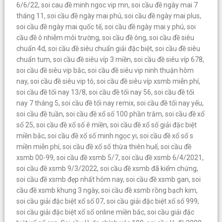
6/6/22
,
soi cau đề minh ngoc vip mn
,
soi cầu đề ngày mai 7
tháng 11
,
soi cầu đề ngày mai phú
,
soi cầu đề ngày mai plus
,
soi cầu đề ngày mai quốc tế
,
soi cầu đề ngày mai y phú
,
soi
cầu đề ô nhiễm môi trường
,
soi cầu đề ông
,
soi cầu đề siêu
chuẩn 4d
,
soi cầu đề siêu chuẩn giải đặc biệt
,
soi cầu đề siêu
chuẩn tum
,
soi cầu đề siêu víp 3 miền
,
soi cầu đề siêu víp 678
,
soi cầu đề siêu vip bắc
,
soi cầu đề siêu vip ninh thuận hôm
nay
,
soi cầu đề siêu vip tô
,
soi cầu đề siêu víp xsmb miễn phí
,
soi cầu đề tối nay 13/8
,
soi cầu đề tối nay 56
,
soi cầu đề tối
nay 7 tháng 5
,
soi cầu đề tối nay remix
,
soi cầu đề tối nay yếu
,
soi cầu đề tuần
,
soi cầu đề xổ số 100 phần trăm
,
soi cầu đề xổ
số 25
,
soi cầu đề xổ số ê miền
,
soi cầu đề xổ số giải đặc biệt
miền bắc
,
soi cầu đề xổ số minh ngọc yi
,
soi cầu đề xổ số s
miền miễn phí
,
soi cầu đề xổ số thừa thiên huế
,
soi cầu đề
xsmb 00-99
,
soi cầu đề xsmb 5/7
,
soi cầu đề xsmb 6/4/2021
,
soi cầu đề xsmb 9/3/2022
,
soi cầu đề xsmb đã kiểm chứng
,
soi cầu đề xsmb đẹp nhất hôm nay
,
soi cầu đề xsmb gan
,
soi
cầu đề xsmb khung 3 ngày
,
soi cầu đề xsmb rồng bạch kim
,
soi cầu giải đặc biệt xổ số 07
,
soi cầu giải đặc biệt xổ số 999
,
soi cầu giải đặc biệt xổ số online miền bắc
,
soi cầu giải đặc