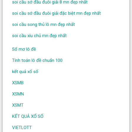
soi cầu sớ đầu đuôi giải 8 mn đẹp nhất
soi cầu sớ đầu đuôi giải đặc biệt mn đẹp nhất
soi cầu song thủ lô mn đẹp nhất
soi cầu xíu chủ mn đẹp nhất
Sổ mơ lô đề
Tính toán lô đề chuẩn 100
kết quả xổ số
XSMB
XSMN
XSMT
KẾT QUẢ XỔ SỐ
VIETLOTT