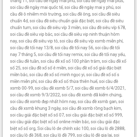
tháng 11
,
soi cầu đề ngày mai phú
,
soi cầu đề ngày mai plus
,
soi cầu đề ngày mai quốc tế
,
soi cầu đề ngày mai y phú
,
soi
cầu đề ô nhiễm môi trường
,
soi cầu đề ông
,
soi cầu đề siêu
chuẩn 4d
,
soi cầu đề siêu chuẩn giải đặc biệt
,
soi cầu đề siêu
chuẩn tum
,
soi cầu đề siêu víp 3 miền
,
soi cầu đề siêu víp 678
,
soi cầu đề siêu vip bắc
,
soi cầu đề siêu vip ninh thuận hôm
nay
,
soi cầu đề siêu vip tô
,
soi cầu đề siêu víp xsmb miễn phí
,
soi cầu đề tối nay 13/8
,
soi cầu đề tối nay 56
,
soi cầu đề tối
nay 7 tháng 5
,
soi cầu đề tối nay remix
,
soi cầu đề tối nay yếu
,
soi cầu đề tuần
,
soi cầu đề xổ số 100 phần trăm
,
soi cầu đề xổ
số 25
,
soi cầu đề xổ số ê miền
,
soi cầu đề xổ số giải đặc biệt
miền bắc
,
soi cầu đề xổ số minh ngọc yi
,
soi cầu đề xổ số s
miền miễn phí
,
soi cầu đề xổ số thừa thiên huế
,
soi cầu đề
xsmb 00-99
,
soi cầu đề xsmb 5/7
,
soi cầu đề xsmb 6/4/2021
,
soi cầu đề xsmb 9/3/2022
,
soi cầu đề xsmb đã kiểm chứng
,
soi cầu đề xsmb đẹp nhất hôm nay
,
soi cầu đề xsmb gan
,
soi
cầu đề xsmb khung 3 ngày
,
soi cầu đề xsmb rồng bạch kim
,
soi cầu giải đặc biệt xổ số 07
,
soi cầu giải đặc biệt xổ số 999
,
soi cầu giải đặc biệt xổ số online miền bắc
,
soi cầu giải đặc
biệt xổ số org
,
Soi cầu lô de chính xác 100
,
soi cầu lô đề 2888
,
soi cầu lô đề 368
,
soi cầu lô đề 799
,
soi cầu lô đề gia lai
,
soi