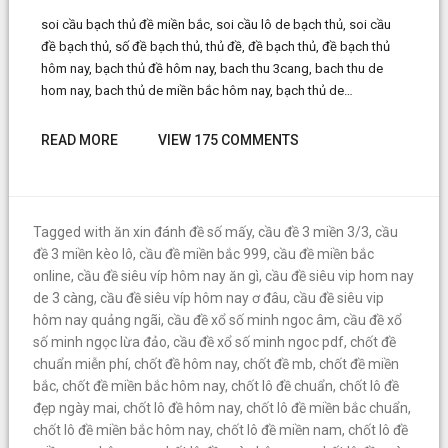
soi cầu bạch thủ đề miền bắc, soi cầu lô de bạch thủ, soi cầu
đề bạch thủ, số đề bạch thủ, thủ đề, đề bạch thủ, đề bạch thủ
hôm nay, bạch thủ đề hôm nay, bach thu 3cang, bach thu de
hom nay, bach thủ de miền bắc hôm nay, bạch thủ de…
READ MORE
VIEW 175 COMMENTS
Tagged with
ăn xin đánh đề số mấy
,
cầu đề 3 miền 3/3
,
cầu
đề 3 miền kèo lô
,
cầu đề miền bắc 999
,
cầu đề miền bắc
online
,
cầu đề siêu víp hôm nay ăn gì
,
cầu đề siêu vip hom nay
de 3 càng
,
cầu đề siêu víp hôm nay ơ đâu
,
cầu đề siêu vip
hôm nay quảng ngãi
,
cầu đề xổ số minh ngoc âm
,
cầu đề xổ
số minh ngọc lừa đảo
,
cầu đề xổ số minh ngoc pdf
,
chốt đề
chuẩn miễn phí
,
chốt đề hôm nay
,
chốt đề mb
,
chốt đề miền
bắc
,
chốt đề miền bắc hôm nay
,
chốt lô đề chuẩn
,
chốt lô đề
đẹp ngày mai
,
chốt lô đề hôm nay
,
chốt lô đề miền bắc chuẩn
,
chốt lô đề miền bắc hôm nay
,
chốt lô đề miền nam
,
chốt lô đề