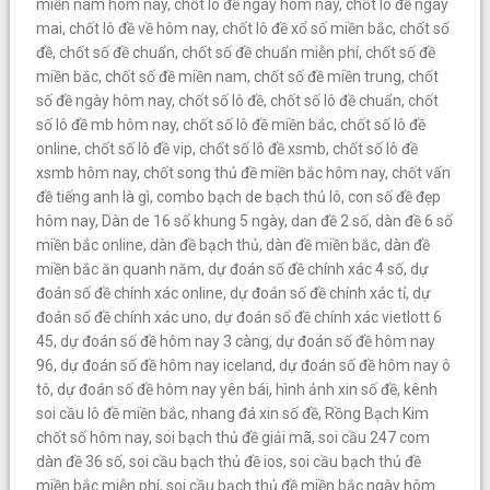
miền nam hôm nay
,
chốt lô đề ngày hôm nay
,
chốt lô đề ngày
mai
,
chốt lô đề về hôm nay
,
chốt lô đề xổ số miền bắc
,
chốt số
đề
,
chốt số đề chuẩn
,
chốt số đề chuẩn miễn phí
,
chốt số đề
miền bắc
,
chốt số đề miền nam
,
chốt số đề miền trung
,
chốt
số đề ngày hôm nay
,
chốt số lô đề
,
chốt số lô đề chuẩn
,
chốt
số lô đề mb hôm nay
,
chốt số lô đề miền bắc
,
chốt số lô đề
online
,
chốt số lô đề vip
,
chốt số lô đề xsmb
,
chốt số lô đề
xsmb hôm nay
,
chốt song thủ đề miền bắc hôm nay
,
chốt vấn
đề tiếng anh là gì
,
combo bạch de bạch thủ lô
,
con số đề đẹp
hôm nay
,
Dàn de 16 số khung 5 ngày
,
dan đề 2 số
,
dàn đề 6 số
miền bắc online
,
dàn đề bạch thủ
,
dàn đề miền bắc
,
dàn đề
miền bắc ăn quanh năm
,
dự đoán số đề chính xác 4 số
,
dự
đoán số đề chính xác online
,
dự đoán số đề chính xác tỉ
,
dự
đoán số đề chính xác uno
,
dự đoán số đề chính xác vietlott 6
45
,
dự đoán số đề hôm nay 3 càng
,
dự đoán số đề hôm nay
96
,
dự đoán số đề hôm nay iceland
,
dự đoán số đề hôm nay ô
tô
,
dự đoán số đề hôm nay yên bái
,
hình ảnh xin số đề
,
kênh
soi cầu lô đề miền bắc
,
nhang đá xin số đề
,
Rồng Bạch Kim
chốt số hôm nay
,
soi bạch thủ đề giải mã
,
soi cầu 247 com
dàn đề 36 số
,
soi cầu bạch thủ đề ios
,
soi cầu bạch thủ đề
miền bắc miễn phí
,
soi cầu bạch thủ đề miền bắc ngày hôm