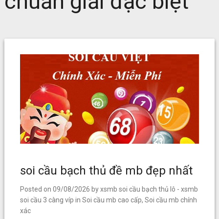
chuẩn giải đặc biệt
soi cầu bạch thủ đề mb đẹp nhất
Posted on
09/08/2026
by
xsmb soi cầu bạch thủ lô - xsmb
soi cầu 3 càng víp
in
Soi cầu mb cao cấp
,
Soi cầu mb chính
xác