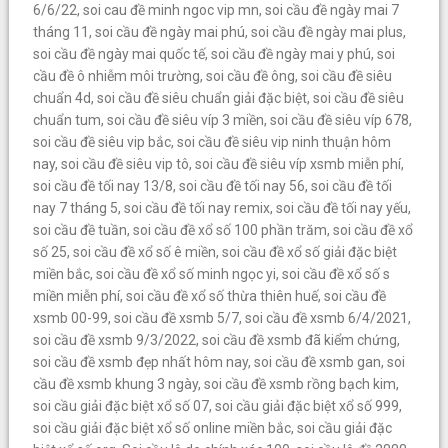
6/6/22
,
soi cau đề minh ngoc vip mn
,
soi cầu đề ngày mai 7
tháng 11
,
soi cầu đề ngày mai phú
,
soi cầu đề ngày mai plus
,
soi cầu đề ngày mai quốc tế
,
soi cầu đề ngày mai y phú
,
soi
cầu đề ô nhiễm môi trường
,
soi cầu đề ông
,
soi cầu đề siêu
chuẩn 4d
,
soi cầu đề siêu chuẩn giải đặc biệt
,
soi cầu đề siêu
chuẩn tum
,
soi cầu đề siêu víp 3 miền
,
soi cầu đề siêu víp 678
,
soi cầu đề siêu vip bắc
,
soi cầu đề siêu vip ninh thuận hôm
nay
,
soi cầu đề siêu vip tô
,
soi cầu đề siêu víp xsmb miễn phí
,
soi cầu đề tối nay 13/8
,
soi cầu đề tối nay 56
,
soi cầu đề tối
nay 7 tháng 5
,
soi cầu đề tối nay remix
,
soi cầu đề tối nay yếu
,
soi cầu đề tuần
,
soi cầu đề xổ số 100 phần trăm
,
soi cầu đề xổ
số 25
,
soi cầu đề xổ số ê miền
,
soi cầu đề xổ số giải đặc biệt
miền bắc
,
soi cầu đề xổ số minh ngọc yi
,
soi cầu đề xổ số s
miền miễn phí
,
soi cầu đề xổ số thừa thiên huế
,
soi cầu đề
xsmb 00-99
,
soi cầu đề xsmb 5/7
,
soi cầu đề xsmb 6/4/2021
,
soi cầu đề xsmb 9/3/2022
,
soi cầu đề xsmb đã kiểm chứng
,
soi cầu đề xsmb đẹp nhất hôm nay
,
soi cầu đề xsmb gan
,
soi
cầu đề xsmb khung 3 ngày
,
soi cầu đề xsmb rồng bạch kim
,
soi cầu giải đặc biệt xổ số 07
,
soi cầu giải đặc biệt xổ số 999
,
soi cầu giải đặc biệt xổ số online miền bắc
,
soi cầu giải đặc