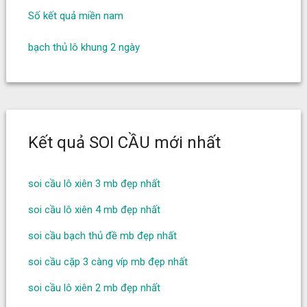
Số kết quả miền nam
bạch thủ lô khung 2 ngày
Kết quả SOI CẦU mới nhất
soi cầu lô xiên 3 mb đẹp nhất
soi cầu lô xiên 4 mb đẹp nhất
soi cầu bạch thủ đề mb đẹp nhất
soi cầu cặp 3 càng víp mb đẹp nhất
soi cầu lô xiên 2 mb đẹp nhất