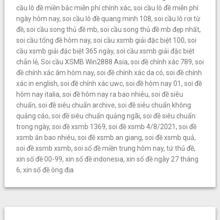
cầu lô đề miền bắc miễn phí chính xác
,
soi cầu lô đề miễn phí
ngày hôm nay
,
soi cầu lô đề quang minh 108
,
soi cầu lô rơi từ
đề
,
soi cầu song thủ đề mb
,
soi cầu song thủ đề mb đẹp nhất
,
soi cầu tổng đề hôm nay
,
soi cầu xsmb giải đặc biệt 100
,
soi
cầu xsmb giải đặc biệt 365 ngày
,
soi cầu xsmb giải đặc biệt
chẵn lẻ
,
Soi cầu XSMB Win2888 Asia
,
soi đề chính xác 789
,
soi
đề chính xác âm hôm nay
,
soi đề chính xác da có
,
soi đề chính
xác in english
,
soi đề chính xác uwc
,
soi đề hôm nay 01
,
soi đề
hôm nay italia
,
soi đề hôm nay ra bao nhiêu
,
soi đề siêu
chuẩn
,
soi đề siêu chuẩn archive
,
soi đề siêu chuẩn không
quảng cáo
,
soi đề siêu chuẩn quảng ngãi
,
soi đề siêu chuẩn
trong ngày
,
soi đề xsmb 1369
,
soi đề xsmb 4/8/2021
,
soi đề
xsmb ăn bao nhiêu
,
soi đề xsmb an giang
,
soi đề xsmb quả
,
soi đề xsmb xsmb
,
soi số đề miền trung hôm nay
,
tứ thủ đề
,
xin số đề 00-99
,
xin số đề indonesia
,
xin số đề ngày 27 tháng
6
,
xin số đề ông địa