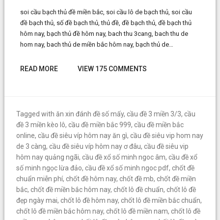
soi cầu bạch thủ đề miền bắc, soi cầu lô de bạch thủ, soi cầu
đề bạch thủ, số đề bạch thủ, thủ đề, đề bạch thủ, đề bạch thủ
hôm nay, bạch thủ đề hôm nay, bach thu 3cang, bach thu de
hom nay, bach thủ de miền bắc hôm nay, bạch thủ de…
READ MORE
VIEW 175 COMMENTS
Tagged with
ăn xin đánh đề số mấy
,
cầu đề 3 miền 3/3
,
cầu
đề 3 miền kèo lô
,
cầu đề miền bắc 999
,
cầu đề miền bắc
online
,
cầu đề siêu víp hôm nay ăn gì
,
cầu đề siêu vip hom nay
de 3 càng
,
cầu đề siêu víp hôm nay ơ đâu
,
cầu đề siêu vip
hôm nay quảng ngãi
,
cầu đề xổ số minh ngoc âm
,
cầu đề xổ
số minh ngọc lừa đảo
,
cầu đề xổ số minh ngoc pdf
,
chốt đề
chuẩn miễn phí
,
chốt đề hôm nay
,
chốt đề mb
,
chốt đề miền
bắc
,
chốt đề miền bắc hôm nay
,
chốt lô đề chuẩn
,
chốt lô đề
đẹp ngày mai
,
chốt lô đề hôm nay
,
chốt lô đề miền bắc chuẩn
,
chốt lô đề miền bắc hôm nay
,
chốt lô đề miền nam
,
chốt lô đề