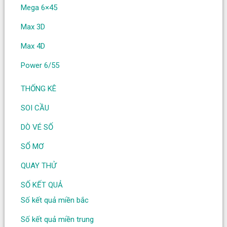
Mega 6×45
Max 3D
Max 4D
Power 6/55
THỐNG KÊ
SOI CẦU
DÒ VÉ SỐ
SỔ MƠ
QUAY THỬ
SỐ KẾT QUẢ
Số kết quả miền bắc
Số kết quả miền trung