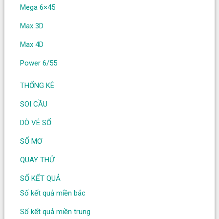
Mega 6×45
Max 3D
Max 4D
Power 6/55
THỐNG KÊ
SOI CẦU
DÒ VÉ SỐ
SỔ MƠ
QUAY THỬ
SỐ KẾT QUẢ
Số kết quả miền bắc
Số kết quả miền trung