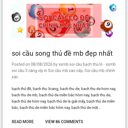
soi cầu song thủ đề mb đẹp nhất
Posted on
08/08/2026
by
xsmb soi cầu bạch thủ lô - xsmb
soi cầu 3 càng víp
in
Soi cầu mb cao cấp
,
Soi cầu mb chính
xác
bạch thủ đề, bach thu 3cang, bach thu de, bach thu de hom nay,
bach thu de mb, bach thủ de miền bắc hôm nay, bạch thu de,
bạch thủ de hôm nay, bạch thủ de la giải mấy, bạch thủ de miền
bắc, bạch thủ de miền bắc hôm nay, bạch thủ de một…
READ MORE
VIEW 86 COMMENTS