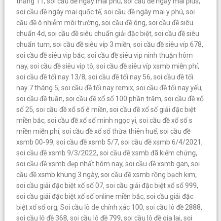
tháng 11
,
soi cầu đề ngày mai phú
,
soi cầu đề ngày mai plus
,
soi cầu đề ngày mai quốc tế
,
soi cầu đề ngày mai y phú
,
soi
cầu đề ô nhiễm môi trường
,
soi cầu đề ông
,
soi cầu đề siêu
chuẩn 4d
,
soi cầu đề siêu chuẩn giải đặc biệt
,
soi cầu đề siêu
chuẩn tum
,
soi cầu đề siêu víp 3 miền
,
soi cầu đề siêu víp 678
,
soi cầu đề siêu vip bắc
,
soi cầu đề siêu vip ninh thuận hôm
nay
,
soi cầu đề siêu vip tô
,
soi cầu đề siêu víp xsmb miễn phí
,
soi cầu đề tối nay 13/8
,
soi cầu đề tối nay 56
,
soi cầu đề tối
nay 7 tháng 5
,
soi cầu đề tối nay remix
,
soi cầu đề tối nay yếu
,
soi cầu đề tuần
,
soi cầu đề xổ số 100 phần trăm
,
soi cầu đề xổ
số 25
,
soi cầu đề xổ số ê miền
,
soi cầu đề xổ số giải đặc biệt
miền bắc
,
soi cầu đề xổ số minh ngọc yi
,
soi cầu đề xổ số s
miền miễn phí
,
soi cầu đề xổ số thừa thiên huế
,
soi cầu đề
xsmb 00-99
,
soi cầu đề xsmb 5/7
,
soi cầu đề xsmb 6/4/2021
,
soi cầu đề xsmb 9/3/2022
,
soi cầu đề xsmb đã kiểm chứng
,
soi cầu đề xsmb đẹp nhất hôm nay
,
soi cầu đề xsmb gan
,
soi
cầu đề xsmb khung 3 ngày
,
soi cầu đề xsmb rồng bạch kim
,
soi cầu giải đặc biệt xổ số 07
,
soi cầu giải đặc biệt xổ số 999
,
soi cầu giải đặc biệt xổ số online miền bắc
,
soi cầu giải đặc
biệt xổ số org
,
Soi cầu lô de chính xác 100
,
soi cầu lô đề 2888
,
soi cầu lô đề 368
,
soi cầu lô đề 799
,
soi cầu lô đề gia lai
,
soi