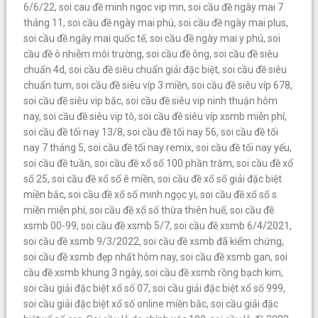
6/6/22
,
soi cau đề minh ngoc vip mn
,
soi cầu đề ngày mai 7
tháng 11
,
soi cầu đề ngày mai phú
,
soi cầu đề ngày mai plus
,
soi cầu đề ngày mai quốc tế
,
soi cầu đề ngày mai y phú
,
soi
cầu đề ô nhiễm môi trường
,
soi cầu đề ông
,
soi cầu đề siêu
chuẩn 4d
,
soi cầu đề siêu chuẩn giải đặc biệt
,
soi cầu đề siêu
chuẩn tum
,
soi cầu đề siêu víp 3 miền
,
soi cầu đề siêu víp 678
,
soi cầu đề siêu vip bắc
,
soi cầu đề siêu vip ninh thuận hôm
nay
,
soi cầu đề siêu vip tô
,
soi cầu đề siêu víp xsmb miễn phí
,
soi cầu đề tối nay 13/8
,
soi cầu đề tối nay 56
,
soi cầu đề tối
nay 7 tháng 5
,
soi cầu đề tối nay remix
,
soi cầu đề tối nay yếu
,
soi cầu đề tuần
,
soi cầu đề xổ số 100 phần trăm
,
soi cầu đề xổ
số 25
,
soi cầu đề xổ số ê miền
,
soi cầu đề xổ số giải đặc biệt
miền bắc
,
soi cầu đề xổ số minh ngọc yi
,
soi cầu đề xổ số s
miền miễn phí
,
soi cầu đề xổ số thừa thiên huế
,
soi cầu đề
xsmb 00-99
,
soi cầu đề xsmb 5/7
,
soi cầu đề xsmb 6/4/2021
,
soi cầu đề xsmb 9/3/2022
,
soi cầu đề xsmb đã kiểm chứng
,
soi cầu đề xsmb đẹp nhất hôm nay
,
soi cầu đề xsmb gan
,
soi
cầu đề xsmb khung 3 ngày
,
soi cầu đề xsmb rồng bạch kim
,
soi cầu giải đặc biệt xổ số 07
,
soi cầu giải đặc biệt xổ số 999
,
soi cầu giải đặc biệt xổ số online miền bắc
,
soi cầu giải đặc