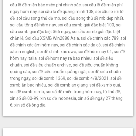
cầu lô đề miền bắc miễn phí chính xác
,
soi cầu lô đề miễn phí
ngày hôm nay
,
soi cầu lô đề quang minh 108
,
soi cầu lô rơi từ
đề
,
soi cầu song thủ đề mb
,
soi cầu song thủ đề mb đẹp nhất
,
soi cầu tổng đề hôm nay
,
soi cầu xsmb giải đặc biệt 100
,
soi
cầu xsmb giải đặc biệt 365 ngày
,
soi cầu xsmb giải đặc biệt
chẵn lẻ
,
Soi cầu XSMB Win2888 Asia
,
soi đề chính xác 789
,
soi
đề chính xác âm hôm nay
,
soi đề chính xác da có
,
soi đề chính
xác in english
,
soi đề chính xác uwc
,
soi đề hôm nay 01
,
soi đề
hôm nay italia
,
soi đề hôm nay ra bao nhiêu
,
soi đề siêu
chuẩn
,
soi đề siêu chuẩn archive
,
soi đề siêu chuẩn không
quảng cáo
,
soi đề siêu chuẩn quảng ngãi
,
soi đề siêu chuẩn
trong ngày
,
soi đề xsmb 1369
,
soi đề xsmb 4/8/2021
,
soi đề
xsmb ăn bao nhiêu
,
soi đề xsmb an giang
,
soi đề xsmb quả
,
soi đề xsmb xsmb
,
soi số đề miền trung hôm nay
,
tứ thủ đề
,
xin số đề 00-99
,
xin số đề indonesia
,
xin số đề ngày 27 tháng
6
,
xin số đề ông địa