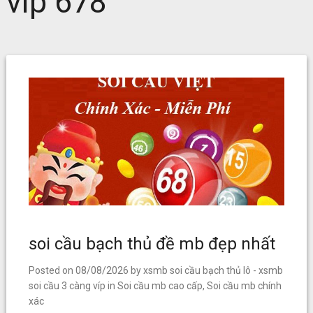
víp 678
soi cầu bạch thủ đề mb đẹp nhất
Posted on
08/08/2026
by
xsmb soi cầu bạch thủ lô - xsmb
soi cầu 3 càng víp
in
Soi cầu mb cao cấp
,
Soi cầu mb chính
xác