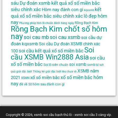
sáu Dự đoán xsmb kết quả xổ số miền bắc
siêu chính xác
kết
Hôm nay đánh con gì
kqxsmb
quả xổ số miền bắc siêu chính xác
lô đẹp hôm
nay
Rồng Bạch Kim
Phương pháp tính lô chuẩn đánh hàng ngày
Rồng Bạch Kim chốt số hôm
nay
soi cau mb
soi cau xsmb
soi cầu dự
đoán kqxsmb
Soi cầu Dự đoán XSMB chính xác
Soi
soi cầu kết quả xổ số miền bắc
100
cầu XSMB Win2888 Asia
soi cầu
xổ số miền bắc
soi xsmb
Soi lô xiên chuẩn
sxmb
Số kết
XSMB năm
quả giải đặc biệt
Thống kê giải đặc biệt lâu chưa về
xổ số miền bắc hôm
2021
xổ số miền bắc
XSMN
nay
đề về 50 hôm sau đánh con gì
Copyright © 2026, xsmb soi cầu bạch thủ lô - xsmb soi cầu 3 càng víp.