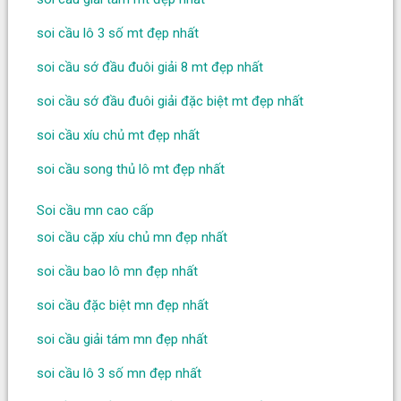
soi cầu lô 3 số mt đẹp nhất
soi cầu sớ đầu đuôi giải 8 mt đẹp nhất
soi cầu sớ đầu đuôi giải đặc biệt mt đẹp nhất
soi cầu xíu chủ mt đẹp nhất
soi cầu song thủ lô mt đẹp nhất
Soi cầu mn cao cấp
soi cầu cặp xíu chủ mn đẹp nhất
soi cầu bao lô mn đẹp nhất
soi cầu đặc biệt mn đẹp nhất
soi cầu giải tám mn đẹp nhất
soi cầu lô 3 số mn đẹp nhất