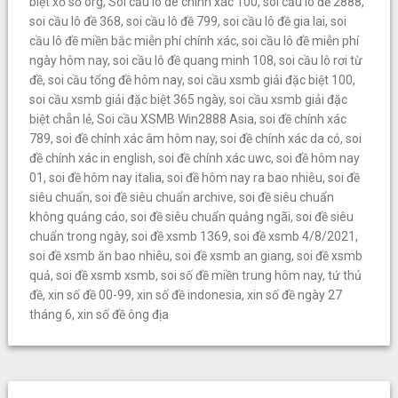
biệt xổ số org
,
Soi cầu lô de chính xác 100
,
soi cầu lô đề 2888
,
soi cầu lô đề 368
,
soi cầu lô đề 799
,
soi cầu lô đề gia lai
,
soi
cầu lô đề miền bắc miễn phí chính xác
,
soi cầu lô đề miễn phí
ngày hôm nay
,
soi cầu lô đề quang minh 108
,
soi cầu lô rơi từ
đề
,
soi cầu tổng đề hôm nay
,
soi cầu xsmb giải đặc biệt 100
,
soi cầu xsmb giải đặc biệt 365 ngày
,
soi cầu xsmb giải đặc
biệt chẵn lẻ
,
Soi cầu XSMB Win2888 Asia
,
soi đề chính xác
789
,
soi đề chính xác âm hôm nay
,
soi đề chính xác da có
,
soi
đề chính xác in english
,
soi đề chính xác uwc
,
soi đề hôm nay
01
,
soi đề hôm nay italia
,
soi đề hôm nay ra bao nhiêu
,
soi đề
siêu chuẩn
,
soi đề siêu chuẩn archive
,
soi đề siêu chuẩn
không quảng cáo
,
soi đề siêu chuẩn quảng ngãi
,
soi đề siêu
chuẩn trong ngày
,
soi đề xsmb 1369
,
soi đề xsmb 4/8/2021
,
soi đề xsmb ăn bao nhiêu
,
soi đề xsmb an giang
,
soi đề xsmb
quả
,
soi đề xsmb xsmb
,
soi số đề miền trung hôm nay
,
tứ thủ
đề
,
xin số đề 00-99
,
xin số đề indonesia
,
xin số đề ngày 27
tháng 6
,
xin số đề ông địa