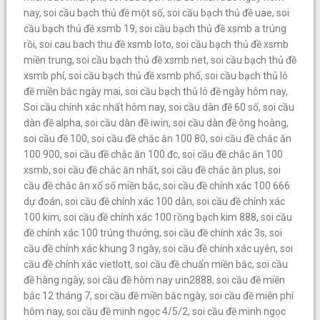
nay
,
soi cầu bạch thủ đề một số
,
soi cầu bạch thủ đề uae
,
soi
cầu bạch thủ đề xsmb 19
,
soi cầu bạch thủ đề xsmb a trúng
rồi
,
soi cau bach thu đề xsmb loto
,
soi cầu bạch thủ đề xsmb
miền trung
,
soi cầu bạch thủ đề xsmb net
,
soi cầu bạch thủ đề
xsmb phí
,
soi cầu bạch thủ đề xsmb phố
,
soi cầu bạch thủ lô
đề miền bắc ngày mai
,
soi cầu bạch thủ lô đề ngày hôm nay
,
Soi cầu chính xác nhất hôm nay
,
soi cầu dàn đề 60 số
,
soi cầu
dàn đề alpha
,
soi cầu dàn đề iwin
,
soi cầu dàn đề ông hoàng
,
soi cầu đề 100
,
soi cầu đề chắc ăn 100 80
,
soi cầu đề chắc ăn
100 900
,
soi cầu đề chắc ăn 100 đc
,
soi cầu đề chắc ăn 100
xsmb
,
soi cầu đề chắc ăn nhất
,
soi cầu đề chắc ăn plus
,
soi
cầu đề chắc ăn xổ số miền bắc
,
soi cầu đề chính xác 100 666
dự đoán
,
soi cầu đề chính xác 100 dẫn
,
soi cầu đề chính xác
100 kim
,
soi cầu đề chính xác 100 rồng bạch kim 888
,
soi cầu
đề chính xác 100 trúng thưởng
,
soi cầu đề chính xác 3s
,
soi
cầu đề chính xác khung 3 ngày
,
soi cầu đề chính xác uyên
,
soi
cầu đề chính xác vietlott
,
soi cầu đề chuẩn miền bắc
,
soi cầu
đề hàng ngày
,
soi cầu đề hôm nay ưin2888
,
soi cầu đề miền
bắc 12 tháng 7
,
soi cầu đề miền bắc ngày
,
soi cầu đề miễn phí
hôm nay
,
soi cầu đề minh ngọc 4/5/2
,
soi cầu đề minh ngọc