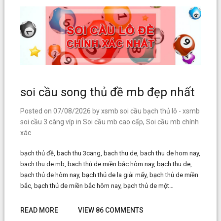
soi cầu song thủ đề mb đẹp nhất
Posted on
07/08/2026
by
xsmb soi cầu bạch thủ lô - xsmb
soi cầu 3 càng víp
in
Soi cầu mb cao cấp
,
Soi cầu mb chính
xác
bạch thủ đề, bach thu 3cang, bach thu de, bach thu de hom nay,
bach thu de mb, bach thủ de miền bắc hôm nay, bạch thu de,
bạch thủ de hôm nay, bạch thủ de la giải mấy, bạch thủ de miền
bắc, bạch thủ de miền bắc hôm nay, bạch thủ de một…
READ MORE
VIEW 86 COMMENTS