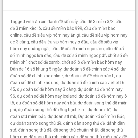
Tagged with
ăn xin đánh đề số mấy
,
cầu đề 3 miền 3/3
,
cầu
đề 3 miền kèo lô
,
cầu đề miền bắc 999
,
cầu đề miền bắc
online
,
cầu đề siêu víp hôm nay ăn gì
,
cầu đề siêu vip hom nay
de 3 càng
,
cầu đề siêu víp hôm nay ơ đâu
,
cầu đề siêu vip
hôm nay quảng ngãi
,
cầu đề xổ số minh ngoc âm
,
cầu đề xổ
số minh ngọc lừa đảo
,
cầu đề xổ số minh ngoc pdf
,
chốt số đề
miễn phí
,
chốt số đề xsmb
,
chốt số lô đề miền bắc hôm nay
,
Dàn de 16 số khung 5 ngày
,
dự đoán số đề chính xác 4 số
,
dự
đoán số đề chính xác online
,
dự đoán số đề chính xác tỉ
,
dự
đoán số đề chính xác uno
,
dự đoán số đề chính xác vietlott 6
45
,
dự đoán số đề hôm nay 3 càng
,
dự đoán số đề hôm nay
96
,
dự đoán số đề hôm nay iceland
,
dự đoán số đề hôm nay ô
tô
,
dự đoán số đề hôm nay yên bái
,
dự đoán song thủ đề miễn
phí
,
dự đoán song thủ đề rồng bạch kim
,
dự đoán stđ
,
dự
đoán stđ miền bắc
,
dự đoán stl mb
,
Dự đoán xổ số miền Bắc
,
dự đoán xsmb song thủ đề
,
đánh dàn song thủ đề
,
đánh dàn
stđ
,
đánh song thủ đề
,
đề song thủ chuẩn nhất
,
đề song thủ
hôm nay
,
đề song thủ mb chính xác
,
đề song thủ mỗi ngày
,
đề