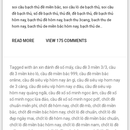
soi cầu bạch thủ đề miền bắc, soi cầu lô de bạch thủ, soi cầu
đề bạch thủ, số đề bạch thủ, thủ đề, đề bạch thủ, đề bạch thủ
hôm nay, bạch thủ đề hôm nay, bach thu 3cang, bach thu de
hom nay, bach thủ de miền bắc hôm nay, bạch thủ de…
READ MORE
VIEW 175 COMMENTS
Tagged with
ăn xin đánh đề số mấy
,
cầu đề 3 miền 3/3
,
cầu
đề 3 miền kèo lô
,
cầu đề miền bắc 999
,
cầu đề miền bắc
online
,
cầu đề siêu víp hôm nay ăn gì
,
cầu đề siêu vip hom nay
de 3 càng
,
cầu đề siêu víp hôm nay ơ đâu
,
cầu đề siêu vip
hôm nay quảng ngãi
,
cầu đề xổ số minh ngoc âm
,
cầu đề xổ
số minh ngọc lừa đảo
,
cầu đề xổ số minh ngoc pdf
,
chốt đề
chuẩn miễn phí
,
chốt đề hôm nay
,
chốt đề mb
,
chốt đề miền
bắc
,
chốt đề miền bắc hôm nay
,
chốt lô đề chuẩn
,
chốt lô đề
đẹp ngày mai
,
chốt lô đề hôm nay
,
chốt lô đề miền bắc chuẩn
,
chốt lô đề miền bắc hôm nay
,
chốt lô đề miền nam
,
chốt lô đề