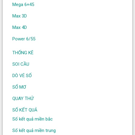
Mega 6×45
Max 3D
Max 4D
Power 6/55
THỐNG KÊ
SOI CẦU
DÒ VÉ SỐ
SỔ MƠ
QUAY THỬ
SỐ KẾT QUẢ
Số kết quả miền bắc
Số kết quả miền trung