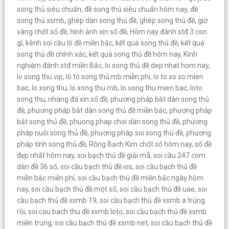
song thủ siêu chuẩn
,
đề song thủ siêu chuẩn hôm nay
,
đề
song thủ xsmb
,
ghép dàn song thủ đề
,
ghép song thủ đề
,
giờ
vàng chốt số đề
,
hình ảnh xin số đề
,
Hôm nay đánh stđ 3 con
gì
,
kênh soi cầu lô đề miền bắc
,
kết quả song thủ đề
,
kết quả
song thủ đề chính xác
,
kết quả song thủ đề hôm nay
,
Kinh
nghiệm đánh stđ miền Bắc
,
lo song thủ đề dep nhat hom nay
,
lo song thu vip
,
lô tô song thủ mb miễn phí
,
lo to xo so mien
bac
,
lo xong thu
,
lo xong thu mb
,
lo xong thu mien bac
,
loto
song thu
,
nhang đá xin số đề
,
phương pháp bắt dàn song thủ
đề
,
phương pháp bắt dàn song thủ đề miền bắc
,
phương pháp
bắt song thủ đề
,
phuong phap choi dàn song thủ đề
,
phương
pháp nuôi song thủ đề
,
phương pháp soi song thủ đề
,
phương
pháp tính song thủ đề
,
Rồng Bạch Kim chốt số hôm nay
,
số đề
đẹp nhất hôm nay
,
soi bạch thủ đề giải mã
,
soi cầu 247 com
dàn đề 36 số
,
soi cầu bạch thủ đề ios
,
soi cầu bạch thủ đề
miền bắc miễn phí
,
soi cầu bạch thủ đề miền bắc ngày hôm
nay
,
soi cầu bạch thủ đề một số
,
soi cầu bạch thủ đề uae
,
soi
cầu bạch thủ đề xsmb 19
,
soi cầu bạch thủ đề xsmb a trúng
rồi
,
soi cau bach thu đề xsmb loto
,
soi cầu bạch thủ đề xsmb
miền trung
,
soi cầu bạch thủ đề xsmb net
,
soi cầu bạch thủ đề