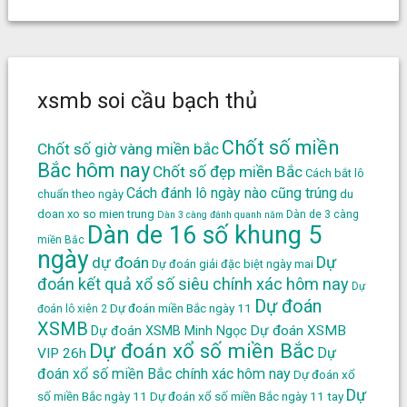
xsmb soi cầu bạch thủ
Chốt số miền
Chốt số giờ vàng miền bắc
Bắc hôm nay
Chốt số đẹp miền Bắc
Cách bắt lô
Cách đánh lô ngày nào cũng trúng
chuẩn theo ngày
du
doan xo so mien trung
Dàn de 3 càng
Dàn 3 càng đánh quanh năm
Dàn de 16 số khung 5
miền Bắc
ngày
Dự
dự đoán
Dự đoán giải đặc biệt ngày mai
đoán kết quả xổ số siêu chính xác hôm nay
Dự
Dự đoán
Dự đoán miền Bắc ngày 11
đoán lô xiên 2
XSMB
Dự đoán XSMB
Dự đoán XSMB Minh Ngọc
Dự đoán xổ số miền Bắc
Dự
VIP 26h
đoán xổ số miền Bắc chính xác hôm nay
Dự đoán xổ
Dự
số miền Bắc ngày 11
Dự đoán xổ số miền Bắc ngày 11 tay