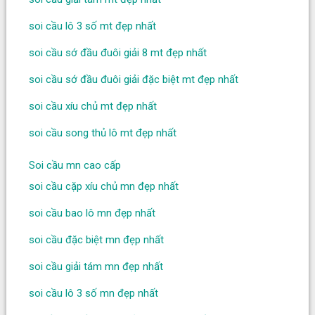
soi cầu lô 3 số mt đẹp nhất
soi cầu sớ đầu đuôi giải 8 mt đẹp nhất
soi cầu sớ đầu đuôi giải đặc biệt mt đẹp nhất
soi cầu xíu chủ mt đẹp nhất
soi cầu song thủ lô mt đẹp nhất
Soi cầu mn cao cấp
soi cầu cặp xíu chủ mn đẹp nhất
soi cầu bao lô mn đẹp nhất
soi cầu đặc biệt mn đẹp nhất
soi cầu giải tám mn đẹp nhất
soi cầu lô 3 số mn đẹp nhất