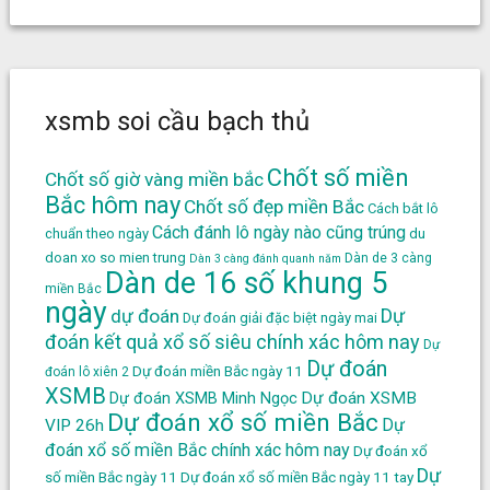
xsmb soi cầu bạch thủ
Chốt số miền
Chốt số giờ vàng miền bắc
Bắc hôm nay
Chốt số đẹp miền Bắc
Cách bắt lô
Cách đánh lô ngày nào cũng trúng
chuẩn theo ngày
du
doan xo so mien trung
Dàn de 3 càng
Dàn 3 càng đánh quanh năm
Dàn de 16 số khung 5
miền Bắc
ngày
Dự
dự đoán
Dự đoán giải đặc biệt ngày mai
đoán kết quả xổ số siêu chính xác hôm nay
Dự
Dự đoán
Dự đoán miền Bắc ngày 11
đoán lô xiên 2
XSMB
Dự đoán XSMB
Dự đoán XSMB Minh Ngọc
Dự đoán xổ số miền Bắc
Dự
VIP 26h
đoán xổ số miền Bắc chính xác hôm nay
Dự đoán xổ
Dự
số miền Bắc ngày 11
Dự đoán xổ số miền Bắc ngày 11 tay