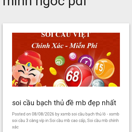
minh ngoc pdf
soi cầu bạch thủ đề mb đẹp nhất
Posted on
08/08/2026
by
xsmb soi cầu bạch thủ lô - xsmb
soi cầu 3 càng víp
in
Soi cầu mb cao cấp
,
Soi cầu mb chính
xác