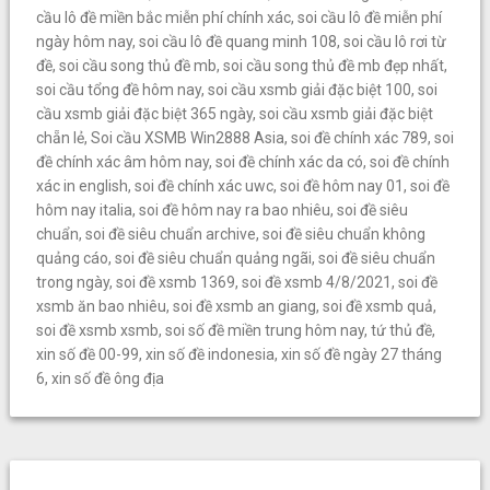
cầu lô đề miền bắc miễn phí chính xác
,
soi cầu lô đề miễn phí
ngày hôm nay
,
soi cầu lô đề quang minh 108
,
soi cầu lô rơi từ
đề
,
soi cầu song thủ đề mb
,
soi cầu song thủ đề mb đẹp nhất
,
soi cầu tổng đề hôm nay
,
soi cầu xsmb giải đặc biệt 100
,
soi
cầu xsmb giải đặc biệt 365 ngày
,
soi cầu xsmb giải đặc biệt
chẵn lẻ
,
Soi cầu XSMB Win2888 Asia
,
soi đề chính xác 789
,
soi
đề chính xác âm hôm nay
,
soi đề chính xác da có
,
soi đề chính
xác in english
,
soi đề chính xác uwc
,
soi đề hôm nay 01
,
soi đề
hôm nay italia
,
soi đề hôm nay ra bao nhiêu
,
soi đề siêu
chuẩn
,
soi đề siêu chuẩn archive
,
soi đề siêu chuẩn không
quảng cáo
,
soi đề siêu chuẩn quảng ngãi
,
soi đề siêu chuẩn
trong ngày
,
soi đề xsmb 1369
,
soi đề xsmb 4/8/2021
,
soi đề
xsmb ăn bao nhiêu
,
soi đề xsmb an giang
,
soi đề xsmb quả
,
soi đề xsmb xsmb
,
soi số đề miền trung hôm nay
,
tứ thủ đề
,
xin số đề 00-99
,
xin số đề indonesia
,
xin số đề ngày 27 tháng
6
,
xin số đề ông địa