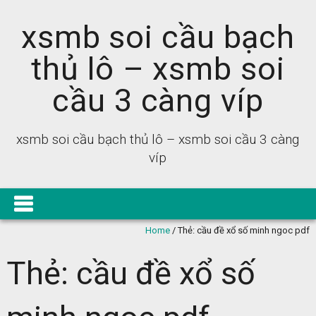
xsmb soi cầu bạch
thủ lô – xsmb soi
cầu 3 càng víp
xsmb soi cầu bạch thủ lô – xsmb soi cầu 3 càng
víp
Home
/
Thẻ:
cầu đề xổ số minh ngoc pdf
Thẻ:
cầu đề xổ số