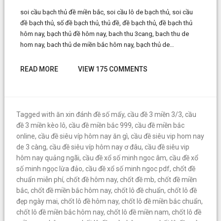
soi cầu bạch thủ đề miền bắc, soi cầu lô de bạch thủ, soi cầu
đề bạch thủ, số đề bạch thủ, thủ đề, đề bạch thủ, đề bạch thủ
hôm nay, bạch thủ đề hôm nay, bach thu 3cang, bach thu de
hom nay, bach thủ de miền bắc hôm nay, bạch thủ de…
READ MORE
VIEW 175 COMMENTS
Tagged with
ăn xin đánh đề số mấy
,
cầu đề 3 miền 3/3
,
cầu
đề 3 miền kèo lô
,
cầu đề miền bắc 999
,
cầu đề miền bắc
online
,
cầu đề siêu víp hôm nay ăn gì
,
cầu đề siêu vip hom nay
de 3 càng
,
cầu đề siêu víp hôm nay ơ đâu
,
cầu đề siêu vip
hôm nay quảng ngãi
,
cầu đề xổ số minh ngoc âm
,
cầu đề xổ
số minh ngọc lừa đảo
,
cầu đề xổ số minh ngoc pdf
,
chốt đề
chuẩn miễn phí
,
chốt đề hôm nay
,
chốt đề mb
,
chốt đề miền
bắc
,
chốt đề miền bắc hôm nay
,
chốt lô đề chuẩn
,
chốt lô đề
đẹp ngày mai
,
chốt lô đề hôm nay
,
chốt lô đề miền bắc chuẩn
,
chốt lô đề miền bắc hôm nay
,
chốt lô đề miền nam
,
chốt lô đề