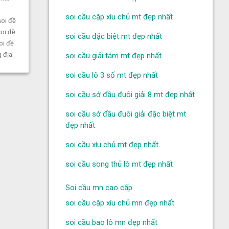
soi cầu cặp xíu chủ mt đẹp nhất
soi đề
oi đề
soi cầu đặc biệt mt đẹp nhất
oi đề
g địa
soi cầu giải tám mt đẹp nhất
soi cầu lô 3 số mt đẹp nhất
soi cầu sớ đầu đuôi giải 8 mt đẹp nhất
soi cầu sớ đầu đuôi giải đặc biệt mt
đẹp nhất
soi cầu xíu chủ mt đẹp nhất
soi cầu song thủ lô mt đẹp nhất
Soi cầu mn cao cấp
soi cầu cặp xíu chủ mn đẹp nhất
soi cầu bao lô mn đẹp nhất