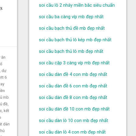
soi cầu lô 2 nháy miền bắc siêu chuẩn
y,
soi cầu ba càng víp mb đẹp nhất
soi cầu bạch thủ đề mb đẹp nhất
soi cầu bạch thủ lô kép mb đẹp nhất
soi cầu bạch thủ lô mb đẹp nhất
y ăn
soi cầu cặp 3 càng víp mb đẹp nhất
số
,
dự
soi cầu dàn đề 4 con mb đẹp nhất
tt 6
nay
soi cầu dàn đề 6 con mb đẹp nhất
iền
soi cầu dàn đề 8 con mb đẹp nhất
hủ mb
ủ đề
,
soi cầu dàn đề 10 con mb đẹp nhất
ác
,
kết
o
soi cầu dàn lô 10 con mb đẹp nhất
t dàn
thủ
soi cầu dàn lô 4 con mb đẹp nhất