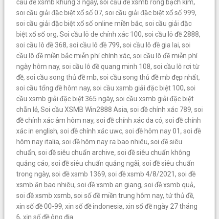
cầu đề xsmb khung 3 ngày
,
soi cầu đề xsmb rồng bạch kim
,
soi cầu giải đặc biệt xổ số 07
,
soi cầu giải đặc biệt xổ số 999
,
soi cầu giải đặc biệt xổ số online miền bắc
,
soi cầu giải đặc
biệt xổ số org
,
Soi cầu lô de chính xác 100
,
soi cầu lô đề 2888
,
soi cầu lô đề 368
,
soi cầu lô đề 799
,
soi cầu lô đề gia lai
,
soi
cầu lô đề miền bắc miễn phí chính xác
,
soi cầu lô đề miễn phí
ngày hôm nay
,
soi cầu lô đề quang minh 108
,
soi cầu lô rơi từ
đề
,
soi cầu song thủ đề mb
,
soi cầu song thủ đề mb đẹp nhất
,
soi cầu tổng đề hôm nay
,
soi cầu xsmb giải đặc biệt 100
,
soi
cầu xsmb giải đặc biệt 365 ngày
,
soi cầu xsmb giải đặc biệt
chẵn lẻ
,
Soi cầu XSMB Win2888 Asia
,
soi đề chính xác 789
,
soi
đề chính xác âm hôm nay
,
soi đề chính xác da có
,
soi đề chính
xác in english
,
soi đề chính xác uwc
,
soi đề hôm nay 01
,
soi đề
hôm nay italia
,
soi đề hôm nay ra bao nhiêu
,
soi đề siêu
chuẩn
,
soi đề siêu chuẩn archive
,
soi đề siêu chuẩn không
quảng cáo
,
soi đề siêu chuẩn quảng ngãi
,
soi đề siêu chuẩn
trong ngày
,
soi đề xsmb 1369
,
soi đề xsmb 4/8/2021
,
soi đề
xsmb ăn bao nhiêu
,
soi đề xsmb an giang
,
soi đề xsmb quả
,
soi đề xsmb xsmb
,
soi số đề miền trung hôm nay
,
tứ thủ đề
,
xin số đề 00-99
,
xin số đề indonesia
,
xin số đề ngày 27 tháng
6
,
xin số đề ông địa