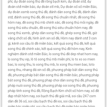
phí
,
dự đoán song thủ đề rồng bạch kim
,
dự đoán stđ
,
dự
đoán stđ miền bắc
,
dự đoán stl mb
,
Dự đoán xổ số miền Bắc
,
dự đoán xsmb song thủ đề
,
đánh dàn song thủ đề
,
đánh dàn
stđ
,
đánh song thủ đề
,
đề song thủ chuẩn nhất
,
đề song thủ
hôm nay
,
đề song thủ mb chính xác
,
đề song thủ mỗi ngày
,
đề
song thủ siêu chuẩn
,
đề song thủ siêu chuẩn hôm nay
,
đề
song thủ xsmb
,
ghép dàn song thủ đề
,
ghép song thủ đề
,
giờ
vàng chốt số đề
,
hình ảnh xin số đề
,
Hôm nay đánh stđ 3 con
gì
,
kênh soi cầu lô đề miền bắc
,
kết quả song thủ đề
,
kết quả
song thủ đề chính xác
,
kết quả song thủ đề hôm nay
,
Kinh
nghiệm đánh stđ miền Bắc
,
lo song thủ đề dep nhat hom nay
,
lo song thu vip
,
lô tô song thủ mb miễn phí
,
lo to xo so mien
bac
,
lo xong thu
,
lo xong thu mb
,
lo xong thu mien bac
,
loto
song thu
,
nhang đá xin số đề
,
phương pháp bắt dàn song thủ
đề
,
phương pháp bắt dàn song thủ đề miền bắc
,
phương pháp
bắt song thủ đề
,
phuong phap choi dàn song thủ đề
,
phương
pháp nuôi song thủ đề
,
phương pháp soi song thủ đề
,
phương
pháp tính song thủ đề
,
Rồng Bạch Kim chốt số hôm nay
,
số đề
đẹp nhất hôm nay
,
soi bạch thủ đề giải mã
,
soi cầu 247 com
dàn đề 36 số
,
soi cầu bạch thủ đề ios
,
soi cầu bạch thủ đề
miền bắc miễn phí
,
soi cầu bạch thủ đề miền bắc ngày hôm