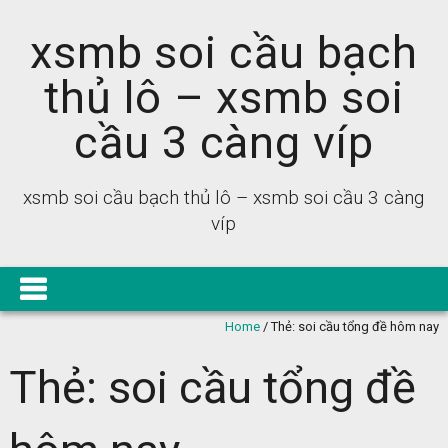
xsmb soi cầu bạch
thủ lô – xsmb soi
cầu 3 càng víp
xsmb soi cầu bạch thủ lô – xsmb soi cầu 3 càng
víp
Home
/
Thẻ:
soi cầu tổng đề hôm nay
Thẻ:
soi cầu tổng đề