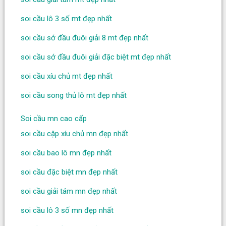
soi cầu lô 3 số mt đẹp nhất
soi cầu sớ đầu đuôi giải 8 mt đẹp nhất
soi cầu sớ đầu đuôi giải đặc biệt mt đẹp nhất
soi cầu xíu chủ mt đẹp nhất
soi cầu song thủ lô mt đẹp nhất
Soi cầu mn cao cấp
soi cầu cặp xíu chủ mn đẹp nhất
soi cầu bao lô mn đẹp nhất
soi cầu đặc biệt mn đẹp nhất
soi cầu giải tám mn đẹp nhất
soi cầu lô 3 số mn đẹp nhất