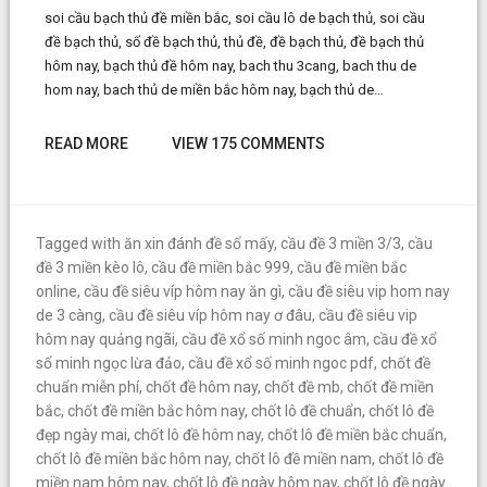
soi cầu bạch thủ đề miền bắc, soi cầu lô de bạch thủ, soi cầu
đề bạch thủ, số đề bạch thủ, thủ đề, đề bạch thủ, đề bạch thủ
hôm nay, bạch thủ đề hôm nay, bach thu 3cang, bach thu de
hom nay, bach thủ de miền bắc hôm nay, bạch thủ de…
READ MORE
VIEW 175 COMMENTS
Tagged with
ăn xin đánh đề số mấy
,
cầu đề 3 miền 3/3
,
cầu
đề 3 miền kèo lô
,
cầu đề miền bắc 999
,
cầu đề miền bắc
online
,
cầu đề siêu víp hôm nay ăn gì
,
cầu đề siêu vip hom nay
de 3 càng
,
cầu đề siêu víp hôm nay ơ đâu
,
cầu đề siêu vip
hôm nay quảng ngãi
,
cầu đề xổ số minh ngoc âm
,
cầu đề xổ
số minh ngọc lừa đảo
,
cầu đề xổ số minh ngoc pdf
,
chốt đề
chuẩn miễn phí
,
chốt đề hôm nay
,
chốt đề mb
,
chốt đề miền
bắc
,
chốt đề miền bắc hôm nay
,
chốt lô đề chuẩn
,
chốt lô đề
đẹp ngày mai
,
chốt lô đề hôm nay
,
chốt lô đề miền bắc chuẩn
,
chốt lô đề miền bắc hôm nay
,
chốt lô đề miền nam
,
chốt lô đề
miền nam hôm nay
,
chốt lô đề ngày hôm nay
,
chốt lô đề ngày