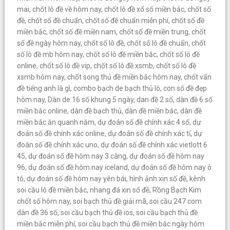
mai
,
chốt lô đề về hôm nay
,
chốt lô đề xổ số miền bắc
,
chốt số
đề
,
chốt số đề chuẩn
,
chốt số đề chuẩn miễn phí
,
chốt số đề
miền bắc
,
chốt số đề miền nam
,
chốt số đề miền trung
,
chốt
số đề ngày hôm nay
,
chốt số lô đề
,
chốt số lô đề chuẩn
,
chốt
số lô đề mb hôm nay
,
chốt số lô đề miền bắc
,
chốt số lô đề
online
,
chốt số lô đề vip
,
chốt số lô đề xsmb
,
chốt số lô đề
xsmb hôm nay
,
chốt song thủ đề miền bắc hôm nay
,
chốt vấn
đề tiếng anh là gì
,
combo bạch de bạch thủ lô
,
con số đề đẹp
hôm nay
,
Dàn de 16 số khung 5 ngày
,
dan đề 2 số
,
dàn đề 6 số
miền bắc online
,
dàn đề bạch thủ
,
dàn đề miền bắc
,
dàn đề
miền bắc ăn quanh năm
,
dự đoán số đề chính xác 4 số
,
dự
đoán số đề chính xác online
,
dự đoán số đề chính xác tỉ
,
dự
đoán số đề chính xác uno
,
dự đoán số đề chính xác vietlott 6
45
,
dự đoán số đề hôm nay 3 càng
,
dự đoán số đề hôm nay
96
,
dự đoán số đề hôm nay iceland
,
dự đoán số đề hôm nay ô
tô
,
dự đoán số đề hôm nay yên bái
,
hình ảnh xin số đề
,
kênh
soi cầu lô đề miền bắc
,
nhang đá xin số đề
,
Rồng Bạch Kim
chốt số hôm nay
,
soi bạch thủ đề giải mã
,
soi cầu 247 com
dàn đề 36 số
,
soi cầu bạch thủ đề ios
,
soi cầu bạch thủ đề
miền bắc miễn phí
,
soi cầu bạch thủ đề miền bắc ngày hôm