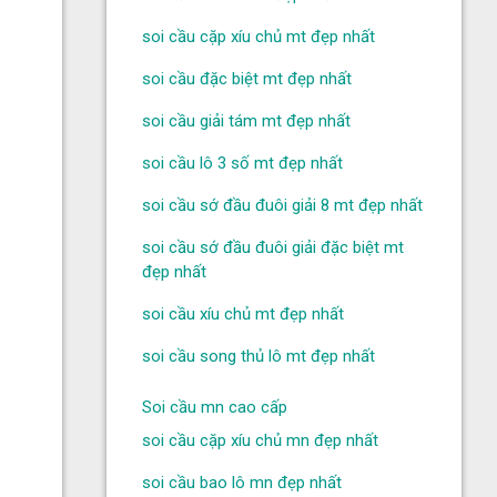
soi cầu cặp xíu chủ mt đẹp nhất
soi cầu đặc biệt mt đẹp nhất
soi cầu giải tám mt đẹp nhất
soi cầu lô 3 số mt đẹp nhất
soi cầu sớ đầu đuôi giải 8 mt đẹp nhất
soi cầu sớ đầu đuôi giải đặc biệt mt
đẹp nhất
soi cầu xíu chủ mt đẹp nhất
soi cầu song thủ lô mt đẹp nhất
Soi cầu mn cao cấp
soi cầu cặp xíu chủ mn đẹp nhất
soi cầu bao lô mn đẹp nhất