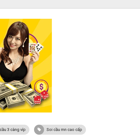
cầu 3 càng víp
Soi cầu mn cao cấp