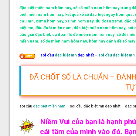
đặc biệt miền nam hôm nay, xổ số miền nam hôm nay trúng đặc 
biệt miền nam hôm nay, kết quả xổ số đặc biệt ngày hôm qua, 
cau mn, xsmn hom nay, xs mn hom nay, du doan xsmn, đặc biệ
biệt mn, đầu đuôi miền nam, đặc biệt miền nam hôm nay, soi c
cầu giải đặc biệt, dự đoán lô đề miền nam hôm nay, số đề mi
miền nam, số đề miền nam hôm nay, hôm nay đánh đề số mấ
soi cầu
đặc biệt mn
đẹp nhất –
soi cầu đặc biệt mn
ĐÃ CHỐT SỐ LÀ CHUẨN – ĐÁNH
TỰ
soi cầu
đặc biệt miền nam
– soi cầu đặc biệt mn đẹp nhất – đặc b
Niềm Vui của bạn là hạnh phú
cái tâm của mình vào đó. Bạ