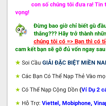
con số chúng tôi đưa ra! Tin
vọng!
Đừng bao giờ chỉ biết gù đầ
thắng??? Hãy trở thành nhữ
chúng tôi có => Bạn thì có t
cam kết bạn sẽ gỡ đủ vốn ngay sau
★
Soi Cầu
GIẢI ĐẶC BIỆT MIỀN N
★
Các Bạn Có Thể Nạp Thẻ Vào mọi 
★
Có Thể Nạp Cộng Dồn
(
Ví Dụ 2 c
★
Hỗ Trợ:
Viettel, Mobiphone, Vin