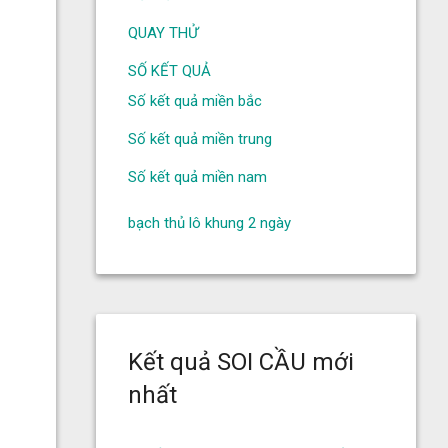
QUAY THỬ
SỐ KẾT QUẢ
Số kết quả miền bắc
Số kết quả miền trung
Số kết quả miền nam
bạch thủ lô khung 2 ngày
Kết quả SOI CẦU mới
nhất