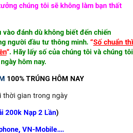
 tưởng chúng tôi sẽ không làm bạn thất
u vào đánh dù không biết đến chiến
ng người đầu tư thông minh.
“
Số chuẩn th
iền
“
. Hãy lấy số của chúng tôi và chúng tôi
 ngày hôm nay.
AM
100% TRÚNG HÔM NAY
thời gian trong ngày
ái 200k Nạp 2 Lần
)
aphone, VN-Mobile….