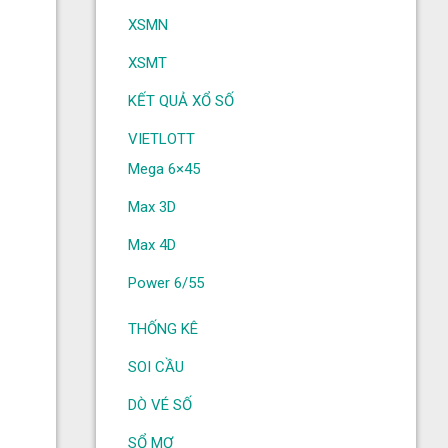
XSMN
XSMT
KẾT QUẢ XỔ SỐ
VIETLOTT
Mega 6×45
Max 3D
Max 4D
Power 6/55
THỐNG KÊ
SOI CẦU
DÒ VÉ SỐ
SỔ MƠ