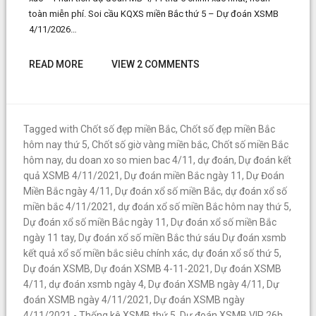
toàn miễn phí. Soi cầu KQXS miền Bắc thứ 5 – Dự đoán XSMB
4/11/2026…
READ MORE
VIEW 2 COMMENTS
Tagged with
Chốt số đẹp miền Bắc
,
Chốt số đẹp miền Bắc
hôm nay thứ 5
,
Chốt số giờ vàng miền bắc
,
Chốt số miền Bắc
hôm nay
,
du doan xo so mien bac 4/11
,
dự đoán
,
Dự đoán kết
quả XSMB 4/11/2021
,
Dự đoán miền Bắc ngày 11
,
Dự Đoán
Miền Bắc ngày 4/11
,
Dự đoán xổ số miền Bắc
,
dự đoán xổ số
miền bắc 4/11/2021
,
dự đoán xổ số miền Bắc hôm nay thứ 5
,
Dự đoán xổ số miền Bắc ngày 11
,
Dự đoán xổ số miền Bắc
ngày 11 tay
,
Dự đoán xổ số miền Bắc thứ sáu Dự đoán xsmb
kết quả xổ số miền bắc siêu chính xác
,
dự đoán xổ số thứ 5
,
Dự đoán XSMB
,
Dự đoán XSMB 4-11-2021
,
Dự đoán XSMB
4/11
,
dự đoán xsmb ngày 4
,
Dự đoán XSMB ngày 4/11
,
Dự
đoán XSMB ngày 4/11/2021
,
Dự đoán XSMB ngày
4/11/2021 - Thống kê XSMB thứ 5
,
Dự đoán XSMB VIP 26h
,