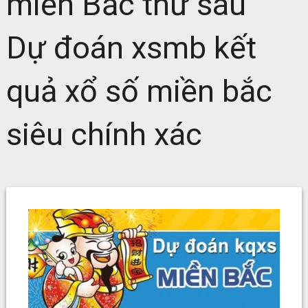
miền Bắc thứ sáu
Dự đoán xsmb kết
quả xổ số miền bắc
siêu chính xác