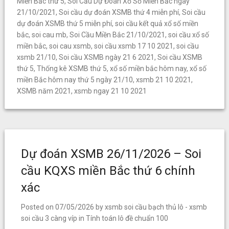
Miền Bắc thứ 5
,
Soi Cầu Dự Đoán Xổ Số Miền Bắc ngày
21/10/2021
,
Soi cầu dự đoán XSMB thứ 4 miễn phí
,
Soi cầu
dự đoán XSMB thứ 5 miễn phí
,
soi cầu kết quả xổ số miền
bắc
,
soi cau mb
,
Soi Cầu Miền Bắc 21/10/2021
,
soi cầu xổ số
miền bắc
,
soi cau xsmb
,
soi cầu xsmb 17 10 2021
,
soi cầu
xsmb 21/10
,
Soi cầu XSMB ngày 21 6 2021
,
Soi cầu XSMB
thứ 5
,
Thống kê XSMB thứ 5
,
xổ số miền bắc hôm nay
,
xổ số
miền Bắc hôm nay thứ 5 ngày 21/10
,
xsmb 21 10 2021
,
XSMB năm 2021
,
xsmb ngay 21 10 2021
Dự đoán XSMB 26/11/2026 – Soi
cầu KQXS miền Bắc thứ 6 chính
xác
Posted on
07/05/2026
by
xsmb soi cầu bạch thủ lô - xsmb
soi cầu 3 càng víp
in
Tính toán lô đề chuẩn 100