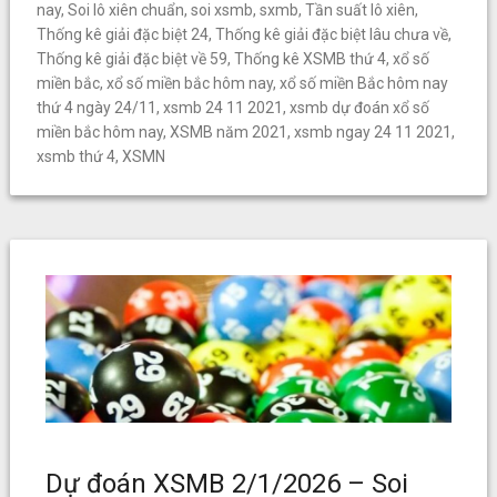
nay
,
Soi lô xiên chuẩn
,
soi xsmb
,
sxmb
,
Tần suất lô xiên
,
Thống kê giải đặc biệt 24
,
Thống kê giải đặc biệt lâu chưa về
,
Thống kê giải đặc biệt về 59
,
Thống kê XSMB thứ 4
,
xổ số
miền bắc
,
xổ số miền bắc hôm nay
,
xổ số miền Bắc hôm nay
thứ 4 ngày 24/11
,
xsmb 24 11 2021
,
xsmb dự đoán xổ số
miền bắc hôm nay
,
XSMB năm 2021
,
xsmb ngay 24 11 2021
,
xsmb thứ 4
,
XSMN
Dự đoán XSMB 2/1/2026 – Soi