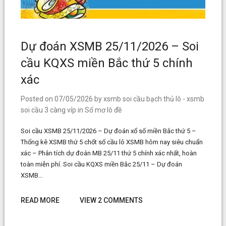
Dự đoán XSMB 25/11/2026 – Soi
cầu KQXS miền Bắc thứ 5 chính
xác
Posted on
07/05/2026
by
xsmb soi cầu bạch thủ lô - xsmb
soi cầu 3 càng víp
in
Sổ mơ lô đề
Soi cầu XSMB 25/11/2026 – Dự đoán xổ số miền Bắc thứ 5 –
Thống kê XSMB thứ 5 chốt số cầu lô XSMB hôm nay siêu chuẩn
xác – Phân tích dự đoán MB 25/11 thứ 5 chính xác nhất, hoàn
toàn miễn phí. Soi cầu KQXS miền Bắc 25/11 – Dự đoán
XSMB…
READ MORE
VIEW 2 COMMENTS