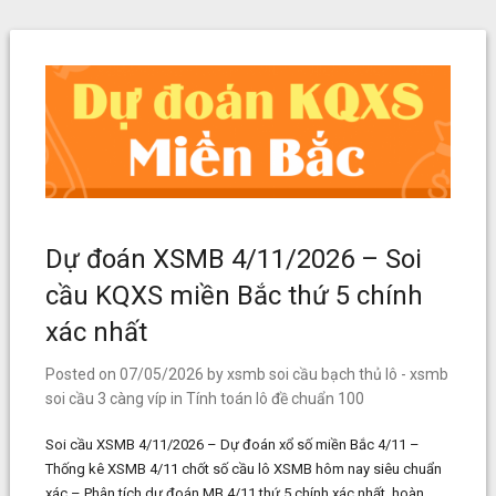
Dự đoán XSMB 4/11/2026 – Soi
cầu KQXS miền Bắc thứ 5 chính
xác nhất
Posted on
07/05/2026
by
xsmb soi cầu bạch thủ lô - xsmb
soi cầu 3 càng víp
in
Tính toán lô đề chuẩn 100
Soi cầu XSMB 4/11/2026 – Dự đoán xổ số miền Bắc 4/11 –
Thống kê XSMB 4/11 chốt số cầu lô XSMB hôm nay siêu chuẩn
xác – Phân tích dự đoán MB 4/11 thứ 5 chính xác nhất, hoàn