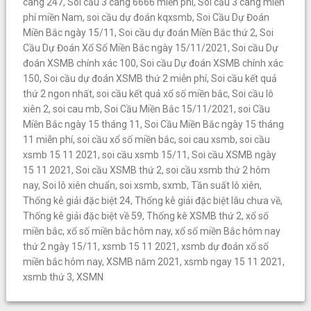
càng 247
,
Soi cầu 3 càng 6666 miễn phí
,
Soi cầu 3 càng miễn
phí miền Nam
,
soi cầu dự đoán kqxsmb
,
Soi Cầu Dự Đoán
Miền Bắc ngày 15/11
,
Soi cầu dự đoán Miền Bắc thứ 2
,
Soi
Cầu Dự Đoán Xổ Số Miền Bắc ngày 15/11/2021
,
Soi cầu Dự
đoán XSMB chính xác 100
,
Soi cầu Dự đoán XSMB chính xác
150
,
Soi cầu dự đoán XSMB thứ 2 miễn phí
,
Soi cầu kết quả
thứ 2 ngon nhất
,
soi cầu kết quả xổ số miền bắc
,
Soi cầu lô
xiên 2
,
soi cau mb
,
Soi Cầu Miền Bắc 15/11/2021
,
soi Cầu
Miền Bắc ngày 15 tháng 11
,
Soi Cầu Miền Bắc ngày 15 tháng
11 miễn phí
,
soi cầu xổ số miền bắc
,
soi cau xsmb
,
soi cầu
xsmb 15 11 2021
,
soi cầu xsmb 15/11
,
Soi cầu XSMB ngày
15 11 2021
,
Soi cầu XSMB thứ 2
,
soi cầu xsmb thứ 2 hôm
nay
,
Soi lô xiên chuẩn
,
soi xsmb
,
sxmb
,
Tần suất lô xiên
,
Thống kê giải đặc biệt 24
,
Thống kê giải đặc biệt lâu chưa về
,
Thống kê giải đặc biệt về 59
,
Thống kê XSMB thứ 2
,
xổ số
miền bắc
,
xổ số miền bắc hôm nay
,
xổ số miền Bắc hôm nay
thứ 2 ngày 15/11
,
xsmb 15 11 2021
,
xsmb dự đoán xổ số
miền bắc hôm nay
,
XSMB năm 2021
,
xsmb ngay 15 11 2021
,
xsmb thứ 3
,
XSMN