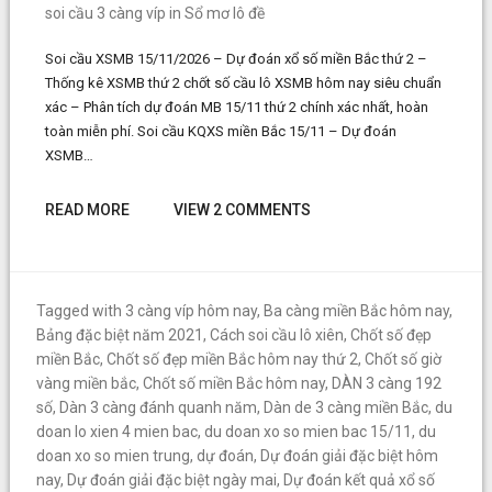
soi cầu 3 càng víp
in
Sổ mơ lô đề
Soi cầu XSMB 15/11/2026 – Dự đoán xổ số miền Bắc thứ 2 –
Thống kê XSMB thứ 2 chốt số cầu lô XSMB hôm nay siêu chuẩn
xác – Phân tích dự đoán MB 15/11 thứ 2 chính xác nhất, hoàn
toàn miễn phí. Soi cầu KQXS miền Bắc 15/11 – Dự đoán
XSMB…
READ MORE
VIEW 2 COMMENTS
Tagged with
3 càng víp hôm nay
,
Ba càng miền Bắc hôm nay
,
Bảng đặc biệt năm 2021
,
Cách soi cầu lô xiên
,
Chốt số đẹp
miền Bắc
,
Chốt số đẹp miền Bắc hôm nay thứ 2
,
Chốt số giờ
vàng miền bắc
,
Chốt số miền Bắc hôm nay
,
DÀN 3 càng 192
số
,
Dàn 3 càng đánh quanh năm
,
Dàn de 3 càng miền Bắc
,
du
doan lo xien 4 mien bac
,
du doan xo so mien bac 15/11
,
du
doan xo so mien trung
,
dự đoán
,
Dự đoán giải đặc biệt hôm
nay
,
Dự đoán giải đặc biệt ngày mai
,
Dự đoán kết quả xổ số