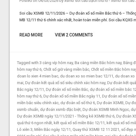
Posted on
04/03/2026
by
xsmb soi cầu bạch thủ lô - xsmb soi cầu 
Soi cầu XSMB 12/11/2026 – Dự đoán xổ số miền Bắc thứ 6 – Thống
MB 12/11 thứ 6 chính xác nhất, hoàn toàn miễn phí. Soi cầu KQX
READ MORE
VIEW 2 COMMENTS
Tagged with
3 càng víp hôm nay
,
Ba càng miền Bắc hôm nay
,
Bảng đ
hôm nay thứ 6
,
Chốt số giờ vàng miền bắc
,
Chốt số miền Bắc hôm na
doan lo xien 4 mien bac
,
du doan xo so mien bac 12/11
,
du doan xo 
mai
,
Dự đoán kết quả xổ số siêu chính xác hôm nay
,
Dự đoán kết qu
Bắc ngày 12/11
,
Dự đoán xổ số miền Bắc
,
dự đoán xổ số miền bắc 1
hôm nay thứ 6
,
Dự đoán xổ số miền Bắc ngày 11
,
Dự đoán xổ số miền
miền bắc siêu chính xác
,
dự đoán xổ số thứ 6
,
Dự đoán XSMB
,
Dự đo
xsmb chuẩn
,
dự đoán xsmb đặc biệt
,
Dự đoán XSMB Minh Ngọc
,
dự
Dự đoán XSMB ngày 12/11/2021 - Thống kê XSMB thứ 6
,
Dự đoán X
quả thứ 6 ngon nhất
,
kết quả xổ số miền Bắc 12/11
,
kết quả xổ số mi
Lô xiên 3
,
Miền Bắc ngày 12/11
,
Quay thử XSMB 12 11 2021
,
số đẹp 