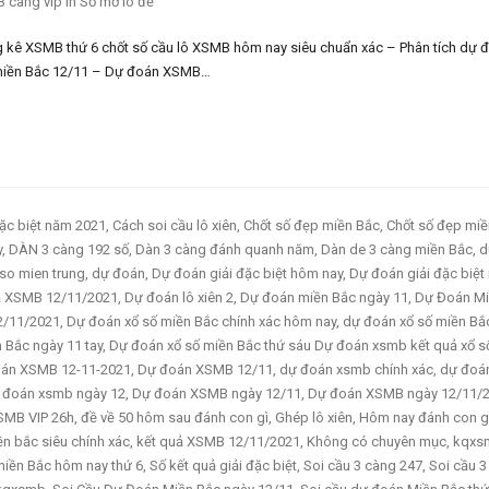
3 càng víp
in
Sổ mơ lô đề
 kê XSMB thứ 6 chốt số cầu lô XSMB hôm nay siêu chuẩn xác – Phân tích dự 
S miền Bắc 12/11 – Dự đoán XSMB…
ặc biệt năm 2021
,
Cách soi cầu lô xiên
,
Chốt số đẹp miền Bắc
,
Chốt số đẹp miề
y
,
DÀN 3 càng 192 số
,
Dàn 3 càng đánh quanh năm
,
Dàn de 3 càng miền Bắc
,
d
so mien trung
,
dự đoán
,
Dự đoán giải đặc biệt hôm nay
,
Dự đoán giải đặc biệt
ả XSMB 12/11/2021
,
Dự đoán lô xiên 2
,
Dự đoán miền Bắc ngày 11
,
Dự Đoán M
2/11/2021
,
Dự đoán xổ số miền Bắc chính xác hôm nay
,
dự đoán xổ số miền Bắ
 Bắc ngày 11 tay
,
Dự đoán xổ số miền Bắc thứ sáu Dự đoán xsmb kết quả xổ s
án XSMB 12-11-2021
,
Dự đoán XSMB 12/11
,
dự đoán xsmb chính xác
,
dự đoá
 đoán xsmb ngày 12
,
Dự đoán XSMB ngày 12/11
,
Dự đoán XSMB ngày 12/11/
SMB VIP 26h
,
đề về 50 hôm sau đánh con gì
,
Ghép lô xiên
,
Hôm nay đánh con g
ền bắc siêu chính xác
,
kết quả XSMB 12/11/2021
,
Không có chuyên mục
,
kqxs
miền Bắc hôm nay thứ 6
,
Số kết quả giải đặc biệt
,
Soi cầu 3 càng 247
,
Soi cầu 3