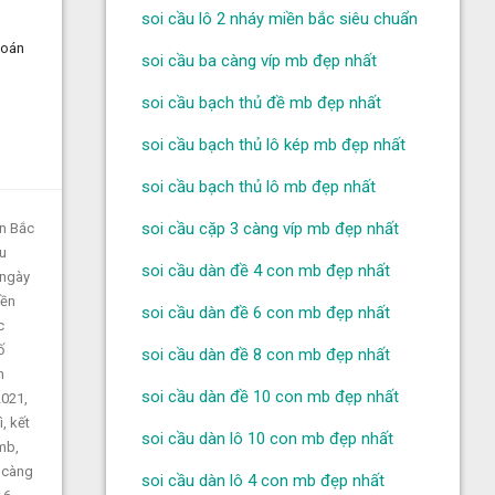
soi cầu lô 2 nháy miền bắc siêu chuẩn
đoán
soi cầu ba càng víp mb đẹp nhất
soi cầu bạch thủ đề mb đẹp nhất
soi cầu bạch thủ lô kép mb đẹp nhất
soi cầu bạch thủ lô mb đẹp nhất
soi cầu cặp 3 càng víp mb đẹp nhất
n Bắc
u
soi cầu dàn đề 4 con mb đẹp nhất
 ngày
iền
soi cầu dàn đề 6 con mb đẹp nhất
c
ố
soi cầu dàn đề 8 con mb đẹp nhất
n
soi cầu dàn đề 10 con mb đẹp nhất
2021
,
ì
,
kết
soi cầu dàn lô 10 con mb đẹp nhất
mb
,
 càng
soi cầu dàn lô 4 con mb đẹp nhất