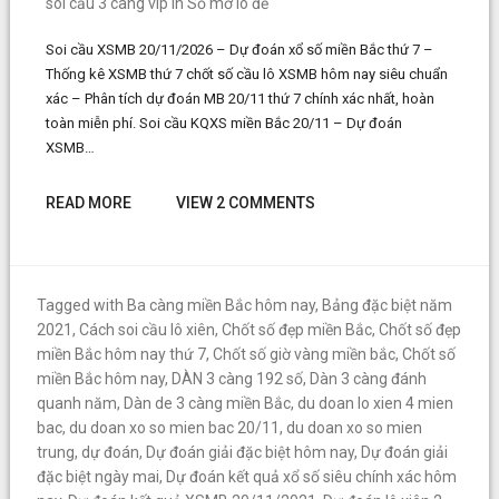
soi cầu 3 càng víp
in
Sổ mơ lô đề
Soi cầu XSMB 20/11/2026 – Dự đoán xổ số miền Bắc thứ 7 –
Thống kê XSMB thứ 7 chốt số cầu lô XSMB hôm nay siêu chuẩn
xác – Phân tích dự đoán MB 20/11 thứ 7 chính xác nhất, hoàn
toàn miễn phí. Soi cầu KQXS miền Bắc 20/11 – Dự đoán
XSMB…
READ MORE
VIEW 2 COMMENTS
Tagged with
Ba càng miền Bắc hôm nay
,
Bảng đặc biệt năm
2021
,
Cách soi cầu lô xiên
,
Chốt số đẹp miền Bắc
,
Chốt số đẹp
miền Bắc hôm nay thứ 7
,
Chốt số giờ vàng miền bắc
,
Chốt số
miền Bắc hôm nay
,
DÀN 3 càng 192 số
,
Dàn 3 càng đánh
quanh năm
,
Dàn de 3 càng miền Bắc
,
du doan lo xien 4 mien
bac
,
du doan xo so mien bac 20/11
,
du doan xo so mien
trung
,
dự đoán
,
Dự đoán giải đặc biệt hôm nay
,
Dự đoán giải
đặc biệt ngày mai
,
Dự đoán kết quả xổ số siêu chính xác hôm