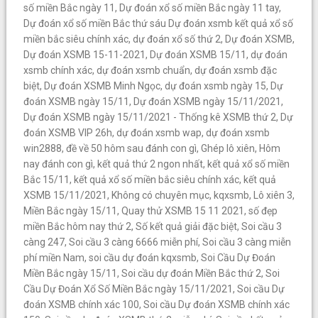
số miền Bắc ngày 11
,
Dự đoán xổ số miền Bắc ngày 11 tay
,
Dự đoán xổ số miền Bắc thứ sáu Dự đoán xsmb kết quả xổ số
miền bắc siêu chính xác
,
dự đoán xổ số thứ 2
,
Dự đoán XSMB
,
Dự đoán XSMB 15-11-2021
,
Dự đoán XSMB 15/11
,
dự đoán
xsmb chính xác
,
dự đoán xsmb chuẩn
,
dự đoán xsmb đặc
biệt
,
Dự đoán XSMB Minh Ngọc
,
dự đoán xsmb ngày 15
,
Dự
đoán XSMB ngày 15/11
,
Dự đoán XSMB ngày 15/11/2021
,
Dự đoán XSMB ngày 15/11/2021 - Thống kê XSMB thứ 2
,
Dự
đoán XSMB VIP 26h
,
dự đoán xsmb wap
,
dự đoán xsmb
win2888
,
đề về 50 hôm sau đánh con gì
,
Ghép lô xiên
,
Hôm
nay đánh con gì
,
kết quả thứ 2 ngon nhất
,
kết quả xổ số miền
Bắc 15/11
,
kết quả xổ số miền bắc siêu chính xác
,
kết quả
XSMB 15/11/2021
,
Không có chuyên mục
,
kqxsmb
,
Lô xiên 3
,
Miền Bắc ngày 15/11
,
Quay thử XSMB 15 11 2021
,
số đẹp
miền Bắc hôm nay thứ 2
,
Số kết quả giải đặc biệt
,
Soi cầu 3
càng 247
,
Soi cầu 3 càng 6666 miễn phí
,
Soi cầu 3 càng miễn
phí miền Nam
,
soi cầu dự đoán kqxsmb
,
Soi Cầu Dự Đoán
Miền Bắc ngày 15/11
,
Soi cầu dự đoán Miền Bắc thứ 2
,
Soi
Cầu Dự Đoán Xổ Số Miền Bắc ngày 15/11/2021
,
Soi cầu Dự
đoán XSMB chính xác 100
,
Soi cầu Dự đoán XSMB chính xác