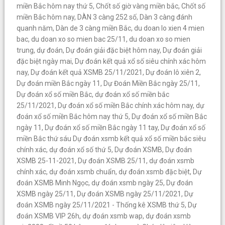
miền Bắc hôm nay thứ 5
,
Chốt số giờ vàng miền bắc
,
Chốt số
miền Bắc hôm nay
,
DÀN 3 càng 252 số
,
Dàn 3 càng đánh
quanh năm
,
Dàn de 3 càng miền Bắc
,
du doan lo xien 4 mien
bac
,
du doan xo so mien bac 25/11
,
du doan xo so mien
trung
,
dự đoán
,
Dự đoán giải đặc biệt hôm nay
,
Dự đoán giải
đặc biệt ngày mai
,
Dự đoán kết quả xổ số siêu chính xác hôm
nay
,
Dự đoán kết quả XSMB 25/11/2021
,
Dự đoán lô xiên 2
,
Dự đoán miền Bắc ngày 11
,
Dự Đoán Miền Bắc ngày 25/11
,
Dự đoán xổ số miền Bắc
,
dự đoán xổ số miền bắc
25/11/2021
,
Dự đoán xổ số miền Bắc chính xác hôm nay
,
dự
đoán xổ số miền Bắc hôm nay thứ 5
,
Dự đoán xổ số miền Bắc
ngày 11
,
Dự đoán xổ số miền Bắc ngày 11 tay
,
Dự đoán xổ số
miền Bắc thứ sáu Dự đoán xsmb kết quả xổ số miền bắc siêu
chính xác
,
dự đoán xổ số thứ 5
,
Dự đoán XSMB
,
Dự đoán
XSMB 25-11-2021
,
Dự đoán XSMB 25/11
,
dự đoán xsmb
chính xác
,
dự đoán xsmb chuẩn
,
dự đoán xsmb đặc biệt
,
Dự
đoán XSMB Minh Ngọc
,
dự đoán xsmb ngày 25
,
Dự đoán
XSMB ngày 25/11
,
Dự đoán XSMB ngày 25/11/2021
,
Dự
đoán XSMB ngày 25/11/2021 - Thống kê XSMB thứ 5
,
Dự
đoán XSMB VIP 26h
,
dự đoán xsmb wap
,
dự đoán xsmb