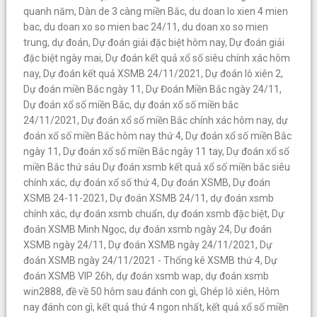
quanh năm
,
Dàn de 3 càng miền Bắc
,
du doan lo xien 4 mien
bac
,
du doan xo so mien bac 24/11
,
du doan xo so mien
trung
,
dự đoán
,
Dự đoán giải đặc biệt hôm nay
,
Dự đoán giải
đặc biệt ngày mai
,
Dự đoán kết quả xổ số siêu chính xác hôm
nay
,
Dự đoán kết quả XSMB 24/11/2021
,
Dự đoán lô xiên 2
,
Dự đoán miền Bắc ngày 11
,
Dự Đoán Miền Bắc ngày 24/11
,
Dự đoán xổ số miền Bắc
,
dự đoán xổ số miền bắc
24/11/2021
,
Dự đoán xổ số miền Bắc chính xác hôm nay
,
dự
đoán xổ số miền Bắc hôm nay thứ 4
,
Dự đoán xổ số miền Bắc
ngày 11
,
Dự đoán xổ số miền Bắc ngày 11 tay
,
Dự đoán xổ số
miền Bắc thứ sáu Dự đoán xsmb kết quả xổ số miền bắc siêu
chính xác
,
dự đoán xổ số thứ 4
,
Dự đoán XSMB
,
Dự đoán
XSMB 24-11-2021
,
Dự đoán XSMB 24/11
,
dự đoán xsmb
chính xác
,
dự đoán xsmb chuẩn
,
dự đoán xsmb đặc biệt
,
Dự
đoán XSMB Minh Ngọc
,
dự đoán xsmb ngày 24
,
Dự đoán
XSMB ngày 24/11
,
Dự đoán XSMB ngày 24/11/2021
,
Dự
đoán XSMB ngày 24/11/2021 - Thống kê XSMB thứ 4
,
Dự
đoán XSMB VIP 26h
,
dự đoán xsmb wap
,
dự đoán xsmb
win2888
,
đề về 50 hôm sau đánh con gì
,
Ghép lô xiên
,
Hôm
nay đánh con gì
,
kết quả thứ 4 ngon nhất
,
kết quả xổ số miền