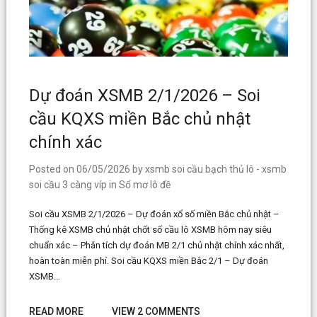
Dự đoán XSMB 2/1/2026 – Soi
cầu KQXS miền Bắc chủ nhật
chính xác
Posted on
06/05/2026
by
xsmb soi cầu bạch thủ lô - xsmb
soi cầu 3 càng víp
in
Sổ mơ lô đề
Soi cầu XSMB 2/1/2026 – Dự đoán xổ số miền Bắc chủ nhật –
Thống kê XSMB chủ nhật chốt số cầu lô XSMB hôm nay siêu
chuẩn xác – Phân tích dự đoán MB 2/1 chủ nhật chính xác nhất,
hoàn toàn miễn phí. Soi cầu KQXS miền Bắc 2/1 – Dự đoán
XSMB…
READ MORE
VIEW 2 COMMENTS