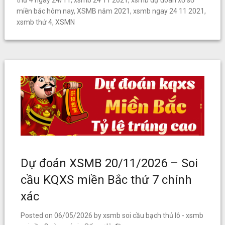
thứ 4 ngày 24/11
,
xsmb 24 11 2021
,
xsmb dự đoán xổ số
miền bắc hôm nay
,
XSMB năm 2021
,
xsmb ngay 24 11 2021
,
xsmb thứ 4
,
XSMN
Dự đoán XSMB 20/11/2026 – Soi
cầu KQXS miền Bắc thứ 7 chính
xác
Posted on
06/05/2026
by
xsmb soi cầu bạch thủ lô - xsmb