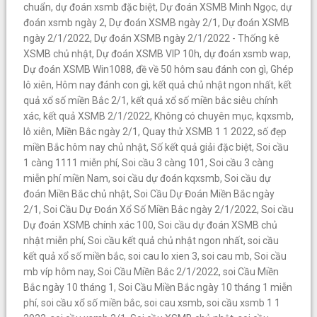
chuẩn
,
dự đoán xsmb đặc biệt
,
Dự đoán XSMB Minh Ngọc
,
dự
đoán xsmb ngày 2
,
Dự đoán XSMB ngày 2/1
,
Dự đoán XSMB
ngày 2/1/2022
,
Dự đoán XSMB ngày 2/1/2022 - Thống kê
XSMB chủ nhật
,
Dự đoán XSMB VIP 10h
,
dự đoán xsmb wap
,
Dự đoán XSMB Win1088
,
đề về 50 hôm sau đánh con gì
,
Ghép
lô xiên
,
Hôm nay đánh con gì
,
kết quả chủ nhật ngon nhất
,
kết
quả xổ số miền Bắc 2/1
,
kết quả xổ số miền bắc siêu chính
xác
,
kết quả XSMB 2/1/2022
,
Không có chuyên mục
,
kqxsmb
,
lô xiên
,
Miền Bắc ngày 2/1
,
Quay thử XSMB 1 1 2022
,
số đẹp
miền Bắc hôm nay chủ nhật
,
Số kết quả giải đặc biệt
,
Soi cầu
1 càng 1111 miễn phí
,
Soi cầu 3 càng 101
,
Soi cầu 3 càng
miễn phí miền Nam
,
soi cầu dự đoán kqxsmb
,
Soi cầu dự
đoán Miền Bắc chủ nhật
,
Soi Cầu Dự Đoán Miền Bắc ngày
2/1
,
Soi Cầu Dự Đoán Xổ Số Miền Bắc ngày 2/1/2022
,
Soi cầu
Dự đoán XSMB chính xác 100
,
Soi cầu dự đoán XSMB chủ
nhật miễn phí
,
Soi cầu kết quả chủ nhật ngon nhất
,
soi cầu
kết quả xổ số miền bắc
,
soi cau lo xien 3
,
soi cau mb
,
Soi cầu
mb víp hôm nay
,
Soi Cầu Miền Bắc 2/1/2022
,
soi Cầu Miền
Bắc ngày 10 tháng 1
,
Soi Cầu Miền Bắc ngày 10 tháng 1 miễn
phí
,
soi cầu xổ số miền bắc
,
soi cau xsmb
,
soi cầu xsmb 1 1