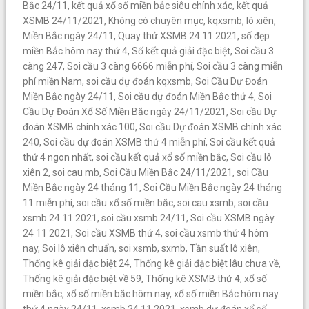
Bắc 24/11
,
kết quả xổ số miền bắc siêu chính xác
,
kết quả
XSMB 24/11/2021
,
Không có chuyên mục
,
kqxsmb
,
lô xiên
,
Miền Bắc ngày 24/11
,
Quay thử XSMB 24 11 2021
,
số đẹp
miền Bắc hôm nay thứ 4
,
Số kết quả giải đặc biệt
,
Soi cầu 3
càng 247
,
Soi cầu 3 càng 6666 miễn phí
,
Soi cầu 3 càng miễn
phí miền Nam
,
soi cầu dự đoán kqxsmb
,
Soi Cầu Dự Đoán
Miền Bắc ngày 24/11
,
Soi cầu dự đoán Miền Bắc thứ 4
,
Soi
Cầu Dự Đoán Xổ Số Miền Bắc ngày 24/11/2021
,
Soi cầu Dự
đoán XSMB chính xác 100
,
Soi cầu Dự đoán XSMB chính xác
240
,
Soi cầu dự đoán XSMB thứ 4 miễn phí
,
Soi cầu kết quả
thứ 4 ngon nhất
,
soi cầu kết quả xổ số miền bắc
,
Soi cầu lô
xiên 2
,
soi cau mb
,
Soi Cầu Miền Bắc 24/11/2021
,
soi Cầu
Miền Bắc ngày 24 tháng 11
,
Soi Cầu Miền Bắc ngày 24 tháng
11 miễn phí
,
soi cầu xổ số miền bắc
,
soi cau xsmb
,
soi cầu
xsmb 24 11 2021
,
soi cầu xsmb 24/11
,
Soi cầu XSMB ngày
24 11 2021
,
Soi cầu XSMB thứ 4
,
soi cầu xsmb thứ 4 hôm
nay
,
Soi lô xiên chuẩn
,
soi xsmb
,
sxmb
,
Tần suất lô xiên
,
Thống kê giải đặc biệt 24
,
Thống kê giải đặc biệt lâu chưa về
,
Thống kê giải đặc biệt về 59
,
Thống kê XSMB thứ 4
,
xổ số
miền bắc
,
xổ số miền bắc hôm nay
,
xổ số miền Bắc hôm nay