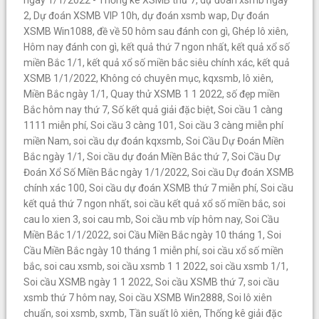
2
,
Dự đoán XSMB VIP 10h
,
dự đoán xsmb wap
,
Dự đoán
XSMB Win1088
,
đề về 50 hôm sau đánh con gì
,
Ghép lô xiên
,
Hôm nay đánh con gì
,
kết quả thứ 7 ngon nhất
,
kết quả xổ số
miền Bắc 1/1
,
kết quả xổ số miền bắc siêu chính xác
,
kết quả
XSMB 1/1/2022
,
Không có chuyên mục
,
kqxsmb
,
lô xiên
,
Miền Bắc ngày 1/1
,
Quay thử XSMB 1 1 2022
,
số đẹp miền
Bắc hôm nay thứ 7
,
Số kết quả giải đặc biệt
,
Soi cầu 1 càng
1111 miễn phí
,
Soi cầu 3 càng 101
,
Soi cầu 3 càng miễn phí
miền Nam
,
soi cầu dự đoán kqxsmb
,
Soi Cầu Dự Đoán Miền
Bắc ngày 1/1
,
Soi cầu dự đoán Miền Bắc thứ 7
,
Soi Cầu Dự
Đoán Xổ Số Miền Bắc ngày 1/1/2022
,
Soi cầu Dự đoán XSMB
chính xác 100
,
Soi cầu dự đoán XSMB thứ 7 miễn phí
,
Soi cầu
kết quả thứ 7 ngon nhất
,
soi cầu kết quả xổ số miền bắc
,
soi
cau lo xien 3
,
soi cau mb
,
Soi cầu mb víp hôm nay
,
Soi Cầu
Miền Bắc 1/1/2022
,
soi Cầu Miền Bắc ngày 10 tháng 1
,
Soi
Cầu Miền Bắc ngày 10 tháng 1 miễn phí
,
soi cầu xổ số miền
bắc
,
soi cau xsmb
,
soi cầu xsmb 1 1 2022
,
soi cầu xsmb 1/1
,
Soi cầu XSMB ngày 1 1 2022
,
Soi cầu XSMB thứ 7
,
soi cầu
xsmb thứ 7 hôm nay
,
Soi cầu XSMB Win2888
,
Soi lô xiên
chuẩn
,
soi xsmb
,
sxmb
,
Tần suất lô xiên
,
Thống kê giải đặc