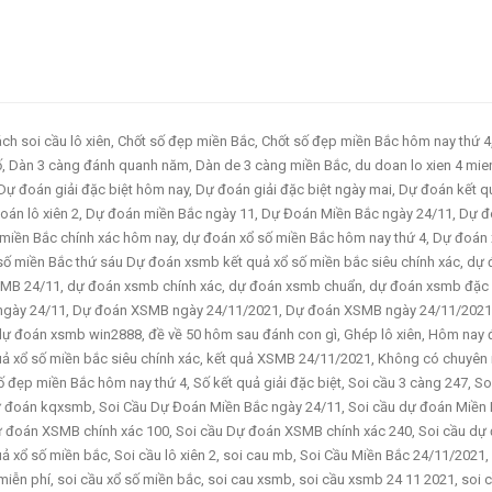
ch soi cầu lô xiên
,
Chốt số đẹp miền Bắc
,
Chốt số đẹp miền Bắc hôm nay thứ 4
ố
,
Dàn 3 càng đánh quanh năm
,
Dàn de 3 càng miền Bắc
,
du doan lo xien 4 mie
Dự đoán giải đặc biệt hôm nay
,
Dự đoán giải đặc biệt ngày mai
,
Dự đoán kết q
oán lô xiên 2
,
Dự đoán miền Bắc ngày 11
,
Dự Đoán Miền Bắc ngày 24/11
,
Dự đ
miền Bắc chính xác hôm nay
,
dự đoán xổ số miền Bắc hôm nay thứ 4
,
Dự đoán 
ố miền Bắc thứ sáu Dự đoán xsmb kết quả xổ số miền bắc siêu chính xác
,
dự 
MB 24/11
,
dự đoán xsmb chính xác
,
dự đoán xsmb chuẩn
,
dự đoán xsmb đặc 
gày 24/11
,
Dự đoán XSMB ngày 24/11/2021
,
Dự đoán XSMB ngày 24/11/2021
dự đoán xsmb win2888
,
đề về 50 hôm sau đánh con gì
,
Ghép lô xiên
,
Hôm nay 
uả xổ số miền bắc siêu chính xác
,
kết quả XSMB 24/11/2021
,
Không có chuyên
ố đẹp miền Bắc hôm nay thứ 4
,
Số kết quả giải đặc biệt
,
Soi cầu 3 càng 247
,
So
ự đoán kqxsmb
,
Soi Cầu Dự Đoán Miền Bắc ngày 24/11
,
Soi cầu dự đoán Miền
ự đoán XSMB chính xác 100
,
Soi cầu Dự đoán XSMB chính xác 240
,
Soi cầu dự
uả xổ số miền bắc
,
Soi cầu lô xiên 2
,
soi cau mb
,
Soi Cầu Miền Bắc 24/11/2021
,
miễn phí
,
soi cầu xổ số miền bắc
,
soi cau xsmb
,
soi cầu xsmb 24 11 2021
,
soi 