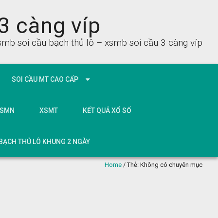
3 càng víp
smb soi cầu bạch thủ lô – xsmb soi cầu 3 càng víp
SOI CẦU MT CAO CẤP
SMN
XSMT
KẾT QUẢ XỔ SỐ
BẠCH THỦ LÔ KHUNG 2 NGÀY
Home
/
Thẻ:
Không có chuyên mục