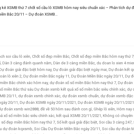
 kê XSMB thứ 7 chốt số cầu lô XSMB hôm nay siêu chuẩn xác – Phân tích dự 
S miền Bắc 20/11 – Dự đoán XSMB…
ch soi cầu lô xiên
,
Chốt số đẹp miền Bắc
,
Chốt số đẹp miền Bắc hôm nay thứ 7
ố
,
Dàn 3 càng đánh quanh năm
,
Dàn de 3 càng miền Bắc
,
du doan lo xien 4 mie
Dự đoán giải đặc biệt hôm nay
,
Dự đoán giải đặc biệt ngày mai
,
Dự đoán kết q
oán lô xiên 2
,
Dự đoán miền Bắc ngày 11
,
Dự Đoán Miền Bắc ngày 20/11
,
Dự đ
miền Bắc chính xác hôm nay
,
dự đoán xổ số miền Bắc hôm nay thứ 7
,
Dự đoán 
ố miền Bắc thứ sáu Dự đoán xsmb kết quả xổ số miền bắc siêu chính xác
,
dự 
MB 20/11
,
dự đoán xsmb chính xác
,
dự đoán xsmb chuẩn
,
dự đoán xsmb đặc 
gày 20/11
,
Dự đoán XSMB ngày 20/11/2021
,
Dự đoán XSMB ngày 20/11/2021
dự đoán xsmb win2888
,
đề về 50 hôm sau đánh con gì
,
Ghép lô xiên
,
Hôm nay 
uả xổ số miền bắc siêu chính xác
,
kết quả XSMB 20/11/2021
,
Không có chuyên
,
số đẹp miền Bắc hôm nay thứ 7
,
Số kết quả giải đặc biệt
,
Soi cầu 3 càng 247
,
ầu dự đoán kqxsmb
,
Soi Cầu Dự Đoán Miền Bắc ngày 20/11
,
Soi cầu dự đoán 