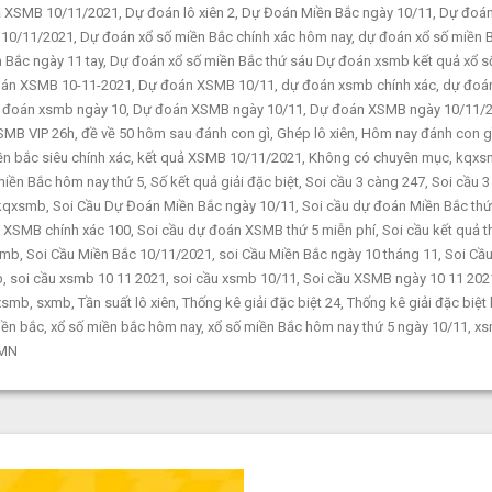
ả XSMB 10/11/2021
,
Dự đoán lô xiên 2
,
Dự Đoán Miền Bắc ngày 10/11
,
Dự đoá
 10/11/2021
,
Dự đoán xổ số miền Bắc chính xác hôm nay
,
dự đoán xổ số miền 
 Bắc ngày 11 tay
,
Dự đoán xổ số miền Bắc thứ sáu Dự đoán xsmb kết quả xổ s
án XSMB 10-11-2021
,
Dự đoán XSMB 10/11
,
dự đoán xsmb chính xác
,
dự đoá
 đoán xsmb ngày 10
,
Dự đoán XSMB ngày 10/11
,
Dự đoán XSMB ngày 10/11/
SMB VIP 26h
,
đề về 50 hôm sau đánh con gì
,
Ghép lô xiên
,
Hôm nay đánh con g
ền bắc siêu chính xác
,
kết quả XSMB 10/11/2021
,
Không có chuyên mục
,
kqxs
miền Bắc hôm nay thứ 5
,
Số kết quả giải đặc biệt
,
Soi cầu 3 càng 247
,
Soi cầu 3
 kqxsmb
,
Soi Cầu Dự Đoán Miền Bắc ngày 10/11
,
Soi cầu dự đoán Miền Bắc thứ
 XSMB chính xác 100
,
Soi cầu dự đoán XSMB thứ 5 miễn phí
,
Soi cầu kết quả t
 mb
,
Soi Cầu Miền Bắc 10/11/2021
,
soi Cầu Miền Bắc ngày 10 tháng 11
,
Soi Cầ
b
,
soi cầu xsmb 10 11 2021
,
soi cầu xsmb 10/11
,
Soi cầu XSMB ngày 10 11 202
 xsmb
,
sxmb
,
Tần suất lô xiên
,
Thống kê giải đặc biệt 24
,
Thống kê giải đặc biệt 
iền bắc
,
xổ số miền bắc hôm nay
,
xổ số miền Bắc hôm nay thứ 5 ngày 10/11
,
xs
MN