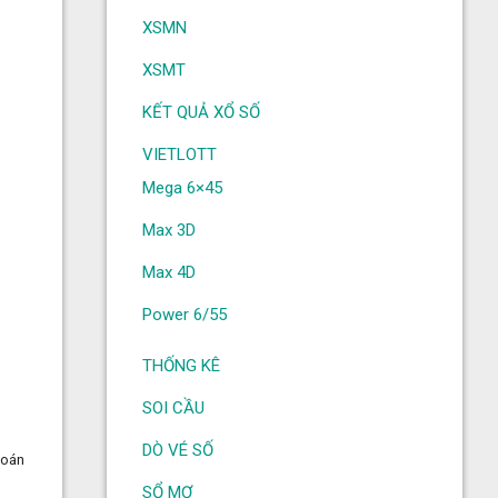
XSMN
XSMT
KẾT QUẢ XỔ SỐ
VIETLOTT
Mega 6×45
Max 3D
Max 4D
Power 6/55
THỐNG KÊ
SOI CẦU
DÒ VÉ SỐ
đoán
SỔ MƠ