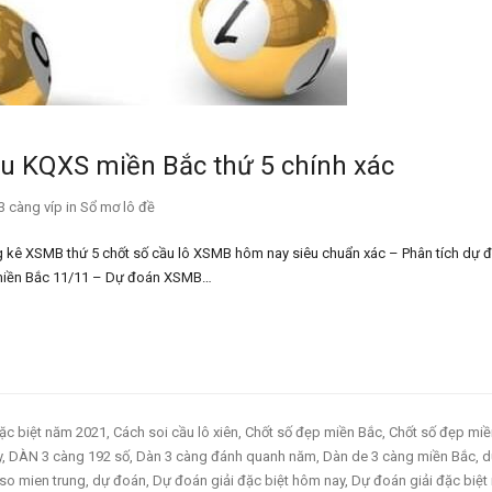
u KQXS miền Bắc thứ 5 chính xác
3 càng víp
in
Sổ mơ lô đề
 kê XSMB thứ 5 chốt số cầu lô XSMB hôm nay siêu chuẩn xác – Phân tích dự 
S miền Bắc 11/11 – Dự đoán XSMB…
ặc biệt năm 2021
,
Cách soi cầu lô xiên
,
Chốt số đẹp miền Bắc
,
Chốt số đẹp miề
y
,
DÀN 3 càng 192 số
,
Dàn 3 càng đánh quanh năm
,
Dàn de 3 càng miền Bắc
,
d
so mien trung
,
dự đoán
,
Dự đoán giải đặc biệt hôm nay
,
Dự đoán giải đặc biệt