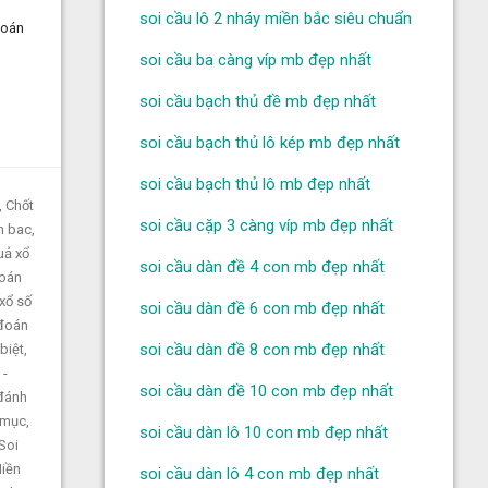
soi cầu lô 2 nháy miền bắc siêu chuẩn
đoán
soi cầu ba càng víp mb đẹp nhất
soi cầu bạch thủ đề mb đẹp nhất
soi cầu bạch thủ lô kép mb đẹp nhất
soi cầu bạch thủ lô mb đẹp nhất
,
Chốt
soi cầu cặp 3 càng víp mb đẹp nhất
n bac
,
uả xổ
soi cầu dàn đề 4 con mb đẹp nhất
oán
xổ số
soi cầu dàn đề 6 con mb đẹp nhất
đoán
soi cầu dàn đề 8 con mb đẹp nhất
biệt
,
 -
soi cầu dàn đề 10 con mb đẹp nhất
đánh
 mục
,
soi cầu dàn lô 10 con mb đẹp nhất
Soi
Miền
soi cầu dàn lô 4 con mb đẹp nhất