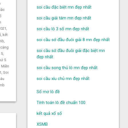
n
soi cầu đặc biệt mn đẹp nhất
Bắc
ố
soi cầu giải tám mn đẹp nhất
n
soi cầu lô 3 số mn đẹp nhất
2021
,
ì
,
kết
soi cầu sớ đầu đuôi giải 8 mn đẹp nhất
mb
,
 càng
soi cầu sớ đầu đuôi giải đặc biệt mn
 5
,
đẹp nhất
hứ 5
u Miền
soi cầu song thủ lô mn đẹp nhất
1
,
Soi
soi cầu xíu chủ mn đẹp nhất
lâu
mb
Sổ mơ lô đề
Tính toán lô đề chuẩn 100
kết quả xổ số
XSMB