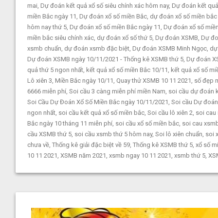
mai
,
Dự đoán kết quả xổ số siêu chính xác hôm nay
,
Dự đoán kết qu
miền Bắc ngày 11
,
Dự đoán xổ số miền Bắc
,
dự đoán xổ số miền bắc
hôm nay thứ 5
,
Dự đoán xổ số miền Bắc ngày 11
,
Dự đoán xổ số miền
miền bắc siêu chính xác
,
dự đoán xổ số thứ 5
,
Dự đoán XSMB
,
Dự đo
xsmb chuẩn
,
dự đoán xsmb đặc biệt
,
Dự đoán XSMB Minh Ngọc
,
dự
Dự đoán XSMB ngày 10/11/2021 - Thống kê XSMB thứ 5
,
Dự đoán X
quả thứ 5 ngon nhất
,
kết quả xổ số miền Bắc 10/11
,
kết quả xổ số mi
Lô xiên 3
,
Miền Bắc ngày 10/11
,
Quay thử XSMB 10 11 2021
,
số đẹp 
6666 miễn phí
,
Soi cầu 3 càng miễn phí miền Nam
,
soi cầu dự đoán
Soi Cầu Dự Đoán Xổ Số Miền Bắc ngày 10/11/2021
,
Soi cầu Dự đoán
ngon nhất
,
soi cầu kết quả xổ số miền bắc
,
Soi cầu lô xiên 2
,
soi cau
Bắc ngày 10 tháng 11 miễn phí
,
soi cầu xổ số miền bắc
,
soi cau xsm
cầu XSMB thứ 5
,
soi cầu xsmb thứ 5 hôm nay
,
Soi lô xiên chuẩn
,
soi
chưa về
,
Thống kê giải đặc biệt về 59
,
Thống kê XSMB thứ 5
,
xổ số m
10 11 2021
,
XSMB năm 2021
,
xsmb ngay 10 11 2021
,
xsmb thứ 5
,
XS