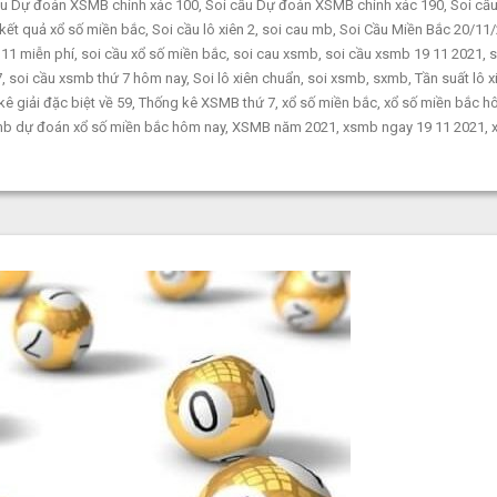
ầu Dự đoán XSMB chính xác 100
,
Soi cầu Dự đoán XSMB chính xác 190
,
Soi cầ
 kết quả xổ số miền bắc
,
Soi cầu lô xiên 2
,
soi cau mb
,
Soi Cầu Miền Bắc 20/11
 11 miễn phí
,
soi cầu xổ số miền bắc
,
soi cau xsmb
,
soi cầu xsmb 19 11 2021
,
s
7
,
soi cầu xsmb thứ 7 hôm nay
,
Soi lô xiên chuẩn
,
soi xsmb
,
sxmb
,
Tần suất lô x
ê giải đặc biệt về 59
,
Thống kê XSMB thứ 7
,
xổ số miền bắc
,
xổ số miền bắc 
b dự đoán xổ số miền bắc hôm nay
,
XSMB năm 2021
,
xsmb ngay 19 11 2021
,