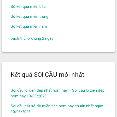
Số kết quả miền bắc
Số kết quả miền trung
Số kết quả miền nam
bạch thủ lô khung 2 ngày
Kết quả SOI CẦU mới nhất
Soi cầu lô xiên đẹp nhất hôm nay – Soi cầu lô xiên đẹp
hôm nay 10/08/2026
Soi cầu bắt số đề miền bắc hôm nay chuẩn nhất ngày
10/08/2026