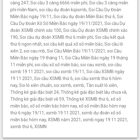
càng 247
,
Soi cầu 3 càng 6666 miễn phí
,
Soi cầu 3 càng miễn
phí miền Nam
,
soi cầu dự đoán kqxsmb
,
Soi Cầu Dự Đoán
Miền Bắc ngày 19/11
,
Soi cầu dự đoán Miền Bắc thứ 6
,
Soi
Cầu Dự Đoán Xổ Số Miền Bắc ngày 19/11/2021
,
Soi cầu Dự
đoán XSMB chính xác 100
,
Soi cầu Dự đoán XSMB chính xác
190
,
Soi cầu dự đoán XSMB thứ 6 miễn phí
,
Soi cầu kết quả
thứ 6 ngon nhất
,
soi cầu kết quả xổ số miền bắc
,
Soi cầu lô
xiên 2
,
soi cau mb
,
Soi Cầu Miền Bắc 19/11/2021
,
soi Cầu
Miền Bắc ngày 19 tháng 11
,
Soi Cầu Miền Bắc ngày 19 tháng
11 miễn phí
,
soi cầu xổ số miền bắc
,
soi cau xsmb
,
soi cầu
xsmb 19 11 2021
,
soi cầu xsmb 19/11
,
Soi cầu XSMB ngày
19 11 2021
,
Soi cầu XSMB thứ 6
,
soi cầu xsmb thứ 6 hôm
nay
,
Soi lô xiên chuẩn
,
soi xsmb
,
sxmb
,
Tần suất lô xiên
,
Thống kê giải đặc biệt 24
,
Thống kê giải đặc biệt lâu chưa về
,
Thống kê giải đặc biệt về 59
,
Thống kê XSMB thứ 6
,
xổ số
miền bắc
,
xổ số miền bắc hôm nay
,
xổ số miền Bắc hôm nay
thứ 6 ngày 19/11
,
xsmb 19 11 2021
,
xsmb dự đoán xổ số
miền bắc hôm nay
,
XSMB năm 2021
,
xsmb ngay 19 11 2021
,
xsmb thứ 6
,
XSMN