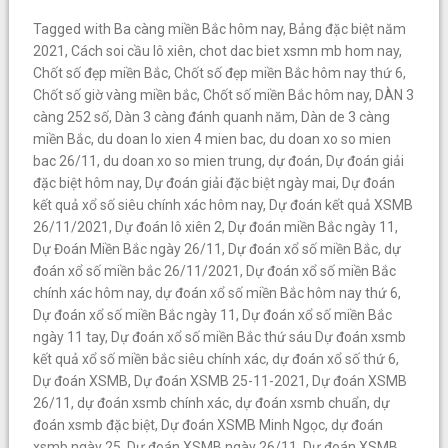
Tagged with
Ba càng miền Bắc hôm nay
,
Bảng đặc biệt năm
2021
,
Cách soi cầu lô xiên
,
chot dac biet xsmn mb hom nay
,
Chốt số đẹp miền Bắc
,
Chốt số đẹp miền Bắc hôm nay thứ 6
,
Chốt số giờ vàng miền bắc
,
Chốt số miền Bắc hôm nay
,
DÀN 3
càng 252 số
,
Dàn 3 càng đánh quanh năm
,
Dàn de 3 càng
miền Bắc
,
du doan lo xien 4 mien bac
,
du doan xo so mien
bac 26/11
,
du doan xo so mien trung
,
dự đoán
,
Dự đoán giải
đặc biệt hôm nay
,
Dự đoán giải đặc biệt ngày mai
,
Dự đoán
kết quả xổ số siêu chính xác hôm nay
,
Dự đoán kết quả XSMB
26/11/2021
,
Dự đoán lô xiên 2
,
Dự đoán miền Bắc ngày 11
,
Dự Đoán Miền Bắc ngày 26/11
,
Dự đoán xổ số miền Bắc
,
dự
đoán xổ số miền bắc 26/11/2021
,
Dự đoán xổ số miền Bắc
chính xác hôm nay
,
dự đoán xổ số miền Bắc hôm nay thứ 6
,
Dự đoán xổ số miền Bắc ngày 11
,
Dự đoán xổ số miền Bắc
ngày 11 tay
,
Dự đoán xổ số miền Bắc thứ sáu Dự đoán xsmb
kết quả xổ số miền bắc siêu chính xác
,
dự đoán xổ số thứ 6
,
Dự đoán XSMB
,
Dự đoán XSMB 25-11-2021
,
Dự đoán XSMB
26/11
,
dự đoán xsmb chính xác
,
dự đoán xsmb chuẩn
,
dự
đoán xsmb đặc biệt
,
Dự đoán XSMB Minh Ngọc
,
dự đoán
xsmb ngày 25
,
Dự đoán XSMB ngày 26/11
,
Dự đoán XSMB