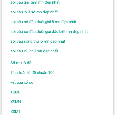
soi cầu giải tám mn đẹp nhất
soi cầu lô 3 số mn đẹp nhất
soi cầu sớ đầu đuôi giải 8 mn đẹp nhất
soi cầu sớ đầu đuôi giải đặc biệt mn đẹp nhất
soi cầu song thủ lô mn đẹp nhất
soi cầu xíu chủ mn đẹp nhất
Sổ mơ lô đề
Tính toán lô đề chuẩn 100
kết quả xổ số
XSMB
XSMN
XSMT