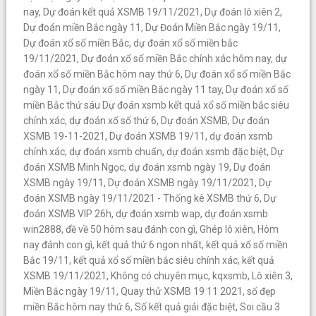
nay
,
Dự đoán kết quả XSMB 19/11/2021
,
Dự đoán lô xiên 2
,
Dự đoán miền Bắc ngày 11
,
Dự Đoán Miền Bắc ngày 19/11
,
Dự đoán xổ số miền Bắc
,
dự đoán xổ số miền bắc
19/11/2021
,
Dự đoán xổ số miền Bắc chính xác hôm nay
,
dự
đoán xổ số miền Bắc hôm nay thứ 6
,
Dự đoán xổ số miền Bắc
ngày 11
,
Dự đoán xổ số miền Bắc ngày 11 tay
,
Dự đoán xổ số
miền Bắc thứ sáu Dự đoán xsmb kết quả xổ số miền bắc siêu
chính xác
,
dự đoán xổ số thứ 6
,
Dự đoán XSMB
,
Dự đoán
XSMB 19-11-2021
,
Dự đoán XSMB 19/11
,
dự đoán xsmb
chính xác
,
dự đoán xsmb chuẩn
,
dự đoán xsmb đặc biệt
,
Dự
đoán XSMB Minh Ngọc
,
dự đoán xsmb ngày 19
,
Dự đoán
XSMB ngày 19/11
,
Dự đoán XSMB ngày 19/11/2021
,
Dự
đoán XSMB ngày 19/11/2021 - Thống kê XSMB thứ 6
,
Dự
đoán XSMB VIP 26h
,
dự đoán xsmb wap
,
dự đoán xsmb
win2888
,
đề về 50 hôm sau đánh con gì
,
Ghép lô xiên
,
Hôm
nay đánh con gì
,
kết quả thứ 6 ngon nhất
,
kết quả xổ số miền
Bắc 19/11
,
kết quả xổ số miền bắc siêu chính xác
,
kết quả
XSMB 19/11/2021
,
Không có chuyên mục
,
kqxsmb
,
Lô xiên 3
,
Miền Bắc ngày 19/11
,
Quay thử XSMB 19 11 2021
,
số đẹp
miền Bắc hôm nay thứ 6
,
Số kết quả giải đặc biệt
,
Soi cầu 3