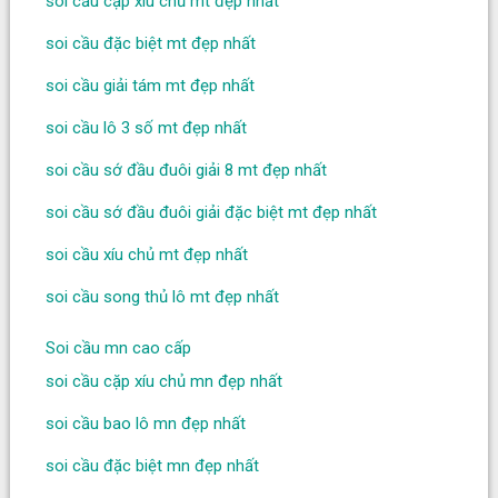
soi cầu cặp xíu chủ mt đẹp nhất
soi cầu đặc biệt mt đẹp nhất
soi cầu giải tám mt đẹp nhất
soi cầu lô 3 số mt đẹp nhất
soi cầu sớ đầu đuôi giải 8 mt đẹp nhất
soi cầu sớ đầu đuôi giải đặc biệt mt đẹp nhất
soi cầu xíu chủ mt đẹp nhất
soi cầu song thủ lô mt đẹp nhất
Soi cầu mn cao cấp
soi cầu cặp xíu chủ mn đẹp nhất
soi cầu bao lô mn đẹp nhất
soi cầu đặc biệt mn đẹp nhất