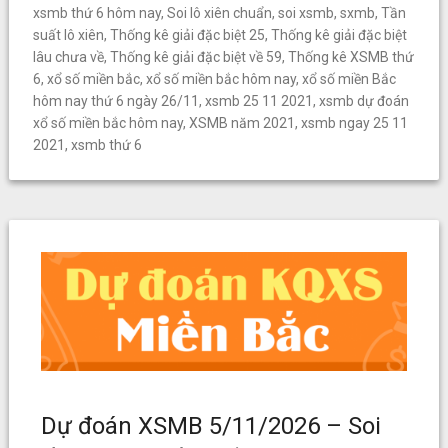
xsmb thứ 6 hôm nay
,
Soi lô xiên chuẩn
,
soi xsmb
,
sxmb
,
Tần
suất lô xiên
,
Thống kê giải đặc biệt 25
,
Thống kê giải đặc biệt
lâu chưa về
,
Thống kê giải đặc biệt về 59
,
Thống kê XSMB thứ
6
,
xổ số miền bắc
,
xổ số miền bắc hôm nay
,
xổ số miền Bắc
hôm nay thứ 6 ngày 26/11
,
xsmb 25 11 2021
,
xsmb dự đoán
xổ số miền bắc hôm nay
,
XSMB năm 2021
,
xsmb ngay 25 11
2021
,
xsmb thứ 6
Dự đoán XSMB 5/11/2026 – Soi