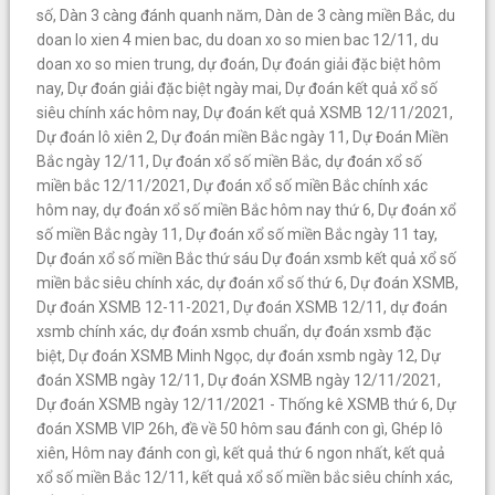
số
,
Dàn 3 càng đánh quanh năm
,
Dàn de 3 càng miền Bắc
,
du
doan lo xien 4 mien bac
,
du doan xo so mien bac 12/11
,
du
doan xo so mien trung
,
dự đoán
,
Dự đoán giải đặc biệt hôm
nay
,
Dự đoán giải đặc biệt ngày mai
,
Dự đoán kết quả xổ số
siêu chính xác hôm nay
,
Dự đoán kết quả XSMB 12/11/2021
,
Dự đoán lô xiên 2
,
Dự đoán miền Bắc ngày 11
,
Dự Đoán Miền
Bắc ngày 12/11
,
Dự đoán xổ số miền Bắc
,
dự đoán xổ số
miền bắc 12/11/2021
,
Dự đoán xổ số miền Bắc chính xác
hôm nay
,
dự đoán xổ số miền Bắc hôm nay thứ 6
,
Dự đoán xổ
số miền Bắc ngày 11
,
Dự đoán xổ số miền Bắc ngày 11 tay
,
Dự đoán xổ số miền Bắc thứ sáu Dự đoán xsmb kết quả xổ số
miền bắc siêu chính xác
,
dự đoán xổ số thứ 6
,
Dự đoán XSMB
,
Dự đoán XSMB 12-11-2021
,
Dự đoán XSMB 12/11
,
dự đoán
xsmb chính xác
,
dự đoán xsmb chuẩn
,
dự đoán xsmb đặc
biệt
,
Dự đoán XSMB Minh Ngọc
,
dự đoán xsmb ngày 12
,
Dự
đoán XSMB ngày 12/11
,
Dự đoán XSMB ngày 12/11/2021
,
Dự đoán XSMB ngày 12/11/2021 - Thống kê XSMB thứ 6
,
Dự
đoán XSMB VIP 26h
,
đề về 50 hôm sau đánh con gì
,
Ghép lô
xiên
,
Hôm nay đánh con gì
,
kết quả thứ 6 ngon nhất
,
kết quả
xổ số miền Bắc 12/11
,
kết quả xổ số miền bắc siêu chính xác
,