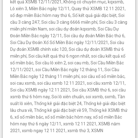
kết quả XSMB 12/11/2021
,
Không có chuyên mục
,
kqxsmb
,
Lô xiên 3
,
Miền Bắc ngày 12/11
,
Quay thử XSMB 12 11 2021
,
số đẹp miền Bắc hôm nay thứ 6
,
Số kết quả giải đặc biệt
,
Soi
cầu 3 càng 247
,
Soi cầu 3 càng 6666 miễn phí
,
Soi cầu 3 càng
miễn phí miền Nam
,
soi cầu dự đoán kqxsmb
,
Soi Cầu Dự
Đoán Miền Bắc ngày 12/11
,
Soi cầu dự đoán Miền Bắc thứ 6
,
Soi Cầu Dự Đoán Xổ Số Miền Bắc ngày 12/11/2021
,
Soi cầu
Dự đoán XSMB chính xác 120
,
Soi cầu dự đoán XSMB thứ 6
miễn phí
,
Soi cầu kết quả thứ 6 ngon nhất
,
soi cầu kết quả xổ
số miền bắc
,
Soi cầu lô xiên 2
,
soi cau mb
,
Soi Cầu Miền Bắc
12/11/2021
,
soi Cầu Miền Bắc ngày 12 tháng 11
,
Soi Cầu
Miền Bắc ngày 12 tháng 11 miễn phí
,
soi cầu xổ số miền bắc
,
soi cau xsmb
,
soi cầu xsmb 12 11 2021
,
soi cầu xsmb 12/11
,
Soi cầu XSMB ngày 12 11 2021
,
Soi cầu XSMB thứ 6
,
soi cầu
xsmb thứ 6 hôm nay
,
Soi lô xiên chuẩn
,
soi xsmb
,
sxmb
,
Tần
suất lô xiên
,
Thống kê giải đặc biệt 24
,
Thống kê giải đặc biệt
lâu chưa về
,
Thống kê giải đặc biệt về 59
,
Thống kê XSMB thứ
6
,
xổ số miền bắc
,
xổ số miền bắc hôm nay
,
xổ số miền Bắc
hôm nay thứ 6 ngày 12/11
,
xsmb 12 11 2021
,
XSMB năm
2021
,
xsmb ngay 12 11 2021
,
xsmb thứ 3
,
XSMN