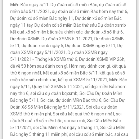
Miền Bắc ngày 5/11
,
Dự đoán xổ số miền Bắc
,
dự đoán xổ số
miền bắc 5/11/2021
,
dự đoán xổ số miền Bắc hôm nay thứ 6
,
Dự đoán xổ số miền Bắc ngày 11
,
Dự đoán xổ số miền Bắc
ngày 11 tay
,
Dự đoán xổ số miền Bắc thứ sáu Dự đoán xsmb
kết quả xổ số miền bắc siêu chính xác
,
dự đoán xổ số thứ 6
,
Dự đoán XSMB
,
Dự đoán XSMB 5-11-2021
,
Dự đoán XSMB
5/11
,
dự đoán xsmb ngày 5
,
Dự đoán XSMB ngày 5/11
,
Dự
đoán XSMB ngày 5/11/2021
,
Dự đoán XSMB ngày
5/11/2021 - Thống kê XSMB thứ 6
,
Dự đoán XSMB VIP 26h
,
đề về 50 hôm sau đánh con gì
,
Hôm nay đánh con gì
,
kết quả
thứ 6 ngon nhất
,
kết quả xổ số miền Bắc 5/11
,
kết quả xổ số
miền bắc siêu chính xác
,
kết quả XSMB 5/11/2021
,
Miền Bắc
ngày 5/11
,
Quay thử XSMB 5 11 2021
,
số đẹp miền Bắc hôm
nay thứ 6
,
soi cầu dự đoán kqxsmb
,
Soi Cầu Dự Đoán Miền
Bắc ngày 5/11
,
Soi cầu dự đoán Miền Bắc thứ 6
,
Soi Cầu Dự
Đoán Xổ Số Miền Bắc ngày 5/11/2021
,
Soi cầu dự đoán
XSMB thứ 6 miễn phí
,
Soi cầu kết quả thứ 6 ngon nhất
,
soi
cầu kết quả xổ số miền bắc
,
soi cau mb
,
Soi Cầu Miền Bắc
5/11/2021
,
soi Cầu Miền Bắc ngày 5 tháng 11
,
Soi Cầu Miền
Bắc ngày 5 tháng 11 miễn phí
,
soi cầu xổ số miền bắc
,
soi cau