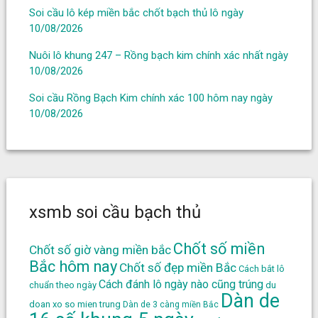
Soi cầu lô kép miền bắc chốt bạch thủ lô ngày
10/08/2026
Nuôi lô khung 247 – Rồng bạch kim chính xác nhất ngày
10/08/2026
Soi cầu Rồng Bạch Kim chính xác 100 hôm nay ngày
10/08/2026
xsmb soi cầu bạch thủ
Chốt số miền
Chốt số giờ vàng miền bắc
Bắc hôm nay
Chốt số đẹp miền Bắc
Cách bắt lô
Cách đánh lô ngày nào cũng trúng
chuẩn theo ngày
du
Dàn de
doan xo so mien trung
Dàn de 3 càng miền Bắc