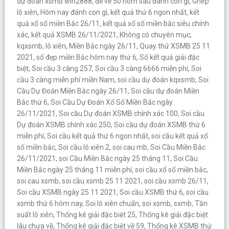
dự đoán xsmb win2888
,
đề về 50 hôm sau đánh con gì
,
Ghép
lô xiên
,
Hôm nay đánh con gì
,
kết quả thứ 6 ngon nhất
,
kết
quả xổ số miền Bắc 26/11
,
kết quả xổ số miền bắc siêu chính
xác
,
kết quả XSMB 26/11/2021
,
Không có chuyên mục
,
kqxsmb
,
lô xiên
,
Miền Bắc ngày 26/11
,
Quay thử XSMB 25 11
2021
,
số đẹp miền Bắc hôm nay thứ 6
,
Số kết quả giải đặc
biệt
,
Soi cầu 3 càng 257
,
Soi cầu 3 càng 6666 miễn phí
,
Soi
cầu 3 càng miễn phí miền Nam
,
soi cầu dự đoán kqxsmb
,
Soi
Cầu Dự Đoán Miền Bắc ngày 26/11
,
Soi cầu dự đoán Miền
Bắc thứ 6
,
Soi Cầu Dự Đoán Xổ Số Miền Bắc ngày
26/11/2021
,
Soi cầu Dự đoán XSMB chính xác 100
,
Soi cầu
Dự đoán XSMB chính xác 250
,
Soi cầu dự đoán XSMB thứ 6
miễn phí
,
Soi cầu kết quả thứ 6 ngon nhất
,
soi cầu kết quả xổ
số miền bắc
,
Soi cầu lô xiên 2
,
soi cau mb
,
Soi Cầu Miền Bắc
26/11/2021
,
soi Cầu Miền Bắc ngày 25 tháng 11
,
Soi Cầu
Miền Bắc ngày 25 tháng 11 miễn phí
,
soi cầu xổ số miền bắc
,
soi cau xsmb
,
soi cầu xsmb 25 11 2021
,
soi cầu xsmb 26/11
,
Soi cầu XSMB ngày 25 11 2021
,
Soi cầu XSMB thứ 6
,
soi cầu
xsmb thứ 6 hôm nay
,
Soi lô xiên chuẩn
,
soi xsmb
,
sxmb
,
Tần
suất lô xiên
,
Thống kê giải đặc biệt 25
,
Thống kê giải đặc biệt
lâu chưa về
,
Thống kê giải đặc biệt về 59
,
Thống kê XSMB thứ