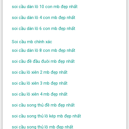
soi cầu dàn lô 10 con mb đẹp nhất
soi cầu dàn lô 4 con mb đẹp nhất
soi cầu dàn lô 6 con mb đẹp nhất
Soi cầu mb chính xác
soi cầu dàn lô 8 con mb đẹp nhất
soi cầu đề đầu đuôi mb đẹp nhất
soi cầu lô xiên 2 mb đẹp nhất
soi cầu lô xiên 3 mb đẹp nhất
soi cầu lô xiên 4 mb đẹp nhất
soi cầu song thủ đề mb đẹp nhất
soi cầu song thủ lô kép mb đẹp nhất
soi cầu song thủ lô mb đẹp nhất