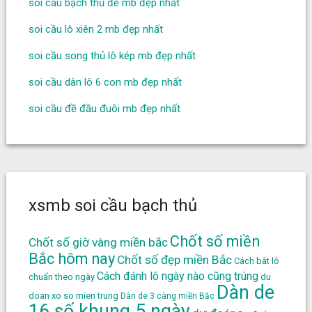
soi cầu bạch thủ đề mb đẹp nhất
soi cầu lô xiên 2 mb đẹp nhất
soi cầu song thủ lô kép mb đẹp nhất
soi cầu dàn lô 6 con mb đẹp nhất
soi cầu đề đầu đuôi mb đẹp nhất
xsmb soi cầu bạch thủ
Chốt số miền
Chốt số giờ vàng miền bắc
Bắc hôm nay
Chốt số đẹp miền Bắc
Cách bắt lô
Cách đánh lô ngày nào cũng trúng
chuẩn theo ngày
du
Dàn de
doan xo so mien trung
Dàn de 3 càng miền Bắc
16 số khung 5 ngày