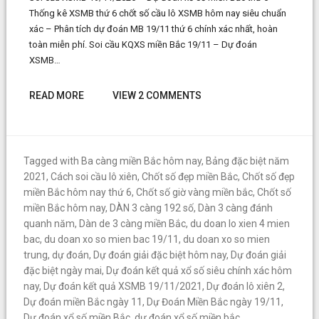
Thống kê XSMB thứ 6 chốt số cầu lô XSMB hôm nay siêu chuẩn
xác – Phân tích dự đoán MB 19/11 thứ 6 chính xác nhất, hoàn
toàn miễn phí. Soi cầu KQXS miền Bắc 19/11 – Dự đoán
XSMB…
READ MORE
VIEW 2 COMMENTS
Tagged with
Ba càng miền Bắc hôm nay
,
Bảng đặc biệt năm
2021
,
Cách soi cầu lô xiên
,
Chốt số đẹp miền Bắc
,
Chốt số đẹp
miền Bắc hôm nay thứ 6
,
Chốt số giờ vàng miền bắc
,
Chốt số
miền Bắc hôm nay
,
DÀN 3 càng 192 số
,
Dàn 3 càng đánh
quanh năm
,
Dàn de 3 càng miền Bắc
,
du doan lo xien 4 mien
bac
,
du doan xo so mien bac 19/11
,
du doan xo so mien
trung
,
dự đoán
,
Dự đoán giải đặc biệt hôm nay
,
Dự đoán giải
đặc biệt ngày mai
,
Dự đoán kết quả xổ số siêu chính xác hôm
nay
,
Dự đoán kết quả XSMB 19/11/2021
,
Dự đoán lô xiên 2
,
Dự đoán miền Bắc ngày 11
,
Dự Đoán Miền Bắc ngày 19/11
,
Dự đoán xổ số miền Bắc
,
dự đoán xổ số miền bắc