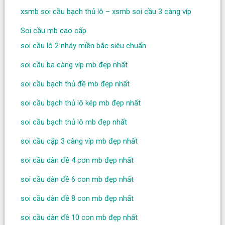
xsmb soi cầu bạch thủ lô – xsmb soi cầu 3 càng víp
Soi cầu mb cao cấp
soi cầu lô 2 nháy miền bắc siêu chuẩn
soi cầu ba càng víp mb đẹp nhất
soi cầu bạch thủ đề mb đẹp nhất
soi cầu bạch thủ lô kép mb đẹp nhất
soi cầu bạch thủ lô mb đẹp nhất
soi cầu cặp 3 càng víp mb đẹp nhất
soi cầu dàn đề 4 con mb đẹp nhất
soi cầu dàn đề 6 con mb đẹp nhất
soi cầu dàn đề 8 con mb đẹp nhất
soi cầu dàn đề 10 con mb đẹp nhất