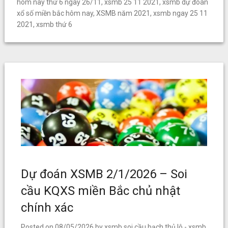
hôm nay thứ 6 ngày 26/11
,
xsmb 25 11 2021
,
xsmb dự đoán
xổ số miền bắc hôm nay
,
XSMB năm 2021
,
xsmb ngay 25 11
2021
,
xsmb thứ 6
Dự đoán XSMB 2/1/2026 – Soi
cầu KQXS miền Bắc chủ nhật
chính xác
Posted on
08/05/2026
by
xsmb soi cầu bạch thủ lô - xsmb