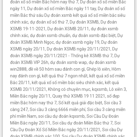
đoán xổ số miền Bắc hôm nay thứ 7
,
Dự đoán xổ số miền Bắc
ngày 11
,
Dự đoán xổ số miền Bắc ngày 11 tay
,
Dự đoán xổ số
miền Bắc thứ sáu Dự đoán xsmb kết quả xổ số miền bắc siêu
chính xác
,
dự đoán xổ số thứ 7
,
Dự đoán XSMB
,
Dự đoán
XSMB 19-11-2021
,
Dự đoán XSMB 20/11
,
dự đoán xsmb
chính xác
,
dự đoán xsmb chuẩn
,
dự đoán xsmb đặc biệt
,
Dự
đoán XSMB Minh Ngọc
,
dự đoán xsmb ngày 19
,
Dự đoán
XSMB ngày 20/11
,
Dự đoán XSMB ngày 20/11/2021
,
Dự
đoán XSMB ngày 20/11/2021 - Thống kê XSMB thứ 7
,
Dự
đoán XSMB VIP 26h
,
dự đoán xsmb wap
,
dự đoán xsmb
win2888
,
đề về 50 hôm sau đánh con gì
,
Ghép lô xiên
,
Hôm
nay đánh con gì
,
kết quả thứ 7 ngon nhất
,
kết quả xổ số miền
Bắc 20/11
,
kết quả xổ số miền bắc siêu chính xác
,
kết quả
XSMB 20/11/2021
,
Không có chuyên mục
,
kqxsmb
,
Lô xiên 3
,
Miền Bắc ngày 20/11
,
Quay thử XSMB 19 11 2021
,
số đẹp
miền Bắc hôm nay thứ 7
,
Số kết quả giải đặc biệt
,
Soi cầu 3
càng 247
,
Soi cầu 3 càng 6666 miễn phí
,
Soi cầu 3 càng miễn
phí miền Nam
,
soi cầu dự đoán kqxsmb
,
Soi Cầu Dự Đoán
Miền Bắc ngày 20/11
,
Soi cầu dự đoán Miền Bắc thứ 7
,
Soi
Cầu Dự Đoán Xổ Số Miền Bắc ngày 20/11/2021
,
Soi cầu Dự
đoán XSMB chính xác 100
,
Soi cầu Dự đoán XSMB chính xác