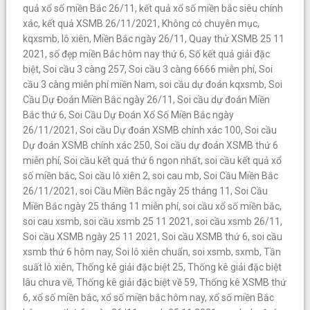
quả xổ số miền Bắc 26/11
,
kết quả xổ số miền bắc siêu chính
xác
,
kết quả XSMB 26/11/2021
,
Không có chuyên mục
,
kqxsmb
,
lô xiên
,
Miền Bắc ngày 26/11
,
Quay thử XSMB 25 11
2021
,
số đẹp miền Bắc hôm nay thứ 6
,
Số kết quả giải đặc
biệt
,
Soi cầu 3 càng 257
,
Soi cầu 3 càng 6666 miễn phí
,
Soi
cầu 3 càng miễn phí miền Nam
,
soi cầu dự đoán kqxsmb
,
Soi
Cầu Dự Đoán Miền Bắc ngày 26/11
,
Soi cầu dự đoán Miền
Bắc thứ 6
,
Soi Cầu Dự Đoán Xổ Số Miền Bắc ngày
26/11/2021
,
Soi cầu Dự đoán XSMB chính xác 100
,
Soi cầu
Dự đoán XSMB chính xác 250
,
Soi cầu dự đoán XSMB thứ 6
miễn phí
,
Soi cầu kết quả thứ 6 ngon nhất
,
soi cầu kết quả xổ
số miền bắc
,
Soi cầu lô xiên 2
,
soi cau mb
,
Soi Cầu Miền Bắc
26/11/2021
,
soi Cầu Miền Bắc ngày 25 tháng 11
,
Soi Cầu
Miền Bắc ngày 25 tháng 11 miễn phí
,
soi cầu xổ số miền bắc
,
soi cau xsmb
,
soi cầu xsmb 25 11 2021
,
soi cầu xsmb 26/11
,
Soi cầu XSMB ngày 25 11 2021
,
Soi cầu XSMB thứ 6
,
soi cầu
xsmb thứ 6 hôm nay
,
Soi lô xiên chuẩn
,
soi xsmb
,
sxmb
,
Tần
suất lô xiên
,
Thống kê giải đặc biệt 25
,
Thống kê giải đặc biệt
lâu chưa về
,
Thống kê giải đặc biệt về 59
,
Thống kê XSMB thứ
6
,
xổ số miền bắc
,
xổ số miền bắc hôm nay
,
xổ số miền Bắc