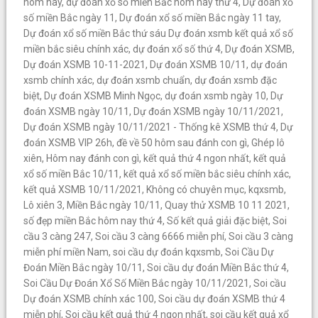
hôm nay
,
dự đoán xổ số miền Bắc hôm nay thứ 4
,
Dự đoán xổ
số miền Bắc ngày 11
,
Dự đoán xổ số miền Bắc ngày 11 tay
,
Dự đoán xổ số miền Bắc thứ sáu Dự đoán xsmb kết quả xổ số
miền bắc siêu chính xác
,
dự đoán xổ số thứ 4
,
Dự đoán XSMB
,
Dự đoán XSMB 10-11-2021
,
Dự đoán XSMB 10/11
,
dự đoán
xsmb chính xác
,
dự đoán xsmb chuẩn
,
dự đoán xsmb đặc
biệt
,
Dự đoán XSMB Minh Ngọc
,
dự đoán xsmb ngày 10
,
Dự
đoán XSMB ngày 10/11
,
Dự đoán XSMB ngày 10/11/2021
,
Dự đoán XSMB ngày 10/11/2021 - Thống kê XSMB thứ 4
,
Dự
đoán XSMB VIP 26h
,
đề về 50 hôm sau đánh con gì
,
Ghép lô
xiên
,
Hôm nay đánh con gì
,
kết quả thứ 4 ngon nhất
,
kết quả
xổ số miền Bắc 10/11
,
kết quả xổ số miền bắc siêu chính xác
,
kết quả XSMB 10/11/2021
,
Không có chuyên mục
,
kqxsmb
,
Lô xiên 3
,
Miền Bắc ngày 10/11
,
Quay thử XSMB 10 11 2021
,
số đẹp miền Bắc hôm nay thứ 4
,
Số kết quả giải đặc biệt
,
Soi
cầu 3 càng 247
,
Soi cầu 3 càng 6666 miễn phí
,
Soi cầu 3 càng
miễn phí miền Nam
,
soi cầu dự đoán kqxsmb
,
Soi Cầu Dự
Đoán Miền Bắc ngày 10/11
,
Soi cầu dự đoán Miền Bắc thứ 4
,
Soi Cầu Dự Đoán Xổ Số Miền Bắc ngày 10/11/2021
,
Soi cầu
Dự đoán XSMB chính xác 100
,
Soi cầu dự đoán XSMB thứ 4
miễn phí
,
Soi cầu kết quả thứ 4 ngon nhất
,
soi cầu kết quả xổ