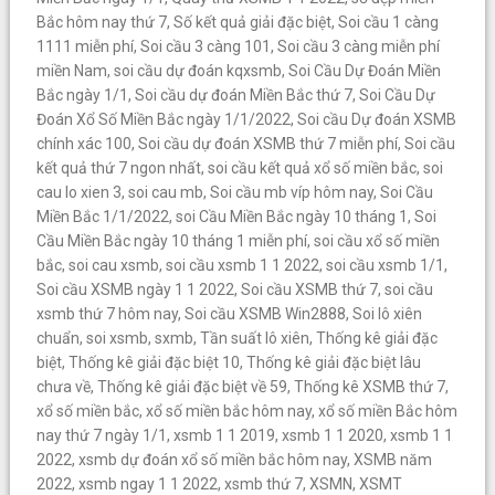
Bắc hôm nay thứ 7
,
Số kết quả giải đặc biệt
,
Soi cầu 1 càng
1111 miễn phí
,
Soi cầu 3 càng 101
,
Soi cầu 3 càng miễn phí
miền Nam
,
soi cầu dự đoán kqxsmb
,
Soi Cầu Dự Đoán Miền
Bắc ngày 1/1
,
Soi cầu dự đoán Miền Bắc thứ 7
,
Soi Cầu Dự
Đoán Xổ Số Miền Bắc ngày 1/1/2022
,
Soi cầu Dự đoán XSMB
chính xác 100
,
Soi cầu dự đoán XSMB thứ 7 miễn phí
,
Soi cầu
kết quả thứ 7 ngon nhất
,
soi cầu kết quả xổ số miền bắc
,
soi
cau lo xien 3
,
soi cau mb
,
Soi cầu mb víp hôm nay
,
Soi Cầu
Miền Bắc 1/1/2022
,
soi Cầu Miền Bắc ngày 10 tháng 1
,
Soi
Cầu Miền Bắc ngày 10 tháng 1 miễn phí
,
soi cầu xổ số miền
bắc
,
soi cau xsmb
,
soi cầu xsmb 1 1 2022
,
soi cầu xsmb 1/1
,
Soi cầu XSMB ngày 1 1 2022
,
Soi cầu XSMB thứ 7
,
soi cầu
xsmb thứ 7 hôm nay
,
Soi cầu XSMB Win2888
,
Soi lô xiên
chuẩn
,
soi xsmb
,
sxmb
,
Tần suất lô xiên
,
Thống kê giải đặc
biệt
,
Thống kê giải đặc biệt 10
,
Thống kê giải đặc biệt lâu
chưa về
,
Thống kê giải đặc biệt về 59
,
Thống kê XSMB thứ 7
,
xổ số miền bắc
,
xổ số miền bắc hôm nay
,
xổ số miền Bắc hôm
nay thứ 7 ngày 1/1
,
xsmb 1 1 2019
,
xsmb 1 1 2020
,
xsmb 1 1
2022
,
xsmb dự đoán xổ số miền bắc hôm nay
,
XSMB năm
2022
,
xsmb ngay 1 1 2022
,
xsmb thứ 7
,
XSMN
,
XSMT