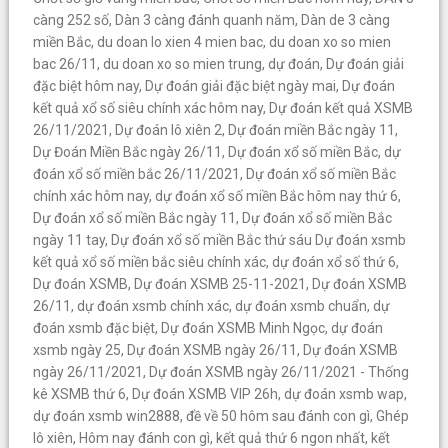
càng 252 số
,
Dàn 3 càng đánh quanh năm
,
Dàn de 3 càng
miền Bắc
,
du doan lo xien 4 mien bac
,
du doan xo so mien
bac 26/11
,
du doan xo so mien trung
,
dự đoán
,
Dự đoán giải
đặc biệt hôm nay
,
Dự đoán giải đặc biệt ngày mai
,
Dự đoán
kết quả xổ số siêu chính xác hôm nay
,
Dự đoán kết quả XSMB
26/11/2021
,
Dự đoán lô xiên 2
,
Dự đoán miền Bắc ngày 11
,
Dự Đoán Miền Bắc ngày 26/11
,
Dự đoán xổ số miền Bắc
,
dự
đoán xổ số miền bắc 26/11/2021
,
Dự đoán xổ số miền Bắc
chính xác hôm nay
,
dự đoán xổ số miền Bắc hôm nay thứ 6
,
Dự đoán xổ số miền Bắc ngày 11
,
Dự đoán xổ số miền Bắc
ngày 11 tay
,
Dự đoán xổ số miền Bắc thứ sáu Dự đoán xsmb
kết quả xổ số miền bắc siêu chính xác
,
dự đoán xổ số thứ 6
,
Dự đoán XSMB
,
Dự đoán XSMB 25-11-2021
,
Dự đoán XSMB
26/11
,
dự đoán xsmb chính xác
,
dự đoán xsmb chuẩn
,
dự
đoán xsmb đặc biệt
,
Dự đoán XSMB Minh Ngọc
,
dự đoán
xsmb ngày 25
,
Dự đoán XSMB ngày 26/11
,
Dự đoán XSMB
ngày 26/11/2021
,
Dự đoán XSMB ngày 26/11/2021 - Thống
kê XSMB thứ 6
,
Dự đoán XSMB VIP 26h
,
dự đoán xsmb wap
,
dự đoán xsmb win2888
,
đề về 50 hôm sau đánh con gì
,
Ghép
lô xiên
,
Hôm nay đánh con gì
,
kết quả thứ 6 ngon nhất
,
kết