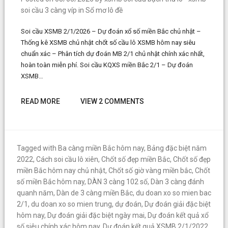
soi cầu 3 càng víp
in
Sổ mơ lô đề
Soi cầu XSMB 2/1/2026 – Dự đoán xổ số miền Bắc chủ nhật –
Thống kê XSMB chủ nhật chốt số cầu lô XSMB hôm nay siêu
chuẩn xác – Phân tích dự đoán MB 2/1 chủ nhật chính xác nhất,
hoàn toàn miễn phí. Soi cầu KQXS miền Bắc 2/1 – Dự đoán
XSMB…
READ MORE
VIEW 2 COMMENTS
Tagged with
Ba càng miền Bắc hôm nay
,
Bảng đặc biệt năm
2022
,
Cách soi cầu lô xiên
,
Chốt số đẹp miền Bắc
,
Chốt số đẹp
miền Bắc hôm nay chủ nhật
,
Chốt số giờ vàng miền bắc
,
Chốt
số miền Bắc hôm nay
,
DÀN 3 càng 102 số
,
Dàn 3 càng đánh
quanh năm
,
Dàn de 3 càng miền Bắc
,
du doan xo so mien bac
2/1
,
du doan xo so mien trung
,
dự đoán
,
Dự đoán giải đặc biệt
hôm nay
,
Dự đoán giải đặc biệt ngày mai
,
Dự đoán kết quả xổ
số siêu chính xác hôm nay
,
Dự đoán kết quả XSMB 2/1/2022
,