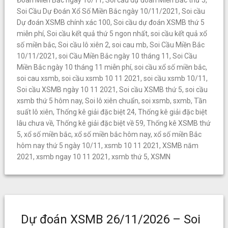
Soi Cầu Dự Đoán Xổ Số Miền Bắc ngày 10/11/2021
,
Soi cầu
Dự đoán XSMB chính xác 100
,
Soi cầu dự đoán XSMB thứ 5
miễn phí
,
Soi cầu kết quả thứ 5 ngon nhất
,
soi cầu kết quả xổ
số miền bắc
,
Soi cầu lô xiên 2
,
soi cau mb
,
Soi Cầu Miền Bắc
10/11/2021
,
soi Cầu Miền Bắc ngày 10 tháng 11
,
Soi Cầu
Miền Bắc ngày 10 tháng 11 miễn phí
,
soi cầu xổ số miền bắc
,
soi cau xsmb
,
soi cầu xsmb 10 11 2021
,
soi cầu xsmb 10/11
,
Soi cầu XSMB ngày 10 11 2021
,
Soi cầu XSMB thứ 5
,
soi cầu
xsmb thứ 5 hôm nay
,
Soi lô xiên chuẩn
,
soi xsmb
,
sxmb
,
Tần
suất lô xiên
,
Thống kê giải đặc biệt 24
,
Thống kê giải đặc biệt
lâu chưa về
,
Thống kê giải đặc biệt về 59
,
Thống kê XSMB thứ
5
,
xổ số miền bắc
,
xổ số miền bắc hôm nay
,
xổ số miền Bắc
hôm nay thứ 5 ngày 10/11
,
xsmb 10 11 2021
,
XSMB năm
2021
,
xsmb ngay 10 11 2021
,
xsmb thứ 5
,
XSMN
Dự đoán XSMB 26/11/2026 – Soi