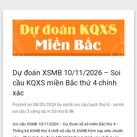
Dự đoán XSMB 10/11/2026 – Soi
cầu KQXS miền Bắc thứ 4 chính
xác
Posted on
08/05/2026
by
xsmb soi cầu bạch thủ lô - xsmb
soi cầu 3 càng víp
in
Sổ mơ lô đề
Soi cầu XSMB 10/11/2026 – Dự đoán xổ số miền Bắc thứ 4 –
Thống kê XSMB thứ 4 chốt số cầu lô XSMB hôm nay siêu chuẩn