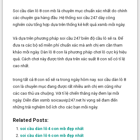
Soi cầu dàn lô 8 con mb là chuyên mục chuẩn xác nhất do chính
các chuyên gia hàng đầu .Hệ thống soi cầu 247 dày công
nghiên cứu tổng hợp dựa trên thống kê kết quả xsmb mỗi ngày.
Và dựa trên phương pháp soi cầu 247 biên độ cầu lô sẽ ra. Để
đưa ra các bộ số miễn phí chuẩn xác mà anh chị em cần tham
khảo mỗi ngày. Dàn lô 8 con là phương pháp chơi lô cực kỳ hiệu
quả. Cách chơi này được tính dựa trên xác suất 8 con số có tỉ lệ
cao nhất.
trong tất cả 8 con số sẽ ra trong ngày hôm nay. soi cầu dàn lô 8
con là chuyên mục đang được rất nhiều anh chị em cũng như
các cao thủ ưa chuộng. Với tỉ lệ chiến thắng này đem lại mỗi
ngày. Diễn đàn xsmb soicauvip247.net hi vọng sẽ đam đến
những trải nghiệm bổ ích cho các bạn mỗi ngày.
Related Posts:
soi cầu dàn lô 4 con mb đẹp nhất
soi cầu dàn lô 6 con mb đẹp nhất