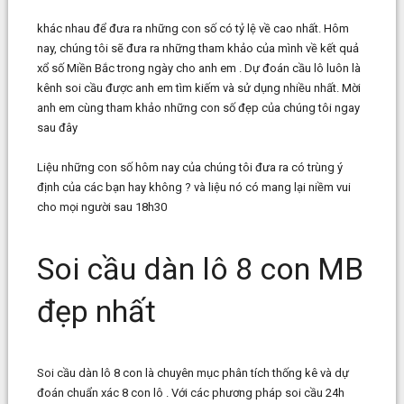
khác nhau để đưa ra những con số có tỷ lệ về cao nhất. Hôm
nay, chúng tôi sẽ đưa ra những tham khảo của mình về kết quả
xổ số Miền Bắc trong ngày cho anh em . Dự đoán cầu lô luôn là
kênh soi cầu được anh em tìm kiếm và sử dụng nhiều nhất. Mời
anh em cùng tham khảo những con số đẹp của chúng tôi ngay
sau đây
Liệu những con số hôm nay của chúng tôi đưa ra có trùng ý
định của các bạn hay không ? và liệu nó có mang lại niềm vui
cho mọi người sau 18h30
Soi cầu dàn lô 8 con MB
đẹp nhất
Soi cầu dàn lô 8 con là chuyên mục phân tích thống kê và dự
đoán chuẩn xác 8 con lô . Với các phương pháp soi cầu 24h