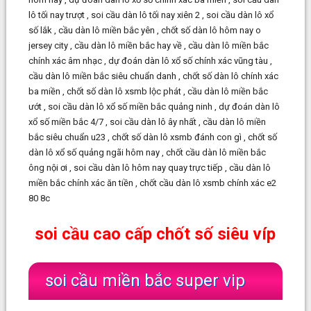
lô tối nay trượt , soi cầu dàn lô tối nay xiên 2 , soi cầu dàn lô xổ
số lắk , cầu dàn lô miền bắc yên , chốt số dàn lô hôm nay o
jersey city , cầu dàn lô miền bắc hay về , cầu dàn lô miền bắc
chính xác âm nhạc , dự đoán dàn lô xổ số chính xác vũng tàu ,
cầu dàn lô miền bắc siêu chuẩn danh , chốt số dàn lô chính xác
ba miền , chốt số dàn lô xsmb lộc phát , cầu dàn lô miền bắc
ướt , soi cầu dàn lô xổ số miền bắc quảng ninh , dự đoán dàn lô
xổ số miền bắc 4/7 , soi cầu dàn lô ây nhất , cầu dàn lô miền
bắc siêu chuẩn u23 , chốt số dàn lô xsmb đánh con gì , chốt số
dàn lô xổ số quảng ngãi hôm nay , chốt cầu dàn lô miền bắc
ông nội ơi , soi cầu dàn lô hôm nay quay trực tiếp , cầu dàn lô
miền bắc chính xác ăn tiền , chốt cầu dàn lô xsmb chính xác e2
80 8c
soi cầu cao cấp chốt số siêu víp
soi cầu miền bắc super vip