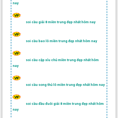
nay
soi cầu giải 8 miền trung đẹp nhất hôm nay
soi cầu bao lô miền trung đẹp nhất hôm nay
soi cầu cặp xỉu chủ miền trung đẹp nhất hôm
nay
soi cầu song thủ lô miền trung đẹp nhất hôm nay
soi cầu đầu đuôi giải 8 miền trung đẹp nhất hôm
nay