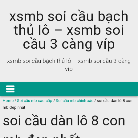
xsmb soi cầu bạch
thủ lô – xsmb soi
cầu 3 càng víp
xsmb soi cầu bạch thủ lô – xsmb soi cầu 3 càng
víp
Home
/
Soi cầu mb cao cấp
/
Soi cầu mb chính xác
/
soi cầu dàn lô 8 con
mb đẹp nhất
soi cầu dàn lô 8 con