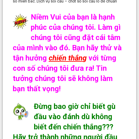
so mien bac. Dịch vụ soi cầu – chốt số soi cầu lô đề chuẩn
Niềm Vui của bạn là hạnh
phúc của chúng tôi. Làm gì
chúng tôi cũng đặt cái tâm
của mình vào đó. Bạn hãy thử và
tận hưởng
chiến thắn
g
với từng
con số chúng tôi đưa ra! Tin
tưởng chúng tôi sẽ không làm
bạn thất vọng!
Đừng bao giờ chỉ biết gù
đầu vào đánh dù không
biết đến chiến thắng???
Hãy trở thành những người đầu