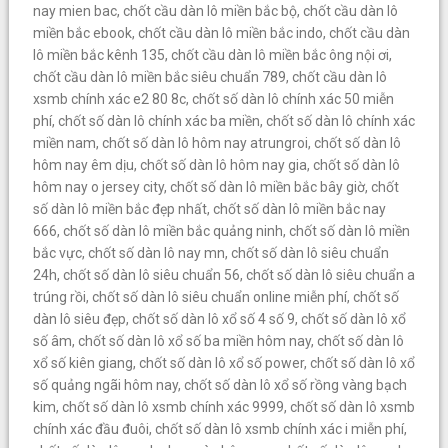
nay mien bac
,
chốt cầu dàn lô miền bắc bộ
,
chốt cầu dàn lô
miền bắc ebook
,
chốt cầu dàn lô miền bắc indo
,
chốt cầu dàn
lô miền bắc kênh 135
,
chốt cầu dàn lô miền bắc ông nội ơi
,
chốt cầu dàn lô miền bắc siêu chuẩn 789
,
chốt cầu dàn lô
xsmb chính xác e2 80 8c
,
chốt số dàn lô chính xác 50 miễn
phí
,
chốt số dàn lô chính xác ba miền
,
chốt số dàn lô chính xác
miền nam
,
chốt số dàn lô hôm nay atrungroi
,
chốt số dàn lô
hôm nay êm dịu
,
chốt số dàn lô hôm nay gia
,
chốt số dàn lô
hôm nay o jersey city
,
chốt số dàn lô miền bắc bây giờ
,
chốt
số dàn lô miền bắc đẹp nhất
,
chốt số dàn lô miền bắc nay
666
,
chốt số dàn lô miền bắc quảng ninh
,
chốt số dàn lô miền
bắc vực
,
chốt số dàn lô nay mn
,
chốt số dàn lô siêu chuẩn
24h
,
chốt số dàn lô siêu chuẩn 56
,
chốt số dàn lô siêu chuẩn a
trúng rồi
,
chốt số dàn lô siêu chuẩn online miễn phí
,
chốt số
dàn lô siêu đẹp
,
chốt số dàn lô xổ số 4 số 9
,
chốt số dàn lô xổ
số âm
,
chốt số dàn lô xổ số ba miền hôm nay
,
chốt số dàn lô
xổ số kiên giang
,
chốt số dàn lô xổ số power
,
chốt số dàn lô xổ
số quảng ngãi hôm nay
,
chốt số dàn lô xổ số rồng vàng bạch
kim
,
chốt số dàn lô xsmb chính xác 9999
,
chốt số dàn lô xsmb
chính xác đầu đuôi
,
chốt số dàn lô xsmb chính xác i miễn phí
,