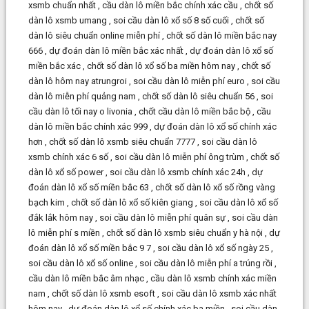
xsmb chuẩn nhất , cầu dàn lô miền bắc chính xác cầu , chốt số
dàn lô xsmb umang , soi cầu dàn lô xổ số 8 số cuối , chốt số
dàn lô siêu chuẩn online miễn phí , chốt số dàn lô miền bắc nay
666 , dự đoán dàn lô miền bắc xác nhất , dự đoán dàn lô xổ số
miền bắc xác , chốt số dàn lô xổ số ba miền hôm nay , chốt số
dàn lô hôm nay atrungroi , soi cầu dàn lô miễn phí euro , soi cầu
dàn lô miễn phí quảng nam , chốt số dàn lô siêu chuẩn 56 , soi
cầu dàn lô tối nay o livonia , chốt cầu dàn lô miền bắc bộ , cầu
dàn lô miền bắc chính xác 999 , dự đoán dàn lô xổ số chính xác
hơn , chốt số dàn lô xsmb siêu chuẩn 7777 , soi cầu dàn lô
xsmb chính xác 6 số , soi cầu dàn lô miễn phí ông trùm , chốt số
dàn lô xổ số power , soi cầu dàn lô xsmb chính xác 24h , dự
đoán dàn lô xổ số miền bắc 63 , chốt số dàn lô xổ số rồng vàng
bạch kim , chốt số dàn lô xổ số kiên giang , soi cầu dàn lô xổ số
đắk lắk hôm nay , soi cầu dàn lô miễn phí quân sự , soi cầu dàn
lô miễn phí s miền , chốt số dàn lô xsmb siêu chuẩn y hà nội , dự
đoán dàn lô xổ số miền bắc 9 7 , soi cầu dàn lô xổ số ngày 25 ,
soi cầu dàn lô xổ số online , soi cầu dàn lô miễn phí a trúng rồi ,
cầu dàn lô miền bắc âm nhạc , cầu dàn lô xsmb chính xác miền
nam , chốt số dàn lô xsmb esoft , soi cầu dàn lô xsmb xác nhất
hôm nay , dự đoán dàn lô xổ số chính xác ba miền , soi cầu dàn