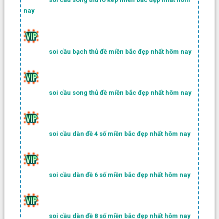
nay
soi cầu bạch thủ đề miền bắc đẹp nhất hôm nay
soi cầu song thủ đề miền bắc đẹp nhất hôm nay
soi cầu dàn đề 4 số miền bắc đẹp nhất hôm nay
soi cầu dàn đề 6 số miền bắc đẹp nhất hôm nay
soi cầu dàn đề 8 số miền bắc đẹp nhất hôm nay