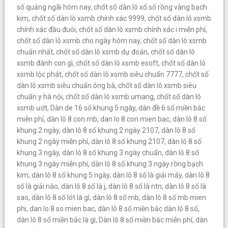
số quảng ngãi hôm nay
,
chốt số dàn lô xổ số rồng vàng bạch
kim
,
chốt số dàn lô xsmb chính xác 9999
,
chốt số dàn lô xsmb
chính xác đầu đuôi
,
chốt số dàn lô xsmb chính xác i miễn phí
,
chốt số dàn lô xsmb cho ngày hôm nay
,
chốt số dàn lô xsmb
chuẩn nhất
,
chốt số dàn lô xsmb dự đoán
,
chốt số dàn lô
xsmb đánh con gì
,
chốt số dàn lô xsmb esoft
,
chốt số dàn lô
xsmb lộc phát
,
chốt số dàn lô xsmb siêu chuẩn 7777
,
chốt số
dàn lô xsmb siêu chuẩn ông bà
,
chốt số dàn lô xsmb siêu
chuẩn y hà nội
,
chốt số dàn lô xsmb umang
,
chốt số dàn lô
xsmb ướt
,
Dàn de 16 số khung 5 ngày
,
dàn đề 6 số miền bắc
miễn phí
,
dàn lô 8 con mb
,
dan lo 8 con mien bac
,
dàn lô 8 số
khung 2 ngày
,
dàn lô 8 số khung 2 ngày 2107
,
dàn lô 8 số
khung 2 ngày miễn phí
,
dàn lô 8 số khung 2107
,
dàn lô 8 số
khung 3 ngày
,
dàn lô 8 số khung 3 ngày chuẩn
,
dàn lô 8 số
khung 3 ngày miễn phí
,
dàn lô 8 số khung 3 ngày rồng bạch
kim
,
dàn lô 8 số khung 5 ngày
,
dàn lô 8 số là giải mấy
,
dàn lô 8
số là giải nào
,
dàn lô 8 số là j
,
dàn lô 8 số là ntn
,
dàn lô 8 số là
sao
,
dàn lô 8 số lót là gì
,
dàn lô 8 số mb
,
dàn lô 8 số mb mien
phi
,
dan lo 8 so mien bac
,
dàn lô 8 số miền bắc dàn lô 8 số
,
dàn lô 8 số miền bắc là gì
,
Dàn lô 8 số miền bắc miễn phí
,
dàn