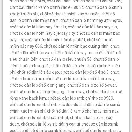
miền bắc ông nội ơi
,
chốt cầu dàn lô miền bắc siêu chuẩn 789
,
chốt cầu dàn lô xsmb chính xác e2 80 8c
,
chốt số dàn lô chính
xác 50 miễn phí
,
chốt số dàn lô chính xác ba miền
,
chốt số
dàn lô chính xác miền nam
,
chốt số dàn lô hôm nay atrungroi
,
chốt số dàn lô hôm nay êm dịu
,
chốt số dàn lô hôm nay gia
,
chốt số dàn lô hôm nay o jersey city
,
chốt số dàn lô miền bắc
bây giờ
,
chốt số dàn lô miền bắc đẹp nhất
,
chốt số dàn lô
miền bắc nay 666
,
chốt số dàn lô miền bắc quảng ninh
,
chốt
số dàn lô miền bắc vực
,
chốt số dàn lô nay mn
,
chốt số dàn lô
siêu chuẩn 24h
,
chốt số dàn lô siêu chuẩn 56
,
chốt số dàn lô
siêu chuẩn a trúng rồi
,
chốt số dàn lô siêu chuẩn online miễn
phí
,
chốt số dàn lô siêu đẹp
,
chốt số dàn lô xổ số 4 số 9
,
chốt
số dàn lô xổ số âm
,
chốt số dàn lô xổ số ba miền hôm nay
,
chốt số dàn lô xổ số kiên giang
,
chốt số dàn lô xổ số power
,
chốt số dàn lô xổ số quảng ngãi hôm nay
,
chốt số dàn lô xổ số
rồng vàng bạch kim
,
chốt số dàn lô xsmb chính xác 9999
,
chốt số dàn lô xsmb chính xác đầu đuôi
,
chốt số dàn lô xsmb
chính xác i miễn phí
,
chốt số dàn lô xsmb cho ngày hôm nay
,
chốt số dàn lô xsmb chuẩn nhất
,
chốt số dàn lô xsmb dự
đoán
,
chốt số dàn lô xsmb đánh con gì
,
chốt số dàn lô xsmb
esoft
,
chốt số dàn lô xsmb lộc phát
,
chốt số dàn lô xsmb siêu