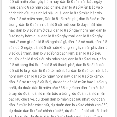
lô 8 số miền bắc ngày hôm nay
,
dàn lô 8 số miền bắc ngày
mai
,
dàn lô 8 số miền bắc online
,
Dàn lô 8 số Miền Bắc và 5
cách tính đầu tư sinh lời hiệu quả
,
dàn lô 8 số miền bắc vip
,
dàn lô 8 số miền nam
,
Dàn lô 8 số miền phí
,
dàn lô 8 số miền
trung
,
dàn lô 8 số mn
,
dàn lô 8 số một con lô duy nhất hôm
nay
,
dàn lô 8 số nằm ở đâu
,
dàn lô 8 số ngày hôm nay
,
dàn lô
8 số ngày hôm qua
,
dàn lô 8 số ngày mai
,
dàn lô 8 số ngày
mai về con gì
,
dàn lô 8 số nghĩa là gì
,
dàn lô 8 số nuôi
,
dàn lô 8
số nuôi 2 ngày
,
dàn lô 8 số nuôi khung 3 ngày miễn phí
,
dàn lô
8 số quả trám
,
dàn lô 8 số rồng bạch kim
,
Dàn lô 8 số siêu
chuẩn
,
dàn lô 8 số siêu vip miền bắc
,
dàn lô 8 số soi cầu
,
dàn
lô 8 số song thủ lô
,
dàn lô 8 số thành phố
,
dàn lô 8 số tô
,
dàn
lô 8 số tô là gì
,
dàn lô 8 số tô miền bắc
,
dàn lô 8 số tô miền bắc
hôm nay
,
dàn lô 8 số tô ngày hôm nay
,
dàn lô 8 số tô xsmb
,
dàn lô 8 số trong lô đề là gì
,
dự đoán dàn lô miền bắc 1 số duy
nhất
,
dự đoán dàn lô miền bắc 368
,
dự đoán dàn lô miền bắc
5 tay
,
dự đoán dàn lô miền bắc a trúng
,
dự đoán dàn lô miền
bắc lâu chưa về
,
dự đoán dàn lô miền bắc lâu nhất
,
dự đoán
dàn lô miền bắc xác nhất
,
dự đoán dàn lô xổ số chính xác 360
,
dự đoán dàn lô xổ số chính xác 56
,
dự đoán dàn lô xổ số chính
xác ba miền
,
dự đoán dàn lô xổ số chính xác hơn
,
dự đoán