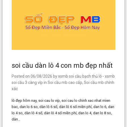
soi cầu dàn lô 4 con mb đẹp nhất
Posted on
06/08/2026
by
xsmb soi cầu bạch thủ lô - xsmb
soi cầu 3 càng víp
in
Soi cầu mb cao cấp
,
Soi cầu mb chính
xác
lô đẹp hôm nay, soi cau lo vip, soi cau lo chinh xac nhat mien
bac, dan lo 6 so, dàn lô 6 số, dàn lô 6 số miền phí, dan lo 6, dan
lo 4 so, dàn lô 4 số, dàn lô 4 số miền phí, dan lo 4, dan lo 8 so,
dàn…