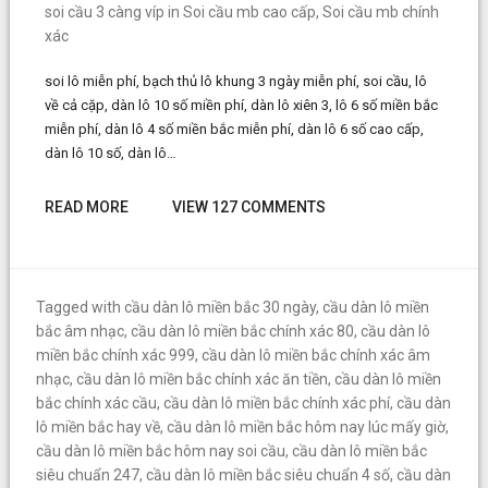
soi cầu 3 càng víp
in
Soi cầu mb cao cấp
,
Soi cầu mb chính
xác
soi lô miễn phí, bạch thủ lô khung 3 ngày miễn phí, soi cầu, lô
về cả cặp, dàn lô 10 số miền phí, dàn lô xiên 3, lô 6 số miền bắc
miễn phí, dàn lô 4 số miền bắc miễn phí, dàn lô 6 số cao cấp,
dàn lô 10 số, dàn lô…
READ MORE
VIEW 127 COMMENTS
Tagged with
cầu dàn lô miền bắc 30 ngày
,
cầu dàn lô miền
bắc âm nhạc
,
cầu dàn lô miền bắc chính xác 80
,
cầu dàn lô
miền bắc chính xác 999
,
cầu dàn lô miền bắc chính xác âm
nhạc
,
cầu dàn lô miền bắc chính xác ăn tiền
,
cầu dàn lô miền
bắc chính xác cầu
,
cầu dàn lô miền bắc chính xác phí
,
cầu dàn
lô miền bắc hay về
,
cầu dàn lô miền bắc hôm nay lúc mấy giờ
,
cầu dàn lô miền bắc hôm nay soi cầu
,
cầu dàn lô miền bắc
siêu chuẩn 247
,
cầu dàn lô miền bắc siêu chuẩn 4 số
,
cầu dàn