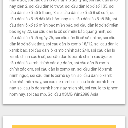
nay xiên 2
,
soi cầu dàn lô trượt
,
soi cầu dàn lô xổ số 135
,
soi
cầu dàn lô xổ số 5 tháng 3
,
soi cầu dàn lô xổ số 8 số cuối
,
soi
cầu dàn lô xổ số đắk lắk hôm nay
,
soi cầu dàn lô xổ số lắk
,
soi
cầu dàn lô xổ số miền bắc miền bắc
,
soi cầu dàn lô xổ số miền
bắc ngày 22
,
soi cầu dàn lô xổ số miền bắc quảng ninh
,
soi
cầu dàn lô xổ số ngày 25
,
soi cầu dàn lô xổ số online
,
soi cầu
dàn lô xổ số vietlott
,
soi cau dàn lo xsmb 18/12
,
soi cau dàn lo
xsmb bac
,
soi cầu dàn lô xsmb chính xác 24h
,
soi cầu dàn lô
xsmb chính xác 6 số
,
soi cầu dàn lô xsmb chính xác ây
,
soi
cầu dàn lô xsmb chính xác dự đoán
,
soi cầu dàn lô xsmb
chính xác om
,
soi cầu dàn lô xsmb ên
,
soi cầu dàn lô xsmb
minh ngọc
,
soi cầu dàn lô xsmb uy tín
,
soi cầu dàn lô xsmb
xác nhất hôm nay
,
soi cau de xsmb
,
soi cau lo de xsmb hom
nay
,
soi cau lo de xsmb hom nay mien phi
,
soi cau lo to tphcm
hom nay
,
soi cau mb
,
Soi cầu XSMB Win2888 Asia