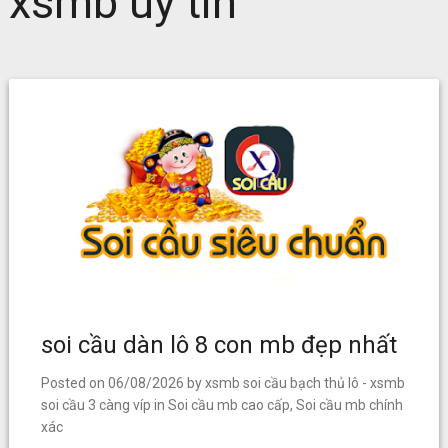
xsmb uy tín
soi cầu dàn lô 8 con mb đẹp nhất
Posted on
06/08/2026
by
xsmb soi cầu bạch thủ lô - xsmb
soi cầu 3 càng víp
in
Soi cầu mb cao cấp
,
Soi cầu mb chính
xác