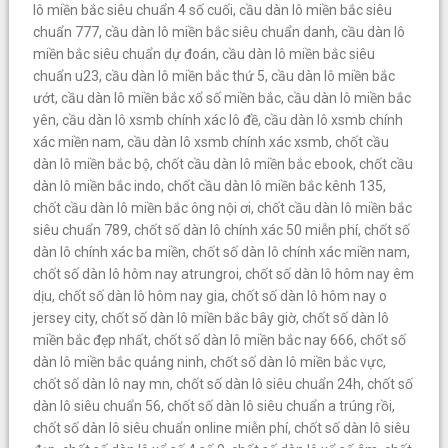
lô miền bắc siêu chuẩn 4 số cuối
,
cầu dàn lô miền bắc siêu
chuẩn 777
,
cầu dàn lô miền bắc siêu chuẩn danh
,
cầu dàn lô
miền bắc siêu chuẩn dự đoán
,
cầu dàn lô miền bắc siêu
chuẩn u23
,
cầu dàn lô miền bắc thứ 5
,
cầu dàn lô miền bắc
ướt
,
cầu dàn lô miền bắc xổ số miền bắc
,
cầu dàn lô miền bắc
yên
,
cầu dàn lô xsmb chính xác lô đề
,
cầu dàn lô xsmb chính
xác miền nam
,
cầu dàn lô xsmb chính xác xsmb
,
chốt cầu
dàn lô miền bắc bộ
,
chốt cầu dàn lô miền bắc ebook
,
chốt cầu
dàn lô miền bắc indo
,
chốt cầu dàn lô miền bắc kênh 135
,
chốt cầu dàn lô miền bắc ông nội ơi
,
chốt cầu dàn lô miền bắc
siêu chuẩn 789
,
chốt số dàn lô chính xác 50 miễn phí
,
chốt số
dàn lô chính xác ba miền
,
chốt số dàn lô chính xác miền nam
,
chốt số dàn lô hôm nay atrungroi
,
chốt số dàn lô hôm nay êm
dịu
,
chốt số dàn lô hôm nay gia
,
chốt số dàn lô hôm nay o
jersey city
,
chốt số dàn lô miền bắc bây giờ
,
chốt số dàn lô
miền bắc đẹp nhất
,
chốt số dàn lô miền bắc nay 666
,
chốt số
dàn lô miền bắc quảng ninh
,
chốt số dàn lô miền bắc vực
,
chốt số dàn lô nay mn
,
chốt số dàn lô siêu chuẩn 24h
,
chốt số
dàn lô siêu chuẩn 56
,
chốt số dàn lô siêu chuẩn a trúng rồi
,
chốt số dàn lô siêu chuẩn online miễn phí
,
chốt số dàn lô siêu