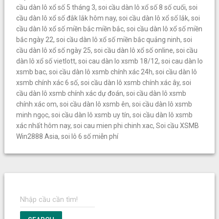
cầu dàn lô xổ số 5 tháng 3
,
soi cầu dàn lô xổ số 8 số cuối
,
soi
cầu dàn lô xổ số đắk lắk hôm nay
,
soi cầu dàn lô xổ số lắk
,
soi
cầu dàn lô xổ số miền bắc miền bắc
,
soi cầu dàn lô xổ số miền
bắc ngày 22
,
soi cầu dàn lô xổ số miền bắc quảng ninh
,
soi
cầu dàn lô xổ số ngày 25
,
soi cầu dàn lô xổ số online
,
soi cầu
dàn lô xổ số vietlott
,
soi cau dàn lo xsmb 18/12
,
soi cau dàn lo
xsmb bac
,
soi cầu dàn lô xsmb chính xác 24h
,
soi cầu dàn lô
xsmb chính xác 6 số
,
soi cầu dàn lô xsmb chính xác ây
,
soi
cầu dàn lô xsmb chính xác dự đoán
,
soi cầu dàn lô xsmb
chính xác om
,
soi cầu dàn lô xsmb ên
,
soi cầu dàn lô xsmb
minh ngọc
,
soi cầu dàn lô xsmb uy tín
,
soi cầu dàn lô xsmb
xác nhất hôm nay
,
soi cau mien phi chinh xac
,
Soi cầu XSMB
Win2888 Asia
,
soi lô 6 số miễn phí