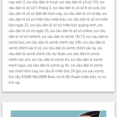
nay xiên 2
,
soi cầu dàn lô trượt
,
soi cầu dàn lô xổ số 135
,
soi
cầu dàn lô xổ số 5 tháng 3
,
soi cầu dàn lô xổ số 8 số cuối
,
soi
cầu dàn lô xổ số đắk lắk hôm nay
,
soi cầu dàn lô xổ số lắk
,
soi
cầu dàn lô xổ số miền bắc miền bắc
,
soi cầu dàn lô xổ số miền
bắc ngày 22
,
soi cầu dàn lô xổ số miền bắc quảng ninh
,
soi
cầu dàn lô xổ số ngày 25
,
soi cầu dàn lô xổ số online
,
soi cầu
dàn lô xổ số vietlott
,
soi cau dàn lo xsmb 18/12
,
soi cau dàn lo
xsmb bac
,
soi cầu dàn lô xsmb chính xác 24h
,
soi cầu dàn lô
xsmb chính xác 6 số
,
soi cầu dàn lô xsmb chính xác ây
,
soi
cầu dàn lô xsmb chính xác dự đoán
,
soi cầu dàn lô xsmb
chính xác om
,
soi cầu dàn lô xsmb ên
,
soi cầu dàn lô xsmb
minh ngọc
,
soi cầu dàn lô xsmb uy tín
,
soi cầu dàn lô xsmb
xác nhất hôm nay
,
soi cầu lô miền bắc 24 giờ
,
soi cau xsmb
,
Soi cầu XSMB Win2888 Asia
,
soi lô đề chuẩn miền bắc
,
xo so
4 lo vip