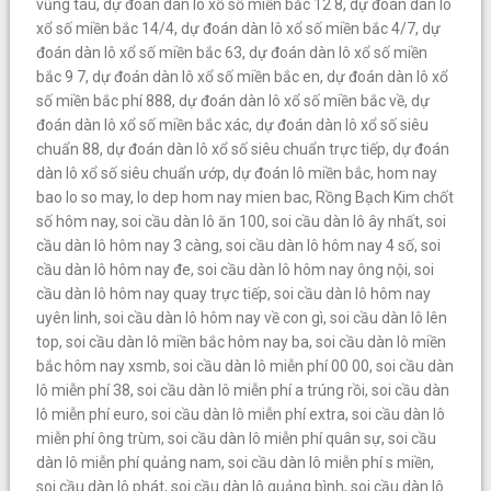
vũng tàu
,
dự đoán dàn lô xổ số miền bắc 12 8
,
dự đoán dàn lô
xổ số miền bắc 14/4
,
dự đoán dàn lô xổ số miền bắc 4/7
,
dự
đoán dàn lô xổ số miền bắc 63
,
dự đoán dàn lô xổ số miền
bắc 9 7
,
dự đoán dàn lô xổ số miền bắc en
,
dự đoán dàn lô xổ
số miền bắc phí 888
,
dự đoán dàn lô xổ số miền bắc về
,
dự
đoán dàn lô xổ số miền bắc xác
,
dự đoán dàn lô xổ số siêu
chuẩn 88
,
dự đoán dàn lô xổ số siêu chuẩn trực tiếp
,
dự đoán
dàn lô xổ số siêu chuẩn ướp
,
dự đoán lô miền bắc
,
hom nay
bao lo so may
,
lo dep hom nay mien bac
,
Rồng Bạch Kim chốt
số hôm nay
,
soi cầu dàn lô ăn 100
,
soi cầu dàn lô ây nhất
,
soi
cầu dàn lô hôm nay 3 càng
,
soi cầu dàn lô hôm nay 4 số
,
soi
cầu dàn lô hôm nay đe
,
soi cầu dàn lô hôm nay ông nội
,
soi
cầu dàn lô hôm nay quay trực tiếp
,
soi cầu dàn lô hôm nay
uyên linh
,
soi cầu dàn lô hôm nay về con gì
,
soi cầu dàn lô lên
top
,
soi cầu dàn lô miền bắc hôm nay ba
,
soi cầu dàn lô miền
bắc hôm nay xsmb
,
soi cầu dàn lô miễn phí 00 00
,
soi cầu dàn
lô miễn phí 38
,
soi cầu dàn lô miễn phí a trúng rồi
,
soi cầu dàn
lô miễn phí euro
,
soi cầu dàn lô miễn phí extra
,
soi cầu dàn lô
miễn phí ông trùm
,
soi cầu dàn lô miễn phí quân sự
,
soi cầu
dàn lô miễn phí quảng nam
,
soi cầu dàn lô miễn phí s miền
,
soi cầu dàn lô phát
,
soi cầu dàn lô quảng bình
,
soi cầu dàn lô