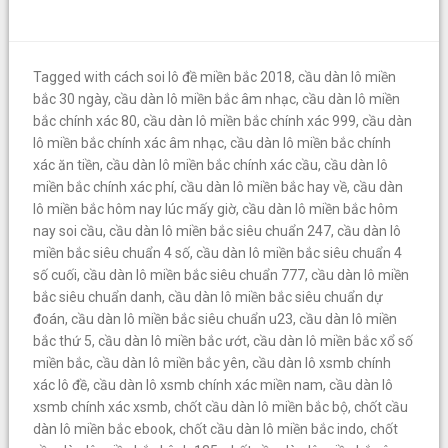
Tagged with
cách soi lô đề miền bắc 2018
,
cầu dàn lô miền
bắc 30 ngày
,
cầu dàn lô miền bắc âm nhạc
,
cầu dàn lô miền
bắc chính xác 80
,
cầu dàn lô miền bắc chính xác 999
,
cầu dàn
lô miền bắc chính xác âm nhạc
,
cầu dàn lô miền bắc chính
xác ăn tiền
,
cầu dàn lô miền bắc chính xác cầu
,
cầu dàn lô
miền bắc chính xác phí
,
cầu dàn lô miền bắc hay về
,
cầu dàn
lô miền bắc hôm nay lúc mấy giờ
,
cầu dàn lô miền bắc hôm
nay soi cầu
,
cầu dàn lô miền bắc siêu chuẩn 247
,
cầu dàn lô
miền bắc siêu chuẩn 4 số
,
cầu dàn lô miền bắc siêu chuẩn 4
số cuối
,
cầu dàn lô miền bắc siêu chuẩn 777
,
cầu dàn lô miền
bắc siêu chuẩn danh
,
cầu dàn lô miền bắc siêu chuẩn dự
đoán
,
cầu dàn lô miền bắc siêu chuẩn u23
,
cầu dàn lô miền
bắc thứ 5
,
cầu dàn lô miền bắc ướt
,
cầu dàn lô miền bắc xổ số
miền bắc
,
cầu dàn lô miền bắc yên
,
cầu dàn lô xsmb chính
xác lô đề
,
cầu dàn lô xsmb chính xác miền nam
,
cầu dàn lô
xsmb chính xác xsmb
,
chốt cầu dàn lô miền bắc bộ
,
chốt cầu
dàn lô miền bắc ebook
,
chốt cầu dàn lô miền bắc indo
,
chốt