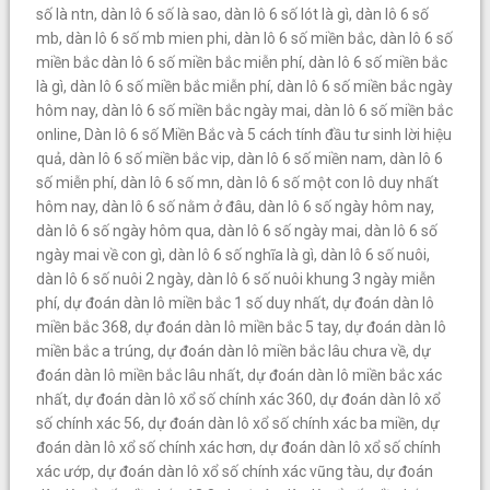
số là ntn
,
dàn lô 6 số là sao
,
dàn lô 6 số lót là gì
,
dàn lô 6 số
mb
,
dàn lô 6 số mb mien phi
,
dàn lô 6 số miền bắc
,
dàn lô 6 số
miền bắc dàn lô 6 số miền bắc miễn phí
,
dàn lô 6 số miền bắc
là gì
,
dàn lô 6 số miền bắc miễn phí
,
dàn lô 6 số miền bắc ngày
hôm nay
,
dàn lô 6 số miền bắc ngày mai
,
dàn lô 6 số miền bắc
online
,
Dàn lô 6 số Miền Bắc và 5 cách tính đầu tư sinh lời hiệu
quả
,
dàn lô 6 số miền bắc vip
,
dàn lô 6 số miền nam
,
dàn lô 6
số miễn phí
,
dàn lô 6 số mn
,
dàn lô 6 số một con lô duy nhất
hôm nay
,
dàn lô 6 số nằm ở đâu
,
dàn lô 6 số ngày hôm nay
,
dàn lô 6 số ngày hôm qua
,
dàn lô 6 số ngày mai
,
dàn lô 6 số
ngày mai về con gì
,
dàn lô 6 số nghĩa là gì
,
dàn lô 6 số nuôi
,
dàn lô 6 số nuôi 2 ngày
,
dàn lô 6 số nuôi khung 3 ngày miễn
phí
,
dự đoán dàn lô miền bắc 1 số duy nhất
,
dự đoán dàn lô
miền bắc 368
,
dự đoán dàn lô miền bắc 5 tay
,
dự đoán dàn lô
miền bắc a trúng
,
dự đoán dàn lô miền bắc lâu chưa về
,
dự
đoán dàn lô miền bắc lâu nhất
,
dự đoán dàn lô miền bắc xác
nhất
,
dự đoán dàn lô xổ số chính xác 360
,
dự đoán dàn lô xổ
số chính xác 56
,
dự đoán dàn lô xổ số chính xác ba miền
,
dự
đoán dàn lô xổ số chính xác hơn
,
dự đoán dàn lô xổ số chính
xác ướp
,
dự đoán dàn lô xổ số chính xác vũng tàu
,
dự đoán