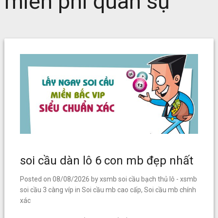
miễn phí quân sự
soi cầu dàn lô 6 con mb đẹp nhất
Posted on
08/08/2026
by
xsmb soi cầu bạch thủ lô - xsmb
soi cầu 3 càng víp
in
Soi cầu mb cao cấp
,
Soi cầu mb chính
xác