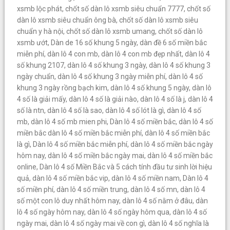
xsmb lộc phát
,
chốt số dàn lô xsmb siêu chuẩn 7777
,
chốt số
dàn lô xsmb siêu chuẩn ông bà
,
chốt số dàn lô xsmb siêu
chuẩn y hà nội
,
chốt số dàn lô xsmb umang
,
chốt số dàn lô
xsmb ướt
,
Dàn de 16 số khung 5 ngày
,
dàn đề 6 số miền bắc
miễn phí
,
dàn lô 4 con mb
,
dàn lô 4 con mb đẹp nhất
,
dàn lô 4
số khung 2107
,
dàn lô 4 số khung 3 ngày
,
dàn lô 4 số khung 3
ngày chuẩn
,
dàn lô 4 số khung 3 ngày miễn phí
,
dàn lô 4 số
khung 3 ngày rồng bạch kim
,
dàn lô 4 số khung 5 ngày
,
dàn lô
4 số là giải mấy
,
dàn lô 4 số là giải nào
,
dàn lô 4 số là j
,
dàn lô 4
số là ntn
,
dàn lô 4 số là sao
,
dàn lô 4 số lót là gì
,
dàn lô 4 số
mb
,
dàn lô 4 số mb mien phi
,
Dàn lô 4 số miền bắc
,
dàn lô 4 số
miền bắc dàn lô 4 số miền bắc miễn phí
,
dàn lô 4 số miền bắc
là gì
,
Dàn lô 4 số miền bắc miễn phí
,
dàn lô 4 số miền bắc ngày
hôm nay
,
dàn lô 4 số miền bắc ngày mai
,
dàn lô 4 số miền bắc
online
,
Dàn lô 4 số Miền Bắc và 5 cách tính đầu tư sinh lời hiệu
quả
,
dàn lô 4 số miền bắc vip
,
dàn lô 4 số miền nam
,
Dàn lô 4
số miền phí
,
dàn lô 4 số miền trung
,
dàn lô 4 số mn
,
dàn lô 4
số một con lô duy nhất hôm nay
,
dàn lô 4 số nằm ở đâu
,
dàn
lô 4 số ngày hôm nay
,
dàn lô 4 số ngày hôm qua
,
dàn lô 4 số
ngày mai
,
dàn lô 4 số ngày mai về con gì
,
dàn lô 4 số nghĩa là