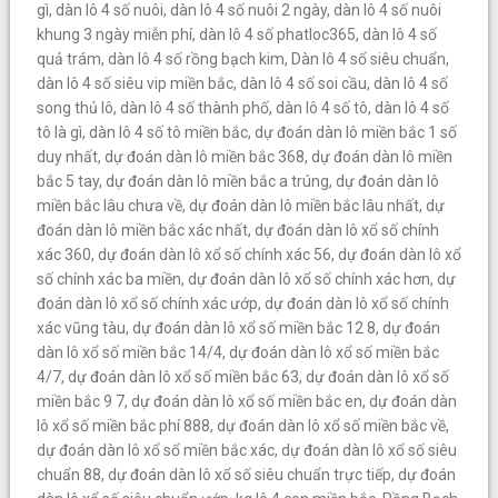
gì
,
dàn lô 4 số nuôi
,
dàn lô 4 số nuôi 2 ngày
,
dàn lô 4 số nuôi
khung 3 ngày miễn phí
,
dàn lô 4 số phatloc365
,
dàn lô 4 số
quả trám
,
dàn lô 4 số rồng bạch kim
,
Dàn lô 4 số siêu chuẩn
,
dàn lô 4 số siêu vip miền bắc
,
dàn lô 4 số soi cầu
,
dàn lô 4 số
song thủ lô
,
dàn lô 4 số thành phố
,
dàn lô 4 số tô
,
dàn lô 4 số
tô là gì
,
dàn lô 4 số tô miền bắc
,
dự đoán dàn lô miền bắc 1 số
duy nhất
,
dự đoán dàn lô miền bắc 368
,
dự đoán dàn lô miền
bắc 5 tay
,
dự đoán dàn lô miền bắc a trúng
,
dự đoán dàn lô
miền bắc lâu chưa về
,
dự đoán dàn lô miền bắc lâu nhất
,
dự
đoán dàn lô miền bắc xác nhất
,
dự đoán dàn lô xổ số chính
xác 360
,
dự đoán dàn lô xổ số chính xác 56
,
dự đoán dàn lô xổ
số chính xác ba miền
,
dự đoán dàn lô xổ số chính xác hơn
,
dự
đoán dàn lô xổ số chính xác ướp
,
dự đoán dàn lô xổ số chính
xác vũng tàu
,
dự đoán dàn lô xổ số miền bắc 12 8
,
dự đoán
dàn lô xổ số miền bắc 14/4
,
dự đoán dàn lô xổ số miền bắc
4/7
,
dự đoán dàn lô xổ số miền bắc 63
,
dự đoán dàn lô xổ số
miền bắc 9 7
,
dự đoán dàn lô xổ số miền bắc en
,
dự đoán dàn
lô xổ số miền bắc phí 888
,
dự đoán dàn lô xổ số miền bắc về
,
dự đoán dàn lô xổ số miền bắc xác
,
dự đoán dàn lô xổ số siêu
chuẩn 88
,
dự đoán dàn lô xổ số siêu chuẩn trực tiếp
,
dự đoán