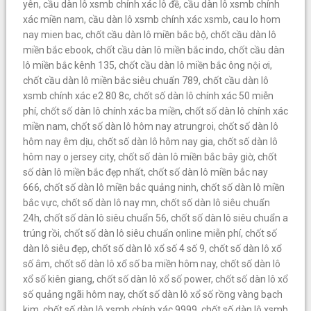
yên
,
cầu dàn lô xsmb chính xác lô đề
,
cầu dàn lô xsmb chính
xác miền nam
,
cầu dàn lô xsmb chính xác xsmb
,
cau lo hom
nay mien bac
,
chốt cầu dàn lô miền bắc bộ
,
chốt cầu dàn lô
miền bắc ebook
,
chốt cầu dàn lô miền bắc indo
,
chốt cầu dàn
lô miền bắc kênh 135
,
chốt cầu dàn lô miền bắc ông nội ơi
,
chốt cầu dàn lô miền bắc siêu chuẩn 789
,
chốt cầu dàn lô
xsmb chính xác e2 80 8c
,
chốt số dàn lô chính xác 50 miễn
phí
,
chốt số dàn lô chính xác ba miền
,
chốt số dàn lô chính xác
miền nam
,
chốt số dàn lô hôm nay atrungroi
,
chốt số dàn lô
hôm nay êm dịu
,
chốt số dàn lô hôm nay gia
,
chốt số dàn lô
hôm nay o jersey city
,
chốt số dàn lô miền bắc bây giờ
,
chốt
số dàn lô miền bắc đẹp nhất
,
chốt số dàn lô miền bắc nay
666
,
chốt số dàn lô miền bắc quảng ninh
,
chốt số dàn lô miền
bắc vực
,
chốt số dàn lô nay mn
,
chốt số dàn lô siêu chuẩn
24h
,
chốt số dàn lô siêu chuẩn 56
,
chốt số dàn lô siêu chuẩn a
trúng rồi
,
chốt số dàn lô siêu chuẩn online miễn phí
,
chốt số
dàn lô siêu đẹp
,
chốt số dàn lô xổ số 4 số 9
,
chốt số dàn lô xổ
số âm
,
chốt số dàn lô xổ số ba miền hôm nay
,
chốt số dàn lô
xổ số kiên giang
,
chốt số dàn lô xổ số power
,
chốt số dàn lô xổ
số quảng ngãi hôm nay
,
chốt số dàn lô xổ số rồng vàng bạch
kim
,
chốt số dàn lô xsmb chính xác 9999
,
chốt số dàn lô xsmb