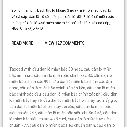
soi lô miễn phí, bạch thủ lô khung 3 ngày miễn phí, soi cầu, lô
về cả cặp, dàn lô 10 số miền phí, dàn lô xiên 3, lô 6 số miền bắc
miễn phí, dàn lô 4 số miền bắc miễn phí, dàn lô 6 số cao cấp,
dàn lô 10 số, dàn lô…
READ MORE
VIEW 127 COMMENTS
Tagged with
cầu dàn lô miền bắc 30 ngày
,
cầu dàn lô miền
bắc âm nhạc
,
cầu dàn lô miền bắc chính xác 80
,
cầu dàn lô
miền bắc chính xác 999
,
cầu dàn lô miền bắc chính xác âm
nhạc
,
cầu dàn lô miền bắc chính xác ăn tiền
,
cầu dàn lô miền
bắc chính xác cầu
,
cầu dàn lô miền bắc chính xác phí
,
cầu dàn
lô miền bắc hay về
,
cầu dàn lô miền bắc hôm nay lúc mấy giờ
,
cầu dàn lô miền bắc hôm nay soi cầu
,
cầu dàn lô miền bắc
siêu chuẩn 247
,
cầu dàn lô miền bắc siêu chuẩn 4 số
,
cầu dàn
lô miền bắc siêu chuẩn 4 số cuối
,
cầu dàn lô miền bắc siêu
chuẩn 777
,
cầu dàn lô miền bắc siêu chuẩn danh
,
cầu dàn lô