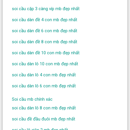
soi cầu cặp 3 càng víp mb đẹp nhất
soi cầu dàn đề 4 con mb đẹp nhất
soi cầu dàn đề 6 con mb đẹp nhất
soi cầu dàn đề 8 con mb đẹp nhất
soi cầu dàn đề 10 con mb đẹp nhất
soi cầu dàn lô 10 con mb đẹp nhất
soi cầu dàn lô 4 con mb đẹp nhất
soi cầu dàn lô 6 con mb đẹp nhất
Soi cầu mb chính xác
soi cầu dàn lô 8 con mb đẹp nhất
soi cầu đề đầu đuôi mb đẹp nhất
soi cầu lô xiên 2 mb đẹp nhất