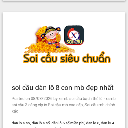
soi cầu dàn lô 8 con mb đẹp nhất
Posted on
08/08/2026
by
xsmb soi cầu bạch thủ lô - xsmb
soi cầu 3 càng víp
in
Soi cầu mb cao cấp
,
Soi cầu mb chính
xác
dan lo 6 so, dàn lô 6 số, dàn lô 6 số miền phí, dan lo 6, dan lo 4