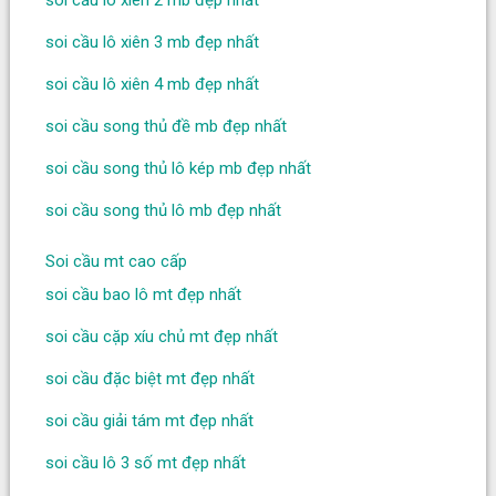
soi cầu lô xiên 3 mb đẹp nhất
soi cầu lô xiên 4 mb đẹp nhất
soi cầu song thủ đề mb đẹp nhất
soi cầu song thủ lô kép mb đẹp nhất
soi cầu song thủ lô mb đẹp nhất
Soi cầu mt cao cấp
soi cầu bao lô mt đẹp nhất
soi cầu cặp xíu chủ mt đẹp nhất
soi cầu đặc biệt mt đẹp nhất
soi cầu giải tám mt đẹp nhất
soi cầu lô 3 số mt đẹp nhất