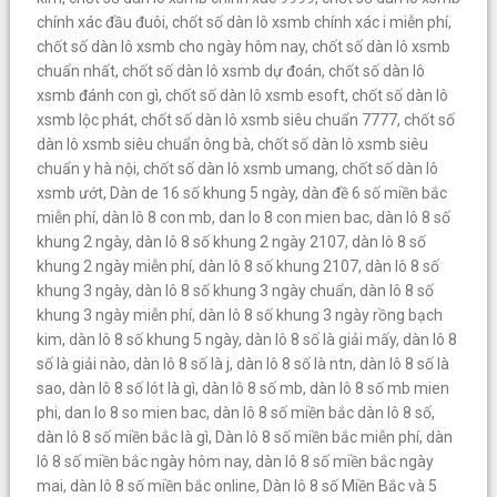
chính xác đầu đuôi
,
chốt số dàn lô xsmb chính xác i miễn phí
,
chốt số dàn lô xsmb cho ngày hôm nay
,
chốt số dàn lô xsmb
chuẩn nhất
,
chốt số dàn lô xsmb dự đoán
,
chốt số dàn lô
xsmb đánh con gì
,
chốt số dàn lô xsmb esoft
,
chốt số dàn lô
xsmb lộc phát
,
chốt số dàn lô xsmb siêu chuẩn 7777
,
chốt số
dàn lô xsmb siêu chuẩn ông bà
,
chốt số dàn lô xsmb siêu
chuẩn y hà nội
,
chốt số dàn lô xsmb umang
,
chốt số dàn lô
xsmb ướt
,
Dàn de 16 số khung 5 ngày
,
dàn đề 6 số miền bắc
miễn phí
,
dàn lô 8 con mb
,
dan lo 8 con mien bac
,
dàn lô 8 số
khung 2 ngày
,
dàn lô 8 số khung 2 ngày 2107
,
dàn lô 8 số
khung 2 ngày miễn phí
,
dàn lô 8 số khung 2107
,
dàn lô 8 số
khung 3 ngày
,
dàn lô 8 số khung 3 ngày chuẩn
,
dàn lô 8 số
khung 3 ngày miễn phí
,
dàn lô 8 số khung 3 ngày rồng bạch
kim
,
dàn lô 8 số khung 5 ngày
,
dàn lô 8 số là giải mấy
,
dàn lô 8
số là giải nào
,
dàn lô 8 số là j
,
dàn lô 8 số là ntn
,
dàn lô 8 số là
sao
,
dàn lô 8 số lót là gì
,
dàn lô 8 số mb
,
dàn lô 8 số mb mien
phi
,
dan lo 8 so mien bac
,
dàn lô 8 số miền bắc dàn lô 8 số
,
dàn lô 8 số miền bắc là gì
,
Dàn lô 8 số miền bắc miễn phí
,
dàn
lô 8 số miền bắc ngày hôm nay
,
dàn lô 8 số miền bắc ngày
mai
,
dàn lô 8 số miền bắc online
,
Dàn lô 8 số Miền Bắc và 5