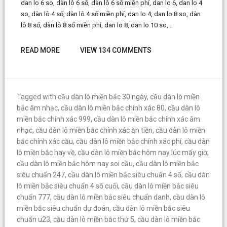
dan lo 6 so, dàn lô 6 số, dàn lô 6 số miền phí, dan lo 6, dan lo 4
so, dàn lô 4 số, dàn lô 4 số miền phí, dan lo 4, dan lo 8 so, dàn
lô 8 số, dàn lô 8 số miền phí, dan lo 8, dan lo 10 so,…
READ MORE
VIEW 134 COMMENTS
Tagged with
cầu dàn lô miền bắc 30 ngày
,
cầu dàn lô miền
bắc âm nhạc
,
cầu dàn lô miền bắc chính xác 80
,
cầu dàn lô
miền bắc chính xác 999
,
cầu dàn lô miền bắc chính xác âm
nhạc
,
cầu dàn lô miền bắc chính xác ăn tiền
,
cầu dàn lô miền
bắc chính xác cầu
,
cầu dàn lô miền bắc chính xác phí
,
cầu dàn
lô miền bắc hay về
,
cầu dàn lô miền bắc hôm nay lúc mấy giờ
,
cầu dàn lô miền bắc hôm nay soi cầu
,
cầu dàn lô miền bắc
siêu chuẩn 247
,
cầu dàn lô miền bắc siêu chuẩn 4 số
,
cầu dàn
lô miền bắc siêu chuẩn 4 số cuối
,
cầu dàn lô miền bắc siêu
chuẩn 777
,
cầu dàn lô miền bắc siêu chuẩn danh
,
cầu dàn lô
miền bắc siêu chuẩn dự đoán
,
cầu dàn lô miền bắc siêu
chuẩn u23
,
cầu dàn lô miền bắc thứ 5
,
cầu dàn lô miền bắc