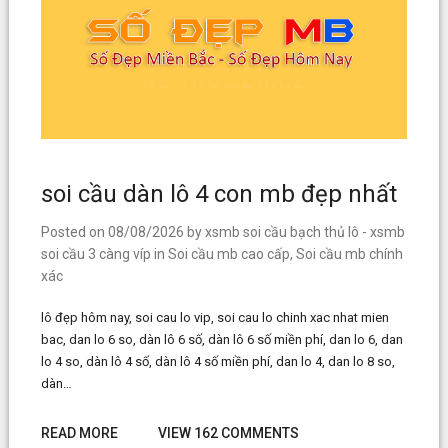
soi cầu dàn lô 4 con mb đẹp nhất
Posted on
08/08/2026
by
xsmb soi cầu bạch thủ lô - xsmb
soi cầu 3 càng víp
in
Soi cầu mb cao cấp
,
Soi cầu mb chính
xác
lô đẹp hôm nay, soi cau lo vip, soi cau lo chinh xac nhat mien
bac, dan lo 6 so, dàn lô 6 số, dàn lô 6 số miền phí, dan lo 6, dan
lo 4 so, dàn lô 4 số, dàn lô 4 số miền phí, dan lo 4, dan lo 8 so,
dàn…
READ MORE
VIEW 162 COMMENTS