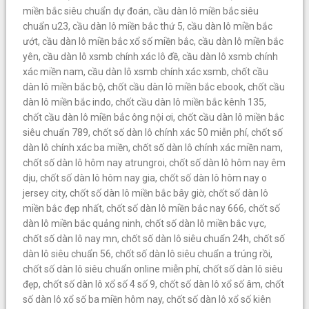
miền bắc siêu chuẩn dự đoán
,
cầu dàn lô miền bắc siêu
chuẩn u23
,
cầu dàn lô miền bắc thứ 5
,
cầu dàn lô miền bắc
ướt
,
cầu dàn lô miền bắc xổ số miền bắc
,
cầu dàn lô miền bắc
yên
,
cầu dàn lô xsmb chính xác lô đề
,
cầu dàn lô xsmb chính
xác miền nam
,
cầu dàn lô xsmb chính xác xsmb
,
chốt cầu
dàn lô miền bắc bộ
,
chốt cầu dàn lô miền bắc ebook
,
chốt cầu
dàn lô miền bắc indo
,
chốt cầu dàn lô miền bắc kênh 135
,
chốt cầu dàn lô miền bắc ông nội ơi
,
chốt cầu dàn lô miền bắc
siêu chuẩn 789
,
chốt số dàn lô chính xác 50 miễn phí
,
chốt số
dàn lô chính xác ba miền
,
chốt số dàn lô chính xác miền nam
,
chốt số dàn lô hôm nay atrungroi
,
chốt số dàn lô hôm nay êm
dịu
,
chốt số dàn lô hôm nay gia
,
chốt số dàn lô hôm nay o
jersey city
,
chốt số dàn lô miền bắc bây giờ
,
chốt số dàn lô
miền bắc đẹp nhất
,
chốt số dàn lô miền bắc nay 666
,
chốt số
dàn lô miền bắc quảng ninh
,
chốt số dàn lô miền bắc vực
,
chốt số dàn lô nay mn
,
chốt số dàn lô siêu chuẩn 24h
,
chốt số
dàn lô siêu chuẩn 56
,
chốt số dàn lô siêu chuẩn a trúng rồi
,
chốt số dàn lô siêu chuẩn online miễn phí
,
chốt số dàn lô siêu
đẹp
,
chốt số dàn lô xổ số 4 số 9
,
chốt số dàn lô xổ số âm
,
chốt
số dàn lô xổ số ba miền hôm nay
,
chốt số dàn lô xổ số kiên