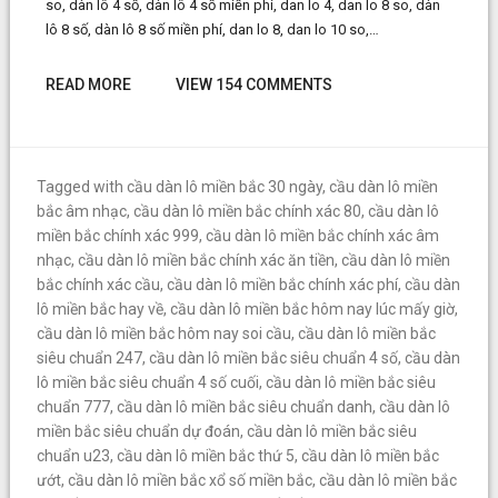
so, dàn lô 4 số, dàn lô 4 số miền phí, dan lo 4, dan lo 8 so, dàn
lô 8 số, dàn lô 8 số miền phí, dan lo 8, dan lo 10 so,…
READ MORE
VIEW 154 COMMENTS
Tagged with
cầu dàn lô miền bắc 30 ngày
,
cầu dàn lô miền
bắc âm nhạc
,
cầu dàn lô miền bắc chính xác 80
,
cầu dàn lô
miền bắc chính xác 999
,
cầu dàn lô miền bắc chính xác âm
nhạc
,
cầu dàn lô miền bắc chính xác ăn tiền
,
cầu dàn lô miền
bắc chính xác cầu
,
cầu dàn lô miền bắc chính xác phí
,
cầu dàn
lô miền bắc hay về
,
cầu dàn lô miền bắc hôm nay lúc mấy giờ
,
cầu dàn lô miền bắc hôm nay soi cầu
,
cầu dàn lô miền bắc
siêu chuẩn 247
,
cầu dàn lô miền bắc siêu chuẩn 4 số
,
cầu dàn
lô miền bắc siêu chuẩn 4 số cuối
,
cầu dàn lô miền bắc siêu
chuẩn 777
,
cầu dàn lô miền bắc siêu chuẩn danh
,
cầu dàn lô
miền bắc siêu chuẩn dự đoán
,
cầu dàn lô miền bắc siêu
chuẩn u23
,
cầu dàn lô miền bắc thứ 5
,
cầu dàn lô miền bắc
ướt
,
cầu dàn lô miền bắc xổ số miền bắc
,
cầu dàn lô miền bắc