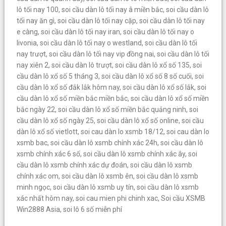
lô tối nay 100
,
soi cầu dàn lô tối nay â miền bắc
,
soi cầu dàn lô
tối nay ăn gì
,
soi cầu dàn lô tối nay cặp
,
soi cầu dàn lô tối nay
e càng
,
soi cầu dàn lô tối nay iran
,
soi cầu dàn lô tối nay o
livonia
,
soi cầu dàn lô tối nay o westland
,
soi cầu dàn lô tối
nay trượt
,
soi cầu dàn lô tối nay vip đồng nai
,
soi cầu dàn lô tối
nay xiên 2
,
soi cầu dàn lô trượt
,
soi cầu dàn lô xổ số 135
,
soi
cầu dàn lô xổ số 5 tháng 3
,
soi cầu dàn lô xổ số 8 số cuối
,
soi
cầu dàn lô xổ số đắk lắk hôm nay
,
soi cầu dàn lô xổ số lắk
,
soi
cầu dàn lô xổ số miền bắc miền bắc
,
soi cầu dàn lô xổ số miền
bắc ngày 22
,
soi cầu dàn lô xổ số miền bắc quảng ninh
,
soi
cầu dàn lô xổ số ngày 25
,
soi cầu dàn lô xổ số online
,
soi cầu
dàn lô xổ số vietlott
,
soi cau dàn lo xsmb 18/12
,
soi cau dàn lo
xsmb bac
,
soi cầu dàn lô xsmb chính xác 24h
,
soi cầu dàn lô
xsmb chính xác 6 số
,
soi cầu dàn lô xsmb chính xác ây
,
soi
cầu dàn lô xsmb chính xác dự đoán
,
soi cầu dàn lô xsmb
chính xác om
,
soi cầu dàn lô xsmb ên
,
soi cầu dàn lô xsmb
minh ngọc
,
soi cầu dàn lô xsmb uy tín
,
soi cầu dàn lô xsmb
xác nhất hôm nay
,
soi cau mien phi chinh xac
,
Soi cầu XSMB
Win2888 Asia
,
soi lô 6 số miễn phí