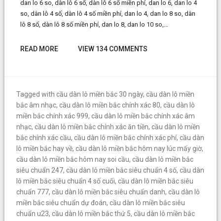
dan lo 6 so, dàn lô 6 số, dàn lô 6 số miền phí, dan lo 6, dan lo 4
so, dàn lô 4 số, dàn lô 4 số miền phí, dan lo 4, dan lo 8 so, dàn
lô 8 số, dàn lô 8 số miền phí, dan lo 8, dan lo 10 so,…
READ MORE
VIEW 134 COMMENTS
Tagged with
cầu dàn lô miền bắc 30 ngày
,
cầu dàn lô miền
bắc âm nhạc
,
cầu dàn lô miền bắc chính xác 80
,
cầu dàn lô
miền bắc chính xác 999
,
cầu dàn lô miền bắc chính xác âm
nhạc
,
cầu dàn lô miền bắc chính xác ăn tiền
,
cầu dàn lô miền
bắc chính xác cầu
,
cầu dàn lô miền bắc chính xác phí
,
cầu dàn
lô miền bắc hay về
,
cầu dàn lô miền bắc hôm nay lúc mấy giờ
,
cầu dàn lô miền bắc hôm nay soi cầu
,
cầu dàn lô miền bắc
siêu chuẩn 247
,
cầu dàn lô miền bắc siêu chuẩn 4 số
,
cầu dàn
lô miền bắc siêu chuẩn 4 số cuối
,
cầu dàn lô miền bắc siêu
chuẩn 777
,
cầu dàn lô miền bắc siêu chuẩn danh
,
cầu dàn lô
miền bắc siêu chuẩn dự đoán
,
cầu dàn lô miền bắc siêu
chuẩn u23
,
cầu dàn lô miền bắc thứ 5
,
cầu dàn lô miền bắc