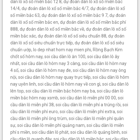
dàn lô xổ số miền bắc 12 8
,
dự đoán dàn lô xổ số miền bắc
14/4
,
dự đoán dàn lô xổ số miền bắc 4/7
,
dự đoán dàn lô xổ
số miền bắc 63
,
dự đoán dàn lô xổ số miền bắc 9 7
,
dự đoán
dàn lô xổ số miền bắc en
,
dự đoán dàn lô xổ số miền bắc phí
888
,
dự đoán dàn lô xổ số miền bắc về
,
dự đoán dàn lô xổ số
miền bắc xác
,
dự đoán dàn lô xổ số siêu chuẩn 88
,
dự đoán
dàn lô xổ số siêu chuẩn trực tiếp
,
dự đoán dàn lô xổ số siêu
chuẩn ướp
,
lo dep nhat hom nay mien phi
,
Rồng Bạch Kim
chốt số hôm nay
,
soi cầu dàn lô ăn 100
,
soi cầu dàn lô ây
nhất
,
soi cầu dàn lô hôm nay 3 càng
,
soi cầu dàn lô hôm nay
4 số
,
soi cầu dàn lô hôm nay đe
,
soi cầu dàn lô hôm nay ông
nội
,
soi cầu dàn lô hôm nay quay trực tiếp
,
soi cầu dàn lô hôm
nay uyên linh
,
soi cầu dàn lô hôm nay về con gì
,
soi cầu dàn lô
lên top
,
soi cầu dàn lô miền bắc hôm nay ba
,
soi cầu dàn lô
miền bắc hôm nay xsmb
,
soi cầu dàn lô miễn phí 00 00
,
soi
cầu dàn lô miễn phí 38
,
soi cầu dàn lô miễn phí a trúng rồi
,
soi
cầu dàn lô miễn phí euro
,
soi cầu dàn lô miễn phí extra
,
soi
cầu dàn lô miễn phí ông trùm
,
soi cầu dàn lô miễn phí quân
sự
,
soi cầu dàn lô miễn phí quảng nam
,
soi cầu dàn lô miễn
phí s miền
,
soi cầu dàn lô phát
,
soi cầu dàn lô quảng bình
,
soi
cầu dàn lô quanh đây
,
soi cầu dàn lô tô miền bắc
,
soi cầu dàn