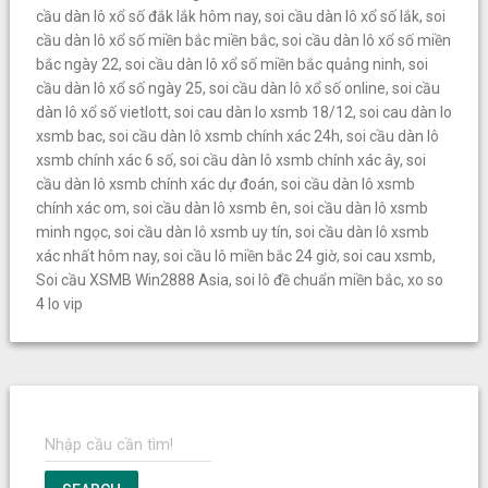
cầu dàn lô xổ số đắk lắk hôm nay
,
soi cầu dàn lô xổ số lắk
,
soi
cầu dàn lô xổ số miền bắc miền bắc
,
soi cầu dàn lô xổ số miền
bắc ngày 22
,
soi cầu dàn lô xổ số miền bắc quảng ninh
,
soi
cầu dàn lô xổ số ngày 25
,
soi cầu dàn lô xổ số online
,
soi cầu
dàn lô xổ số vietlott
,
soi cau dàn lo xsmb 18/12
,
soi cau dàn lo
xsmb bac
,
soi cầu dàn lô xsmb chính xác 24h
,
soi cầu dàn lô
xsmb chính xác 6 số
,
soi cầu dàn lô xsmb chính xác ây
,
soi
cầu dàn lô xsmb chính xác dự đoán
,
soi cầu dàn lô xsmb
chính xác om
,
soi cầu dàn lô xsmb ên
,
soi cầu dàn lô xsmb
minh ngọc
,
soi cầu dàn lô xsmb uy tín
,
soi cầu dàn lô xsmb
xác nhất hôm nay
,
soi cầu lô miền bắc 24 giờ
,
soi cau xsmb
,
Soi cầu XSMB Win2888 Asia
,
soi lô đề chuẩn miền bắc
,
xo so
4 lo vip