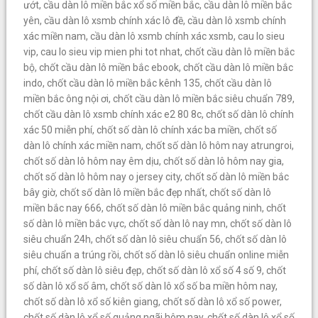
ướt
,
cầu dàn lô miền bắc xổ số miền bắc
,
cầu dàn lô miền bắc
yên
,
cầu dàn lô xsmb chính xác lô đề
,
cầu dàn lô xsmb chính
xác miền nam
,
cầu dàn lô xsmb chính xác xsmb
,
cau lo sieu
vip
,
cau lo sieu vip mien phi tot nhat
,
chốt cầu dàn lô miền bắc
bộ
,
chốt cầu dàn lô miền bắc ebook
,
chốt cầu dàn lô miền bắc
indo
,
chốt cầu dàn lô miền bắc kênh 135
,
chốt cầu dàn lô
miền bắc ông nội ơi
,
chốt cầu dàn lô miền bắc siêu chuẩn 789
,
chốt cầu dàn lô xsmb chính xác e2 80 8c
,
chốt số dàn lô chính
xác 50 miễn phí
,
chốt số dàn lô chính xác ba miền
,
chốt số
dàn lô chính xác miền nam
,
chốt số dàn lô hôm nay atrungroi
,
chốt số dàn lô hôm nay êm dịu
,
chốt số dàn lô hôm nay gia
,
chốt số dàn lô hôm nay o jersey city
,
chốt số dàn lô miền bắc
bây giờ
,
chốt số dàn lô miền bắc đẹp nhất
,
chốt số dàn lô
miền bắc nay 666
,
chốt số dàn lô miền bắc quảng ninh
,
chốt
số dàn lô miền bắc vực
,
chốt số dàn lô nay mn
,
chốt số dàn lô
siêu chuẩn 24h
,
chốt số dàn lô siêu chuẩn 56
,
chốt số dàn lô
siêu chuẩn a trúng rồi
,
chốt số dàn lô siêu chuẩn online miễn
phí
,
chốt số dàn lô siêu đẹp
,
chốt số dàn lô xổ số 4 số 9
,
chốt
số dàn lô xổ số âm
,
chốt số dàn lô xổ số ba miền hôm nay
,
chốt số dàn lô xổ số kiên giang
,
chốt số dàn lô xổ số power
,
chốt số dàn lô xổ số quảng ngãi hôm nay
,
chốt số dàn lô xổ số