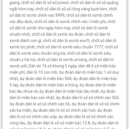
giang
,
chốt số dàn lô xổ số power
,
chốt số dàn lô xổ số quảng
ngãi hôm nay
,
chốt số dàn lô xổ số rồng vàng bạch kim
,
chốt
số dàn lô xsmb chính xác 9999
,
chốt số dàn lô xsmb chính
xác đầu đuôi
,
chốt số dàn lô xsmb chính xác i miễn phí
,
chốt
số dàn lô xsmb cho ngày hôm nay
,
chốt số dàn lô xsmb
chuẩn nhất
,
chốt số dàn lô xsmb dự đoán
,
chốt số dàn lô
xsmb đánh con gì
,
chốt số dàn lô xsmb esoft
,
chốt số dàn lô
xsmb lộc phát
,
chốt số dàn lô xsmb siêu chuẩn 7777
,
chốt số
dàn lô xsmb siêu chuẩn ông bà
,
chốt số dàn lô xsmb siêu
chuẩn y hà nội
,
chốt số dàn lô xsmb umang
,
chốt số dàn lô
xsmb ướt
,
Dàn de 16 số khung 5 ngày
,
dàn đề 6 số miền bắc
miễn phí
,
dàn lô 10 con mb
,
dự đoán dàn lô miền bắc 1 số duy
nhất
,
dự đoán dàn lô miền bắc 368
,
dự đoán dàn lô miền bắc
5 tay
,
dự đoán dàn lô miền bắc a trúng
,
dự đoán dàn lô miền
bắc lâu chưa về
,
dự đoán dàn lô miền bắc lâu nhất
,
dự đoán
dàn lô miền bắc xác nhất
,
dự đoán dàn lô xổ số chính xác 360
,
dự đoán dàn lô xổ số chính xác 56
,
dự đoán dàn lô xổ số chính
xác ba miền
,
dự đoán dàn lô xổ số chính xác hơn
,
dự đoán
dàn lô xổ số chính xác ướp
,
dự đoán dàn lô xổ số chính xác
vũng tàu
,
dự đoán dàn lô xổ số miền bắc 12 8
,
dự đoán dàn lô