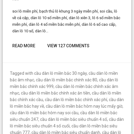
soi lô miễn phí, bạch thủ lô khung 3 ngày miễn phí, soi cầu, lô
về cả cặp, dàn lô 10 số miền phí, dàn lô xiên 3, lô 6 số miền bắc
miễn phí, dàn lô 4 số miền bắc miễn phí, dàn lô 6 số cao cấp,
dàn lô 10 số, dàn lô…
READ MORE
VIEW 127 COMMENTS
Tagged with
cầu dàn lô miền bắc 30 ngày
,
cầu dàn lô miền
bắc âm nhạc
,
cầu dàn lô miền bắc chính xác 80
,
cầu dàn lô
miền bắc chính xác 999
,
cầu dàn lô miền bắc chính xác âm
nhạc
,
cầu dàn lô miền bắc chính xác ăn tiền
,
cầu dàn lô miền
bắc chính xác cầu
,
cầu dàn lô miền bắc chính xác phí
,
cầu dàn
lô miền bắc hay về
,
cầu dàn lô miền bắc hôm nay lúc mấy giờ
,
cầu dàn lô miền bắc hôm nay soi cầu
,
cầu dàn lô miền bắc
siêu chuẩn 247
,
cầu dàn lô miền bắc siêu chuẩn 4 số
,
cầu dàn
lô miền bắc siêu chuẩn 4 số cuối
,
cầu dàn lô miền bắc siêu
chuẩn 777
,
cầu dàn lô miền bắc siêu chuẩn danh
,
cầu dàn lô