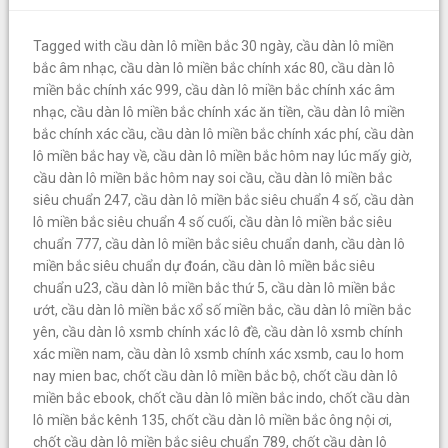
Tagged with
cầu dàn lô miền bắc 30 ngày
,
cầu dàn lô miền
bắc âm nhạc
,
cầu dàn lô miền bắc chính xác 80
,
cầu dàn lô
miền bắc chính xác 999
,
cầu dàn lô miền bắc chính xác âm
nhạc
,
cầu dàn lô miền bắc chính xác ăn tiền
,
cầu dàn lô miền
bắc chính xác cầu
,
cầu dàn lô miền bắc chính xác phí
,
cầu dàn
lô miền bắc hay về
,
cầu dàn lô miền bắc hôm nay lúc mấy giờ
,
cầu dàn lô miền bắc hôm nay soi cầu
,
cầu dàn lô miền bắc
siêu chuẩn 247
,
cầu dàn lô miền bắc siêu chuẩn 4 số
,
cầu dàn
lô miền bắc siêu chuẩn 4 số cuối
,
cầu dàn lô miền bắc siêu
chuẩn 777
,
cầu dàn lô miền bắc siêu chuẩn danh
,
cầu dàn lô
miền bắc siêu chuẩn dự đoán
,
cầu dàn lô miền bắc siêu
chuẩn u23
,
cầu dàn lô miền bắc thứ 5
,
cầu dàn lô miền bắc
ướt
,
cầu dàn lô miền bắc xổ số miền bắc
,
cầu dàn lô miền bắc
yên
,
cầu dàn lô xsmb chính xác lô đề
,
cầu dàn lô xsmb chính
xác miền nam
,
cầu dàn lô xsmb chính xác xsmb
,
cau lo hom
nay mien bac
,
chốt cầu dàn lô miền bắc bộ
,
chốt cầu dàn lô
miền bắc ebook
,
chốt cầu dàn lô miền bắc indo
,
chốt cầu dàn
lô miền bắc kênh 135
,
chốt cầu dàn lô miền bắc ông nội ơi
,
chốt cầu dàn lô miền bắc siêu chuẩn 789
,
chốt cầu dàn lô