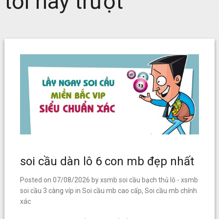
tối nay trượt
soi cầu dàn lô 6 con mb đẹp nhất
Posted on
07/08/2026
by
xsmb soi cầu bạch thủ lô - xsmb
soi cầu 3 càng víp
in
Soi cầu mb cao cấp
,
Soi cầu mb chính
xác