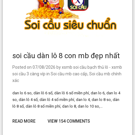
soi cầu dàn lô 8 con mb đẹp nhất
Posted on
07/08/2026
by
xsmb soi cầu bạch thủ lô - xsmb
soi cầu 3 càng víp
in
Soi cầu mb cao cấp
,
Soi cầu mb chính
xác
dan lo 6 so, dàn lô 6 số, dàn lô 6 số miền phí, dan lo 6, dan lo 4
so, dàn lô 4 số, dàn lô 4 số miền phí, dan lo 4, dan lo 8 so, dàn
lô 8 số, dàn lô 8 số miền phí, dan lo 8, dan lo 10 so,…
READ MORE
VIEW 154 COMMENTS