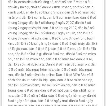
dàn lô xsmb siêu chuẩn ông bà
,
chốt số dàn lô xsmb siêu
chuẩn y hà nội
,
chốt số dàn lô xsmb umang
,
chốt số dàn lô
xsmb ướt
,
Dàn de 16 số khung 5 ngày
,
dàn đề 6 số miền bắc
miễn phí
,
dàn lô 8 con mb
,
dan lo 8 con mien bac
,
dàn lô 8 số
khung 2 ngày
,
dàn lô 8 số khung 2 ngày 2107
,
dàn lô 8 số
khung 2 ngày miễn phí
,
dàn lô 8 số khung 2107
,
dàn lô 8 số
khung 3 ngày
,
dàn lô 8 số khung 3 ngày chuẩn
,
dàn lô 8 số
khung 3 ngày miễn phí
,
dàn lô 8 số khung 3 ngày rồng bạch
kim
,
dàn lô 8 số khung 5 ngày
,
dàn lô 8 số là giải mấy
,
dàn lô 8
số là giải nào
,
dàn lô 8 số là j
,
dàn lô 8 số là ntn
,
dàn lô 8 số là
sao
,
dàn lô 8 số lót là gì
,
dàn lô 8 số mb
,
dàn lô 8 số mb mien
phi
,
dan lo 8 so mien bac
,
dàn lô 8 số miền bắc dàn lô 8 số
,
dàn lô 8 số miền bắc là gì
,
Dàn lô 8 số miền bắc miễn phí
,
dàn
lô 8 số miền bắc ngày hôm nay
,
dàn lô 8 số miền bắc ngày
mai
,
dàn lô 8 số miền bắc online
,
Dàn lô 8 số Miền Bắc và 5
cách tính đầu tư sinh lời hiệu quả
,
dàn lô 8 số miền bắc vip
,
dàn lô 8 số miền nam
,
Dàn lô 8 số miền phí
,
dàn lô 8 số miền
trung
,
dàn lô 8 số mn
,
dàn lô 8 số một con lô duy nhất hôm
nay
,
dàn lô 8 số nằm ở đâu
,
dàn lô 8 số ngày hôm nay
,
dàn lô
8 số ngày hôm qua
,
dàn lô 8 số ngày mai
,
dàn lô 8 số ngày