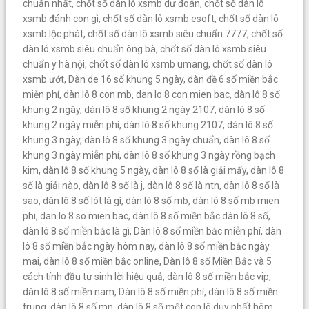
chuẩn nhất
,
chốt số dàn lô xsmb dự đoán
,
chốt số dàn lô
xsmb đánh con gì
,
chốt số dàn lô xsmb esoft
,
chốt số dàn lô
xsmb lộc phát
,
chốt số dàn lô xsmb siêu chuẩn 7777
,
chốt số
dàn lô xsmb siêu chuẩn ông bà
,
chốt số dàn lô xsmb siêu
chuẩn y hà nội
,
chốt số dàn lô xsmb umang
,
chốt số dàn lô
xsmb ướt
,
Dàn de 16 số khung 5 ngày
,
dàn đề 6 số miền bắc
miễn phí
,
dàn lô 8 con mb
,
dan lo 8 con mien bac
,
dàn lô 8 số
khung 2 ngày
,
dàn lô 8 số khung 2 ngày 2107
,
dàn lô 8 số
khung 2 ngày miễn phí
,
dàn lô 8 số khung 2107
,
dàn lô 8 số
khung 3 ngày
,
dàn lô 8 số khung 3 ngày chuẩn
,
dàn lô 8 số
khung 3 ngày miễn phí
,
dàn lô 8 số khung 3 ngày rồng bạch
kim
,
dàn lô 8 số khung 5 ngày
,
dàn lô 8 số là giải mấy
,
dàn lô 8
số là giải nào
,
dàn lô 8 số là j
,
dàn lô 8 số là ntn
,
dàn lô 8 số là
sao
,
dàn lô 8 số lót là gì
,
dàn lô 8 số mb
,
dàn lô 8 số mb mien
phi
,
dan lo 8 so mien bac
,
dàn lô 8 số miền bắc dàn lô 8 số
,
dàn lô 8 số miền bắc là gì
,
Dàn lô 8 số miền bắc miễn phí
,
dàn
lô 8 số miền bắc ngày hôm nay
,
dàn lô 8 số miền bắc ngày
mai
,
dàn lô 8 số miền bắc online
,
Dàn lô 8 số Miền Bắc và 5
cách tính đầu tư sinh lời hiệu quả
,
dàn lô 8 số miền bắc vip
,
dàn lô 8 số miền nam
,
Dàn lô 8 số miền phí
,
dàn lô 8 số miền
trung
,
dàn lô 8 số mn
,
dàn lô 8 số một con lô duy nhất hôm