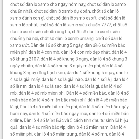
chốt số dàn lô xsmb cho ngày hôm nay
,
chốt số dàn lô xsmb
chuẩn nhất
,
chốt số dàn lô xsmb dự đoán
,
chốt số dàn lô
xsmb đánh con gì
,
chốt số dàn lô xsmb esoft
,
chốt số dàn lô
xsmb lộc phát
,
chốt số dàn lô xsmb siêu chuẩn 7777
,
chốt số
dàn lô xsmb siêu chuẩn ông bà
,
chốt số dàn lô xsmb siêu
chuẩn y hà nội
,
chốt số dàn lô xsmb umang
,
chốt số dàn lô
xsmb ướt
,
Dàn de 16 số khung 5 ngày
,
dàn đề 6 số miền bắc
miễn phí
,
dàn lô 4 con mb
,
dàn lô 4 con mb đẹp nhất
,
dàn lô 4
số khung 2107
,
dàn lô 4 số khung 3 ngày
,
dàn lô 4 số khung 3
ngày chuẩn
,
dàn lô 4 số khung 3 ngày miễn phí
,
dàn lô 4 số
khung 3 ngày rồng bạch kim
,
dàn lô 4 số khung 5 ngày
,
dàn lô
4 số là giải mấy
,
dàn lô 4 số là giải nào
,
dàn lô 4 số là j
,
dàn lô 4
số là ntn
,
dàn lô 4 số là sao
,
dàn lô 4 số lót là gì
,
dàn lô 4 số
mb
,
dàn lô 4 số mb mien phi
,
Dàn lô 4 số miền bắc
,
dàn lô 4 số
miền bắc dàn lô 4 số miền bắc miễn phí
,
dàn lô 4 số miền bắc
là gì
,
Dàn lô 4 số miền bắc miễn phí
,
dàn lô 4 số miền bắc ngày
hôm nay
,
dàn lô 4 số miền bắc ngày mai
,
dàn lô 4 số miền bắc
online
,
Dàn lô 4 số Miền Bắc và 5 cách tính đầu tư sinh lời hiệu
quả
,
dàn lô 4 số miền bắc vip
,
dàn lô 4 số miền nam
,
Dàn lô 4
số miền phí
,
dàn lô 4 số miền trung
,
dàn lô 4 số mn
,
dàn lô 4