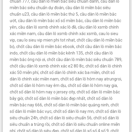
chuẩn 777
,
cầu dàn lô miền bắc siêu chuẩn danh
,
cầu dàn lô
miền bắc siêu chuẩn dự đoán
,
cầu dàn lô miền bắc siêu
chuẩn u23
,
cầu dàn lô miền bắc thứ 5
,
cầu dàn lô miền bắc
ướt
,
cầu dàn lô miền bắc xổ số miền bắc
,
cầu dàn lô miền bắc
yên
,
cầu dàn lô xsmb chính xác lô đề
,
cầu dàn lô xsmb chính
xác miền nam
,
cầu dàn lô xsmb chính xác xsmb
,
cau lo sieu
vip
,
cau lo sieu vip mien phi tot nhat
,
chốt cầu dàn lô miền bắc
bộ
,
chốt cầu dàn lô miền bắc ebook
,
chốt cầu dàn lô miền bắc
indo
,
chốt cầu dàn lô miền bắc kênh 135
,
chốt cầu dàn lô
miền bắc ông nội ơi
,
chốt cầu dàn lô miền bắc siêu chuẩn 789
,
chốt cầu dàn lô xsmb chính xác e2 80 8c
,
chốt số dàn lô chính
xác 50 miễn phí
,
chốt số dàn lô chính xác ba miền
,
chốt số
dàn lô chính xác miền nam
,
chốt số dàn lô hôm nay atrungroi
,
chốt số dàn lô hôm nay êm dịu
,
chốt số dàn lô hôm nay gia
,
chốt số dàn lô hôm nay o jersey city
,
chốt số dàn lô miền bắc
bây giờ
,
chốt số dàn lô miền bắc đẹp nhất
,
chốt số dàn lô
miền bắc nay 666
,
chốt số dàn lô miền bắc quảng ninh
,
chốt
số dàn lô miền bắc vực
,
chốt số dàn lô nay mn
,
chốt số dàn lô
siêu chuẩn 24h
,
chốt số dàn lô siêu chuẩn 56
,
chốt số dàn lô
siêu chuẩn a trúng rồi
,
chốt số dàn lô siêu chuẩn online miễn
phí
,
chốt số dàn lô siêu đẹp
,
chốt số dàn lô xổ số 4 số 9
,
chốt