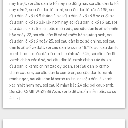
nay trượt
,
soi cầu dàn lô tối nay vip đồng nai
,
soi cầu dàn lô tối
nay xiên 2
,
soi cầu dàn lô trượt
,
soi cầu dàn lô xổ số 135
,
soi
cầu dàn lô xổ số 5 tháng 3
,
soi cầu dàn lô xổ số 8 số cuối
,
soi
cầu dàn lô xổ số đắk lắk hôm nay
,
soi cầu dàn lô xổ số lắk
,
soi
cầu dàn lô xổ số miền bắc miền bắc
,
soi cầu dàn lô xổ số miền
bắc ngày 22
,
soi cầu dàn lô xổ số miền bắc quảng ninh
,
soi
cầu dàn lô xổ số ngày 25
,
soi cầu dàn lô xổ số online
,
soi cầu
dàn lô xổ số vietlott
,
soi cau dàn lo xsmb 18/12
,
soi cau dàn lo
xsmb bac
,
soi cầu dàn lô xsmb chính xác 24h
,
soi cầu dàn lô
xsmb chính xác 6 số
,
soi cầu dàn lô xsmb chính xác ây
,
soi
cầu dàn lô xsmb chính xác dự đoán
,
soi cầu dàn lô xsmb
chính xác om
,
soi cầu dàn lô xsmb ên
,
soi cầu dàn lô xsmb
minh ngọc
,
soi cầu dàn lô xsmb uy tín
,
soi cầu dàn lô xsmb
xác nhất hôm nay
,
soi cầu lô miền bắc 24 giờ
,
soi cau xsmb
,
Soi cầu XSMB Win2888 Asia
,
soi lô đề chuẩn miền bắc
,
xo so
4 lo vip