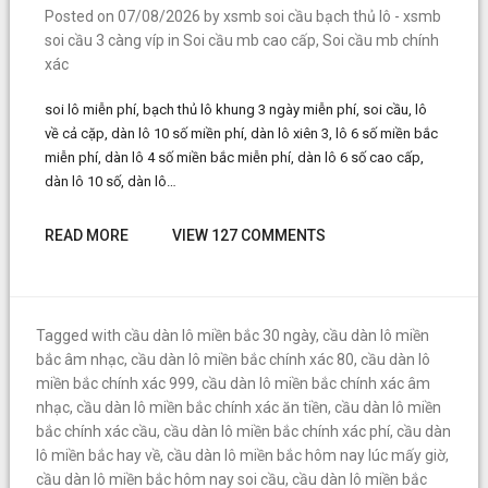
Posted on
07/08/2026
by
xsmb soi cầu bạch thủ lô - xsmb
soi cầu 3 càng víp
in
Soi cầu mb cao cấp
,
Soi cầu mb chính
xác
soi lô miễn phí, bạch thủ lô khung 3 ngày miễn phí, soi cầu, lô
về cả cặp, dàn lô 10 số miền phí, dàn lô xiên 3, lô 6 số miền bắc
miễn phí, dàn lô 4 số miền bắc miễn phí, dàn lô 6 số cao cấp,
dàn lô 10 số, dàn lô…
READ MORE
VIEW 127 COMMENTS
Tagged with
cầu dàn lô miền bắc 30 ngày
,
cầu dàn lô miền
bắc âm nhạc
,
cầu dàn lô miền bắc chính xác 80
,
cầu dàn lô
miền bắc chính xác 999
,
cầu dàn lô miền bắc chính xác âm
nhạc
,
cầu dàn lô miền bắc chính xác ăn tiền
,
cầu dàn lô miền
bắc chính xác cầu
,
cầu dàn lô miền bắc chính xác phí
,
cầu dàn
lô miền bắc hay về
,
cầu dàn lô miền bắc hôm nay lúc mấy giờ
,
cầu dàn lô miền bắc hôm nay soi cầu
,
cầu dàn lô miền bắc