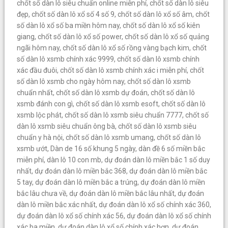
chốt số dàn lô siêu chuẩn online miễn phí
,
chốt số dàn lô siêu
đẹp
,
chốt số dàn lô xổ số 4 số 9
,
chốt số dàn lô xổ số âm
,
chốt
số dàn lô xổ số ba miền hôm nay
,
chốt số dàn lô xổ số kiên
giang
,
chốt số dàn lô xổ số power
,
chốt số dàn lô xổ số quảng
ngãi hôm nay
,
chốt số dàn lô xổ số rồng vàng bạch kim
,
chốt
số dàn lô xsmb chính xác 9999
,
chốt số dàn lô xsmb chính
xác đầu đuôi
,
chốt số dàn lô xsmb chính xác i miễn phí
,
chốt
số dàn lô xsmb cho ngày hôm nay
,
chốt số dàn lô xsmb
chuẩn nhất
,
chốt số dàn lô xsmb dự đoán
,
chốt số dàn lô
xsmb đánh con gì
,
chốt số dàn lô xsmb esoft
,
chốt số dàn lô
xsmb lộc phát
,
chốt số dàn lô xsmb siêu chuẩn 7777
,
chốt số
dàn lô xsmb siêu chuẩn ông bà
,
chốt số dàn lô xsmb siêu
chuẩn y hà nội
,
chốt số dàn lô xsmb umang
,
chốt số dàn lô
xsmb ướt
,
Dàn de 16 số khung 5 ngày
,
dàn đề 6 số miền bắc
miễn phí
,
dàn lô 10 con mb
,
dự đoán dàn lô miền bắc 1 số duy
nhất
,
dự đoán dàn lô miền bắc 368
,
dự đoán dàn lô miền bắc
5 tay
,
dự đoán dàn lô miền bắc a trúng
,
dự đoán dàn lô miền
bắc lâu chưa về
,
dự đoán dàn lô miền bắc lâu nhất
,
dự đoán
dàn lô miền bắc xác nhất
,
dự đoán dàn lô xổ số chính xác 360
,
dự đoán dàn lô xổ số chính xác 56
,
dự đoán dàn lô xổ số chính
xác ba miền
,
dự đoán dàn lô xổ số chính xác hơn
,
dự đoán