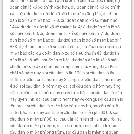
số chính xác 56
,
dự đoán dàn lô xổ số chính xác ba miền
,
dự
đoán dàn lô xổ số chính xác hơn
,
dự đoán dàn lô xổ số chính
xác ướp
,
dự đoán dàn lô xổ số chính xác vũng tàu
,
dự đoán
dàn lô xổ số miền bắc 12 8
,
dự đoán dàn lô xổ số miền bắc
14/4
,
dự đoán dàn lô xổ số miền bắc 4/7
,
dự đoán dàn lô xổ
số miền bắc 63
,
dự đoán dàn lô xổ số miền bắc 9 7
,
dự đoán
dàn lô xổ số miền bắc en
,
dự đoán dàn lô xổ số miền bắc phí
888
,
dự đoán dàn lô xổ số miền bắc về
,
dự đoán dàn lô xổ số
miền bắc xác
,
dự đoán dàn lô xổ số siêu chuẩn 88
,
dự đoán
dàn lô xổ số siêu chuẩn trực tiếp
,
dự đoán dàn lô xổ số siêu
chuẩn ướp
,
lo dep nhat hom nay mien phi
,
Rồng Bạch Kim
chốt số hôm nay
,
soi cầu dàn lô ăn 100
,
soi cầu dàn lô ây
nhất
,
soi cầu dàn lô hôm nay 3 càng
,
soi cầu dàn lô hôm nay
4 số
,
soi cầu dàn lô hôm nay đe
,
soi cầu dàn lô hôm nay ông
nội
,
soi cầu dàn lô hôm nay quay trực tiếp
,
soi cầu dàn lô hôm
nay uyên linh
,
soi cầu dàn lô hôm nay về con gì
,
soi cầu dàn lô
lên top
,
soi cầu dàn lô miền bắc hôm nay ba
,
soi cầu dàn lô
miền bắc hôm nay xsmb
,
soi cầu dàn lô miễn phí 00 00
,
soi
cầu dàn lô miễn phí 38
,
soi cầu dàn lô miễn phí a trúng rồi
,
soi
cầu dàn lô miễn phí euro
,
soi cầu dàn lô miễn phí extra
,
soi
cầu dàn lô miễn phí ông trùm
,
soi cầu dàn lô miễn phí quân