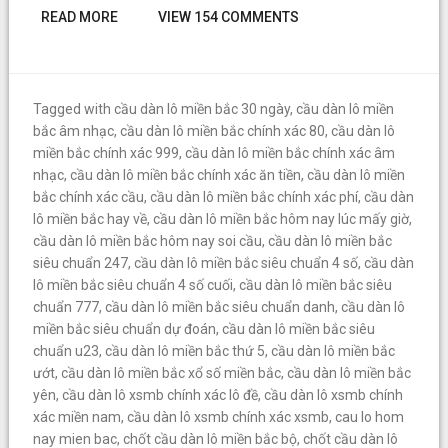
READ MORE
VIEW 154 COMMENTS
Tagged with
cầu dàn lô miền bắc 30 ngày
,
cầu dàn lô miền
bắc âm nhạc
,
cầu dàn lô miền bắc chính xác 80
,
cầu dàn lô
miền bắc chính xác 999
,
cầu dàn lô miền bắc chính xác âm
nhạc
,
cầu dàn lô miền bắc chính xác ăn tiền
,
cầu dàn lô miền
bắc chính xác cầu
,
cầu dàn lô miền bắc chính xác phí
,
cầu dàn
lô miền bắc hay về
,
cầu dàn lô miền bắc hôm nay lúc mấy giờ
,
cầu dàn lô miền bắc hôm nay soi cầu
,
cầu dàn lô miền bắc
siêu chuẩn 247
,
cầu dàn lô miền bắc siêu chuẩn 4 số
,
cầu dàn
lô miền bắc siêu chuẩn 4 số cuối
,
cầu dàn lô miền bắc siêu
chuẩn 777
,
cầu dàn lô miền bắc siêu chuẩn danh
,
cầu dàn lô
miền bắc siêu chuẩn dự đoán
,
cầu dàn lô miền bắc siêu
chuẩn u23
,
cầu dàn lô miền bắc thứ 5
,
cầu dàn lô miền bắc
ướt
,
cầu dàn lô miền bắc xổ số miền bắc
,
cầu dàn lô miền bắc
yên
,
cầu dàn lô xsmb chính xác lô đề
,
cầu dàn lô xsmb chính
xác miền nam
,
cầu dàn lô xsmb chính xác xsmb
,
cau lo hom
nay mien bac
,
chốt cầu dàn lô miền bắc bộ
,
chốt cầu dàn lô