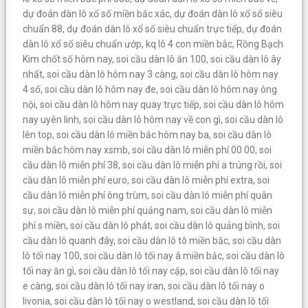
dự đoán dàn lô xổ số miền bắc xác
,
dự đoán dàn lô xổ số siêu
chuẩn 88
,
dự đoán dàn lô xổ số siêu chuẩn trực tiếp
,
dự đoán
dàn lô xổ số siêu chuẩn ướp
,
kq lô 4 con miền bắc
,
Rồng Bạch
Kim chốt số hôm nay
,
soi cầu dàn lô ăn 100
,
soi cầu dàn lô ây
nhất
,
soi cầu dàn lô hôm nay 3 càng
,
soi cầu dàn lô hôm nay
4 số
,
soi cầu dàn lô hôm nay đe
,
soi cầu dàn lô hôm nay ông
nội
,
soi cầu dàn lô hôm nay quay trực tiếp
,
soi cầu dàn lô hôm
nay uyên linh
,
soi cầu dàn lô hôm nay về con gì
,
soi cầu dàn lô
lên top
,
soi cầu dàn lô miền bắc hôm nay ba
,
soi cầu dàn lô
miền bắc hôm nay xsmb
,
soi cầu dàn lô miễn phí 00 00
,
soi
cầu dàn lô miễn phí 38
,
soi cầu dàn lô miễn phí a trúng rồi
,
soi
cầu dàn lô miễn phí euro
,
soi cầu dàn lô miễn phí extra
,
soi
cầu dàn lô miễn phí ông trùm
,
soi cầu dàn lô miễn phí quân
sự
,
soi cầu dàn lô miễn phí quảng nam
,
soi cầu dàn lô miễn
phí s miền
,
soi cầu dàn lô phát
,
soi cầu dàn lô quảng bình
,
soi
cầu dàn lô quanh đây
,
soi cầu dàn lô tô miền bắc
,
soi cầu dàn
lô tối nay 100
,
soi cầu dàn lô tối nay â miền bắc
,
soi cầu dàn lô
tối nay ăn gì
,
soi cầu dàn lô tối nay cặp
,
soi cầu dàn lô tối nay
e càng
,
soi cầu dàn lô tối nay iran
,
soi cầu dàn lô tối nay o
livonia
,
soi cầu dàn lô tối nay o westland
,
soi cầu dàn lô tối