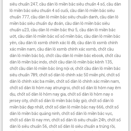
siêu chuẩn 247
,
cầu dàn lô miền bắc siêu chuẩn 4 số
,
cầu dàn
lô miền bắc siêu chuẩn 4 số cuối
,
cầu dàn lô miền bắc siêu
chuẩn 777
,
cầu dàn lô miền bắc siêu chuẩn danh
,
cầu dàn lô
miền bắc siêu chuẩn dự đoán
,
cầu dàn lô miền bắc siêu
chuẩn u23
,
cầu dàn lô miền bắc thứ 5
,
cầu dàn lô miền bắc
ướt
,
cầu dàn lô miền bắc xổ số miền bắc
,
cầu dàn lô miền bắc
yên
,
cầu dàn lô xsmb chính xác lô đề
,
cầu dàn lô xsmb chính
xác miền nam
,
cầu dàn lô xsmb chính xác xsmb
,
chốt cầu
dàn lô miền bắc bộ
,
chốt cầu dàn lô miền bắc ebook
,
chốt cầu
dàn lô miền bắc indo
,
chốt cầu dàn lô miền bắc kênh 135
,
chốt cầu dàn lô miền bắc ông nội ơi
,
chốt cầu dàn lô miền bắc
siêu chuẩn 789
,
chốt số dàn lô chính xác 50 miễn phí
,
chốt số
dàn lô chính xác ba miền
,
chốt số dàn lô chính xác miền nam
,
chốt số dàn lô hôm nay atrungroi
,
chốt số dàn lô hôm nay êm
dịu
,
chốt số dàn lô hôm nay gia
,
chốt số dàn lô hôm nay o
jersey city
,
chốt số dàn lô miền bắc bây giờ
,
chốt số dàn lô
miền bắc đẹp nhất
,
chốt số dàn lô miền bắc nay 666
,
chốt số
dàn lô miền bắc quảng ninh
,
chốt số dàn lô miền bắc vực
,
chốt số dàn lô nay mn
,
chốt số dàn lô siêu chuẩn 24h
,
chốt số
dàn lô siêu chuẩn 56
,
chốt số dàn lô siêu chuẩn a trúng rồi
,