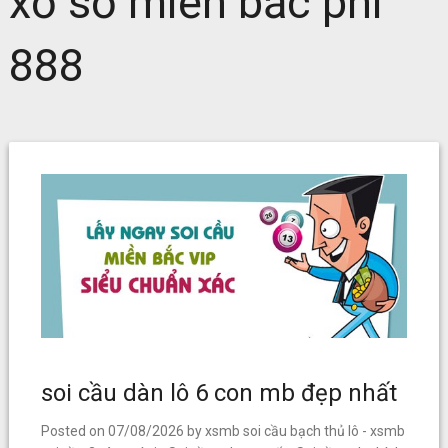
xổ số miền bắc phí
888
soi cầu dàn lô 6 con mb đẹp nhất
Posted on
07/08/2026
by
xsmb soi cầu bạch thủ lô - xsmb