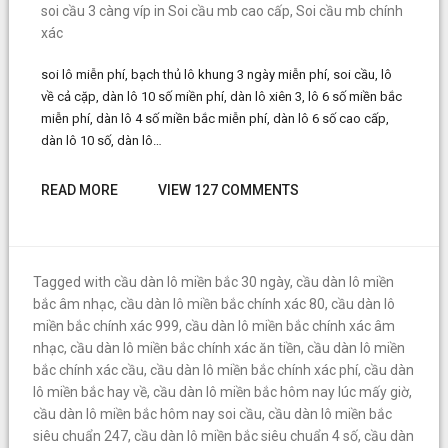
soi cầu 3 càng víp
in
Soi cầu mb cao cấp
,
Soi cầu mb chính
xác
soi lô miễn phí, bạch thủ lô khung 3 ngày miễn phí, soi cầu, lô
về cả cặp, dàn lô 10 số miền phí, dàn lô xiên 3, lô 6 số miền bắc
miễn phí, dàn lô 4 số miền bắc miễn phí, dàn lô 6 số cao cấp,
dàn lô 10 số, dàn lô…
READ MORE
VIEW 127 COMMENTS
Tagged with
cầu dàn lô miền bắc 30 ngày
,
cầu dàn lô miền
bắc âm nhạc
,
cầu dàn lô miền bắc chính xác 80
,
cầu dàn lô
miền bắc chính xác 999
,
cầu dàn lô miền bắc chính xác âm
nhạc
,
cầu dàn lô miền bắc chính xác ăn tiền
,
cầu dàn lô miền
bắc chính xác cầu
,
cầu dàn lô miền bắc chính xác phí
,
cầu dàn
lô miền bắc hay về
,
cầu dàn lô miền bắc hôm nay lúc mấy giờ
,
cầu dàn lô miền bắc hôm nay soi cầu
,
cầu dàn lô miền bắc
siêu chuẩn 247
,
cầu dàn lô miền bắc siêu chuẩn 4 số
,
cầu dàn