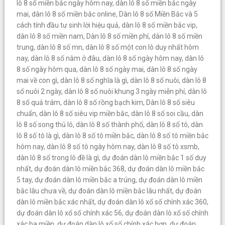
lô 8 số miền bắc ngày hôm nay
,
dàn lô 8 số miền bắc ngày
mai
,
dàn lô 8 số miền bắc online
,
Dàn lô 8 số Miền Bắc và 5
cách tính đầu tư sinh lời hiệu quả
,
dàn lô 8 số miền bắc vip
,
dàn lô 8 số miền nam
,
Dàn lô 8 số miền phí
,
dàn lô 8 số miền
trung
,
dàn lô 8 số mn
,
dàn lô 8 số một con lô duy nhất hôm
nay
,
dàn lô 8 số nằm ở đâu
,
dàn lô 8 số ngày hôm nay
,
dàn lô
8 số ngày hôm qua
,
dàn lô 8 số ngày mai
,
dàn lô 8 số ngày
mai về con gì
,
dàn lô 8 số nghĩa là gì
,
dàn lô 8 số nuôi
,
dàn lô 8
số nuôi 2 ngày
,
dàn lô 8 số nuôi khung 3 ngày miễn phí
,
dàn lô
8 số quả trám
,
dàn lô 8 số rồng bạch kim
,
Dàn lô 8 số siêu
chuẩn
,
dàn lô 8 số siêu vip miền bắc
,
dàn lô 8 số soi cầu
,
dàn
lô 8 số song thủ lô
,
dàn lô 8 số thành phố
,
dàn lô 8 số tô
,
dàn
lô 8 số tô là gì
,
dàn lô 8 số tô miền bắc
,
dàn lô 8 số tô miền bắc
hôm nay
,
dàn lô 8 số tô ngày hôm nay
,
dàn lô 8 số tô xsmb
,
dàn lô 8 số trong lô đề là gì
,
dự đoán dàn lô miền bắc 1 số duy
nhất
,
dự đoán dàn lô miền bắc 368
,
dự đoán dàn lô miền bắc
5 tay
,
dự đoán dàn lô miền bắc a trúng
,
dự đoán dàn lô miền
bắc lâu chưa về
,
dự đoán dàn lô miền bắc lâu nhất
,
dự đoán
dàn lô miền bắc xác nhất
,
dự đoán dàn lô xổ số chính xác 360
,
dự đoán dàn lô xổ số chính xác 56
,
dự đoán dàn lô xổ số chính
xác ba miền
,
dự đoán dàn lô xổ số chính xác hơn
,
dự đoán