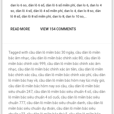
dan lo 6 so, dàn lô 6 số, dàn lô 6 số miền phí, dan lo 6, dan lo 4
so, dàn lô 4 số, dàn lô 4 số miền phí, dan lo 4, dan lo 8 so, dàn
lô 8 số, dàn lô 8 số miền phí, dan lo 8, dan lo 10 so,…
READ MORE
VIEW 154 COMMENTS
Tagged with
cầu dàn lô miền bắc 30 ngày
,
cầu dàn lô miền
bắc âm nhạc
,
cầu dàn lô miền bắc chính xác 80
,
cầu dàn lô
miền bắc chính xác 999
,
cầu dàn lô miền bắc chính xác âm
nhạc
,
cầu dàn lô miền bắc chính xác ăn tiền
,
cầu dàn lô miền
bắc chính xác cầu
,
cầu dàn lô miền bắc chính xác phí
,
cầu dàn
lô miền bắc hay về
,
cầu dàn lô miền bắc hôm nay lúc mấy giờ
,
cầu dàn lô miền bắc hôm nay soi cầu
,
cầu dàn lô miền bắc
siêu chuẩn 247
,
cầu dàn lô miền bắc siêu chuẩn 4 số
,
cầu dàn
lô miền bắc siêu chuẩn 4 số cuối
,
cầu dàn lô miền bắc siêu
chuẩn 777
,
cầu dàn lô miền bắc siêu chuẩn danh
,
cầu dàn lô
miền bắc siêu chuẩn dự đoán
,
cầu dàn lô miền bắc siêu
chuẩn u23
,
cầu dàn lô miền bắc thứ 5
,
cầu dàn lô miền bắc