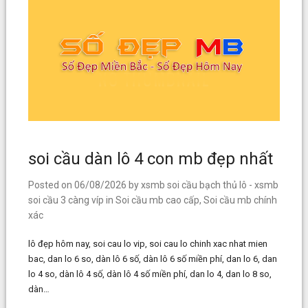
soi cầu dàn lô 4 con mb đẹp nhất
Posted on
06/08/2026
by
xsmb soi cầu bạch thủ lô - xsmb
soi cầu 3 càng víp
in
Soi cầu mb cao cấp
,
Soi cầu mb chính
xác
lô đẹp hôm nay, soi cau lo vip, soi cau lo chinh xac nhat mien
bac, dan lo 6 so, dàn lô 6 số, dàn lô 6 số miền phí, dan lo 6, dan
lo 4 so, dàn lô 4 số, dàn lô 4 số miền phí, dan lo 4, dan lo 8 so,
dàn…