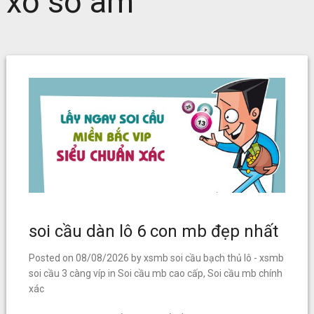
xổ số âm
soi cầu dàn lô 6 con mb đẹp nhất
Posted on
08/08/2026
by
xsmb soi cầu bạch thủ lô - xsmb
soi cầu 3 càng víp
in
Soi cầu mb cao cấp
,
Soi cầu mb chính
xác