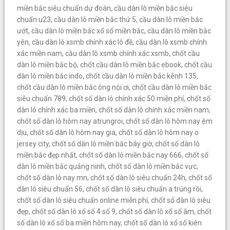
miền bắc siêu chuẩn dự đoán
,
cầu dàn lô miền bắc siêu
chuẩn u23
,
cầu dàn lô miền bắc thứ 5
,
cầu dàn lô miền bắc
ướt
,
cầu dàn lô miền bắc xổ số miền bắc
,
cầu dàn lô miền bắc
yên
,
cầu dàn lô xsmb chính xác lô đề
,
cầu dàn lô xsmb chính
xác miền nam
,
cầu dàn lô xsmb chính xác xsmb
,
chốt cầu
dàn lô miền bắc bộ
,
chốt cầu dàn lô miền bắc ebook
,
chốt cầu
dàn lô miền bắc indo
,
chốt cầu dàn lô miền bắc kênh 135
,
chốt cầu dàn lô miền bắc ông nội ơi
,
chốt cầu dàn lô miền bắc
siêu chuẩn 789
,
chốt số dàn lô chính xác 50 miễn phí
,
chốt số
dàn lô chính xác ba miền
,
chốt số dàn lô chính xác miền nam
,
chốt số dàn lô hôm nay atrungroi
,
chốt số dàn lô hôm nay êm
dịu
,
chốt số dàn lô hôm nay gia
,
chốt số dàn lô hôm nay o
jersey city
,
chốt số dàn lô miền bắc bây giờ
,
chốt số dàn lô
miền bắc đẹp nhất
,
chốt số dàn lô miền bắc nay 666
,
chốt số
dàn lô miền bắc quảng ninh
,
chốt số dàn lô miền bắc vực
,
chốt số dàn lô nay mn
,
chốt số dàn lô siêu chuẩn 24h
,
chốt số
dàn lô siêu chuẩn 56
,
chốt số dàn lô siêu chuẩn a trúng rồi
,
chốt số dàn lô siêu chuẩn online miễn phí
,
chốt số dàn lô siêu
đẹp
,
chốt số dàn lô xổ số 4 số 9
,
chốt số dàn lô xổ số âm
,
chốt
số dàn lô xổ số ba miền hôm nay
,
chốt số dàn lô xổ số kiên