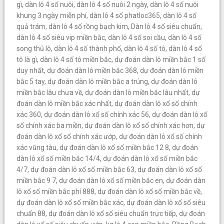
gì
,
dàn lô 4 số nuôi
,
dàn lô 4 số nuôi 2 ngày
,
dàn lô 4 số nuôi
khung 3 ngày miễn phí
,
dàn lô 4 số phatloc365
,
dàn lô 4 số
quả trám
,
dàn lô 4 số rồng bạch kim
,
Dàn lô 4 số siêu chuẩn
,
dàn lô 4 số siêu vip miền bắc
,
dàn lô 4 số soi cầu
,
dàn lô 4 số
song thủ lô
,
dàn lô 4 số thành phố
,
dàn lô 4 số tô
,
dàn lô 4 số
tô là gì
,
dàn lô 4 số tô miền bắc
,
dự đoán dàn lô miền bắc 1 số
duy nhất
,
dự đoán dàn lô miền bắc 368
,
dự đoán dàn lô miền
bắc 5 tay
,
dự đoán dàn lô miền bắc a trúng
,
dự đoán dàn lô
miền bắc lâu chưa về
,
dự đoán dàn lô miền bắc lâu nhất
,
dự
đoán dàn lô miền bắc xác nhất
,
dự đoán dàn lô xổ số chính
xác 360
,
dự đoán dàn lô xổ số chính xác 56
,
dự đoán dàn lô xổ
số chính xác ba miền
,
dự đoán dàn lô xổ số chính xác hơn
,
dự
đoán dàn lô xổ số chính xác ướp
,
dự đoán dàn lô xổ số chính
xác vũng tàu
,
dự đoán dàn lô xổ số miền bắc 12 8
,
dự đoán
dàn lô xổ số miền bắc 14/4
,
dự đoán dàn lô xổ số miền bắc
4/7
,
dự đoán dàn lô xổ số miền bắc 63
,
dự đoán dàn lô xổ số
miền bắc 9 7
,
dự đoán dàn lô xổ số miền bắc en
,
dự đoán dàn
lô xổ số miền bắc phí 888
,
dự đoán dàn lô xổ số miền bắc về
,
dự đoán dàn lô xổ số miền bắc xác
,
dự đoán dàn lô xổ số siêu
chuẩn 88
,
dự đoán dàn lô xổ số siêu chuẩn trực tiếp
,
dự đoán