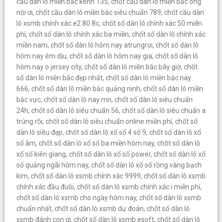
cầu dàn lô miền bắc kênh 135
,
chốt cầu dàn lô miền bắc ông
nội ơi
,
chốt cầu dàn lô miền bắc siêu chuẩn 789
,
chốt cầu dàn
lô xsmb chính xác e2 80 8c
,
chốt số dàn lô chính xác 50 miễn
phí
,
chốt số dàn lô chính xác ba miền
,
chốt số dàn lô chính xác
miền nam
,
chốt số dàn lô hôm nay atrungroi
,
chốt số dàn lô
hôm nay êm dịu
,
chốt số dàn lô hôm nay gia
,
chốt số dàn lô
hôm nay o jersey city
,
chốt số dàn lô miền bắc bây giờ
,
chốt
số dàn lô miền bắc đẹp nhất
,
chốt số dàn lô miền bắc nay
666
,
chốt số dàn lô miền bắc quảng ninh
,
chốt số dàn lô miền
bắc vực
,
chốt số dàn lô nay mn
,
chốt số dàn lô siêu chuẩn
24h
,
chốt số dàn lô siêu chuẩn 56
,
chốt số dàn lô siêu chuẩn a
trúng rồi
,
chốt số dàn lô siêu chuẩn online miễn phí
,
chốt số
dàn lô siêu đẹp
,
chốt số dàn lô xổ số 4 số 9
,
chốt số dàn lô xổ
số âm
,
chốt số dàn lô xổ số ba miền hôm nay
,
chốt số dàn lô
xổ số kiên giang
,
chốt số dàn lô xổ số power
,
chốt số dàn lô xổ
số quảng ngãi hôm nay
,
chốt số dàn lô xổ số rồng vàng bạch
kim
,
chốt số dàn lô xsmb chính xác 9999
,
chốt số dàn lô xsmb
chính xác đầu đuôi
,
chốt số dàn lô xsmb chính xác i miễn phí
,
chốt số dàn lô xsmb cho ngày hôm nay
,
chốt số dàn lô xsmb
chuẩn nhất
,
chốt số dàn lô xsmb dự đoán
,
chốt số dàn lô
xsmb đánh con gì
,
chốt số dàn lô xsmb esoft
,
chốt số dàn lô