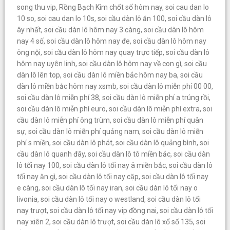
song thu vip
,
Rồng Bạch Kim chốt số hôm nay
,
soi cau dan lo
10 so
,
soi cau dan lo 10s
,
soi cầu dàn lô ăn 100
,
soi cầu dàn lô
ây nhất
,
soi cầu dàn lô hôm nay 3 càng
,
soi cầu dàn lô hôm
nay 4 số
,
soi cầu dàn lô hôm nay đe
,
soi cầu dàn lô hôm nay
ông nội
,
soi cầu dàn lô hôm nay quay trực tiếp
,
soi cầu dàn lô
hôm nay uyên linh
,
soi cầu dàn lô hôm nay về con gì
,
soi cầu
dàn lô lên top
,
soi cầu dàn lô miền bắc hôm nay ba
,
soi cầu
dàn lô miền bắc hôm nay xsmb
,
soi cầu dàn lô miễn phí 00 00
,
soi cầu dàn lô miễn phí 38
,
soi cầu dàn lô miễn phí a trúng rồi
,
soi cầu dàn lô miễn phí euro
,
soi cầu dàn lô miễn phí extra
,
soi
cầu dàn lô miễn phí ông trùm
,
soi cầu dàn lô miễn phí quân
sự
,
soi cầu dàn lô miễn phí quảng nam
,
soi cầu dàn lô miễn
phí s miền
,
soi cầu dàn lô phát
,
soi cầu dàn lô quảng bình
,
soi
cầu dàn lô quanh đây
,
soi cầu dàn lô tô miền bắc
,
soi cầu dàn
lô tối nay 100
,
soi cầu dàn lô tối nay â miền bắc
,
soi cầu dàn lô
tối nay ăn gì
,
soi cầu dàn lô tối nay cặp
,
soi cầu dàn lô tối nay
e càng
,
soi cầu dàn lô tối nay iran
,
soi cầu dàn lô tối nay o
livonia
,
soi cầu dàn lô tối nay o westland
,
soi cầu dàn lô tối
nay trượt
,
soi cầu dàn lô tối nay vip đồng nai
,
soi cầu dàn lô tối
nay xiên 2
,
soi cầu dàn lô trượt
,
soi cầu dàn lô xổ số 135
,
soi