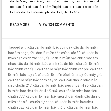
dan lo 6 so, dàn lô 6 số, dàn lô 6 số miền phí, dan lo 6, dan lo 4
so, dàn lô 4 số, dàn lô 4 số miền phí, dan lo 4, dan lo 8 so, dàn
lô 8 số, dàn lô 8 số miền phí, dan lo 8, dan lo 10 so,…
READ MORE
VIEW 134 COMMENTS
Tagged with
cầu dàn lô miền bắc 30 ngày
,
cầu dàn lô miền
bắc âm nhạc
,
cầu dàn lô miền bắc chính xác 80
,
cầu dàn lô
miền bắc chính xác 999
,
cầu dàn lô miền bắc chính xác âm
nhạc
,
cầu dàn lô miền bắc chính xác ăn tiền
,
cầu dàn lô miền
bắc chính xác cầu
,
cầu dàn lô miền bắc chính xác phí
,
cầu dàn
lô miền bắc hay về
,
cầu dàn lô miền bắc hôm nay lúc mấy giờ
,
cầu dàn lô miền bắc hôm nay soi cầu
,
cầu dàn lô miền bắc
siêu chuẩn 247
,
cầu dàn lô miền bắc siêu chuẩn 4 số
,
cầu dàn
lô miền bắc siêu chuẩn 4 số cuối
,
cầu dàn lô miền bắc siêu
chuẩn 777
,
cầu dàn lô miền bắc siêu chuẩn danh
,
cầu dàn lô
miền bắc siêu chuẩn dự đoán
,
cầu dàn lô miền bắc siêu
chuẩn u23
,
cầu dàn lô miền bắc thứ 5
,
cầu dàn lô miền bắc