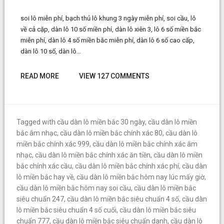
soi lô miễn phí, bạch thủ lô khung 3 ngày miễn phí, soi cầu, lô
về cả cặp, dàn lô 10 số miền phí, dàn lô xiên 3, lô 6 số miền bắc
miễn phí, dàn lô 4 số miền bắc miễn phí, dàn lô 6 số cao cấp,
dàn lô 10 số, dàn lô…
READ MORE
VIEW 127 COMMENTS
Tagged with
cầu dàn lô miền bắc 30 ngày
,
cầu dàn lô miền
bắc âm nhạc
,
cầu dàn lô miền bắc chính xác 80
,
cầu dàn lô
miền bắc chính xác 999
,
cầu dàn lô miền bắc chính xác âm
nhạc
,
cầu dàn lô miền bắc chính xác ăn tiền
,
cầu dàn lô miền
bắc chính xác cầu
,
cầu dàn lô miền bắc chính xác phí
,
cầu dàn
lô miền bắc hay về
,
cầu dàn lô miền bắc hôm nay lúc mấy giờ
,
cầu dàn lô miền bắc hôm nay soi cầu
,
cầu dàn lô miền bắc
siêu chuẩn 247
,
cầu dàn lô miền bắc siêu chuẩn 4 số
,
cầu dàn
lô miền bắc siêu chuẩn 4 số cuối
,
cầu dàn lô miền bắc siêu
chuẩn 777
,
cầu dàn lô miền bắc siêu chuẩn danh
,
cầu dàn lô