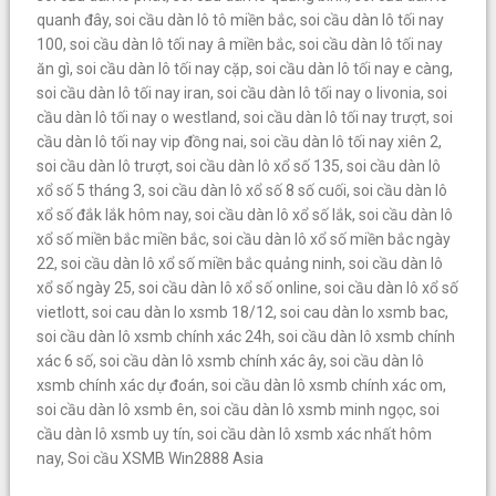
quanh đây
,
soi cầu dàn lô tô miền bắc
,
soi cầu dàn lô tối nay
100
,
soi cầu dàn lô tối nay â miền bắc
,
soi cầu dàn lô tối nay
ăn gì
,
soi cầu dàn lô tối nay cặp
,
soi cầu dàn lô tối nay e càng
,
soi cầu dàn lô tối nay iran
,
soi cầu dàn lô tối nay o livonia
,
soi
cầu dàn lô tối nay o westland
,
soi cầu dàn lô tối nay trượt
,
soi
cầu dàn lô tối nay vip đồng nai
,
soi cầu dàn lô tối nay xiên 2
,
soi cầu dàn lô trượt
,
soi cầu dàn lô xổ số 135
,
soi cầu dàn lô
xổ số 5 tháng 3
,
soi cầu dàn lô xổ số 8 số cuối
,
soi cầu dàn lô
xổ số đắk lắk hôm nay
,
soi cầu dàn lô xổ số lắk
,
soi cầu dàn lô
xổ số miền bắc miền bắc
,
soi cầu dàn lô xổ số miền bắc ngày
22
,
soi cầu dàn lô xổ số miền bắc quảng ninh
,
soi cầu dàn lô
xổ số ngày 25
,
soi cầu dàn lô xổ số online
,
soi cầu dàn lô xổ số
vietlott
,
soi cau dàn lo xsmb 18/12
,
soi cau dàn lo xsmb bac
,
soi cầu dàn lô xsmb chính xác 24h
,
soi cầu dàn lô xsmb chính
xác 6 số
,
soi cầu dàn lô xsmb chính xác ây
,
soi cầu dàn lô
xsmb chính xác dự đoán
,
soi cầu dàn lô xsmb chính xác om
,
soi cầu dàn lô xsmb ên
,
soi cầu dàn lô xsmb minh ngọc
,
soi
cầu dàn lô xsmb uy tín
,
soi cầu dàn lô xsmb xác nhất hôm
nay
,
Soi cầu XSMB Win2888 Asia