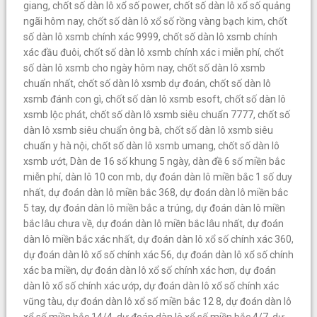
giang
,
chốt số dàn lô xổ số power
,
chốt số dàn lô xổ số quảng
ngãi hôm nay
,
chốt số dàn lô xổ số rồng vàng bạch kim
,
chốt
số dàn lô xsmb chính xác 9999
,
chốt số dàn lô xsmb chính
xác đầu đuôi
,
chốt số dàn lô xsmb chính xác i miễn phí
,
chốt
số dàn lô xsmb cho ngày hôm nay
,
chốt số dàn lô xsmb
chuẩn nhất
,
chốt số dàn lô xsmb dự đoán
,
chốt số dàn lô
xsmb đánh con gì
,
chốt số dàn lô xsmb esoft
,
chốt số dàn lô
xsmb lộc phát
,
chốt số dàn lô xsmb siêu chuẩn 7777
,
chốt số
dàn lô xsmb siêu chuẩn ông bà
,
chốt số dàn lô xsmb siêu
chuẩn y hà nội
,
chốt số dàn lô xsmb umang
,
chốt số dàn lô
xsmb ướt
,
Dàn de 16 số khung 5 ngày
,
dàn đề 6 số miền bắc
miễn phí
,
dàn lô 10 con mb
,
dự đoán dàn lô miền bắc 1 số duy
nhất
,
dự đoán dàn lô miền bắc 368
,
dự đoán dàn lô miền bắc
5 tay
,
dự đoán dàn lô miền bắc a trúng
,
dự đoán dàn lô miền
bắc lâu chưa về
,
dự đoán dàn lô miền bắc lâu nhất
,
dự đoán
dàn lô miền bắc xác nhất
,
dự đoán dàn lô xổ số chính xác 360
,
dự đoán dàn lô xổ số chính xác 56
,
dự đoán dàn lô xổ số chính
xác ba miền
,
dự đoán dàn lô xổ số chính xác hơn
,
dự đoán
dàn lô xổ số chính xác ướp
,
dự đoán dàn lô xổ số chính xác
vũng tàu
,
dự đoán dàn lô xổ số miền bắc 12 8
,
dự đoán dàn lô