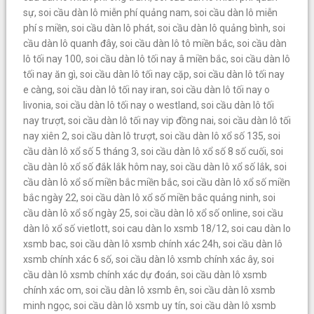
sự
,
soi cầu dàn lô miễn phí quảng nam
,
soi cầu dàn lô miễn
phí s miền
,
soi cầu dàn lô phát
,
soi cầu dàn lô quảng bình
,
soi
cầu dàn lô quanh đây
,
soi cầu dàn lô tô miền bắc
,
soi cầu dàn
lô tối nay 100
,
soi cầu dàn lô tối nay â miền bắc
,
soi cầu dàn lô
tối nay ăn gì
,
soi cầu dàn lô tối nay cặp
,
soi cầu dàn lô tối nay
e càng
,
soi cầu dàn lô tối nay iran
,
soi cầu dàn lô tối nay o
livonia
,
soi cầu dàn lô tối nay o westland
,
soi cầu dàn lô tối
nay trượt
,
soi cầu dàn lô tối nay vip đồng nai
,
soi cầu dàn lô tối
nay xiên 2
,
soi cầu dàn lô trượt
,
soi cầu dàn lô xổ số 135
,
soi
cầu dàn lô xổ số 5 tháng 3
,
soi cầu dàn lô xổ số 8 số cuối
,
soi
cầu dàn lô xổ số đắk lắk hôm nay
,
soi cầu dàn lô xổ số lắk
,
soi
cầu dàn lô xổ số miền bắc miền bắc
,
soi cầu dàn lô xổ số miền
bắc ngày 22
,
soi cầu dàn lô xổ số miền bắc quảng ninh
,
soi
cầu dàn lô xổ số ngày 25
,
soi cầu dàn lô xổ số online
,
soi cầu
dàn lô xổ số vietlott
,
soi cau dàn lo xsmb 18/12
,
soi cau dàn lo
xsmb bac
,
soi cầu dàn lô xsmb chính xác 24h
,
soi cầu dàn lô
xsmb chính xác 6 số
,
soi cầu dàn lô xsmb chính xác ây
,
soi
cầu dàn lô xsmb chính xác dự đoán
,
soi cầu dàn lô xsmb
chính xác om
,
soi cầu dàn lô xsmb ên
,
soi cầu dàn lô xsmb
minh ngọc
,
soi cầu dàn lô xsmb uy tín
,
soi cầu dàn lô xsmb