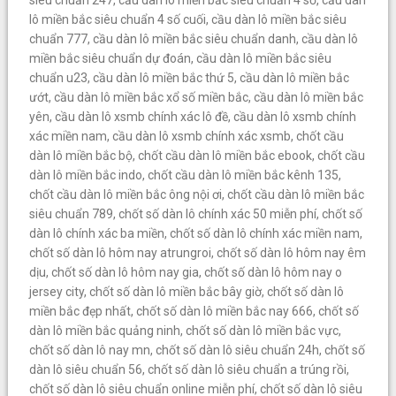
lô miền bắc siêu chuẩn 4 số cuối
,
cầu dàn lô miền bắc siêu
chuẩn 777
,
cầu dàn lô miền bắc siêu chuẩn danh
,
cầu dàn lô
miền bắc siêu chuẩn dự đoán
,
cầu dàn lô miền bắc siêu
chuẩn u23
,
cầu dàn lô miền bắc thứ 5
,
cầu dàn lô miền bắc
ướt
,
cầu dàn lô miền bắc xổ số miền bắc
,
cầu dàn lô miền bắc
yên
,
cầu dàn lô xsmb chính xác lô đề
,
cầu dàn lô xsmb chính
xác miền nam
,
cầu dàn lô xsmb chính xác xsmb
,
chốt cầu
dàn lô miền bắc bộ
,
chốt cầu dàn lô miền bắc ebook
,
chốt cầu
dàn lô miền bắc indo
,
chốt cầu dàn lô miền bắc kênh 135
,
chốt cầu dàn lô miền bắc ông nội ơi
,
chốt cầu dàn lô miền bắc
siêu chuẩn 789
,
chốt số dàn lô chính xác 50 miễn phí
,
chốt số
dàn lô chính xác ba miền
,
chốt số dàn lô chính xác miền nam
,
chốt số dàn lô hôm nay atrungroi
,
chốt số dàn lô hôm nay êm
dịu
,
chốt số dàn lô hôm nay gia
,
chốt số dàn lô hôm nay o
jersey city
,
chốt số dàn lô miền bắc bây giờ
,
chốt số dàn lô
miền bắc đẹp nhất
,
chốt số dàn lô miền bắc nay 666
,
chốt số
dàn lô miền bắc quảng ninh
,
chốt số dàn lô miền bắc vực
,
chốt số dàn lô nay mn
,
chốt số dàn lô siêu chuẩn 24h
,
chốt số
dàn lô siêu chuẩn 56
,
chốt số dàn lô siêu chuẩn a trúng rồi
,
chốt số dàn lô siêu chuẩn online miễn phí
,
chốt số dàn lô siêu