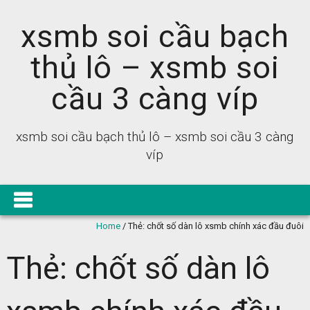
xsmb soi cầu bạch
thủ lô – xsmb soi
cầu 3 càng víp
xsmb soi cầu bạch thủ lô – xsmb soi cầu 3 càng
víp
Home
/
Thẻ:
chốt số dàn lô xsmb chính xác đầu đuôi
Thẻ:
chốt số dàn lô