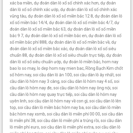
xác ba miền
,
dự đoán dàn lô xổ số chính xác hơn
,
dự đoán
dàn lô xổ số chính xác ướp
,
dự đoán dàn lô xổ số chính xác
vũng tàu
,
dự đoán dàn lô xổ số miền bắc 12 8
,
dự đoán dàn lô
xổ số miền bắc 14/4
,
dự đoán dàn lô xổ số miền bắc 4/7
,
dự
đoán dàn lô xổ số miền bắc 63
,
dự đoán dàn lô xổ số miền
bắc 9 7
,
dự đoán dàn lô xổ số miền bắc en
,
dự đoán dàn lô xổ
số miền bắc phí 888
,
dự đoán dàn lô xổ số miền bắc về
,
dự
đoán dàn lô xổ số miền bắc xác
,
dự đoán dàn lô xổ số siêu
chuẩn 88
,
dự đoán dàn lô xổ số siêu chuẩn trực tiếp
,
dự đoán
dàn lô xổ số siêu chuẩn ướp
,
dự đoán lô miền bắc
,
hom nay
bao lo so may
,
lo dep hom nay mien bac
,
Rồng Bạch Kim chốt
số hôm nay
,
soi cầu dàn lô ăn 100
,
soi cầu dàn lô ây nhất
,
soi
cầu dàn lô hôm nay 3 càng
,
soi cầu dàn lô hôm nay 4 số
,
soi
cầu dàn lô hôm nay đe
,
soi cầu dàn lô hôm nay ông nội
,
soi
cầu dàn lô hôm nay quay trực tiếp
,
soi cầu dàn lô hôm nay
uyên linh
,
soi cầu dàn lô hôm nay về con gì
,
soi cầu dàn lô lên
top
,
soi cầu dàn lô miền bắc hôm nay ba
,
soi cầu dàn lô miền
bắc hôm nay xsmb
,
soi cầu dàn lô miễn phí 00 00
,
soi cầu dàn
lô miễn phí 38
,
soi cầu dàn lô miễn phí a trúng rồi
,
soi cầu dàn
lô miễn phí euro
,
soi cầu dàn lô miễn phí extra
,
soi cầu dàn lô