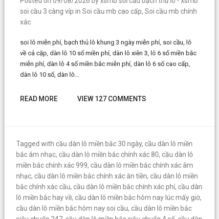
Posted on
09/08/2026
by
xsmb soi cầu bạch thủ lô - xsmb
soi cầu 3 càng víp
in
Soi cầu mb cao cấp
,
Soi cầu mb chính
xác
soi lô miễn phí, bạch thủ lô khung 3 ngày miễn phí, soi cầu, lô
về cả cặp, dàn lô 10 số miền phí, dàn lô xiên 3, lô 6 số miền bắc
miễn phí, dàn lô 4 số miền bắc miễn phí, dàn lô 6 số cao cấp,
dàn lô 10 số, dàn lô…
READ MORE
VIEW 127 COMMENTS
Tagged with
cầu dàn lô miền bắc 30 ngày
,
cầu dàn lô miền
bắc âm nhạc
,
cầu dàn lô miền bắc chính xác 80
,
cầu dàn lô
miền bắc chính xác 999
,
cầu dàn lô miền bắc chính xác âm
nhạc
,
cầu dàn lô miền bắc chính xác ăn tiền
,
cầu dàn lô miền
bắc chính xác cầu
,
cầu dàn lô miền bắc chính xác phí
,
cầu dàn
lô miền bắc hay về
,
cầu dàn lô miền bắc hôm nay lúc mấy giờ
,
cầu dàn lô miền bắc hôm nay soi cầu
,
cầu dàn lô miền bắc
siêu chuẩn 247
,
cầu dàn lô miền bắc siêu chuẩn 4 số
,
cầu dàn