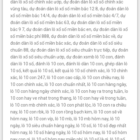
dàn lô xổ số chính xác ướp
,
dự đoán dàn lô xổ số chính xác
vũng tàu
,
dự đoán dàn lô xổ số miền bắc 12 8
,
dự đoán dàn lô
xổ số miền bắc 14/4
,
dự đoán dàn lô xổ số miền bắc 4/7
,
dự
đoán dàn lô xổ số miền bắc 63
,
dự đoán dàn lô xổ số miền
bắc 9 7
,
dự đoán dàn lô xổ số miền bắc en
,
dự đoán dàn lô xổ
số miền bắc phí 888
,
dự đoán dàn lô xổ số miền bắc về
,
dự
đoán dàn lô xổ số miền bắc xác
,
dự đoán dàn lô xổ số siêu
chuẩn 88
,
dự đoán dàn lô xổ số siêu chuẩn trực tiếp
,
dự đoán
dàn lô xổ số siêu chuẩn ướp
,
dự đoán xsmb lô 10 con
,
đánh
dàn lô 10 số
,
đánh lô 10 con
,
đánh lô dàn 10 con
,
ghép dàn lô
10 số
,
kết quả lô 10 số
,
kết quả lô 10 số chính xác
,
lô 10 chính
xác
,
lô 10 con 247
,
lô 10 con cao cấp
,
lô 10 con chiều nay
,
lô
10 con chính xác
,
lô 10 con chuẩn nhất
,
lô 10 con hàng ngày
,
lô 10 con hàng ngày chính xác
,
lô 10 con hay ra trong tuần
,
lo
10 con hay ve nhat trong thang
,
lô 10 con hay về trong tuần
,
lô 10 con mb chính xác
,
lô 10 con phát lộc
,
lô 10 con ra chiều
nay
,
lô 10 con rbk
,
lô 10 con rồng bạch kim
,
lô 10 con sẽ về
hôm nay
,
lô 10 con víp
,
lô 10 mb
,
lô 10 mb hôm nay
,
lô 10
ngày
,
lô 10 siêu chuẩn hàng ngày
,
lô 10 số
,
lô 10 số đẹp nhất
hôm nay
,
lô 10 số hàng ngày
,
lô 10 số hôm nay
,
lô 10 số hôm
nay con gì
,
lô 10 số hôm nay miễn phí
,
lô 10 số là gì
,
lô 10 số