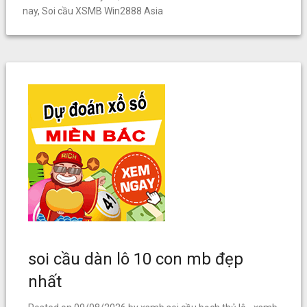
nay
,
Soi cầu XSMB Win2888 Asia
soi cầu dàn lô 10 con mb đẹp
nhất