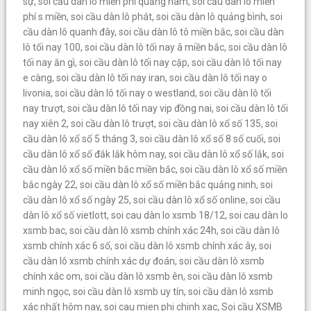
sự
,
soi cầu dàn lô miễn phí quảng nam
,
soi cầu dàn lô miễn
phí s miền
,
soi cầu dàn lô phát
,
soi cầu dàn lô quảng bình
,
soi
cầu dàn lô quanh đây
,
soi cầu dàn lô tô miền bắc
,
soi cầu dàn
lô tối nay 100
,
soi cầu dàn lô tối nay â miền bắc
,
soi cầu dàn lô
tối nay ăn gì
,
soi cầu dàn lô tối nay cặp
,
soi cầu dàn lô tối nay
e càng
,
soi cầu dàn lô tối nay iran
,
soi cầu dàn lô tối nay o
livonia
,
soi cầu dàn lô tối nay o westland
,
soi cầu dàn lô tối
nay trượt
,
soi cầu dàn lô tối nay vip đồng nai
,
soi cầu dàn lô tối
nay xiên 2
,
soi cầu dàn lô trượt
,
soi cầu dàn lô xổ số 135
,
soi
cầu dàn lô xổ số 5 tháng 3
,
soi cầu dàn lô xổ số 8 số cuối
,
soi
cầu dàn lô xổ số đắk lắk hôm nay
,
soi cầu dàn lô xổ số lắk
,
soi
cầu dàn lô xổ số miền bắc miền bắc
,
soi cầu dàn lô xổ số miền
bắc ngày 22
,
soi cầu dàn lô xổ số miền bắc quảng ninh
,
soi
cầu dàn lô xổ số ngày 25
,
soi cầu dàn lô xổ số online
,
soi cầu
dàn lô xổ số vietlott
,
soi cau dàn lo xsmb 18/12
,
soi cau dàn lo
xsmb bac
,
soi cầu dàn lô xsmb chính xác 24h
,
soi cầu dàn lô
xsmb chính xác 6 số
,
soi cầu dàn lô xsmb chính xác ây
,
soi
cầu dàn lô xsmb chính xác dự đoán
,
soi cầu dàn lô xsmb
chính xác om
,
soi cầu dàn lô xsmb ên
,
soi cầu dàn lô xsmb
minh ngọc
,
soi cầu dàn lô xsmb uy tín
,
soi cầu dàn lô xsmb
xác nhất hôm nay
,
soi cau mien phi chinh xac
,
Soi cầu XSMB