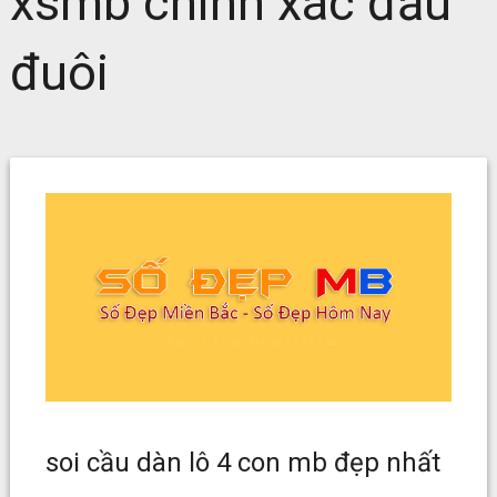
xsmb chính xác đầu
đuôi
soi cầu dàn lô 4 con mb đẹp nhất