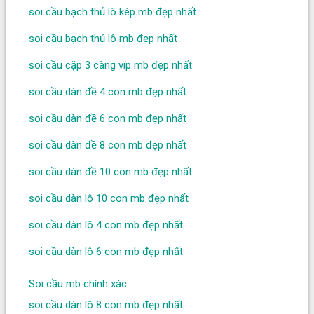
soi cầu bạch thủ lô kép mb đẹp nhất
soi cầu bạch thủ lô mb đẹp nhất
soi cầu cặp 3 càng víp mb đẹp nhất
soi cầu dàn đề 4 con mb đẹp nhất
soi cầu dàn đề 6 con mb đẹp nhất
soi cầu dàn đề 8 con mb đẹp nhất
soi cầu dàn đề 10 con mb đẹp nhất
soi cầu dàn lô 10 con mb đẹp nhất
soi cầu dàn lô 4 con mb đẹp nhất
soi cầu dàn lô 6 con mb đẹp nhất
Soi cầu mb chính xác
soi cầu dàn lô 8 con mb đẹp nhất