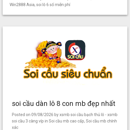
Win2888 Asia
,
soi lô 6 số miễn phí
soi cầu dàn lô 8 con mb đẹp nhất
Posted on
09/08/2026
by
xsmb soi cầu bạch thủ lô - xsmb
soi cầu 3 càng víp
in
Soi cầu mb cao cấp
,
Soi cầu mb chính
xác