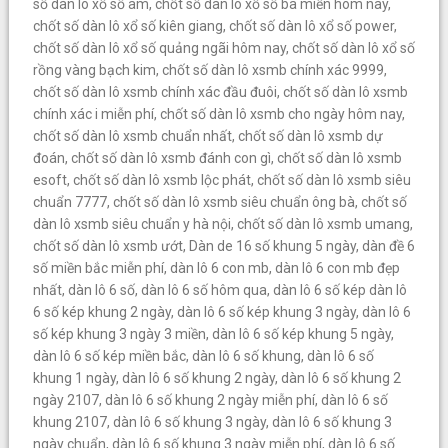
số dàn lô xổ số âm
,
chốt số dàn lô xổ số ba miền hôm nay
,
chốt số dàn lô xổ số kiên giang
,
chốt số dàn lô xổ số power
,
chốt số dàn lô xổ số quảng ngãi hôm nay
,
chốt số dàn lô xổ số
rồng vàng bạch kim
,
chốt số dàn lô xsmb chính xác 9999
,
chốt số dàn lô xsmb chính xác đầu đuôi
,
chốt số dàn lô xsmb
chính xác i miễn phí
,
chốt số dàn lô xsmb cho ngày hôm nay
,
chốt số dàn lô xsmb chuẩn nhất
,
chốt số dàn lô xsmb dự
đoán
,
chốt số dàn lô xsmb đánh con gì
,
chốt số dàn lô xsmb
esoft
,
chốt số dàn lô xsmb lộc phát
,
chốt số dàn lô xsmb siêu
chuẩn 7777
,
chốt số dàn lô xsmb siêu chuẩn ông bà
,
chốt số
dàn lô xsmb siêu chuẩn y hà nội
,
chốt số dàn lô xsmb umang
,
chốt số dàn lô xsmb ướt
,
Dàn de 16 số khung 5 ngày
,
dàn đề 6
số miền bắc miễn phí
,
dàn lô 6 con mb
,
dàn lô 6 con mb đẹp
nhất
,
dàn lô 6 số
,
dàn lô 6 số hôm qua
,
dàn lô 6 số kép dàn lô
6 số kép khung 2 ngày
,
dàn lô 6 số kép khung 3 ngày
,
dàn lô 6
số kép khung 3 ngày 3 miền
,
dàn lô 6 số kép khung 5 ngày
,
dàn lô 6 số kép miền bắc
,
dàn lô 6 số khung
,
dàn lô 6 số
khung 1 ngày
,
dàn lô 6 số khung 2 ngày
,
dàn lô 6 số khung 2
ngày 2107
,
dàn lô 6 số khung 2 ngày miễn phí
,
dàn lô 6 số
khung 2107
,
dàn lô 6 số khung 3 ngày
,
dàn lô 6 số khung 3
ngày chuẩn
,
dàn lô 6 số khung 3 ngày miễn phí
,
dàn lô 6 số