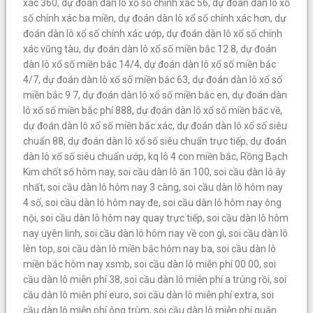
xác 360
,
dự đoán dàn lô xổ số chính xác 56
,
dự đoán dàn lô xổ
số chính xác ba miền
,
dự đoán dàn lô xổ số chính xác hơn
,
dự
đoán dàn lô xổ số chính xác ướp
,
dự đoán dàn lô xổ số chính
xác vũng tàu
,
dự đoán dàn lô xổ số miền bắc 12 8
,
dự đoán
dàn lô xổ số miền bắc 14/4
,
dự đoán dàn lô xổ số miền bắc
4/7
,
dự đoán dàn lô xổ số miền bắc 63
,
dự đoán dàn lô xổ số
miền bắc 9 7
,
dự đoán dàn lô xổ số miền bắc en
,
dự đoán dàn
lô xổ số miền bắc phí 888
,
dự đoán dàn lô xổ số miền bắc về
,
dự đoán dàn lô xổ số miền bắc xác
,
dự đoán dàn lô xổ số siêu
chuẩn 88
,
dự đoán dàn lô xổ số siêu chuẩn trực tiếp
,
dự đoán
dàn lô xổ số siêu chuẩn ướp
,
kq lô 4 con miền bắc
,
Rồng Bạch
Kim chốt số hôm nay
,
soi cầu dàn lô ăn 100
,
soi cầu dàn lô ây
nhất
,
soi cầu dàn lô hôm nay 3 càng
,
soi cầu dàn lô hôm nay
4 số
,
soi cầu dàn lô hôm nay đe
,
soi cầu dàn lô hôm nay ông
nội
,
soi cầu dàn lô hôm nay quay trực tiếp
,
soi cầu dàn lô hôm
nay uyên linh
,
soi cầu dàn lô hôm nay về con gì
,
soi cầu dàn lô
lên top
,
soi cầu dàn lô miền bắc hôm nay ba
,
soi cầu dàn lô
miền bắc hôm nay xsmb
,
soi cầu dàn lô miễn phí 00 00
,
soi
cầu dàn lô miễn phí 38
,
soi cầu dàn lô miễn phí a trúng rồi
,
soi
cầu dàn lô miễn phí euro
,
soi cầu dàn lô miễn phí extra
,
soi
cầu dàn lô miễn phí ông trùm
,
soi cầu dàn lô miễn phí quân