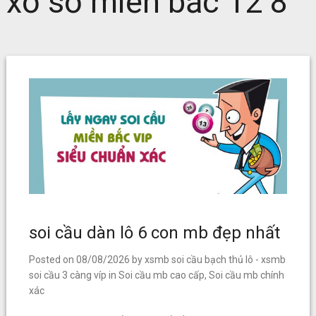
xổ số miền bắc 12 8
soi cầu dàn lô 6 con mb đẹp nhất
Posted on
08/08/2026
by
xsmb soi cầu bạch thủ lô - xsmb
soi cầu 3 càng víp
in
Soi cầu mb cao cấp
,
Soi cầu mb chính
xác