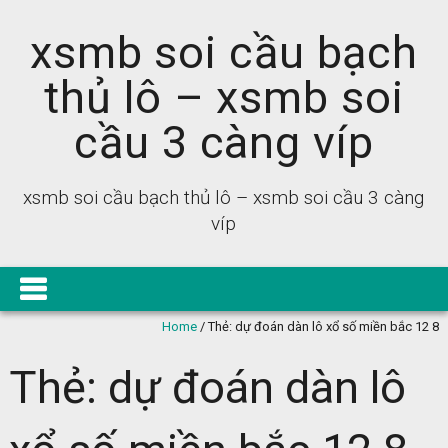
xsmb soi cầu bạch
thủ lô – xsmb soi
cầu 3 càng víp
xsmb soi cầu bạch thủ lô – xsmb soi cầu 3 càng
víp
Home
/
Thẻ:
dự đoán dàn lô xổ số miền bắc 12 8
Thẻ:
dự đoán dàn lô