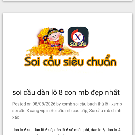
soi cầu dàn lô 8 con mb đẹp nhất
Posted on
08/08/2026
by
xsmb soi cầu bạch thủ lô - xsmb
soi cầu 3 càng víp
in
Soi cầu mb cao cấp
,
Soi cầu mb chính
xác
dan lo 6 so, dàn lô 6 số, dàn lô 6 số miền phí, dan lo 6, dan lo 4