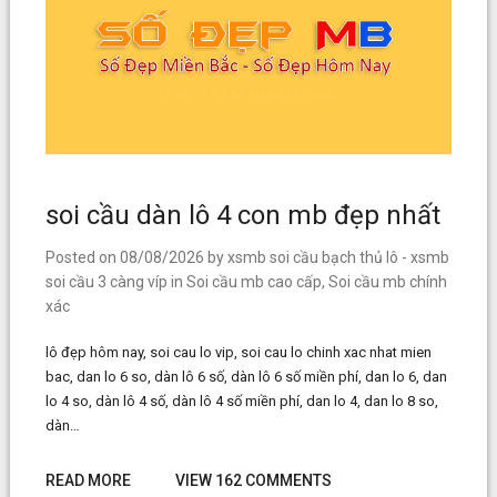
soi cầu dàn lô 4 con mb đẹp nhất
Posted on
08/08/2026
by
xsmb soi cầu bạch thủ lô - xsmb
soi cầu 3 càng víp
in
Soi cầu mb cao cấp
,
Soi cầu mb chính
xác
lô đẹp hôm nay, soi cau lo vip, soi cau lo chinh xac nhat mien
bac, dan lo 6 so, dàn lô 6 số, dàn lô 6 số miền phí, dan lo 6, dan
lo 4 so, dàn lô 4 số, dàn lô 4 số miền phí, dan lo 4, dan lo 8 so,
dàn…
READ MORE
VIEW 162 COMMENTS