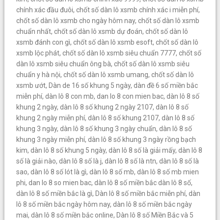
chính xác đầu đuôi
,
chốt số dàn lô xsmb chính xác i miễn phí
,
chốt số dàn lô xsmb cho ngày hôm nay
,
chốt số dàn lô xsmb
chuẩn nhất
,
chốt số dàn lô xsmb dự đoán
,
chốt số dàn lô
xsmb đánh con gì
,
chốt số dàn lô xsmb esoft
,
chốt số dàn lô
xsmb lộc phát
,
chốt số dàn lô xsmb siêu chuẩn 7777
,
chốt số
dàn lô xsmb siêu chuẩn ông bà
,
chốt số dàn lô xsmb siêu
chuẩn y hà nội
,
chốt số dàn lô xsmb umang
,
chốt số dàn lô
xsmb ướt
,
Dàn de 16 số khung 5 ngày
,
dàn đề 6 số miền bắc
miễn phí
,
dàn lô 8 con mb
,
dan lo 8 con mien bac
,
dàn lô 8 số
khung 2 ngày
,
dàn lô 8 số khung 2 ngày 2107
,
dàn lô 8 số
khung 2 ngày miễn phí
,
dàn lô 8 số khung 2107
,
dàn lô 8 số
khung 3 ngày
,
dàn lô 8 số khung 3 ngày chuẩn
,
dàn lô 8 số
khung 3 ngày miễn phí
,
dàn lô 8 số khung 3 ngày rồng bạch
kim
,
dàn lô 8 số khung 5 ngày
,
dàn lô 8 số là giải mấy
,
dàn lô 8
số là giải nào
,
dàn lô 8 số là j
,
dàn lô 8 số là ntn
,
dàn lô 8 số là
sao
,
dàn lô 8 số lót là gì
,
dàn lô 8 số mb
,
dàn lô 8 số mb mien
phi
,
dan lo 8 so mien bac
,
dàn lô 8 số miền bắc dàn lô 8 số
,
dàn lô 8 số miền bắc là gì
,
Dàn lô 8 số miền bắc miễn phí
,
dàn
lô 8 số miền bắc ngày hôm nay
,
dàn lô 8 số miền bắc ngày
mai
,
dàn lô 8 số miền bắc online
,
Dàn lô 8 số Miền Bắc và 5