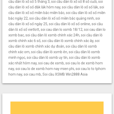
cầu dàn lô xổ số 5 tháng 3
,
soi cầu dàn lô xổ số 8 số cuối
,
soi
cầu dàn lô xổ số đắk lắk hôm nay
,
soi cầu dàn lô xổ số lắk
,
soi
cầu dàn lô xổ số miền bắc miền bắc
,
soi cầu dàn lô xổ số miền
bắc ngày 22
,
soi cầu dàn lô xổ số miền bắc quảng ninh
,
soi
cầu dàn lô xổ số ngày 25
,
soi cầu dàn lô xổ số online
,
soi cầu
dàn lô xổ số vietlott
,
soi cau dàn lo xsmb 18/12
,
soi cau dàn lo
xsmb bac
,
soi cầu dàn lô xsmb chính xác 24h
,
soi cầu dàn lô
xsmb chính xác 6 số
,
soi cầu dàn lô xsmb chính xác ây
,
soi
cầu dàn lô xsmb chính xác dự đoán
,
soi cầu dàn lô xsmb
chính xác om
,
soi cầu dàn lô xsmb ên
,
soi cầu dàn lô xsmb
minh ngọc
,
soi cầu dàn lô xsmb uy tín
,
soi cầu dàn lô xsmb
xác nhất hôm nay
,
soi cau de xsmb
,
soi cau lo de xsmb hom
nay
,
soi cau lo de xsmb hom nay mien phi
,
soi cau lo to tphcm
hom nay
,
soi cau mb
,
Soi cầu XSMB Win2888 Asia