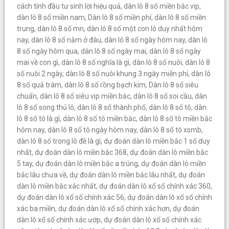
cách tính đầu tư sinh lời hiệu quả
,
dàn lô 8 số miền bắc vip
,
dàn lô 8 số miền nam
,
Dàn lô 8 số miền phí
,
dàn lô 8 số miền
trung
,
dàn lô 8 số mn
,
dàn lô 8 số một con lô duy nhất hôm
nay
,
dàn lô 8 số nằm ở đâu
,
dàn lô 8 số ngày hôm nay
,
dàn lô
8 số ngày hôm qua
,
dàn lô 8 số ngày mai
,
dàn lô 8 số ngày
mai về con gì
,
dàn lô 8 số nghĩa là gì
,
dàn lô 8 số nuôi
,
dàn lô 8
số nuôi 2 ngày
,
dàn lô 8 số nuôi khung 3 ngày miễn phí
,
dàn lô
8 số quả trám
,
dàn lô 8 số rồng bạch kim
,
Dàn lô 8 số siêu
chuẩn
,
dàn lô 8 số siêu vip miền bắc
,
dàn lô 8 số soi cầu
,
dàn
lô 8 số song thủ lô
,
dàn lô 8 số thành phố
,
dàn lô 8 số tô
,
dàn
lô 8 số tô là gì
,
dàn lô 8 số tô miền bắc
,
dàn lô 8 số tô miền bắc
hôm nay
,
dàn lô 8 số tô ngày hôm nay
,
dàn lô 8 số tô xsmb
,
dàn lô 8 số trong lô đề là gì
,
dự đoán dàn lô miền bắc 1 số duy
nhất
,
dự đoán dàn lô miền bắc 368
,
dự đoán dàn lô miền bắc
5 tay
,
dự đoán dàn lô miền bắc a trúng
,
dự đoán dàn lô miền
bắc lâu chưa về
,
dự đoán dàn lô miền bắc lâu nhất
,
dự đoán
dàn lô miền bắc xác nhất
,
dự đoán dàn lô xổ số chính xác 360
,
dự đoán dàn lô xổ số chính xác 56
,
dự đoán dàn lô xổ số chính
xác ba miền
,
dự đoán dàn lô xổ số chính xác hơn
,
dự đoán
dàn lô xổ số chính xác ướp
,
dự đoán dàn lô xổ số chính xác