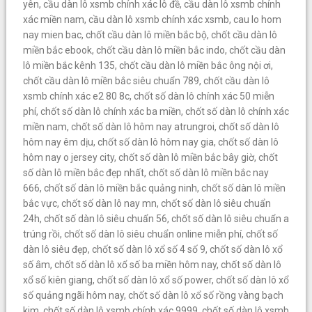
yên
,
cầu dàn lô xsmb chính xác lô đề
,
cầu dàn lô xsmb chính
xác miền nam
,
cầu dàn lô xsmb chính xác xsmb
,
cau lo hom
nay mien bac
,
chốt cầu dàn lô miền bắc bộ
,
chốt cầu dàn lô
miền bắc ebook
,
chốt cầu dàn lô miền bắc indo
,
chốt cầu dàn
lô miền bắc kênh 135
,
chốt cầu dàn lô miền bắc ông nội ơi
,
chốt cầu dàn lô miền bắc siêu chuẩn 789
,
chốt cầu dàn lô
xsmb chính xác e2 80 8c
,
chốt số dàn lô chính xác 50 miễn
phí
,
chốt số dàn lô chính xác ba miền
,
chốt số dàn lô chính xác
miền nam
,
chốt số dàn lô hôm nay atrungroi
,
chốt số dàn lô
hôm nay êm dịu
,
chốt số dàn lô hôm nay gia
,
chốt số dàn lô
hôm nay o jersey city
,
chốt số dàn lô miền bắc bây giờ
,
chốt
số dàn lô miền bắc đẹp nhất
,
chốt số dàn lô miền bắc nay
666
,
chốt số dàn lô miền bắc quảng ninh
,
chốt số dàn lô miền
bắc vực
,
chốt số dàn lô nay mn
,
chốt số dàn lô siêu chuẩn
24h
,
chốt số dàn lô siêu chuẩn 56
,
chốt số dàn lô siêu chuẩn a
trúng rồi
,
chốt số dàn lô siêu chuẩn online miễn phí
,
chốt số
dàn lô siêu đẹp
,
chốt số dàn lô xổ số 4 số 9
,
chốt số dàn lô xổ
số âm
,
chốt số dàn lô xổ số ba miền hôm nay
,
chốt số dàn lô
xổ số kiên giang
,
chốt số dàn lô xổ số power
,
chốt số dàn lô xổ
số quảng ngãi hôm nay
,
chốt số dàn lô xổ số rồng vàng bạch
kim
,
chốt số dàn lô xsmb chính xác 9999
,
chốt số dàn lô xsmb