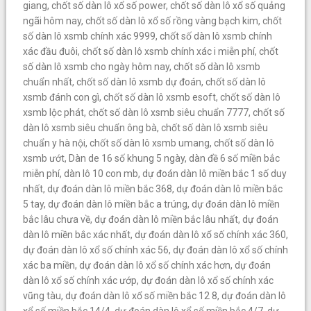
giang
,
chốt số dàn lô xổ số power
,
chốt số dàn lô xổ số quảng
ngãi hôm nay
,
chốt số dàn lô xổ số rồng vàng bạch kim
,
chốt
số dàn lô xsmb chính xác 9999
,
chốt số dàn lô xsmb chính
xác đầu đuôi
,
chốt số dàn lô xsmb chính xác i miễn phí
,
chốt
số dàn lô xsmb cho ngày hôm nay
,
chốt số dàn lô xsmb
chuẩn nhất
,
chốt số dàn lô xsmb dự đoán
,
chốt số dàn lô
xsmb đánh con gì
,
chốt số dàn lô xsmb esoft
,
chốt số dàn lô
xsmb lộc phát
,
chốt số dàn lô xsmb siêu chuẩn 7777
,
chốt số
dàn lô xsmb siêu chuẩn ông bà
,
chốt số dàn lô xsmb siêu
chuẩn y hà nội
,
chốt số dàn lô xsmb umang
,
chốt số dàn lô
xsmb ướt
,
Dàn de 16 số khung 5 ngày
,
dàn đề 6 số miền bắc
miễn phí
,
dàn lô 10 con mb
,
dự đoán dàn lô miền bắc 1 số duy
nhất
,
dự đoán dàn lô miền bắc 368
,
dự đoán dàn lô miền bắc
5 tay
,
dự đoán dàn lô miền bắc a trúng
,
dự đoán dàn lô miền
bắc lâu chưa về
,
dự đoán dàn lô miền bắc lâu nhất
,
dự đoán
dàn lô miền bắc xác nhất
,
dự đoán dàn lô xổ số chính xác 360
,
dự đoán dàn lô xổ số chính xác 56
,
dự đoán dàn lô xổ số chính
xác ba miền
,
dự đoán dàn lô xổ số chính xác hơn
,
dự đoán
dàn lô xổ số chính xác ướp
,
dự đoán dàn lô xổ số chính xác
vũng tàu
,
dự đoán dàn lô xổ số miền bắc 12 8
,
dự đoán dàn lô