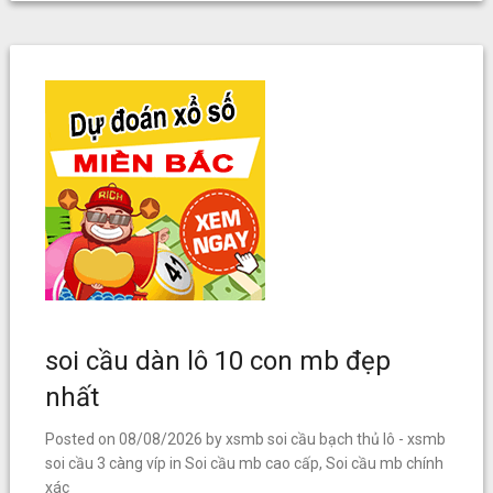
soi cầu dàn lô 10 con mb đẹp
nhất
Posted on
08/08/2026
by
xsmb soi cầu bạch thủ lô - xsmb
soi cầu 3 càng víp
in
Soi cầu mb cao cấp
,
Soi cầu mb chính
xác