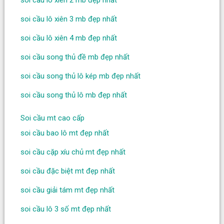
soi cầu lô xiên 3 mb đẹp nhất
soi cầu lô xiên 4 mb đẹp nhất
soi cầu song thủ đề mb đẹp nhất
soi cầu song thủ lô kép mb đẹp nhất
soi cầu song thủ lô mb đẹp nhất
Soi cầu mt cao cấp
soi cầu bao lô mt đẹp nhất
soi cầu cặp xíu chủ mt đẹp nhất
soi cầu đặc biệt mt đẹp nhất
soi cầu giải tám mt đẹp nhất
soi cầu lô 3 số mt đẹp nhất