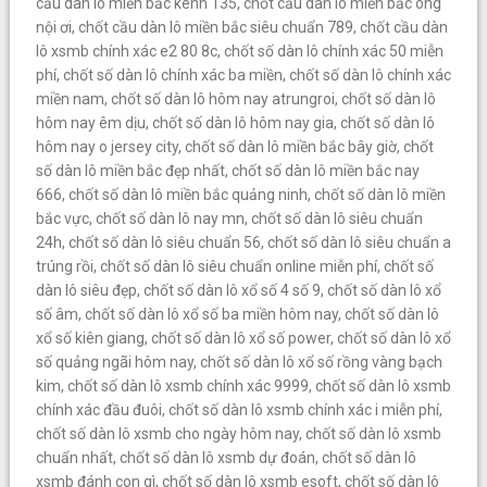
cầu dàn lô miền bắc kênh 135
,
chốt cầu dàn lô miền bắc ông
nội ơi
,
chốt cầu dàn lô miền bắc siêu chuẩn 789
,
chốt cầu dàn
lô xsmb chính xác e2 80 8c
,
chốt số dàn lô chính xác 50 miễn
phí
,
chốt số dàn lô chính xác ba miền
,
chốt số dàn lô chính xác
miền nam
,
chốt số dàn lô hôm nay atrungroi
,
chốt số dàn lô
hôm nay êm dịu
,
chốt số dàn lô hôm nay gia
,
chốt số dàn lô
hôm nay o jersey city
,
chốt số dàn lô miền bắc bây giờ
,
chốt
số dàn lô miền bắc đẹp nhất
,
chốt số dàn lô miền bắc nay
666
,
chốt số dàn lô miền bắc quảng ninh
,
chốt số dàn lô miền
bắc vực
,
chốt số dàn lô nay mn
,
chốt số dàn lô siêu chuẩn
24h
,
chốt số dàn lô siêu chuẩn 56
,
chốt số dàn lô siêu chuẩn a
trúng rồi
,
chốt số dàn lô siêu chuẩn online miễn phí
,
chốt số
dàn lô siêu đẹp
,
chốt số dàn lô xổ số 4 số 9
,
chốt số dàn lô xổ
số âm
,
chốt số dàn lô xổ số ba miền hôm nay
,
chốt số dàn lô
xổ số kiên giang
,
chốt số dàn lô xổ số power
,
chốt số dàn lô xổ
số quảng ngãi hôm nay
,
chốt số dàn lô xổ số rồng vàng bạch
kim
,
chốt số dàn lô xsmb chính xác 9999
,
chốt số dàn lô xsmb
chính xác đầu đuôi
,
chốt số dàn lô xsmb chính xác i miễn phí
,
chốt số dàn lô xsmb cho ngày hôm nay
,
chốt số dàn lô xsmb
chuẩn nhất
,
chốt số dàn lô xsmb dự đoán
,
chốt số dàn lô
xsmb đánh con gì
,
chốt số dàn lô xsmb esoft
,
chốt số dàn lô