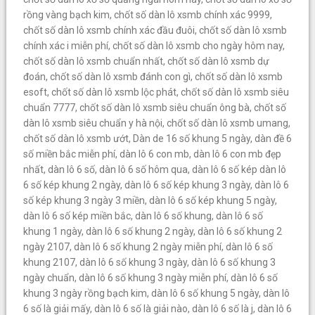
rồng vàng bạch kim
,
chốt số dàn lô xsmb chính xác 9999
,
chốt số dàn lô xsmb chính xác đầu đuôi
,
chốt số dàn lô xsmb
chính xác i miễn phí
,
chốt số dàn lô xsmb cho ngày hôm nay
,
chốt số dàn lô xsmb chuẩn nhất
,
chốt số dàn lô xsmb dự
đoán
,
chốt số dàn lô xsmb đánh con gì
,
chốt số dàn lô xsmb
esoft
,
chốt số dàn lô xsmb lộc phát
,
chốt số dàn lô xsmb siêu
chuẩn 7777
,
chốt số dàn lô xsmb siêu chuẩn ông bà
,
chốt số
dàn lô xsmb siêu chuẩn y hà nội
,
chốt số dàn lô xsmb umang
,
chốt số dàn lô xsmb ướt
,
Dàn de 16 số khung 5 ngày
,
dàn đề 6
số miền bắc miễn phí
,
dàn lô 6 con mb
,
dàn lô 6 con mb đẹp
nhất
,
dàn lô 6 số
,
dàn lô 6 số hôm qua
,
dàn lô 6 số kép dàn lô
6 số kép khung 2 ngày
,
dàn lô 6 số kép khung 3 ngày
,
dàn lô 6
số kép khung 3 ngày 3 miền
,
dàn lô 6 số kép khung 5 ngày
,
dàn lô 6 số kép miền bắc
,
dàn lô 6 số khung
,
dàn lô 6 số
khung 1 ngày
,
dàn lô 6 số khung 2 ngày
,
dàn lô 6 số khung 2
ngày 2107
,
dàn lô 6 số khung 2 ngày miễn phí
,
dàn lô 6 số
khung 2107
,
dàn lô 6 số khung 3 ngày
,
dàn lô 6 số khung 3
ngày chuẩn
,
dàn lô 6 số khung 3 ngày miễn phí
,
dàn lô 6 số
khung 3 ngày rồng bạch kim
,
dàn lô 6 số khung 5 ngày
,
dàn lô
6 số là giải mấy
,
dàn lô 6 số là giải nào
,
dàn lô 6 số là j
,
dàn lô 6