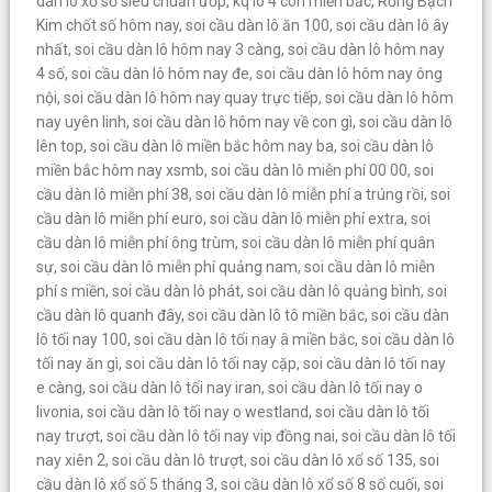
dàn lô xổ số siêu chuẩn ướp
,
kq lô 4 con miền bắc
,
Rồng Bạch
Kim chốt số hôm nay
,
soi cầu dàn lô ăn 100
,
soi cầu dàn lô ây
nhất
,
soi cầu dàn lô hôm nay 3 càng
,
soi cầu dàn lô hôm nay
4 số
,
soi cầu dàn lô hôm nay đe
,
soi cầu dàn lô hôm nay ông
nội
,
soi cầu dàn lô hôm nay quay trực tiếp
,
soi cầu dàn lô hôm
nay uyên linh
,
soi cầu dàn lô hôm nay về con gì
,
soi cầu dàn lô
lên top
,
soi cầu dàn lô miền bắc hôm nay ba
,
soi cầu dàn lô
miền bắc hôm nay xsmb
,
soi cầu dàn lô miễn phí 00 00
,
soi
cầu dàn lô miễn phí 38
,
soi cầu dàn lô miễn phí a trúng rồi
,
soi
cầu dàn lô miễn phí euro
,
soi cầu dàn lô miễn phí extra
,
soi
cầu dàn lô miễn phí ông trùm
,
soi cầu dàn lô miễn phí quân
sự
,
soi cầu dàn lô miễn phí quảng nam
,
soi cầu dàn lô miễn
phí s miền
,
soi cầu dàn lô phát
,
soi cầu dàn lô quảng bình
,
soi
cầu dàn lô quanh đây
,
soi cầu dàn lô tô miền bắc
,
soi cầu dàn
lô tối nay 100
,
soi cầu dàn lô tối nay â miền bắc
,
soi cầu dàn lô
tối nay ăn gì
,
soi cầu dàn lô tối nay cặp
,
soi cầu dàn lô tối nay
e càng
,
soi cầu dàn lô tối nay iran
,
soi cầu dàn lô tối nay o
livonia
,
soi cầu dàn lô tối nay o westland
,
soi cầu dàn lô tối
nay trượt
,
soi cầu dàn lô tối nay vip đồng nai
,
soi cầu dàn lô tối
nay xiên 2
,
soi cầu dàn lô trượt
,
soi cầu dàn lô xổ số 135
,
soi
cầu dàn lô xổ số 5 tháng 3
,
soi cầu dàn lô xổ số 8 số cuối
,
soi