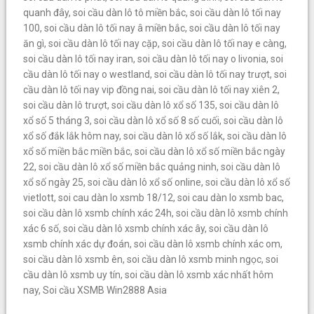
quanh đây
,
soi cầu dàn lô tô miền bắc
,
soi cầu dàn lô tối nay
100
,
soi cầu dàn lô tối nay â miền bắc
,
soi cầu dàn lô tối nay
ăn gì
,
soi cầu dàn lô tối nay cặp
,
soi cầu dàn lô tối nay e càng
,
soi cầu dàn lô tối nay iran
,
soi cầu dàn lô tối nay o livonia
,
soi
cầu dàn lô tối nay o westland
,
soi cầu dàn lô tối nay trượt
,
soi
cầu dàn lô tối nay vip đồng nai
,
soi cầu dàn lô tối nay xiên 2
,
soi cầu dàn lô trượt
,
soi cầu dàn lô xổ số 135
,
soi cầu dàn lô
xổ số 5 tháng 3
,
soi cầu dàn lô xổ số 8 số cuối
,
soi cầu dàn lô
xổ số đắk lắk hôm nay
,
soi cầu dàn lô xổ số lắk
,
soi cầu dàn lô
xổ số miền bắc miền bắc
,
soi cầu dàn lô xổ số miền bắc ngày
22
,
soi cầu dàn lô xổ số miền bắc quảng ninh
,
soi cầu dàn lô
xổ số ngày 25
,
soi cầu dàn lô xổ số online
,
soi cầu dàn lô xổ số
vietlott
,
soi cau dàn lo xsmb 18/12
,
soi cau dàn lo xsmb bac
,
soi cầu dàn lô xsmb chính xác 24h
,
soi cầu dàn lô xsmb chính
xác 6 số
,
soi cầu dàn lô xsmb chính xác ây
,
soi cầu dàn lô
xsmb chính xác dự đoán
,
soi cầu dàn lô xsmb chính xác om
,
soi cầu dàn lô xsmb ên
,
soi cầu dàn lô xsmb minh ngọc
,
soi
cầu dàn lô xsmb uy tín
,
soi cầu dàn lô xsmb xác nhất hôm
nay
,
Soi cầu XSMB Win2888 Asia