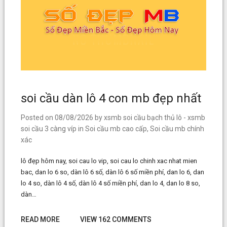
soi cầu dàn lô 4 con mb đẹp nhất
Posted on
08/08/2026
by
xsmb soi cầu bạch thủ lô - xsmb
soi cầu 3 càng víp
in
Soi cầu mb cao cấp
,
Soi cầu mb chính
xác
lô đẹp hôm nay, soi cau lo vip, soi cau lo chinh xac nhat mien
bac, dan lo 6 so, dàn lô 6 số, dàn lô 6 số miền phí, dan lo 6, dan
lo 4 so, dàn lô 4 số, dàn lô 4 số miền phí, dan lo 4, dan lo 8 so,
dàn…
READ MORE
VIEW 162 COMMENTS