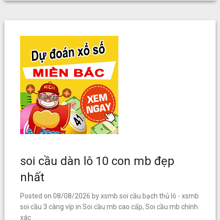
soi cầu dàn lô 10 con mb đẹp
nhất
Posted on
08/08/2026
by
xsmb soi cầu bạch thủ lô - xsmb
soi cầu 3 càng víp
in
Soi cầu mb cao cấp
,
Soi cầu mb chính
xác