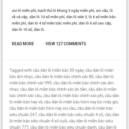
soi lô miễn phí, bạch thủ lô khung 3 ngày miễn phí, soi cầu, lô
về cả cặp, dàn lô 10 số miền phí, dàn lô xiên 3, lô 6 số miền bắc
miễn phí, dàn lô 4 số miền bắc miễn phí, dàn lô 6 số cao cấp,
dàn lô 10 số, dàn lô…
READ MORE
VIEW 127 COMMENTS
Tagged with
cầu dàn lô miền bắc 30 ngày
,
cầu dàn lô miền
bắc âm nhạc
,
cầu dàn lô miền bắc chính xác 80
,
cầu dàn lô
miền bắc chính xác 999
,
cầu dàn lô miền bắc chính xác âm
nhạc
,
cầu dàn lô miền bắc chính xác ăn tiền
,
cầu dàn lô miền
bắc chính xác cầu
,
cầu dàn lô miền bắc chính xác phí
,
cầu dàn
lô miền bắc hay về
,
cầu dàn lô miền bắc hôm nay lúc mấy giờ
,
cầu dàn lô miền bắc hôm nay soi cầu
,
cầu dàn lô miền bắc
siêu chuẩn 247
,
cầu dàn lô miền bắc siêu chuẩn 4 số
,
cầu dàn
lô miền bắc siêu chuẩn 4 số cuối
,
cầu dàn lô miền bắc siêu
chuẩn 777
,
cầu dàn lô miền bắc siêu chuẩn danh
,
cầu dàn lô