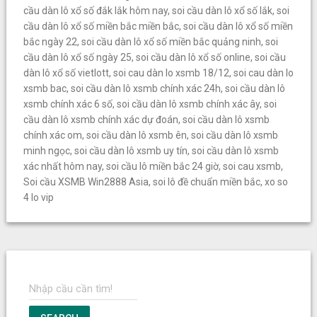
cầu dàn lô xổ số đắk lắk hôm nay
,
soi cầu dàn lô xổ số lắk
,
soi
cầu dàn lô xổ số miền bắc miền bắc
,
soi cầu dàn lô xổ số miền
bắc ngày 22
,
soi cầu dàn lô xổ số miền bắc quảng ninh
,
soi
cầu dàn lô xổ số ngày 25
,
soi cầu dàn lô xổ số online
,
soi cầu
dàn lô xổ số vietlott
,
soi cau dàn lo xsmb 18/12
,
soi cau dàn lo
xsmb bac
,
soi cầu dàn lô xsmb chính xác 24h
,
soi cầu dàn lô
xsmb chính xác 6 số
,
soi cầu dàn lô xsmb chính xác ây
,
soi
cầu dàn lô xsmb chính xác dự đoán
,
soi cầu dàn lô xsmb
chính xác om
,
soi cầu dàn lô xsmb ên
,
soi cầu dàn lô xsmb
minh ngọc
,
soi cầu dàn lô xsmb uy tín
,
soi cầu dàn lô xsmb
xác nhất hôm nay
,
soi cầu lô miền bắc 24 giờ
,
soi cau xsmb
,
Soi cầu XSMB Win2888 Asia
,
soi lô đề chuẩn miền bắc
,
xo so
4 lo vip