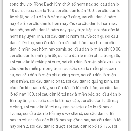
song thu vip
,
Rồng Bạch Kim chốt số hôm nay
,
soi cau dan lo
10 so
,
soi cau dan lo 10s
,
soi cầu dàn lô ăn 100
,
soi cầu dàn lô
ây nhất
,
soi cầu dàn lô hôm nay 3 càng
,
soi cầu dàn lô hôm
nay 4 số
,
soi cầu dàn lô hôm nay đe
,
soi cầu dàn lô hôm nay
ông nội
,
soi cầu dàn lô hôm nay quay trực tiếp
,
soi cầu dàn lô
hôm nay uyên linh
,
soi cầu dàn lô hôm nay về con gì
,
soi cầu
dàn lô lên top
,
soi cầu dàn lô miền bắc hôm nay ba
,
soi cầu
dàn lô miền bắc hôm nay xsmb
,
soi cầu dàn lô miễn phí 00 00
,
soi cầu dàn lô miễn phí 38
,
soi cầu dàn lô miễn phí a trúng rồi
,
soi cầu dàn lô miễn phí euro
,
soi cầu dàn lô miễn phí extra
,
soi
cầu dàn lô miễn phí ông trùm
,
soi cầu dàn lô miễn phí quân
sự
,
soi cầu dàn lô miễn phí quảng nam
,
soi cầu dàn lô miễn
phí s miền
,
soi cầu dàn lô phát
,
soi cầu dàn lô quảng bình
,
soi
cầu dàn lô quanh đây
,
soi cầu dàn lô tô miền bắc
,
soi cầu dàn
lô tối nay 100
,
soi cầu dàn lô tối nay â miền bắc
,
soi cầu dàn lô
tối nay ăn gì
,
soi cầu dàn lô tối nay cặp
,
soi cầu dàn lô tối nay
e càng
,
soi cầu dàn lô tối nay iran
,
soi cầu dàn lô tối nay o
livonia
,
soi cầu dàn lô tối nay o westland
,
soi cầu dàn lô tối
nay trượt
,
soi cầu dàn lô tối nay vip đồng nai
,
soi cầu dàn lô tối
nay xiên 2
,
soi cầu dàn lô trượt
,
soi cầu dàn lô xổ số 135
,
soi