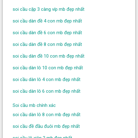
soi cầu cặp 3 càng víp mb đẹp nhất
soi cầu dàn đề 4 con mb đẹp nhất
soi cầu dàn đề 6 con mb đẹp nhất
soi cầu dàn đề 8 con mb đẹp nhất
soi cầu dàn đề 10 con mb đẹp nhất
soi cầu dàn lô 10 con mb đẹp nhất
soi cầu dàn lô 4 con mb đẹp nhất
soi cầu dàn lô 6 con mb đẹp nhất
Soi cầu mb chính xác
soi cầu dàn lô 8 con mb đẹp nhất
soi cầu đề đầu đuôi mb đẹp nhất
soi cầu lô xiên 2 mb đẹp nhất