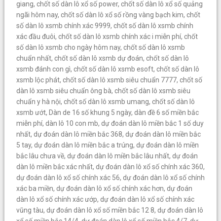
giang
,
chốt số dàn lô xổ số power
,
chốt số dàn lô xổ số quảng
ngãi hôm nay
,
chốt số dàn lô xổ số rồng vàng bạch kim
,
chốt
số dàn lô xsmb chính xác 9999
,
chốt số dàn lô xsmb chính
xác đầu đuôi
,
chốt số dàn lô xsmb chính xác i miễn phí
,
chốt
số dàn lô xsmb cho ngày hôm nay
,
chốt số dàn lô xsmb
chuẩn nhất
,
chốt số dàn lô xsmb dự đoán
,
chốt số dàn lô
xsmb đánh con gì
,
chốt số dàn lô xsmb esoft
,
chốt số dàn lô
xsmb lộc phát
,
chốt số dàn lô xsmb siêu chuẩn 7777
,
chốt số
dàn lô xsmb siêu chuẩn ông bà
,
chốt số dàn lô xsmb siêu
chuẩn y hà nội
,
chốt số dàn lô xsmb umang
,
chốt số dàn lô
xsmb ướt
,
Dàn de 16 số khung 5 ngày
,
dàn đề 6 số miền bắc
miễn phí
,
dàn lô 10 con mb
,
dự đoán dàn lô miền bắc 1 số duy
nhất
,
dự đoán dàn lô miền bắc 368
,
dự đoán dàn lô miền bắc
5 tay
,
dự đoán dàn lô miền bắc a trúng
,
dự đoán dàn lô miền
bắc lâu chưa về
,
dự đoán dàn lô miền bắc lâu nhất
,
dự đoán
dàn lô miền bắc xác nhất
,
dự đoán dàn lô xổ số chính xác 360
,
dự đoán dàn lô xổ số chính xác 56
,
dự đoán dàn lô xổ số chính
xác ba miền
,
dự đoán dàn lô xổ số chính xác hơn
,
dự đoán
dàn lô xổ số chính xác ướp
,
dự đoán dàn lô xổ số chính xác
vũng tàu
,
dự đoán dàn lô xổ số miền bắc 12 8
,
dự đoán dàn lô