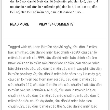
dan lo 6 so, dàn lô 6 số, dàn lô 6 số miền phí, dan lo 6, dan lo 4
so, dàn lô 4 số, dàn lô 4 số miền phí, dan lo 4, dan lo 8 so, dàn
lô 8 số, dàn lô 8 số miền phí, dan lo 8, dan lo 10 so,…
READ MORE
VIEW 134 COMMENTS
Tagged with
cầu dàn lô miền bắc 30 ngày
,
cầu dàn lô miền
bắc âm nhạc
,
cầu dàn lô miền bắc chính xác 80
,
cầu dàn lô
miền bắc chính xác 999
,
cầu dàn lô miền bắc chính xác âm
nhạc
,
cầu dàn lô miền bắc chính xác ăn tiền
,
cầu dàn lô miền
bắc chính xác cầu
,
cầu dàn lô miền bắc chính xác phí
,
cầu dàn
lô miền bắc hay về
,
cầu dàn lô miền bắc hôm nay lúc mấy giờ
,
cầu dàn lô miền bắc hôm nay soi cầu
,
cầu dàn lô miền bắc
siêu chuẩn 247
,
cầu dàn lô miền bắc siêu chuẩn 4 số
,
cầu dàn
lô miền bắc siêu chuẩn 4 số cuối
,
cầu dàn lô miền bắc siêu
chuẩn 777
,
cầu dàn lô miền bắc siêu chuẩn danh
,
cầu dàn lô
miền bắc siêu chuẩn dự đoán
,
cầu dàn lô miền bắc siêu
chuẩn u23
,
cầu dàn lô miền bắc thứ 5
,
cầu dàn lô miền bắc