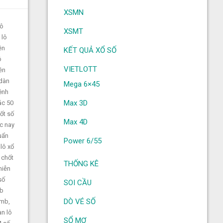
XSMN
lô
XSMT
 lô
ền
KẾT QUẢ XỔ SỐ
ô
VIETLOTT
ền
dàn
Mega 6×45
ênh
Max 3D
ác 50
ốt số
Max 4D
c nay
uẩn
Power 6/55
lô xổ
,
chốt
THỐNG KÊ
miễn
số
SOI CẦU
mb
DÒ VÉ SỐ
 mb
,
n lô
SỔ MƠ