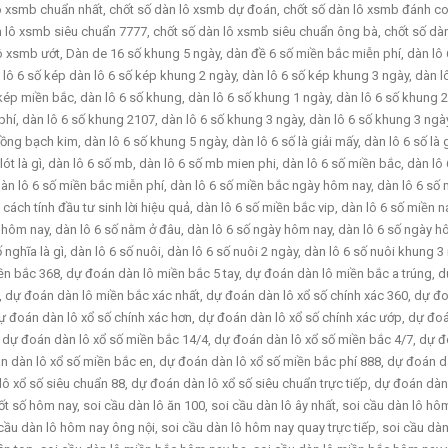
ô xsmb chuẩn nhất
,
chốt số dàn lô xsmb dự đoán
,
chốt số dàn lô xsmb đánh co
n lô xsmb siêu chuẩn 7777
,
chốt số dàn lô xsmb siêu chuẩn ông bà
,
chốt số dàn
lô xsmb ướt
,
Dàn de 16 số khung 5 ngày
,
dàn đề 6 số miền bắc miễn phí
,
dàn lô
 lô 6 số kép dàn lô 6 số kép khung 2 ngày
,
dàn lô 6 số kép khung 3 ngày
,
dàn l
 kép miền bắc
,
dàn lô 6 số khung
,
dàn lô 6 số khung 1 ngày
,
dàn lô 6 số khung 2
phí
,
dàn lô 6 số khung 2107
,
dàn lô 6 số khung 3 ngày
,
dàn lô 6 số khung 3 ngà
rồng bạch kim
,
dàn lô 6 số khung 5 ngày
,
dàn lô 6 số là giải mấy
,
dàn lô 6 số là 
lót là gì
,
dàn lô 6 số mb
,
dàn lô 6 số mb mien phi
,
dàn lô 6 số miền bắc
,
dàn lô 
àn lô 6 số miền bắc miễn phí
,
dàn lô 6 số miền bắc ngày hôm nay
,
dàn lô 6 số 
cách tính đầu tư sinh lời hiệu quả
,
dàn lô 6 số miền bắc vip
,
dàn lô 6 số miền 
t hôm nay
,
dàn lô 6 số nằm ở đâu
,
dàn lô 6 số ngày hôm nay
,
dàn lô 6 số ngày 
 nghĩa là gì
,
dàn lô 6 số nuôi
,
dàn lô 6 số nuôi 2 ngày
,
dàn lô 6 số nuôi khung 3
ền bắc 368
,
dự đoán dàn lô miền bắc 5 tay
,
dự đoán dàn lô miền bắc a trúng
,
d
,
dự đoán dàn lô miền bắc xác nhất
,
dự đoán dàn lô xổ số chính xác 360
,
dự đ
ự đoán dàn lô xổ số chính xác hơn
,
dự đoán dàn lô xổ số chính xác ướp
,
dự đo
,
dự đoán dàn lô xổ số miền bắc 14/4
,
dự đoán dàn lô xổ số miền bắc 4/7
,
dự đ
n dàn lô xổ số miền bắc en
,
dự đoán dàn lô xổ số miền bắc phí 888
,
dự đoán d
ô xổ số siêu chuẩn 88
,
dự đoán dàn lô xổ số siêu chuẩn trực tiếp
,
dự đoán dàn 
ốt số hôm nay
,
soi cầu dàn lô ăn 100
,
soi cầu dàn lô ây nhất
,
soi cầu dàn lô hô
cầu dàn lô hôm nay ông nội
,
soi cầu dàn lô hôm nay quay trực tiếp
,
soi cầu dàn