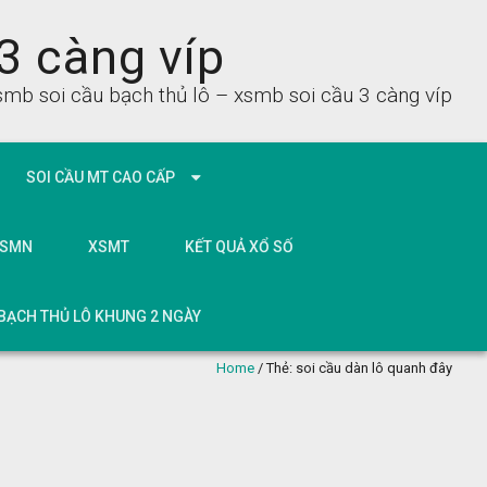
3 càng víp
smb soi cầu bạch thủ lô – xsmb soi cầu 3 càng víp
SOI CẦU MT CAO CẤP
SMN
XSMT
KẾT QUẢ XỔ SỐ
BẠCH THỦ LÔ KHUNG 2 NGÀY
Home
/
Thẻ:
soi cầu dàn lô quanh đây