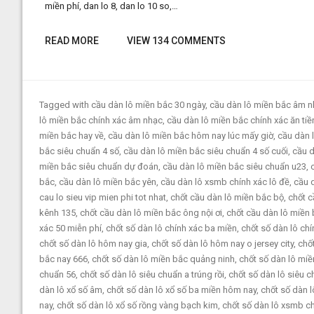
miền phí, dan lo 8, dan lo 10 so,…
READ MORE
VIEW 134 COMMENTS
Tagged with
cầu dàn lô miền bắc 30 ngày
,
cầu dàn lô miền bắc âm 
lô miền bắc chính xác âm nhạc
,
cầu dàn lô miền bắc chính xác ăn tiề
miền bắc hay về
,
cầu dàn lô miền bắc hôm nay lúc mấy giờ
,
cầu dàn 
bắc siêu chuẩn 4 số
,
cầu dàn lô miền bắc siêu chuẩn 4 số cuối
,
cầu d
miền bắc siêu chuẩn dự đoán
,
cầu dàn lô miền bắc siêu chuẩn u23
,
bắc
,
cầu dàn lô miền bắc yên
,
cầu dàn lô xsmb chính xác lô đề
,
cầu 
cau lo sieu vip mien phi tot nhat
,
chốt cầu dàn lô miền bắc bộ
,
chốt c
kênh 135
,
chốt cầu dàn lô miền bắc ông nội ơi
,
chốt cầu dàn lô miền
xác 50 miễn phí
,
chốt số dàn lô chính xác ba miền
,
chốt số dàn lô ch
chốt số dàn lô hôm nay gia
,
chốt số dàn lô hôm nay o jersey city
,
chố
bắc nay 666
,
chốt số dàn lô miền bắc quảng ninh
,
chốt số dàn lô mi
chuẩn 56
,
chốt số dàn lô siêu chuẩn a trúng rồi
,
chốt số dàn lô siêu c
dàn lô xổ số âm
,
chốt số dàn lô xổ số ba miền hôm nay
,
chốt số dàn l
nay
,
chốt số dàn lô xổ số rồng vàng bạch kim
,
chốt số dàn lô xsmb c