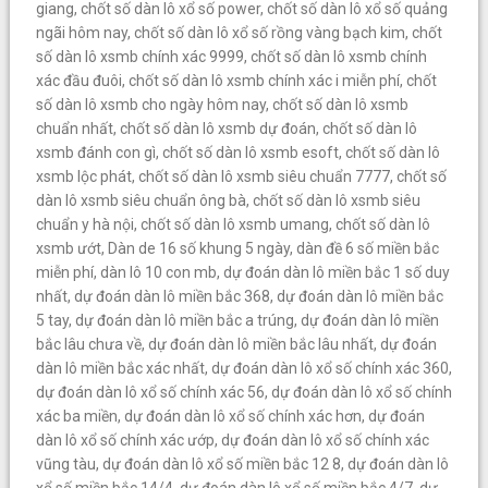
giang
,
chốt số dàn lô xổ số power
,
chốt số dàn lô xổ số quảng
ngãi hôm nay
,
chốt số dàn lô xổ số rồng vàng bạch kim
,
chốt
số dàn lô xsmb chính xác 9999
,
chốt số dàn lô xsmb chính
xác đầu đuôi
,
chốt số dàn lô xsmb chính xác i miễn phí
,
chốt
số dàn lô xsmb cho ngày hôm nay
,
chốt số dàn lô xsmb
chuẩn nhất
,
chốt số dàn lô xsmb dự đoán
,
chốt số dàn lô
xsmb đánh con gì
,
chốt số dàn lô xsmb esoft
,
chốt số dàn lô
xsmb lộc phát
,
chốt số dàn lô xsmb siêu chuẩn 7777
,
chốt số
dàn lô xsmb siêu chuẩn ông bà
,
chốt số dàn lô xsmb siêu
chuẩn y hà nội
,
chốt số dàn lô xsmb umang
,
chốt số dàn lô
xsmb ướt
,
Dàn de 16 số khung 5 ngày
,
dàn đề 6 số miền bắc
miễn phí
,
dàn lô 10 con mb
,
dự đoán dàn lô miền bắc 1 số duy
nhất
,
dự đoán dàn lô miền bắc 368
,
dự đoán dàn lô miền bắc
5 tay
,
dự đoán dàn lô miền bắc a trúng
,
dự đoán dàn lô miền
bắc lâu chưa về
,
dự đoán dàn lô miền bắc lâu nhất
,
dự đoán
dàn lô miền bắc xác nhất
,
dự đoán dàn lô xổ số chính xác 360
,
dự đoán dàn lô xổ số chính xác 56
,
dự đoán dàn lô xổ số chính
xác ba miền
,
dự đoán dàn lô xổ số chính xác hơn
,
dự đoán
dàn lô xổ số chính xác ướp
,
dự đoán dàn lô xổ số chính xác
vũng tàu
,
dự đoán dàn lô xổ số miền bắc 12 8
,
dự đoán dàn lô