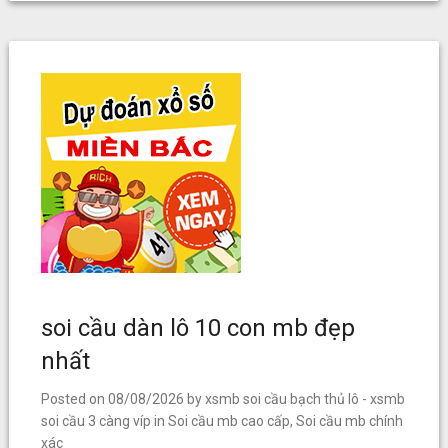
soi cầu dàn lô 10 con mb đẹp
nhất
Posted on
08/08/2026
by
xsmb soi cầu bạch thủ lô - xsmb
soi cầu 3 càng víp
in
Soi cầu mb cao cấp
,
Soi cầu mb chính
xác