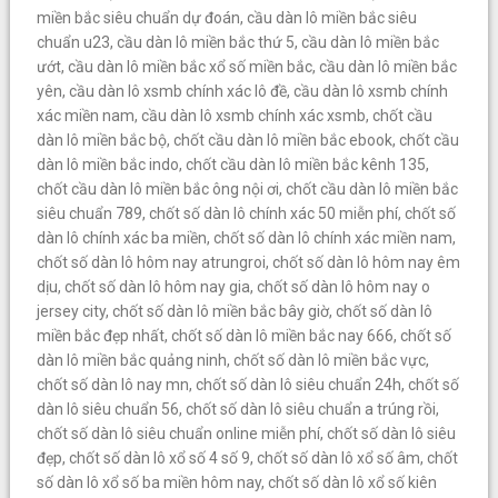
miền bắc siêu chuẩn dự đoán
,
cầu dàn lô miền bắc siêu
chuẩn u23
,
cầu dàn lô miền bắc thứ 5
,
cầu dàn lô miền bắc
ướt
,
cầu dàn lô miền bắc xổ số miền bắc
,
cầu dàn lô miền bắc
yên
,
cầu dàn lô xsmb chính xác lô đề
,
cầu dàn lô xsmb chính
xác miền nam
,
cầu dàn lô xsmb chính xác xsmb
,
chốt cầu
dàn lô miền bắc bộ
,
chốt cầu dàn lô miền bắc ebook
,
chốt cầu
dàn lô miền bắc indo
,
chốt cầu dàn lô miền bắc kênh 135
,
chốt cầu dàn lô miền bắc ông nội ơi
,
chốt cầu dàn lô miền bắc
siêu chuẩn 789
,
chốt số dàn lô chính xác 50 miễn phí
,
chốt số
dàn lô chính xác ba miền
,
chốt số dàn lô chính xác miền nam
,
chốt số dàn lô hôm nay atrungroi
,
chốt số dàn lô hôm nay êm
dịu
,
chốt số dàn lô hôm nay gia
,
chốt số dàn lô hôm nay o
jersey city
,
chốt số dàn lô miền bắc bây giờ
,
chốt số dàn lô
miền bắc đẹp nhất
,
chốt số dàn lô miền bắc nay 666
,
chốt số
dàn lô miền bắc quảng ninh
,
chốt số dàn lô miền bắc vực
,
chốt số dàn lô nay mn
,
chốt số dàn lô siêu chuẩn 24h
,
chốt số
dàn lô siêu chuẩn 56
,
chốt số dàn lô siêu chuẩn a trúng rồi
,
chốt số dàn lô siêu chuẩn online miễn phí
,
chốt số dàn lô siêu
đẹp
,
chốt số dàn lô xổ số 4 số 9
,
chốt số dàn lô xổ số âm
,
chốt
số dàn lô xổ số ba miền hôm nay
,
chốt số dàn lô xổ số kiên