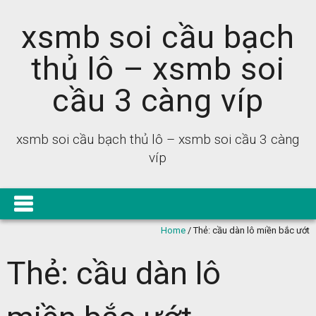
xsmb soi cầu bạch
thủ lô – xsmb soi
cầu 3 càng víp
xsmb soi cầu bạch thủ lô – xsmb soi cầu 3 càng
víp
Home
/
Thẻ:
cầu dàn lô miền bắc ướt
Thẻ:
cầu dàn lô