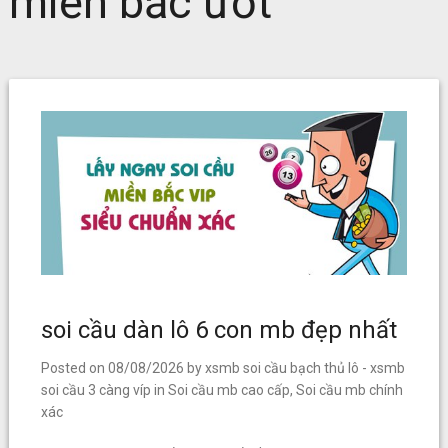
miền bắc ướt
soi cầu dàn lô 6 con mb đẹp nhất
Posted on
08/08/2026
by
xsmb soi cầu bạch thủ lô - xsmb
soi cầu 3 càng víp
in
Soi cầu mb cao cấp
,
Soi cầu mb chính
xác