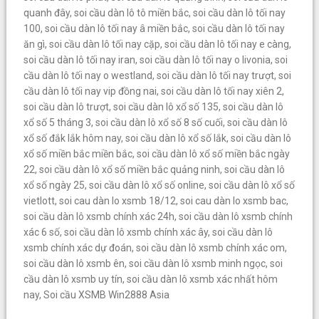
quanh đây
,
soi cầu dàn lô tô miền bắc
,
soi cầu dàn lô tối nay
100
,
soi cầu dàn lô tối nay â miền bắc
,
soi cầu dàn lô tối nay
ăn gì
,
soi cầu dàn lô tối nay cặp
,
soi cầu dàn lô tối nay e càng
,
soi cầu dàn lô tối nay iran
,
soi cầu dàn lô tối nay o livonia
,
soi
cầu dàn lô tối nay o westland
,
soi cầu dàn lô tối nay trượt
,
soi
cầu dàn lô tối nay vip đồng nai
,
soi cầu dàn lô tối nay xiên 2
,
soi cầu dàn lô trượt
,
soi cầu dàn lô xổ số 135
,
soi cầu dàn lô
xổ số 5 tháng 3
,
soi cầu dàn lô xổ số 8 số cuối
,
soi cầu dàn lô
xổ số đắk lắk hôm nay
,
soi cầu dàn lô xổ số lắk
,
soi cầu dàn lô
xổ số miền bắc miền bắc
,
soi cầu dàn lô xổ số miền bắc ngày
22
,
soi cầu dàn lô xổ số miền bắc quảng ninh
,
soi cầu dàn lô
xổ số ngày 25
,
soi cầu dàn lô xổ số online
,
soi cầu dàn lô xổ số
vietlott
,
soi cau dàn lo xsmb 18/12
,
soi cau dàn lo xsmb bac
,
soi cầu dàn lô xsmb chính xác 24h
,
soi cầu dàn lô xsmb chính
xác 6 số
,
soi cầu dàn lô xsmb chính xác ây
,
soi cầu dàn lô
xsmb chính xác dự đoán
,
soi cầu dàn lô xsmb chính xác om
,
soi cầu dàn lô xsmb ên
,
soi cầu dàn lô xsmb minh ngọc
,
soi
cầu dàn lô xsmb uy tín
,
soi cầu dàn lô xsmb xác nhất hôm
nay
,
Soi cầu XSMB Win2888 Asia