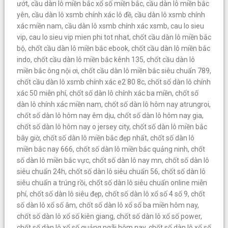
ướt
,
cầu dàn lô miền bắc xổ số miền bắc
,
cầu dàn lô miền bắc
yên
,
cầu dàn lô xsmb chính xác lô đề
,
cầu dàn lô xsmb chính
xác miền nam
,
cầu dàn lô xsmb chính xác xsmb
,
cau lo sieu
vip
,
cau lo sieu vip mien phi tot nhat
,
chốt cầu dàn lô miền bắc
bộ
,
chốt cầu dàn lô miền bắc ebook
,
chốt cầu dàn lô miền bắc
indo
,
chốt cầu dàn lô miền bắc kênh 135
,
chốt cầu dàn lô
miền bắc ông nội ơi
,
chốt cầu dàn lô miền bắc siêu chuẩn 789
,
chốt cầu dàn lô xsmb chính xác e2 80 8c
,
chốt số dàn lô chính
xác 50 miễn phí
,
chốt số dàn lô chính xác ba miền
,
chốt số
dàn lô chính xác miền nam
,
chốt số dàn lô hôm nay atrungroi
,
chốt số dàn lô hôm nay êm dịu
,
chốt số dàn lô hôm nay gia
,
chốt số dàn lô hôm nay o jersey city
,
chốt số dàn lô miền bắc
bây giờ
,
chốt số dàn lô miền bắc đẹp nhất
,
chốt số dàn lô
miền bắc nay 666
,
chốt số dàn lô miền bắc quảng ninh
,
chốt
số dàn lô miền bắc vực
,
chốt số dàn lô nay mn
,
chốt số dàn lô
siêu chuẩn 24h
,
chốt số dàn lô siêu chuẩn 56
,
chốt số dàn lô
siêu chuẩn a trúng rồi
,
chốt số dàn lô siêu chuẩn online miễn
phí
,
chốt số dàn lô siêu đẹp
,
chốt số dàn lô xổ số 4 số 9
,
chốt
số dàn lô xổ số âm
,
chốt số dàn lô xổ số ba miền hôm nay
,
chốt số dàn lô xổ số kiên giang
,
chốt số dàn lô xổ số power
,
chốt số dàn lô xổ số quảng ngãi hôm nay
,
chốt số dàn lô xổ số