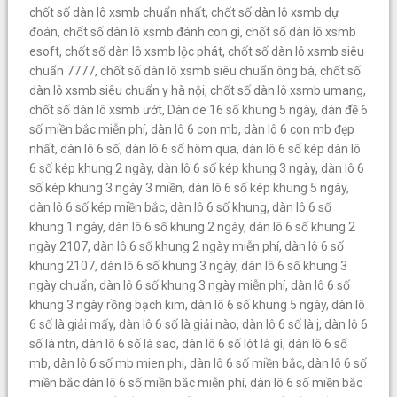
chốt số dàn lô xsmb chuẩn nhất
,
chốt số dàn lô xsmb dự
đoán
,
chốt số dàn lô xsmb đánh con gì
,
chốt số dàn lô xsmb
esoft
,
chốt số dàn lô xsmb lộc phát
,
chốt số dàn lô xsmb siêu
chuẩn 7777
,
chốt số dàn lô xsmb siêu chuẩn ông bà
,
chốt số
dàn lô xsmb siêu chuẩn y hà nội
,
chốt số dàn lô xsmb umang
,
chốt số dàn lô xsmb ướt
,
Dàn de 16 số khung 5 ngày
,
dàn đề 6
số miền bắc miễn phí
,
dàn lô 6 con mb
,
dàn lô 6 con mb đẹp
nhất
,
dàn lô 6 số
,
dàn lô 6 số hôm qua
,
dàn lô 6 số kép dàn lô
6 số kép khung 2 ngày
,
dàn lô 6 số kép khung 3 ngày
,
dàn lô 6
số kép khung 3 ngày 3 miền
,
dàn lô 6 số kép khung 5 ngày
,
dàn lô 6 số kép miền bắc
,
dàn lô 6 số khung
,
dàn lô 6 số
khung 1 ngày
,
dàn lô 6 số khung 2 ngày
,
dàn lô 6 số khung 2
ngày 2107
,
dàn lô 6 số khung 2 ngày miễn phí
,
dàn lô 6 số
khung 2107
,
dàn lô 6 số khung 3 ngày
,
dàn lô 6 số khung 3
ngày chuẩn
,
dàn lô 6 số khung 3 ngày miễn phí
,
dàn lô 6 số
khung 3 ngày rồng bạch kim
,
dàn lô 6 số khung 5 ngày
,
dàn lô
6 số là giải mấy
,
dàn lô 6 số là giải nào
,
dàn lô 6 số là j
,
dàn lô 6
số là ntn
,
dàn lô 6 số là sao
,
dàn lô 6 số lót là gì
,
dàn lô 6 số
mb
,
dàn lô 6 số mb mien phi
,
dàn lô 6 số miền bắc
,
dàn lô 6 số
miền bắc dàn lô 6 số miền bắc miễn phí
,
dàn lô 6 số miền bắc