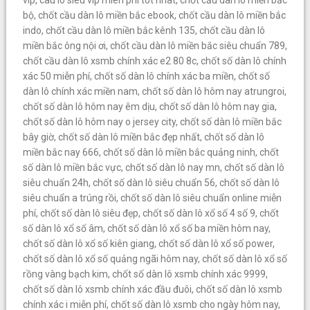
bộ
,
chốt cầu dàn lô miền bắc ebook
,
chốt cầu dàn lô miền bắc
indo
,
chốt cầu dàn lô miền bắc kênh 135
,
chốt cầu dàn lô
miền bắc ông nội ơi
,
chốt cầu dàn lô miền bắc siêu chuẩn 789
,
chốt cầu dàn lô xsmb chính xác e2 80 8c
,
chốt số dàn lô chính
xác 50 miễn phí
,
chốt số dàn lô chính xác ba miền
,
chốt số
dàn lô chính xác miền nam
,
chốt số dàn lô hôm nay atrungroi
,
chốt số dàn lô hôm nay êm dịu
,
chốt số dàn lô hôm nay gia
,
chốt số dàn lô hôm nay o jersey city
,
chốt số dàn lô miền bắc
bây giờ
,
chốt số dàn lô miền bắc đẹp nhất
,
chốt số dàn lô
miền bắc nay 666
,
chốt số dàn lô miền bắc quảng ninh
,
chốt
số dàn lô miền bắc vực
,
chốt số dàn lô nay mn
,
chốt số dàn lô
siêu chuẩn 24h
,
chốt số dàn lô siêu chuẩn 56
,
chốt số dàn lô
siêu chuẩn a trúng rồi
,
chốt số dàn lô siêu chuẩn online miễn
phí
,
chốt số dàn lô siêu đẹp
,
chốt số dàn lô xổ số 4 số 9
,
chốt
số dàn lô xổ số âm
,
chốt số dàn lô xổ số ba miền hôm nay
,
chốt số dàn lô xổ số kiên giang
,
chốt số dàn lô xổ số power
,
chốt số dàn lô xổ số quảng ngãi hôm nay
,
chốt số dàn lô xổ số
rồng vàng bạch kim
,
chốt số dàn lô xsmb chính xác 9999
,
chốt số dàn lô xsmb chính xác đầu đuôi
,
chốt số dàn lô xsmb
chính xác i miễn phí
,
chốt số dàn lô xsmb cho ngày hôm nay
,