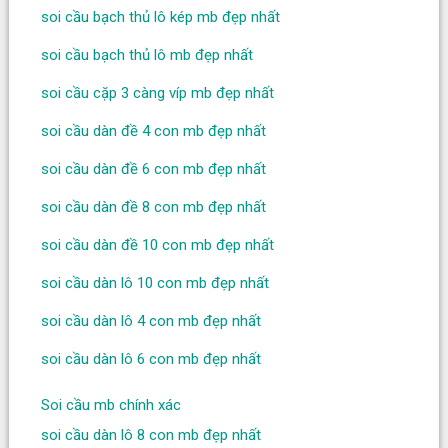
soi cầu bạch thủ lô kép mb đẹp nhất
soi cầu bạch thủ lô mb đẹp nhất
soi cầu cặp 3 càng víp mb đẹp nhất
soi cầu dàn đề 4 con mb đẹp nhất
soi cầu dàn đề 6 con mb đẹp nhất
soi cầu dàn đề 8 con mb đẹp nhất
soi cầu dàn đề 10 con mb đẹp nhất
soi cầu dàn lô 10 con mb đẹp nhất
soi cầu dàn lô 4 con mb đẹp nhất
soi cầu dàn lô 6 con mb đẹp nhất
Soi cầu mb chính xác
soi cầu dàn lô 8 con mb đẹp nhất