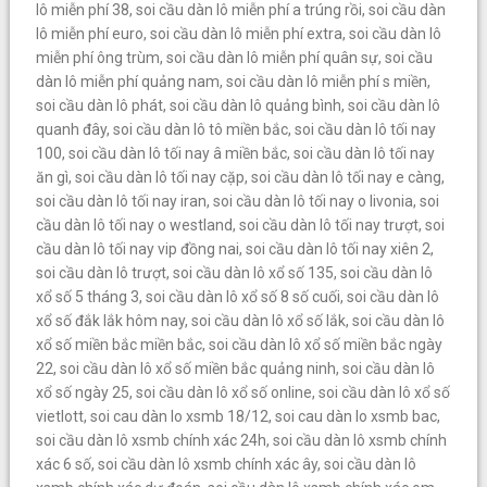
lô miễn phí 38
,
soi cầu dàn lô miễn phí a trúng rồi
,
soi cầu dàn
lô miễn phí euro
,
soi cầu dàn lô miễn phí extra
,
soi cầu dàn lô
miễn phí ông trùm
,
soi cầu dàn lô miễn phí quân sự
,
soi cầu
dàn lô miễn phí quảng nam
,
soi cầu dàn lô miễn phí s miền
,
soi cầu dàn lô phát
,
soi cầu dàn lô quảng bình
,
soi cầu dàn lô
quanh đây
,
soi cầu dàn lô tô miền bắc
,
soi cầu dàn lô tối nay
100
,
soi cầu dàn lô tối nay â miền bắc
,
soi cầu dàn lô tối nay
ăn gì
,
soi cầu dàn lô tối nay cặp
,
soi cầu dàn lô tối nay e càng
,
soi cầu dàn lô tối nay iran
,
soi cầu dàn lô tối nay o livonia
,
soi
cầu dàn lô tối nay o westland
,
soi cầu dàn lô tối nay trượt
,
soi
cầu dàn lô tối nay vip đồng nai
,
soi cầu dàn lô tối nay xiên 2
,
soi cầu dàn lô trượt
,
soi cầu dàn lô xổ số 135
,
soi cầu dàn lô
xổ số 5 tháng 3
,
soi cầu dàn lô xổ số 8 số cuối
,
soi cầu dàn lô
xổ số đắk lắk hôm nay
,
soi cầu dàn lô xổ số lắk
,
soi cầu dàn lô
xổ số miền bắc miền bắc
,
soi cầu dàn lô xổ số miền bắc ngày
22
,
soi cầu dàn lô xổ số miền bắc quảng ninh
,
soi cầu dàn lô
xổ số ngày 25
,
soi cầu dàn lô xổ số online
,
soi cầu dàn lô xổ số
vietlott
,
soi cau dàn lo xsmb 18/12
,
soi cau dàn lo xsmb bac
,
soi cầu dàn lô xsmb chính xác 24h
,
soi cầu dàn lô xsmb chính
xác 6 số
,
soi cầu dàn lô xsmb chính xác ây
,
soi cầu dàn lô