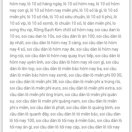
hôm nay
,
lô 10 số hàng ngày
,
lô 10 số hôm nay
,
lô 10 số hôm
nay con gì
,
lô 10 số hôm nay miễn phí
,
lô 10 số là gì
,
lô 10 số
miễn phí
,
lô 10 số rbk
,
lô 10 số siêu chuẩn
,
lô 10 số tỉ phú
,
lô
10 số víp
,
lô 10 số xsmb
,
lô chuẩn 10 số
,
lô dàn miễn phí
,
lo
song thu vip
,
Rồng Bạch Kim chốt số hôm nay
,
soi cau dan lo
10 so
,
soi cau dan lo 10s
,
soi cầu dàn lô ăn 100
,
soi cầu dàn lô
ây nhất
,
soi cầu dàn lô hôm nay 3 càng
,
soi cầu dàn lô hôm
nay 4 số
,
soi cầu dàn lô hôm nay đe
,
soi cầu dàn lô hôm nay
ông nội
,
soi cầu dàn lô hôm nay quay trực tiếp
,
soi cầu dàn lô
hôm nay uyên linh
,
soi cầu dàn lô hôm nay về con gì
,
soi cầu
dàn lô lên top
,
soi cầu dàn lô miền bắc hôm nay ba
,
soi cầu
dàn lô miền bắc hôm nay xsmb
,
soi cầu dàn lô miễn phí 00 00
,
soi cầu dàn lô miễn phí 38
,
soi cầu dàn lô miễn phí a trúng rồi
,
soi cầu dàn lô miễn phí euro
,
soi cầu dàn lô miễn phí extra
,
soi
cầu dàn lô miễn phí ông trùm
,
soi cầu dàn lô miễn phí quân
sự
,
soi cầu dàn lô miễn phí quảng nam
,
soi cầu dàn lô miễn
phí s miền
,
soi cầu dàn lô phát
,
soi cầu dàn lô quảng bình
,
soi
cầu dàn lô quanh đây
,
soi cầu dàn lô tô miền bắc
,
soi cầu dàn
lô tối nay 100
,
soi cầu dàn lô tối nay â miền bắc
,
soi cầu dàn lô
tối nay ăn gì
,
soi cầu dàn lô tối nay cặp
,
soi cầu dàn lô tối nay