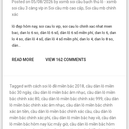
Posted on
05/08/2026
by
xsmb soi cầu bạch thủ lô - xsmb
soi cầu 3 càng víp
in
Soi cầu mb cao cấp
,
Soi cầu mb chính
xác
lô đẹp hôm nay, soi cau lo vip, soi cau lo chinh xac nhat mien
bac, dan lo 6 so, dàn lô 6 số, dàn lô 6 số miền phí, dan lo 6, dan
lo 4 so, dàn lô 4 số, dàn lô 4 số miền phí, dan lo 4, dan lo 8 so,
dàn…
READ MORE
VIEW 162 COMMENTS
Tagged with
cách soi lô đề miền bắc 2018
,
cầu dàn lô miền
bắc 30 ngày
,
cầu dàn lô miền bắc âm nhạc
,
cầu dàn lô miền
bắc chính xác 80
,
cầu dàn lô miền bắc chính xác 999
,
cầu dàn
lô miền bắc chính xác âm nhạc
,
cầu dàn lô miền bắc chính
xác ăn tiền
,
cầu dàn lô miền bắc chính xác cầu
,
cầu dàn lô
miền bắc chính xác phí
,
cầu dàn lô miền bắc hay về
,
cầu dàn
lô miền bắc hôm nay lúc mấy giờ
,
cầu dàn lô miền bắc hôm