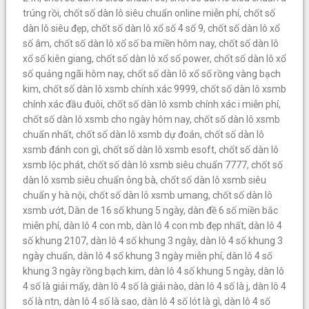
trúng rồi
,
chốt số dàn lô siêu chuẩn online miễn phí
,
chốt số
dàn lô siêu đẹp
,
chốt số dàn lô xổ số 4 số 9
,
chốt số dàn lô xổ
số âm
,
chốt số dàn lô xổ số ba miền hôm nay
,
chốt số dàn lô
xổ số kiên giang
,
chốt số dàn lô xổ số power
,
chốt số dàn lô xổ
số quảng ngãi hôm nay
,
chốt số dàn lô xổ số rồng vàng bạch
kim
,
chốt số dàn lô xsmb chính xác 9999
,
chốt số dàn lô xsmb
chính xác đầu đuôi
,
chốt số dàn lô xsmb chính xác i miễn phí
,
chốt số dàn lô xsmb cho ngày hôm nay
,
chốt số dàn lô xsmb
chuẩn nhất
,
chốt số dàn lô xsmb dự đoán
,
chốt số dàn lô
xsmb đánh con gì
,
chốt số dàn lô xsmb esoft
,
chốt số dàn lô
xsmb lộc phát
,
chốt số dàn lô xsmb siêu chuẩn 7777
,
chốt số
dàn lô xsmb siêu chuẩn ông bà
,
chốt số dàn lô xsmb siêu
chuẩn y hà nội
,
chốt số dàn lô xsmb umang
,
chốt số dàn lô
xsmb ướt
,
Dàn de 16 số khung 5 ngày
,
dàn đề 6 số miền bắc
miễn phí
,
dàn lô 4 con mb
,
dàn lô 4 con mb đẹp nhất
,
dàn lô 4
số khung 2107
,
dàn lô 4 số khung 3 ngày
,
dàn lô 4 số khung 3
ngày chuẩn
,
dàn lô 4 số khung 3 ngày miễn phí
,
dàn lô 4 số
khung 3 ngày rồng bạch kim
,
dàn lô 4 số khung 5 ngày
,
dàn lô
4 số là giải mấy
,
dàn lô 4 số là giải nào
,
dàn lô 4 số là j
,
dàn lô 4
số là ntn
,
dàn lô 4 số là sao
,
dàn lô 4 số lót là gì
,
dàn lô 4 số