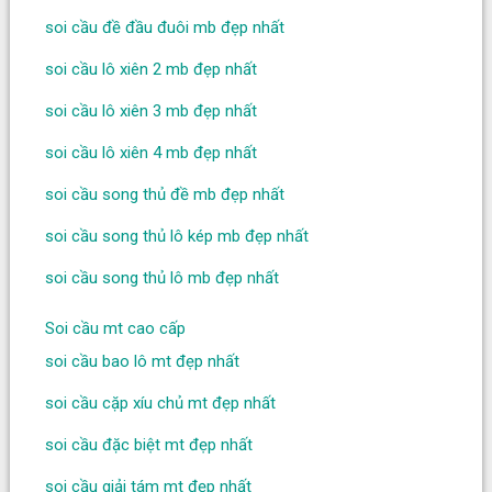
soi cầu đề đầu đuôi mb đẹp nhất
soi cầu lô xiên 2 mb đẹp nhất
soi cầu lô xiên 3 mb đẹp nhất
soi cầu lô xiên 4 mb đẹp nhất
soi cầu song thủ đề mb đẹp nhất
soi cầu song thủ lô kép mb đẹp nhất
soi cầu song thủ lô mb đẹp nhất
Soi cầu mt cao cấp
soi cầu bao lô mt đẹp nhất
soi cầu cặp xíu chủ mt đẹp nhất
soi cầu đặc biệt mt đẹp nhất
soi cầu giải tám mt đẹp nhất