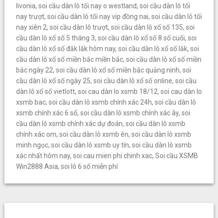
livonia
,
soi cầu dàn lô tối nay o westland
,
soi cầu dàn lô tối
nay trượt
,
soi cầu dàn lô tối nay vip đồng nai
,
soi cầu dàn lô tối
nay xiên 2
,
soi cầu dàn lô trượt
,
soi cầu dàn lô xổ số 135
,
soi
cầu dàn lô xổ số 5 tháng 3
,
soi cầu dàn lô xổ số 8 số cuối
,
soi
cầu dàn lô xổ số đắk lắk hôm nay
,
soi cầu dàn lô xổ số lắk
,
soi
cầu dàn lô xổ số miền bắc miền bắc
,
soi cầu dàn lô xổ số miền
bắc ngày 22
,
soi cầu dàn lô xổ số miền bắc quảng ninh
,
soi
cầu dàn lô xổ số ngày 25
,
soi cầu dàn lô xổ số online
,
soi cầu
dàn lô xổ số vietlott
,
soi cau dàn lo xsmb 18/12
,
soi cau dàn lo
xsmb bac
,
soi cầu dàn lô xsmb chính xác 24h
,
soi cầu dàn lô
xsmb chính xác 6 số
,
soi cầu dàn lô xsmb chính xác ây
,
soi
cầu dàn lô xsmb chính xác dự đoán
,
soi cầu dàn lô xsmb
chính xác om
,
soi cầu dàn lô xsmb ên
,
soi cầu dàn lô xsmb
minh ngọc
,
soi cầu dàn lô xsmb uy tín
,
soi cầu dàn lô xsmb
xác nhất hôm nay
,
soi cau mien phi chinh xac
,
Soi cầu XSMB
Win2888 Asia
,
soi lô 6 số miễn phí