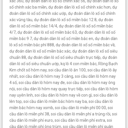
xác 360
,
dự đoán dàn lô xổ số chính xác 56
,
dự đoán dàn lô xổ
số chính xác ba miền
,
dự đoán dàn lô xổ số chính xác hơn
,
dự
đoán dàn lô xổ số chính xác ướp
,
dự đoán dàn lô xổ số chính
xác vũng tàu
,
dự đoán dàn lô xổ số miền bắc 12 8
,
dự đoán
dàn lô xổ số miền bắc 14/4
,
dự đoán dàn lô xổ số miền bắc
4/7
,
dự đoán dàn lô xổ số miền bắc 63
,
dự đoán dàn lô xổ số
miền bắc 9 7
,
dự đoán dàn lô xổ số miền bắc en
,
dự đoán dàn
lô xổ số miền bắc phí 888
,
dự đoán dàn lô xổ số miền bắc về
,
dự đoán dàn lô xổ số miền bắc xác
,
dự đoán dàn lô xổ số siêu
chuẩn 88
,
dự đoán dàn lô xổ số siêu chuẩn trực tiếp
,
dự đoán
dàn lô xổ số siêu chuẩn ướp
,
kq lô 4 con miền bắc
,
Rồng Bạch
Kim chốt số hôm nay
,
soi cầu dàn lô ăn 100
,
soi cầu dàn lô ây
nhất
,
soi cầu dàn lô hôm nay 3 càng
,
soi cầu dàn lô hôm nay
4 số
,
soi cầu dàn lô hôm nay đe
,
soi cầu dàn lô hôm nay ông
nội
,
soi cầu dàn lô hôm nay quay trực tiếp
,
soi cầu dàn lô hôm
nay uyên linh
,
soi cầu dàn lô hôm nay về con gì
,
soi cầu dàn lô
lên top
,
soi cầu dàn lô miền bắc hôm nay ba
,
soi cầu dàn lô
miền bắc hôm nay xsmb
,
soi cầu dàn lô miễn phí 00 00
,
soi
cầu dàn lô miễn phí 38
,
soi cầu dàn lô miễn phí a trúng rồi
,
soi
cầu dàn lô miễn phí euro
,
soi cầu dàn lô miễn phí extra
,
soi
cầu dàn lô miễn phí ông trùm
,
soi cầu dàn lô miễn phí quân