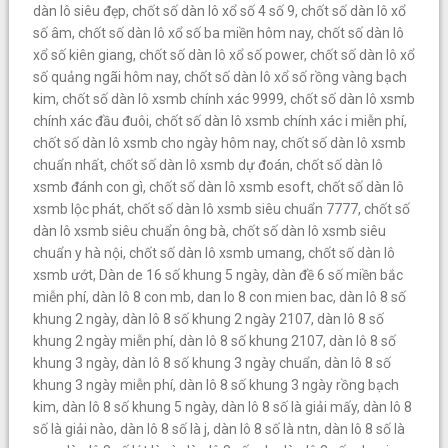
dàn lô siêu đẹp
,
chốt số dàn lô xổ số 4 số 9
,
chốt số dàn lô xổ
số âm
,
chốt số dàn lô xổ số ba miền hôm nay
,
chốt số dàn lô
xổ số kiên giang
,
chốt số dàn lô xổ số power
,
chốt số dàn lô xổ
số quảng ngãi hôm nay
,
chốt số dàn lô xổ số rồng vàng bạch
kim
,
chốt số dàn lô xsmb chính xác 9999
,
chốt số dàn lô xsmb
chính xác đầu đuôi
,
chốt số dàn lô xsmb chính xác i miễn phí
,
chốt số dàn lô xsmb cho ngày hôm nay
,
chốt số dàn lô xsmb
chuẩn nhất
,
chốt số dàn lô xsmb dự đoán
,
chốt số dàn lô
xsmb đánh con gì
,
chốt số dàn lô xsmb esoft
,
chốt số dàn lô
xsmb lộc phát
,
chốt số dàn lô xsmb siêu chuẩn 7777
,
chốt số
dàn lô xsmb siêu chuẩn ông bà
,
chốt số dàn lô xsmb siêu
chuẩn y hà nội
,
chốt số dàn lô xsmb umang
,
chốt số dàn lô
xsmb ướt
,
Dàn de 16 số khung 5 ngày
,
dàn đề 6 số miền bắc
miễn phí
,
dàn lô 8 con mb
,
dan lo 8 con mien bac
,
dàn lô 8 số
khung 2 ngày
,
dàn lô 8 số khung 2 ngày 2107
,
dàn lô 8 số
khung 2 ngày miễn phí
,
dàn lô 8 số khung 2107
,
dàn lô 8 số
khung 3 ngày
,
dàn lô 8 số khung 3 ngày chuẩn
,
dàn lô 8 số
khung 3 ngày miễn phí
,
dàn lô 8 số khung 3 ngày rồng bạch
kim
,
dàn lô 8 số khung 5 ngày
,
dàn lô 8 số là giải mấy
,
dàn lô 8
số là giải nào
,
dàn lô 8 số là j
,
dàn lô 8 số là ntn
,
dàn lô 8 số là