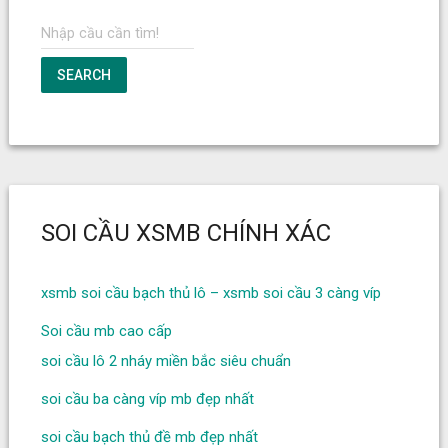
SEARCH
SOI CẦU XSMB CHÍNH XÁC
xsmb soi cầu bạch thủ lô – xsmb soi cầu 3 càng víp
Soi cầu mb cao cấp
soi cầu lô 2 nháy miền bắc siêu chuẩn
soi cầu ba càng víp mb đẹp nhất
soi cầu bạch thủ đề mb đẹp nhất