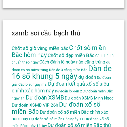
xsmb soi cầu bạch thủ
Chốt số miền
Chốt số giờ vàng miền bắc
Bắc hôm nay
Chốt số đẹp miền Bắc
Cách bắt lô
Cách đánh lô ngày nào cũng trúng
chuẩn theo ngày
du
Dàn de
doan xo so mien trung
Dàn de 3 càng miền Bắc
16 số khung 5 ngày
dự đoán
Dự đoán
Dự đoán kết quả xổ số siêu
giải đặc biệt ngày mai
chính xác hôm nay
Dự đoán miền Bắc
Dự đoán lô xiên 2
Dự đoán XSMB
ngày 11
Dự đoán XSMB Minh Ngọc
Dự đoán xổ số
Dự đoán XSMB VIP 26h
miền Bắc
Dự đoán xổ số miền Bắc chính xác
hôm nay
Dự đoán xổ số miền Bắc ngày 11
Dự đoán xổ số
Dự đoán xổ số miền Bắc thứ
miền Bắc ngày 11 tay