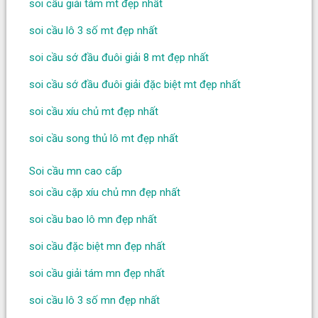
soi cầu giải tám mt đẹp nhất
soi cầu lô 3 số mt đẹp nhất
soi cầu sớ đầu đuôi giải 8 mt đẹp nhất
soi cầu sớ đầu đuôi giải đặc biệt mt đẹp nhất
soi cầu xíu chủ mt đẹp nhất
soi cầu song thủ lô mt đẹp nhất
Soi cầu mn cao cấp
soi cầu cặp xíu chủ mn đẹp nhất
soi cầu bao lô mn đẹp nhất
soi cầu đặc biệt mn đẹp nhất
soi cầu giải tám mn đẹp nhất
soi cầu lô 3 số mn đẹp nhất