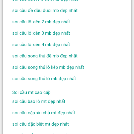
soi cầu đề đầu đuôi mb đẹp nhất
soi cầu lô xiên 2 mb đẹp nhất
soi cầu lô xiên 3 mb đẹp nhất
soi cầu lô xiên 4 mb đẹp nhất
soi cầu song thủ đề mb đẹp nhất
soi cầu song thủ lô kép mb đẹp nhất
soi cầu song thủ lô mb đẹp nhất
Soi cầu mt cao cấp
soi cầu bao lô mt đẹp nhất
soi cầu cặp xíu chủ mt đẹp nhất
soi cầu đặc biệt mt đẹp nhất