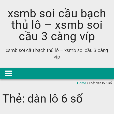
xsmb soi cầu bạch
thủ lô – xsmb soi
cầu 3 càng víp
xsmb soi cầu bạch thủ lô – xsmb soi cầu 3 càng
víp
Home
/
Thẻ:
dàn lô 6 số
Thẻ:
dàn lô 6 số