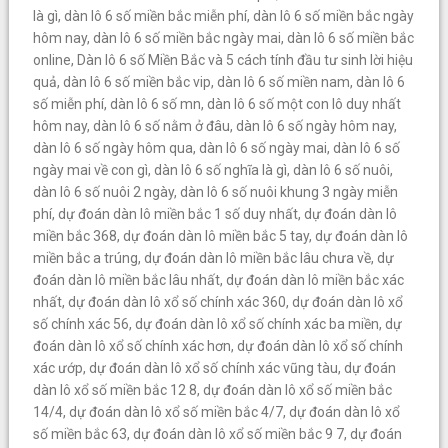
là gì
,
dàn lô 6 số miền bắc miễn phí
,
dàn lô 6 số miền bắc ngày
hôm nay
,
dàn lô 6 số miền bắc ngày mai
,
dàn lô 6 số miền bắc
online
,
Dàn lô 6 số Miền Bắc và 5 cách tính đầu tư sinh lời hiệu
quả
,
dàn lô 6 số miền bắc vip
,
dàn lô 6 số miền nam
,
dàn lô 6
số miễn phí
,
dàn lô 6 số mn
,
dàn lô 6 số một con lô duy nhất
hôm nay
,
dàn lô 6 số nằm ở đâu
,
dàn lô 6 số ngày hôm nay
,
dàn lô 6 số ngày hôm qua
,
dàn lô 6 số ngày mai
,
dàn lô 6 số
ngày mai về con gì
,
dàn lô 6 số nghĩa là gì
,
dàn lô 6 số nuôi
,
dàn lô 6 số nuôi 2 ngày
,
dàn lô 6 số nuôi khung 3 ngày miễn
phí
,
dự đoán dàn lô miền bắc 1 số duy nhất
,
dự đoán dàn lô
miền bắc 368
,
dự đoán dàn lô miền bắc 5 tay
,
dự đoán dàn lô
miền bắc a trúng
,
dự đoán dàn lô miền bắc lâu chưa về
,
dự
đoán dàn lô miền bắc lâu nhất
,
dự đoán dàn lô miền bắc xác
nhất
,
dự đoán dàn lô xổ số chính xác 360
,
dự đoán dàn lô xổ
số chính xác 56
,
dự đoán dàn lô xổ số chính xác ba miền
,
dự
đoán dàn lô xổ số chính xác hơn
,
dự đoán dàn lô xổ số chính
xác ướp
,
dự đoán dàn lô xổ số chính xác vũng tàu
,
dự đoán
dàn lô xổ số miền bắc 12 8
,
dự đoán dàn lô xổ số miền bắc
14/4
,
dự đoán dàn lô xổ số miền bắc 4/7
,
dự đoán dàn lô xổ
số miền bắc 63
,
dự đoán dàn lô xổ số miền bắc 9 7
,
dự đoán