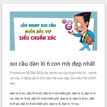
soi cầu dàn lô 6 con mb đẹp nhất
Posted on
06/08/2026
by
xsmb soi cầu bạch thủ lô - xsmb
soi cầu 3 càng víp
in
Soi cầu mb cao cấp
,
Soi cầu mb chính
xác
dan lo 6 so, dàn lô 6 số, dàn lô 6 số miền phí, dan lo 6, dan lo 4
so, dàn lô 4 số, dàn lô 4 số miền phí, dan lo 4, dan lo 8 so, dàn
lô 8 số, dàn lô 8 số miền phí, dan lo 8, dan lo 10 so,…