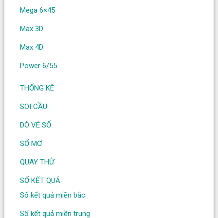
Mega 6×45
Max 3D
Max 4D
Power 6/55
THỐNG KÊ
SOI CẦU
DÒ VÉ SỐ
SỔ MƠ
QUAY THỬ
SỐ KẾT QUẢ
Số kết quả miền bắc
Số kết quả miền trung