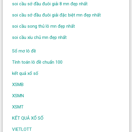
soi cầu sớ đầu đuôi giải 8 mn đẹp nhất
soi cầu sớ đầu đuôi giải đặc biệt mn đẹp nhất
soi cầu song thủ lô mn đẹp nhất
soi cầu xíu chủ mn đẹp nhất
Sổ mơ lô đề
Tính toán lô đề chuẩn 100
kết quả xổ số
XSMB
XSMN
XSMT
KẾT QUẢ XỔ SỐ
VIETLOTT