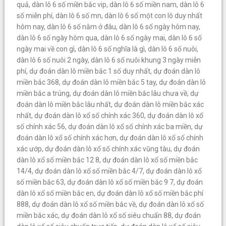
quả
,
dàn lô 6 số miền bắc vip
,
dàn lô 6 số miền nam
,
dàn lô 6
số miễn phí
,
dàn lô 6 số mn
,
dàn lô 6 số một con lô duy nhất
hôm nay
,
dàn lô 6 số nằm ở đâu
,
dàn lô 6 số ngày hôm nay
,
dàn lô 6 số ngày hôm qua
,
dàn lô 6 số ngày mai
,
dàn lô 6 số
ngày mai về con gì
,
dàn lô 6 số nghĩa là gì
,
dàn lô 6 số nuôi
,
dàn lô 6 số nuôi 2 ngày
,
dàn lô 6 số nuôi khung 3 ngày miễn
phí
,
dự đoán dàn lô miền bắc 1 số duy nhất
,
dự đoán dàn lô
miền bắc 368
,
dự đoán dàn lô miền bắc 5 tay
,
dự đoán dàn lô
miền bắc a trúng
,
dự đoán dàn lô miền bắc lâu chưa về
,
dự
đoán dàn lô miền bắc lâu nhất
,
dự đoán dàn lô miền bắc xác
nhất
,
dự đoán dàn lô xổ số chính xác 360
,
dự đoán dàn lô xổ
số chính xác 56
,
dự đoán dàn lô xổ số chính xác ba miền
,
dự
đoán dàn lô xổ số chính xác hơn
,
dự đoán dàn lô xổ số chính
xác ướp
,
dự đoán dàn lô xổ số chính xác vũng tàu
,
dự đoán
dàn lô xổ số miền bắc 12 8
,
dự đoán dàn lô xổ số miền bắc
14/4
,
dự đoán dàn lô xổ số miền bắc 4/7
,
dự đoán dàn lô xổ
số miền bắc 63
,
dự đoán dàn lô xổ số miền bắc 9 7
,
dự đoán
dàn lô xổ số miền bắc en
,
dự đoán dàn lô xổ số miền bắc phí
888
,
dự đoán dàn lô xổ số miền bắc về
,
dự đoán dàn lô xổ số
miền bắc xác
,
dự đoán dàn lô xổ số siêu chuẩn 88
,
dự đoán