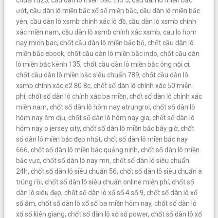
ướt
,
cầu dàn lô miền bắc xổ số miền bắc
,
cầu dàn lô miền bắc
yên
,
cầu dàn lô xsmb chính xác lô đề
,
cầu dàn lô xsmb chính
xác miền nam
,
cầu dàn lô xsmb chính xác xsmb
,
cau lo hom
nay mien bac
,
chốt cầu dàn lô miền bắc bộ
,
chốt cầu dàn lô
miền bắc ebook
,
chốt cầu dàn lô miền bắc indo
,
chốt cầu dàn
lô miền bắc kênh 135
,
chốt cầu dàn lô miền bắc ông nội ơi
,
chốt cầu dàn lô miền bắc siêu chuẩn 789
,
chốt cầu dàn lô
xsmb chính xác e2 80 8c
,
chốt số dàn lô chính xác 50 miễn
phí
,
chốt số dàn lô chính xác ba miền
,
chốt số dàn lô chính xác
miền nam
,
chốt số dàn lô hôm nay atrungroi
,
chốt số dàn lô
hôm nay êm dịu
,
chốt số dàn lô hôm nay gia
,
chốt số dàn lô
hôm nay o jersey city
,
chốt số dàn lô miền bắc bây giờ
,
chốt
số dàn lô miền bắc đẹp nhất
,
chốt số dàn lô miền bắc nay
666
,
chốt số dàn lô miền bắc quảng ninh
,
chốt số dàn lô miền
bắc vực
,
chốt số dàn lô nay mn
,
chốt số dàn lô siêu chuẩn
24h
,
chốt số dàn lô siêu chuẩn 56
,
chốt số dàn lô siêu chuẩn a
trúng rồi
,
chốt số dàn lô siêu chuẩn online miễn phí
,
chốt số
dàn lô siêu đẹp
,
chốt số dàn lô xổ số 4 số 9
,
chốt số dàn lô xổ
số âm
,
chốt số dàn lô xổ số ba miền hôm nay
,
chốt số dàn lô
xổ số kiên giang
,
chốt số dàn lô xổ số power
,
chốt số dàn lô xổ