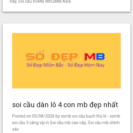
nay
,
Soi cầu XSMB Win2888 Asia
soi cầu dàn lô 4 con mb đẹp nhất
Posted on
05/08/2026
by
xsmb soi cầu bạch thủ lô - xsmb
soi cầu 3 càng víp
in
Soi cầu mb cao cấp
,
Soi cầu mb chính
xác