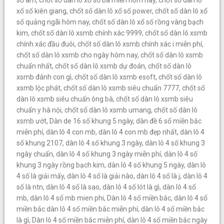
số âm
,
chốt số dàn lô xổ số ba miền hôm nay
,
chốt số dàn lô
xổ số kiên giang
,
chốt số dàn lô xổ số power
,
chốt số dàn lô xổ
số quảng ngãi hôm nay
,
chốt số dàn lô xổ số rồng vàng bạch
kim
,
chốt số dàn lô xsmb chính xác 9999
,
chốt số dàn lô xsmb
chính xác đầu đuôi
,
chốt số dàn lô xsmb chính xác i miễn phí
,
chốt số dàn lô xsmb cho ngày hôm nay
,
chốt số dàn lô xsmb
chuẩn nhất
,
chốt số dàn lô xsmb dự đoán
,
chốt số dàn lô
xsmb đánh con gì
,
chốt số dàn lô xsmb esoft
,
chốt số dàn lô
xsmb lộc phát
,
chốt số dàn lô xsmb siêu chuẩn 7777
,
chốt số
dàn lô xsmb siêu chuẩn ông bà
,
chốt số dàn lô xsmb siêu
chuẩn y hà nội
,
chốt số dàn lô xsmb umang
,
chốt số dàn lô
xsmb ướt
,
Dàn de 16 số khung 5 ngày
,
dàn đề 6 số miền bắc
miễn phí
,
dàn lô 4 con mb
,
dàn lô 4 con mb đẹp nhất
,
dàn lô 4
số khung 2107
,
dàn lô 4 số khung 3 ngày
,
dàn lô 4 số khung 3
ngày chuẩn
,
dàn lô 4 số khung 3 ngày miễn phí
,
dàn lô 4 số
khung 3 ngày rồng bạch kim
,
dàn lô 4 số khung 5 ngày
,
dàn lô
4 số là giải mấy
,
dàn lô 4 số là giải nào
,
dàn lô 4 số là j
,
dàn lô 4
số là ntn
,
dàn lô 4 số là sao
,
dàn lô 4 số lót là gì
,
dàn lô 4 số
mb
,
dàn lô 4 số mb mien phi
,
Dàn lô 4 số miền bắc
,
dàn lô 4 số
miền bắc dàn lô 4 số miền bắc miễn phí
,
dàn lô 4 số miền bắc
là gì
,
Dàn lô 4 số miền bắc miễn phí
,
dàn lô 4 số miền bắc ngày