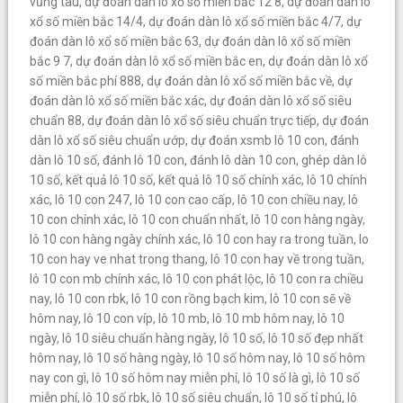
vũng tàu
,
dự đoán dàn lô xổ số miền bắc 12 8
,
dự đoán dàn lô
xổ số miền bắc 14/4
,
dự đoán dàn lô xổ số miền bắc 4/7
,
dự
đoán dàn lô xổ số miền bắc 63
,
dự đoán dàn lô xổ số miền
bắc 9 7
,
dự đoán dàn lô xổ số miền bắc en
,
dự đoán dàn lô xổ
số miền bắc phí 888
,
dự đoán dàn lô xổ số miền bắc về
,
dự
đoán dàn lô xổ số miền bắc xác
,
dự đoán dàn lô xổ số siêu
chuẩn 88
,
dự đoán dàn lô xổ số siêu chuẩn trực tiếp
,
dự đoán
dàn lô xổ số siêu chuẩn ướp
,
dự đoán xsmb lô 10 con
,
đánh
dàn lô 10 số
,
đánh lô 10 con
,
đánh lô dàn 10 con
,
ghép dàn lô
10 số
,
kết quả lô 10 số
,
kết quả lô 10 số chính xác
,
lô 10 chính
xác
,
lô 10 con 247
,
lô 10 con cao cấp
,
lô 10 con chiều nay
,
lô
10 con chính xác
,
lô 10 con chuẩn nhất
,
lô 10 con hàng ngày
,
lô 10 con hàng ngày chính xác
,
lô 10 con hay ra trong tuần
,
lo
10 con hay ve nhat trong thang
,
lô 10 con hay về trong tuần
,
lô 10 con mb chính xác
,
lô 10 con phát lộc
,
lô 10 con ra chiều
nay
,
lô 10 con rbk
,
lô 10 con rồng bạch kim
,
lô 10 con sẽ về
hôm nay
,
lô 10 con víp
,
lô 10 mb
,
lô 10 mb hôm nay
,
lô 10
ngày
,
lô 10 siêu chuẩn hàng ngày
,
lô 10 số
,
lô 10 số đẹp nhất
hôm nay
,
lô 10 số hàng ngày
,
lô 10 số hôm nay
,
lô 10 số hôm
nay con gì
,
lô 10 số hôm nay miễn phí
,
lô 10 số là gì
,
lô 10 số
miễn phí
,
lô 10 số rbk
,
lô 10 số siêu chuẩn
,
lô 10 số tỉ phú
,
lô