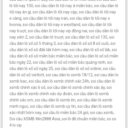
lô tối nay 100
,
soi cầu dàn lô tối nay â miền bắc
,
soi cầu dàn lô
tối nay ăn gì
,
soi cầu dàn lô tối nay cặp
,
soi cầu dàn lô tối nay
e càng
,
soi cầu dàn lô tối nay iran
,
soi cầu dàn lô tối nay o
livonia
,
soi cầu dàn lô tối nay o westland
,
soi cầu dàn lô tối
nay trượt
,
soi cầu dàn lô tối nay vip đồng nai
,
soi cầu dàn lô tối
nay xiên 2
,
soi cầu dàn lô trượt
,
soi cầu dàn lô xổ số 135
,
soi
cầu dàn lô xổ số 5 tháng 3
,
soi cầu dàn lô xổ số 8 số cuối
,
soi
cầu dàn lô xổ số đắk lắk hôm nay
,
soi cầu dàn lô xổ số lắk
,
soi
cầu dàn lô xổ số miền bắc miền bắc
,
soi cầu dàn lô xổ số miền
bắc ngày 22
,
soi cầu dàn lô xổ số miền bắc quảng ninh
,
soi
cầu dàn lô xổ số ngày 25
,
soi cầu dàn lô xổ số online
,
soi cầu
dàn lô xổ số vietlott
,
soi cau dàn lo xsmb 18/12
,
soi cau dàn lo
xsmb bac
,
soi cầu dàn lô xsmb chính xác 24h
,
soi cầu dàn lô
xsmb chính xác 6 số
,
soi cầu dàn lô xsmb chính xác ây
,
soi
cầu dàn lô xsmb chính xác dự đoán
,
soi cầu dàn lô xsmb
chính xác om
,
soi cầu dàn lô xsmb ên
,
soi cầu dàn lô xsmb
minh ngọc
,
soi cầu dàn lô xsmb uy tín
,
soi cầu dàn lô xsmb
xác nhất hôm nay
,
soi cầu lô miền bắc 24 giờ
,
soi cau xsmb
,
Soi cầu XSMB Win2888 Asia
,
soi lô đề chuẩn miền bắc
,
xo so
4 lo vip