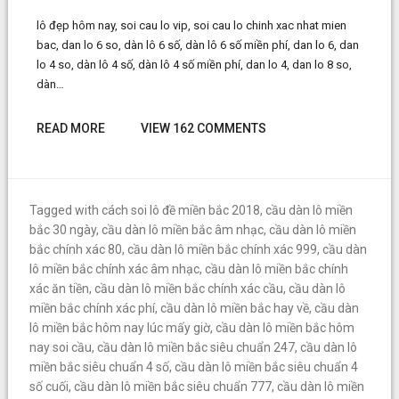
lô đẹp hôm nay, soi cau lo vip, soi cau lo chinh xac nhat mien
bac, dan lo 6 so, dàn lô 6 số, dàn lô 6 số miền phí, dan lo 6, dan
lo 4 so, dàn lô 4 số, dàn lô 4 số miền phí, dan lo 4, dan lo 8 so,
dàn…
READ MORE
VIEW 162 COMMENTS
Tagged with
cách soi lô đề miền bắc 2018
,
cầu dàn lô miền
bắc 30 ngày
,
cầu dàn lô miền bắc âm nhạc
,
cầu dàn lô miền
bắc chính xác 80
,
cầu dàn lô miền bắc chính xác 999
,
cầu dàn
lô miền bắc chính xác âm nhạc
,
cầu dàn lô miền bắc chính
xác ăn tiền
,
cầu dàn lô miền bắc chính xác cầu
,
cầu dàn lô
miền bắc chính xác phí
,
cầu dàn lô miền bắc hay về
,
cầu dàn
lô miền bắc hôm nay lúc mấy giờ
,
cầu dàn lô miền bắc hôm
nay soi cầu
,
cầu dàn lô miền bắc siêu chuẩn 247
,
cầu dàn lô
miền bắc siêu chuẩn 4 số
,
cầu dàn lô miền bắc siêu chuẩn 4
số cuối
,
cầu dàn lô miền bắc siêu chuẩn 777
,
cầu dàn lô miền