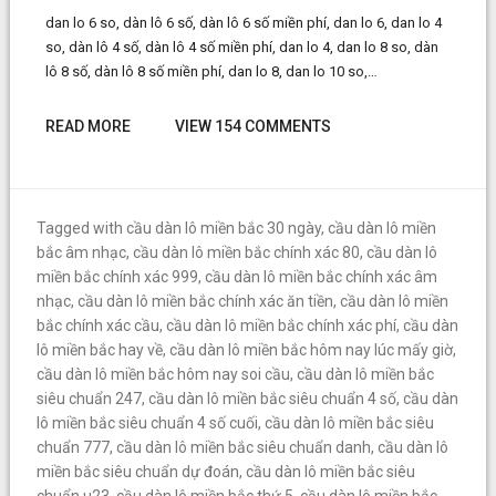
dan lo 6 so, dàn lô 6 số, dàn lô 6 số miền phí, dan lo 6, dan lo 4
so, dàn lô 4 số, dàn lô 4 số miền phí, dan lo 4, dan lo 8 so, dàn
lô 8 số, dàn lô 8 số miền phí, dan lo 8, dan lo 10 so,…
READ MORE
VIEW 154 COMMENTS
Tagged with
cầu dàn lô miền bắc 30 ngày
,
cầu dàn lô miền
bắc âm nhạc
,
cầu dàn lô miền bắc chính xác 80
,
cầu dàn lô
miền bắc chính xác 999
,
cầu dàn lô miền bắc chính xác âm
nhạc
,
cầu dàn lô miền bắc chính xác ăn tiền
,
cầu dàn lô miền
bắc chính xác cầu
,
cầu dàn lô miền bắc chính xác phí
,
cầu dàn
lô miền bắc hay về
,
cầu dàn lô miền bắc hôm nay lúc mấy giờ
,
cầu dàn lô miền bắc hôm nay soi cầu
,
cầu dàn lô miền bắc
siêu chuẩn 247
,
cầu dàn lô miền bắc siêu chuẩn 4 số
,
cầu dàn
lô miền bắc siêu chuẩn 4 số cuối
,
cầu dàn lô miền bắc siêu
chuẩn 777
,
cầu dàn lô miền bắc siêu chuẩn danh
,
cầu dàn lô
miền bắc siêu chuẩn dự đoán
,
cầu dàn lô miền bắc siêu
chuẩn u23
,
cầu dàn lô miền bắc thứ 5
,
cầu dàn lô miền bắc