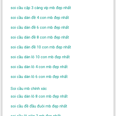
soi cầu cặp 3 càng víp mb đẹp nhất
soi cầu dàn đề 4 con mb đẹp nhất
soi cầu dàn đề 6 con mb đẹp nhất
soi cầu dàn đề 8 con mb đẹp nhất
soi cầu dàn đề 10 con mb đẹp nhất
soi cầu dàn lô 10 con mb đẹp nhất
soi cầu dàn lô 4 con mb đẹp nhất
soi cầu dàn lô 6 con mb đẹp nhất
Soi cầu mb chính xác
soi cầu dàn lô 8 con mb đẹp nhất
soi cầu đề đầu đuôi mb đẹp nhất
soi cầu lô xiên 2 mb đẹp nhất