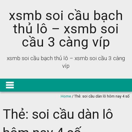
xsmb soi cầu bạch
thủ lô – xsmb soi
cầu 3 càng víp
xsmb soi cầu bạch thủ lô – xsmb soi cầu 3 càng
víp
Home
/
Thẻ:
soi cầu dàn lô hôm nay 4 số
Thẻ:
soi cầu dàn lô