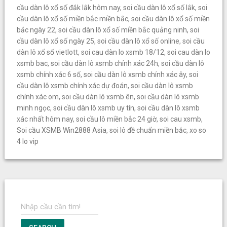
cầu dàn lô xổ số đắk lắk hôm nay
,
soi cầu dàn lô xổ số lắk
,
soi
cầu dàn lô xổ số miền bắc miền bắc
,
soi cầu dàn lô xổ số miền
bắc ngày 22
,
soi cầu dàn lô xổ số miền bắc quảng ninh
,
soi
cầu dàn lô xổ số ngày 25
,
soi cầu dàn lô xổ số online
,
soi cầu
dàn lô xổ số vietlott
,
soi cau dàn lo xsmb 18/12
,
soi cau dàn lo
xsmb bac
,
soi cầu dàn lô xsmb chính xác 24h
,
soi cầu dàn lô
xsmb chính xác 6 số
,
soi cầu dàn lô xsmb chính xác ây
,
soi
cầu dàn lô xsmb chính xác dự đoán
,
soi cầu dàn lô xsmb
chính xác om
,
soi cầu dàn lô xsmb ên
,
soi cầu dàn lô xsmb
minh ngọc
,
soi cầu dàn lô xsmb uy tín
,
soi cầu dàn lô xsmb
xác nhất hôm nay
,
soi cầu lô miền bắc 24 giờ
,
soi cau xsmb
,
Soi cầu XSMB Win2888 Asia
,
soi lô đề chuẩn miền bắc
,
xo so
4 lo vip