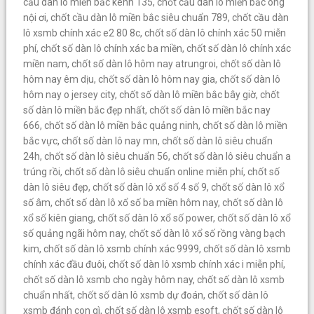
cầu dàn lô miền bắc kênh 135
,
chốt cầu dàn lô miền bắc ông
nội ơi
,
chốt cầu dàn lô miền bắc siêu chuẩn 789
,
chốt cầu dàn
lô xsmb chính xác e2 80 8c
,
chốt số dàn lô chính xác 50 miễn
phí
,
chốt số dàn lô chính xác ba miền
,
chốt số dàn lô chính xác
miền nam
,
chốt số dàn lô hôm nay atrungroi
,
chốt số dàn lô
hôm nay êm dịu
,
chốt số dàn lô hôm nay gia
,
chốt số dàn lô
hôm nay o jersey city
,
chốt số dàn lô miền bắc bây giờ
,
chốt
số dàn lô miền bắc đẹp nhất
,
chốt số dàn lô miền bắc nay
666
,
chốt số dàn lô miền bắc quảng ninh
,
chốt số dàn lô miền
bắc vực
,
chốt số dàn lô nay mn
,
chốt số dàn lô siêu chuẩn
24h
,
chốt số dàn lô siêu chuẩn 56
,
chốt số dàn lô siêu chuẩn a
trúng rồi
,
chốt số dàn lô siêu chuẩn online miễn phí
,
chốt số
dàn lô siêu đẹp
,
chốt số dàn lô xổ số 4 số 9
,
chốt số dàn lô xổ
số âm
,
chốt số dàn lô xổ số ba miền hôm nay
,
chốt số dàn lô
xổ số kiên giang
,
chốt số dàn lô xổ số power
,
chốt số dàn lô xổ
số quảng ngãi hôm nay
,
chốt số dàn lô xổ số rồng vàng bạch
kim
,
chốt số dàn lô xsmb chính xác 9999
,
chốt số dàn lô xsmb
chính xác đầu đuôi
,
chốt số dàn lô xsmb chính xác i miễn phí
,
chốt số dàn lô xsmb cho ngày hôm nay
,
chốt số dàn lô xsmb
chuẩn nhất
,
chốt số dàn lô xsmb dự đoán
,
chốt số dàn lô
xsmb đánh con gì
,
chốt số dàn lô xsmb esoft
,
chốt số dàn lô