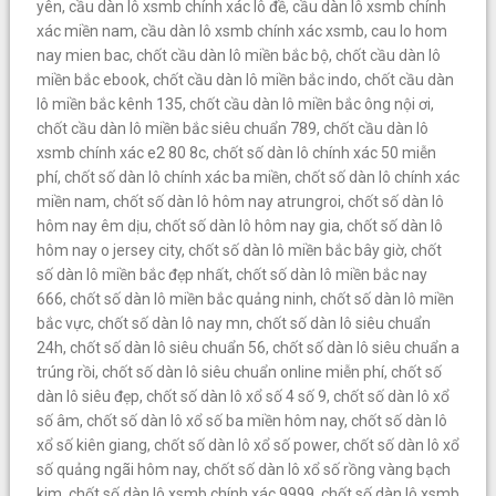
yên
,
cầu dàn lô xsmb chính xác lô đề
,
cầu dàn lô xsmb chính
xác miền nam
,
cầu dàn lô xsmb chính xác xsmb
,
cau lo hom
nay mien bac
,
chốt cầu dàn lô miền bắc bộ
,
chốt cầu dàn lô
miền bắc ebook
,
chốt cầu dàn lô miền bắc indo
,
chốt cầu dàn
lô miền bắc kênh 135
,
chốt cầu dàn lô miền bắc ông nội ơi
,
chốt cầu dàn lô miền bắc siêu chuẩn 789
,
chốt cầu dàn lô
xsmb chính xác e2 80 8c
,
chốt số dàn lô chính xác 50 miễn
phí
,
chốt số dàn lô chính xác ba miền
,
chốt số dàn lô chính xác
miền nam
,
chốt số dàn lô hôm nay atrungroi
,
chốt số dàn lô
hôm nay êm dịu
,
chốt số dàn lô hôm nay gia
,
chốt số dàn lô
hôm nay o jersey city
,
chốt số dàn lô miền bắc bây giờ
,
chốt
số dàn lô miền bắc đẹp nhất
,
chốt số dàn lô miền bắc nay
666
,
chốt số dàn lô miền bắc quảng ninh
,
chốt số dàn lô miền
bắc vực
,
chốt số dàn lô nay mn
,
chốt số dàn lô siêu chuẩn
24h
,
chốt số dàn lô siêu chuẩn 56
,
chốt số dàn lô siêu chuẩn a
trúng rồi
,
chốt số dàn lô siêu chuẩn online miễn phí
,
chốt số
dàn lô siêu đẹp
,
chốt số dàn lô xổ số 4 số 9
,
chốt số dàn lô xổ
số âm
,
chốt số dàn lô xổ số ba miền hôm nay
,
chốt số dàn lô
xổ số kiên giang
,
chốt số dàn lô xổ số power
,
chốt số dàn lô xổ
số quảng ngãi hôm nay
,
chốt số dàn lô xổ số rồng vàng bạch
kim
,
chốt số dàn lô xsmb chính xác 9999
,
chốt số dàn lô xsmb