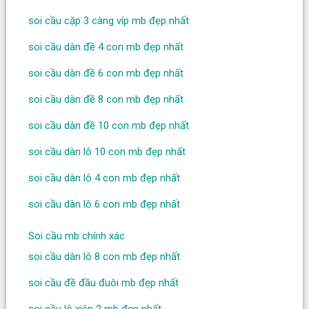
soi cầu cặp 3 càng víp mb đẹp nhất
soi cầu dàn đề 4 con mb đẹp nhất
soi cầu dàn đề 6 con mb đẹp nhất
soi cầu dàn đề 8 con mb đẹp nhất
soi cầu dàn đề 10 con mb đẹp nhất
soi cầu dàn lô 10 con mb đẹp nhất
soi cầu dàn lô 4 con mb đẹp nhất
soi cầu dàn lô 6 con mb đẹp nhất
Soi cầu mb chính xác
soi cầu dàn lô 8 con mb đẹp nhất
soi cầu đề đầu đuôi mb đẹp nhất
soi cầu lô xiên 2 mb đẹp nhất