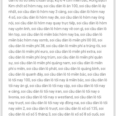
dàn lô xổ số siêu chuẩn ướp
,
kq lô 4 con miền bắc
,
Rồng Bạch
Kim chốt số hôm nay
,
soi cầu dàn lô ăn 100
,
soi cầu dàn lô ây
nhất
,
soi cầu dàn lô hôm nay 3 càng
,
soi cầu dàn lô hôm nay
4 số
,
soi cầu dàn lô hôm nay đe
,
soi cầu dàn lô hôm nay ông
nội
,
soi cầu dàn lô hôm nay quay trực tiếp
,
soi cầu dàn lô hôm
nay uyên linh
,
soi cầu dàn lô hôm nay về con gì
,
soi cầu dàn lô
lên top
,
soi cầu dàn lô miền bắc hôm nay ba
,
soi cầu dàn lô
miền bắc hôm nay xsmb
,
soi cầu dàn lô miễn phí 00 00
,
soi
cầu dàn lô miễn phí 38
,
soi cầu dàn lô miễn phí a trúng rồi
,
soi
cầu dàn lô miễn phí euro
,
soi cầu dàn lô miễn phí extra
,
soi
cầu dàn lô miễn phí ông trùm
,
soi cầu dàn lô miễn phí quân
sự
,
soi cầu dàn lô miễn phí quảng nam
,
soi cầu dàn lô miễn
phí s miền
,
soi cầu dàn lô phát
,
soi cầu dàn lô quảng bình
,
soi
cầu dàn lô quanh đây
,
soi cầu dàn lô tô miền bắc
,
soi cầu dàn
lô tối nay 100
,
soi cầu dàn lô tối nay â miền bắc
,
soi cầu dàn lô
tối nay ăn gì
,
soi cầu dàn lô tối nay cặp
,
soi cầu dàn lô tối nay
e càng
,
soi cầu dàn lô tối nay iran
,
soi cầu dàn lô tối nay o
livonia
,
soi cầu dàn lô tối nay o westland
,
soi cầu dàn lô tối
nay trượt
,
soi cầu dàn lô tối nay vip đồng nai
,
soi cầu dàn lô tối
nay xiên 2
,
soi cầu dàn lô trượt
,
soi cầu dàn lô xổ số 135
,
soi
cầu dàn lô xổ số 5 tháng 3
,
soi cầu dàn lô xổ số 8 số cuối
,
soi