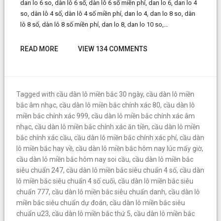
dan lo 6 so, dàn lô 6 số, dàn lô 6 số miền phí, dan lo 6, dan lo 4
so, dàn lô 4 số, dàn lô 4 số miền phí, dan lo 4, dan lo 8 so, dàn
lô 8 số, dàn lô 8 số miền phí, dan lo 8, dan lo 10 so,…
READ MORE
VIEW 134 COMMENTS
Tagged with
cầu dàn lô miền bắc 30 ngày
,
cầu dàn lô miền
bắc âm nhạc
,
cầu dàn lô miền bắc chính xác 80
,
cầu dàn lô
miền bắc chính xác 999
,
cầu dàn lô miền bắc chính xác âm
nhạc
,
cầu dàn lô miền bắc chính xác ăn tiền
,
cầu dàn lô miền
bắc chính xác cầu
,
cầu dàn lô miền bắc chính xác phí
,
cầu dàn
lô miền bắc hay về
,
cầu dàn lô miền bắc hôm nay lúc mấy giờ
,
cầu dàn lô miền bắc hôm nay soi cầu
,
cầu dàn lô miền bắc
siêu chuẩn 247
,
cầu dàn lô miền bắc siêu chuẩn 4 số
,
cầu dàn
lô miền bắc siêu chuẩn 4 số cuối
,
cầu dàn lô miền bắc siêu
chuẩn 777
,
cầu dàn lô miền bắc siêu chuẩn danh
,
cầu dàn lô
miền bắc siêu chuẩn dự đoán
,
cầu dàn lô miền bắc siêu
chuẩn u23
,
cầu dàn lô miền bắc thứ 5
,
cầu dàn lô miền bắc