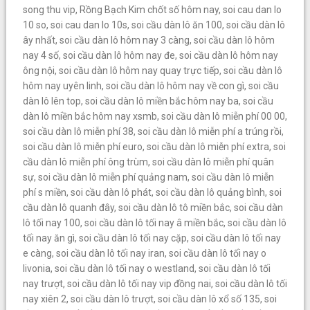
song thu vip
,
Rồng Bạch Kim chốt số hôm nay
,
soi cau dan lo
10 so
,
soi cau dan lo 10s
,
soi cầu dàn lô ăn 100
,
soi cầu dàn lô
ây nhất
,
soi cầu dàn lô hôm nay 3 càng
,
soi cầu dàn lô hôm
nay 4 số
,
soi cầu dàn lô hôm nay đe
,
soi cầu dàn lô hôm nay
ông nội
,
soi cầu dàn lô hôm nay quay trực tiếp
,
soi cầu dàn lô
hôm nay uyên linh
,
soi cầu dàn lô hôm nay về con gì
,
soi cầu
dàn lô lên top
,
soi cầu dàn lô miền bắc hôm nay ba
,
soi cầu
dàn lô miền bắc hôm nay xsmb
,
soi cầu dàn lô miễn phí 00 00
,
soi cầu dàn lô miễn phí 38
,
soi cầu dàn lô miễn phí a trúng rồi
,
soi cầu dàn lô miễn phí euro
,
soi cầu dàn lô miễn phí extra
,
soi
cầu dàn lô miễn phí ông trùm
,
soi cầu dàn lô miễn phí quân
sự
,
soi cầu dàn lô miễn phí quảng nam
,
soi cầu dàn lô miễn
phí s miền
,
soi cầu dàn lô phát
,
soi cầu dàn lô quảng bình
,
soi
cầu dàn lô quanh đây
,
soi cầu dàn lô tô miền bắc
,
soi cầu dàn
lô tối nay 100
,
soi cầu dàn lô tối nay â miền bắc
,
soi cầu dàn lô
tối nay ăn gì
,
soi cầu dàn lô tối nay cặp
,
soi cầu dàn lô tối nay
e càng
,
soi cầu dàn lô tối nay iran
,
soi cầu dàn lô tối nay o
livonia
,
soi cầu dàn lô tối nay o westland
,
soi cầu dàn lô tối
nay trượt
,
soi cầu dàn lô tối nay vip đồng nai
,
soi cầu dàn lô tối
nay xiên 2
,
soi cầu dàn lô trượt
,
soi cầu dàn lô xổ số 135
,
soi