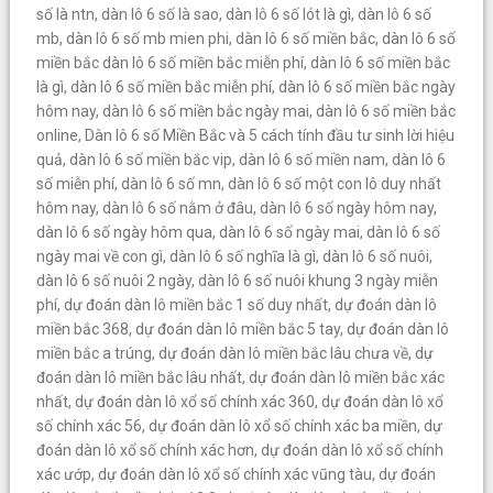
số là ntn
,
dàn lô 6 số là sao
,
dàn lô 6 số lót là gì
,
dàn lô 6 số
mb
,
dàn lô 6 số mb mien phi
,
dàn lô 6 số miền bắc
,
dàn lô 6 số
miền bắc dàn lô 6 số miền bắc miễn phí
,
dàn lô 6 số miền bắc
là gì
,
dàn lô 6 số miền bắc miễn phí
,
dàn lô 6 số miền bắc ngày
hôm nay
,
dàn lô 6 số miền bắc ngày mai
,
dàn lô 6 số miền bắc
online
,
Dàn lô 6 số Miền Bắc và 5 cách tính đầu tư sinh lời hiệu
quả
,
dàn lô 6 số miền bắc vip
,
dàn lô 6 số miền nam
,
dàn lô 6
số miễn phí
,
dàn lô 6 số mn
,
dàn lô 6 số một con lô duy nhất
hôm nay
,
dàn lô 6 số nằm ở đâu
,
dàn lô 6 số ngày hôm nay
,
dàn lô 6 số ngày hôm qua
,
dàn lô 6 số ngày mai
,
dàn lô 6 số
ngày mai về con gì
,
dàn lô 6 số nghĩa là gì
,
dàn lô 6 số nuôi
,
dàn lô 6 số nuôi 2 ngày
,
dàn lô 6 số nuôi khung 3 ngày miễn
phí
,
dự đoán dàn lô miền bắc 1 số duy nhất
,
dự đoán dàn lô
miền bắc 368
,
dự đoán dàn lô miền bắc 5 tay
,
dự đoán dàn lô
miền bắc a trúng
,
dự đoán dàn lô miền bắc lâu chưa về
,
dự
đoán dàn lô miền bắc lâu nhất
,
dự đoán dàn lô miền bắc xác
nhất
,
dự đoán dàn lô xổ số chính xác 360
,
dự đoán dàn lô xổ
số chính xác 56
,
dự đoán dàn lô xổ số chính xác ba miền
,
dự
đoán dàn lô xổ số chính xác hơn
,
dự đoán dàn lô xổ số chính
xác ướp
,
dự đoán dàn lô xổ số chính xác vũng tàu
,
dự đoán