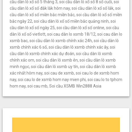
cầu dàn lô xổ số 5 tháng 3
,
soi cầu dàn lô xổ số 8 số cuối
,
soi
cầu dàn lô xổ số đắk lắk hôm nay
,
soi cầu dàn lô xổ số lắk
,
soi
cầu dàn lô xổ số miền bắc miền bắc
,
soi cầu dàn lô xổ số miền
bắc ngày 22
,
soi cầu dàn lô xổ số miền bắc quảng ninh
,
soi
cầu dàn lô xổ số ngày 25
,
soi cầu dàn lô xổ số online
,
soi cầu
dàn lô xổ số vietlott
,
soi cau dàn lo xsmb 18/12
,
soi cau dàn lo
xsmb bac
,
soi cầu dàn lô xsmb chính xác 24h
,
soi cầu dàn lô
xsmb chính xác 6 số
,
soi cầu dàn lô xsmb chính xác ây
,
soi
cầu dàn lô xsmb chính xác dự đoán
,
soi cầu dàn lô xsmb
chính xác om
,
soi cầu dàn lô xsmb ên
,
soi cầu dàn lô xsmb
minh ngọc
,
soi cầu dàn lô xsmb uy tín
,
soi cầu dàn lô xsmb
xác nhất hôm nay
,
soi cau de xsmb
,
soi cau lo de xsmb hom
nay
,
soi cau lo de xsmb hom nay mien phi
,
soi cau lo to tphcm
hom nay
,
soi cau mb
,
Soi cầu XSMB Win2888 Asia