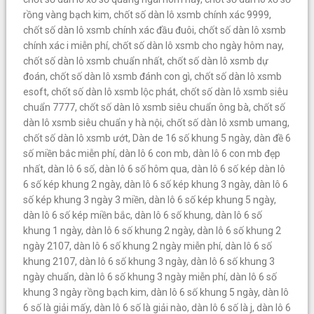
rồng vàng bạch kim
,
chốt số dàn lô xsmb chính xác 9999
,
chốt số dàn lô xsmb chính xác đầu đuôi
,
chốt số dàn lô xsmb
chính xác i miễn phí
,
chốt số dàn lô xsmb cho ngày hôm nay
,
chốt số dàn lô xsmb chuẩn nhất
,
chốt số dàn lô xsmb dự
đoán
,
chốt số dàn lô xsmb đánh con gì
,
chốt số dàn lô xsmb
esoft
,
chốt số dàn lô xsmb lộc phát
,
chốt số dàn lô xsmb siêu
chuẩn 7777
,
chốt số dàn lô xsmb siêu chuẩn ông bà
,
chốt số
dàn lô xsmb siêu chuẩn y hà nội
,
chốt số dàn lô xsmb umang
,
chốt số dàn lô xsmb ướt
,
Dàn de 16 số khung 5 ngày
,
dàn đề 6
số miền bắc miễn phí
,
dàn lô 6 con mb
,
dàn lô 6 con mb đẹp
nhất
,
dàn lô 6 số
,
dàn lô 6 số hôm qua
,
dàn lô 6 số kép dàn lô
6 số kép khung 2 ngày
,
dàn lô 6 số kép khung 3 ngày
,
dàn lô 6
số kép khung 3 ngày 3 miền
,
dàn lô 6 số kép khung 5 ngày
,
dàn lô 6 số kép miền bắc
,
dàn lô 6 số khung
,
dàn lô 6 số
khung 1 ngày
,
dàn lô 6 số khung 2 ngày
,
dàn lô 6 số khung 2
ngày 2107
,
dàn lô 6 số khung 2 ngày miễn phí
,
dàn lô 6 số
khung 2107
,
dàn lô 6 số khung 3 ngày
,
dàn lô 6 số khung 3
ngày chuẩn
,
dàn lô 6 số khung 3 ngày miễn phí
,
dàn lô 6 số
khung 3 ngày rồng bạch kim
,
dàn lô 6 số khung 5 ngày
,
dàn lô
6 số là giải mấy
,
dàn lô 6 số là giải nào
,
dàn lô 6 số là j
,
dàn lô 6