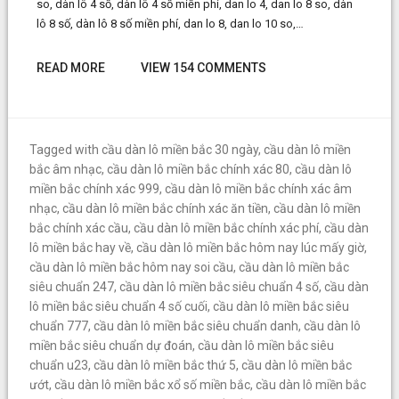
so, dàn lô 4 số, dàn lô 4 số miền phí, dan lo 4, dan lo 8 so, dàn
lô 8 số, dàn lô 8 số miền phí, dan lo 8, dan lo 10 so,…
READ MORE
VIEW 154 COMMENTS
Tagged with
cầu dàn lô miền bắc 30 ngày
,
cầu dàn lô miền
bắc âm nhạc
,
cầu dàn lô miền bắc chính xác 80
,
cầu dàn lô
miền bắc chính xác 999
,
cầu dàn lô miền bắc chính xác âm
nhạc
,
cầu dàn lô miền bắc chính xác ăn tiền
,
cầu dàn lô miền
bắc chính xác cầu
,
cầu dàn lô miền bắc chính xác phí
,
cầu dàn
lô miền bắc hay về
,
cầu dàn lô miền bắc hôm nay lúc mấy giờ
,
cầu dàn lô miền bắc hôm nay soi cầu
,
cầu dàn lô miền bắc
siêu chuẩn 247
,
cầu dàn lô miền bắc siêu chuẩn 4 số
,
cầu dàn
lô miền bắc siêu chuẩn 4 số cuối
,
cầu dàn lô miền bắc siêu
chuẩn 777
,
cầu dàn lô miền bắc siêu chuẩn danh
,
cầu dàn lô
miền bắc siêu chuẩn dự đoán
,
cầu dàn lô miền bắc siêu
chuẩn u23
,
cầu dàn lô miền bắc thứ 5
,
cầu dàn lô miền bắc
ướt
,
cầu dàn lô miền bắc xổ số miền bắc
,
cầu dàn lô miền bắc