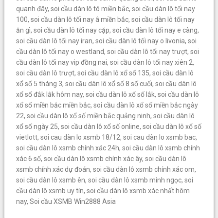
quanh đây
,
soi cầu dàn lô tô miền bắc
,
soi cầu dàn lô tối nay
100
,
soi cầu dàn lô tối nay â miền bắc
,
soi cầu dàn lô tối nay
ăn gì
,
soi cầu dàn lô tối nay cặp
,
soi cầu dàn lô tối nay e càng
,
soi cầu dàn lô tối nay iran
,
soi cầu dàn lô tối nay o livonia
,
soi
cầu dàn lô tối nay o westland
,
soi cầu dàn lô tối nay trượt
,
soi
cầu dàn lô tối nay vip đồng nai
,
soi cầu dàn lô tối nay xiên 2
,
soi cầu dàn lô trượt
,
soi cầu dàn lô xổ số 135
,
soi cầu dàn lô
xổ số 5 tháng 3
,
soi cầu dàn lô xổ số 8 số cuối
,
soi cầu dàn lô
xổ số đắk lắk hôm nay
,
soi cầu dàn lô xổ số lắk
,
soi cầu dàn lô
xổ số miền bắc miền bắc
,
soi cầu dàn lô xổ số miền bắc ngày
22
,
soi cầu dàn lô xổ số miền bắc quảng ninh
,
soi cầu dàn lô
xổ số ngày 25
,
soi cầu dàn lô xổ số online
,
soi cầu dàn lô xổ số
vietlott
,
soi cau dàn lo xsmb 18/12
,
soi cau dàn lo xsmb bac
,
soi cầu dàn lô xsmb chính xác 24h
,
soi cầu dàn lô xsmb chính
xác 6 số
,
soi cầu dàn lô xsmb chính xác ây
,
soi cầu dàn lô
xsmb chính xác dự đoán
,
soi cầu dàn lô xsmb chính xác om
,
soi cầu dàn lô xsmb ên
,
soi cầu dàn lô xsmb minh ngọc
,
soi
cầu dàn lô xsmb uy tín
,
soi cầu dàn lô xsmb xác nhất hôm
nay
,
Soi cầu XSMB Win2888 Asia