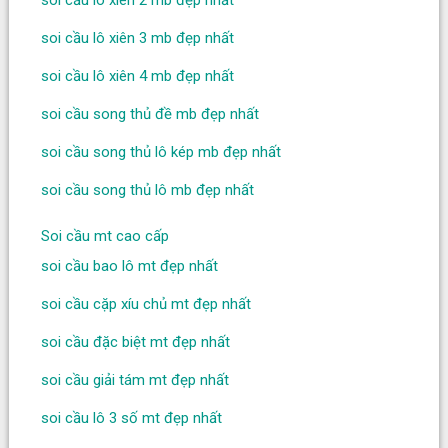
soi cầu lô xiên 3 mb đẹp nhất
soi cầu lô xiên 4 mb đẹp nhất
soi cầu song thủ đề mb đẹp nhất
soi cầu song thủ lô kép mb đẹp nhất
soi cầu song thủ lô mb đẹp nhất
Soi cầu mt cao cấp
soi cầu bao lô mt đẹp nhất
soi cầu cặp xíu chủ mt đẹp nhất
soi cầu đặc biệt mt đẹp nhất
soi cầu giải tám mt đẹp nhất
soi cầu lô 3 số mt đẹp nhất