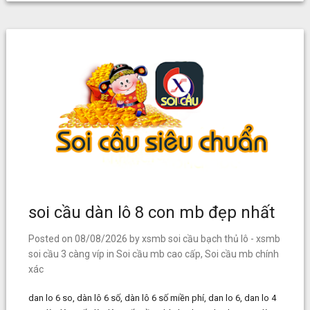
soi cầu dàn lô 8 con mb đẹp nhất
Posted on
08/08/2026
by
xsmb soi cầu bạch thủ lô - xsmb
soi cầu 3 càng víp
in
Soi cầu mb cao cấp
,
Soi cầu mb chính
xác
dan lo 6 so, dàn lô 6 số, dàn lô 6 số miền phí, dan lo 6, dan lo 4