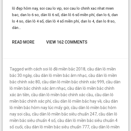
lô đẹp hôm nay, soi cau lo vip, soi cau lo chinh xac nhat mien
bac, dan lo 6 so, dàn lô 6 số, dàn lô 6 số miền phí, dan lo 6, dan
lo 4 so, dàn lô 4 số, dàn lô 4 số miền phí, dan lo 4, dan lo 8 so,
dàn…
READ MORE
VIEW 162 COMMENTS
Tagged with
cách soi lô đề miền bắc 2018
,
cầu dàn lô miền
bắc 30 ngày
,
cầu dàn lô miền bắc âm nhạc
,
cầu dàn lô miền
bắc chính xác 80
,
cầu dàn lô miền bắc chính xác 999
,
cầu dàn
lô miền bắc chính xác âm nhạc
,
cầu dàn lô miền bắc chính
xác ăn tiền
,
cầu dàn lô miền bắc chính xác cầu
,
cầu dàn lô
miền bắc chính xác phí
,
cầu dàn lô miền bắc hay về
,
cầu dàn
lô miền bắc hôm nay lúc mấy giờ
,
cầu dàn lô miền bắc hôm
nay soi cầu
,
cầu dàn lô miền bắc siêu chuẩn 247
,
cầu dàn lô
miền bắc siêu chuẩn 4 số
,
cầu dàn lô miền bắc siêu chuẩn 4
số cuối
,
cầu dàn lô miền bắc siêu chuẩn 777
,
cầu dàn lô miền