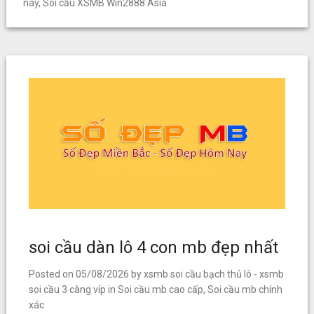
nay
,
Soi cầu XSMB Win2888 Asia
soi cầu dàn lô 4 con mb đẹp nhất
Posted on
05/08/2026
by
xsmb soi cầu bạch thủ lô - xsmb
soi cầu 3 càng víp
in
Soi cầu mb cao cấp
,
Soi cầu mb chính
xác