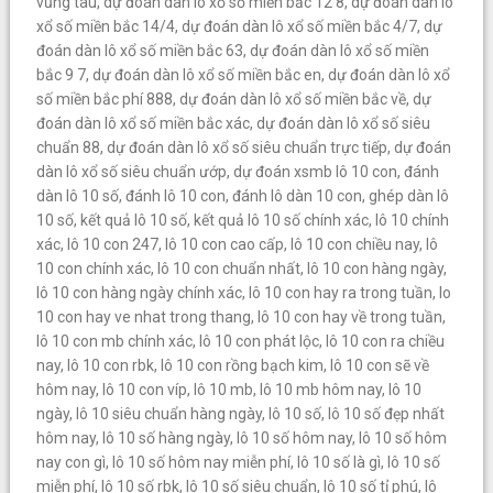
vũng tàu
,
dự đoán dàn lô xổ số miền bắc 12 8
,
dự đoán dàn lô
xổ số miền bắc 14/4
,
dự đoán dàn lô xổ số miền bắc 4/7
,
dự
đoán dàn lô xổ số miền bắc 63
,
dự đoán dàn lô xổ số miền
bắc 9 7
,
dự đoán dàn lô xổ số miền bắc en
,
dự đoán dàn lô xổ
số miền bắc phí 888
,
dự đoán dàn lô xổ số miền bắc về
,
dự
đoán dàn lô xổ số miền bắc xác
,
dự đoán dàn lô xổ số siêu
chuẩn 88
,
dự đoán dàn lô xổ số siêu chuẩn trực tiếp
,
dự đoán
dàn lô xổ số siêu chuẩn ướp
,
dự đoán xsmb lô 10 con
,
đánh
dàn lô 10 số
,
đánh lô 10 con
,
đánh lô dàn 10 con
,
ghép dàn lô
10 số
,
kết quả lô 10 số
,
kết quả lô 10 số chính xác
,
lô 10 chính
xác
,
lô 10 con 247
,
lô 10 con cao cấp
,
lô 10 con chiều nay
,
lô
10 con chính xác
,
lô 10 con chuẩn nhất
,
lô 10 con hàng ngày
,
lô 10 con hàng ngày chính xác
,
lô 10 con hay ra trong tuần
,
lo
10 con hay ve nhat trong thang
,
lô 10 con hay về trong tuần
,
lô 10 con mb chính xác
,
lô 10 con phát lộc
,
lô 10 con ra chiều
nay
,
lô 10 con rbk
,
lô 10 con rồng bạch kim
,
lô 10 con sẽ về
hôm nay
,
lô 10 con víp
,
lô 10 mb
,
lô 10 mb hôm nay
,
lô 10
ngày
,
lô 10 siêu chuẩn hàng ngày
,
lô 10 số
,
lô 10 số đẹp nhất
hôm nay
,
lô 10 số hàng ngày
,
lô 10 số hôm nay
,
lô 10 số hôm
nay con gì
,
lô 10 số hôm nay miễn phí
,
lô 10 số là gì
,
lô 10 số
miễn phí
,
lô 10 số rbk
,
lô 10 số siêu chuẩn
,
lô 10 số tỉ phú
,
lô