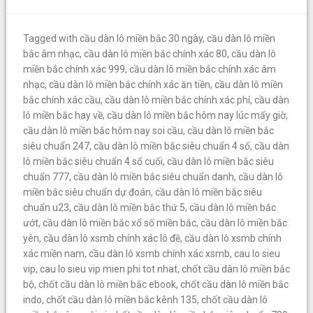
Tagged with
cầu dàn lô miền bắc 30 ngày
,
cầu dàn lô miền
bắc âm nhạc
,
cầu dàn lô miền bắc chính xác 80
,
cầu dàn lô
miền bắc chính xác 999
,
cầu dàn lô miền bắc chính xác âm
nhạc
,
cầu dàn lô miền bắc chính xác ăn tiền
,
cầu dàn lô miền
bắc chính xác cầu
,
cầu dàn lô miền bắc chính xác phí
,
cầu dàn
lô miền bắc hay về
,
cầu dàn lô miền bắc hôm nay lúc mấy giờ
,
cầu dàn lô miền bắc hôm nay soi cầu
,
cầu dàn lô miền bắc
siêu chuẩn 247
,
cầu dàn lô miền bắc siêu chuẩn 4 số
,
cầu dàn
lô miền bắc siêu chuẩn 4 số cuối
,
cầu dàn lô miền bắc siêu
chuẩn 777
,
cầu dàn lô miền bắc siêu chuẩn danh
,
cầu dàn lô
miền bắc siêu chuẩn dự đoán
,
cầu dàn lô miền bắc siêu
chuẩn u23
,
cầu dàn lô miền bắc thứ 5
,
cầu dàn lô miền bắc
ướt
,
cầu dàn lô miền bắc xổ số miền bắc
,
cầu dàn lô miền bắc
yên
,
cầu dàn lô xsmb chính xác lô đề
,
cầu dàn lô xsmb chính
xác miền nam
,
cầu dàn lô xsmb chính xác xsmb
,
cau lo sieu
vip
,
cau lo sieu vip mien phi tot nhat
,
chốt cầu dàn lô miền bắc
bộ
,
chốt cầu dàn lô miền bắc ebook
,
chốt cầu dàn lô miền bắc
indo
,
chốt cầu dàn lô miền bắc kênh 135
,
chốt cầu dàn lô