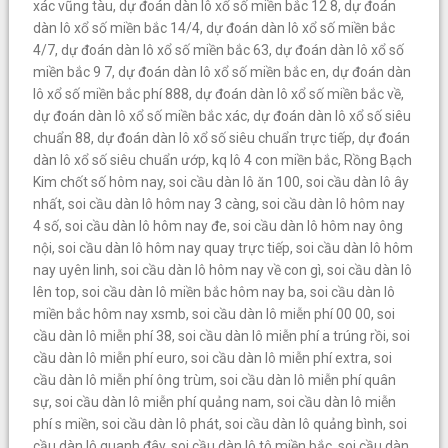
xác vũng tàu
,
dự đoán dàn lô xổ số miền bắc 12 8
,
dự đoán
dàn lô xổ số miền bắc 14/4
,
dự đoán dàn lô xổ số miền bắc
4/7
,
dự đoán dàn lô xổ số miền bắc 63
,
dự đoán dàn lô xổ số
miền bắc 9 7
,
dự đoán dàn lô xổ số miền bắc en
,
dự đoán dàn
lô xổ số miền bắc phí 888
,
dự đoán dàn lô xổ số miền bắc về
,
dự đoán dàn lô xổ số miền bắc xác
,
dự đoán dàn lô xổ số siêu
chuẩn 88
,
dự đoán dàn lô xổ số siêu chuẩn trực tiếp
,
dự đoán
dàn lô xổ số siêu chuẩn ướp
,
kq lô 4 con miền bắc
,
Rồng Bạch
Kim chốt số hôm nay
,
soi cầu dàn lô ăn 100
,
soi cầu dàn lô ây
nhất
,
soi cầu dàn lô hôm nay 3 càng
,
soi cầu dàn lô hôm nay
4 số
,
soi cầu dàn lô hôm nay đe
,
soi cầu dàn lô hôm nay ông
nội
,
soi cầu dàn lô hôm nay quay trực tiếp
,
soi cầu dàn lô hôm
nay uyên linh
,
soi cầu dàn lô hôm nay về con gì
,
soi cầu dàn lô
lên top
,
soi cầu dàn lô miền bắc hôm nay ba
,
soi cầu dàn lô
miền bắc hôm nay xsmb
,
soi cầu dàn lô miễn phí 00 00
,
soi
cầu dàn lô miễn phí 38
,
soi cầu dàn lô miễn phí a trúng rồi
,
soi
cầu dàn lô miễn phí euro
,
soi cầu dàn lô miễn phí extra
,
soi
cầu dàn lô miễn phí ông trùm
,
soi cầu dàn lô miễn phí quân
sự
,
soi cầu dàn lô miễn phí quảng nam
,
soi cầu dàn lô miễn
phí s miền
,
soi cầu dàn lô phát
,
soi cầu dàn lô quảng bình
,
soi
cầu dàn lô quanh đây
,
soi cầu dàn lô tô miền bắc
,
soi cầu dàn