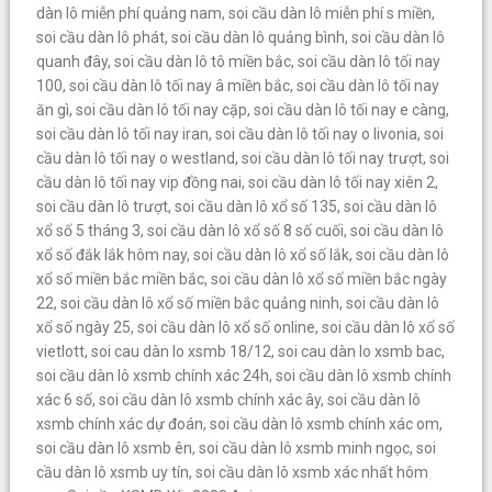
dàn lô miễn phí quảng nam
,
soi cầu dàn lô miễn phí s miền
,
soi cầu dàn lô phát
,
soi cầu dàn lô quảng bình
,
soi cầu dàn lô
quanh đây
,
soi cầu dàn lô tô miền bắc
,
soi cầu dàn lô tối nay
100
,
soi cầu dàn lô tối nay â miền bắc
,
soi cầu dàn lô tối nay
ăn gì
,
soi cầu dàn lô tối nay cặp
,
soi cầu dàn lô tối nay e càng
,
soi cầu dàn lô tối nay iran
,
soi cầu dàn lô tối nay o livonia
,
soi
cầu dàn lô tối nay o westland
,
soi cầu dàn lô tối nay trượt
,
soi
cầu dàn lô tối nay vip đồng nai
,
soi cầu dàn lô tối nay xiên 2
,
soi cầu dàn lô trượt
,
soi cầu dàn lô xổ số 135
,
soi cầu dàn lô
xổ số 5 tháng 3
,
soi cầu dàn lô xổ số 8 số cuối
,
soi cầu dàn lô
xổ số đắk lắk hôm nay
,
soi cầu dàn lô xổ số lắk
,
soi cầu dàn lô
xổ số miền bắc miền bắc
,
soi cầu dàn lô xổ số miền bắc ngày
22
,
soi cầu dàn lô xổ số miền bắc quảng ninh
,
soi cầu dàn lô
xổ số ngày 25
,
soi cầu dàn lô xổ số online
,
soi cầu dàn lô xổ số
vietlott
,
soi cau dàn lo xsmb 18/12
,
soi cau dàn lo xsmb bac
,
soi cầu dàn lô xsmb chính xác 24h
,
soi cầu dàn lô xsmb chính
xác 6 số
,
soi cầu dàn lô xsmb chính xác ây
,
soi cầu dàn lô
xsmb chính xác dự đoán
,
soi cầu dàn lô xsmb chính xác om
,
soi cầu dàn lô xsmb ên
,
soi cầu dàn lô xsmb minh ngọc
,
soi
cầu dàn lô xsmb uy tín
,
soi cầu dàn lô xsmb xác nhất hôm