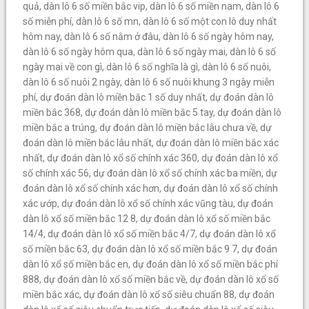
quả
,
dàn lô 6 số miền bắc vip
,
dàn lô 6 số miền nam
,
dàn lô 6
số miễn phí
,
dàn lô 6 số mn
,
dàn lô 6 số một con lô duy nhất
hôm nay
,
dàn lô 6 số nằm ở đâu
,
dàn lô 6 số ngày hôm nay
,
dàn lô 6 số ngày hôm qua
,
dàn lô 6 số ngày mai
,
dàn lô 6 số
ngày mai về con gì
,
dàn lô 6 số nghĩa là gì
,
dàn lô 6 số nuôi
,
dàn lô 6 số nuôi 2 ngày
,
dàn lô 6 số nuôi khung 3 ngày miễn
phí
,
dự đoán dàn lô miền bắc 1 số duy nhất
,
dự đoán dàn lô
miền bắc 368
,
dự đoán dàn lô miền bắc 5 tay
,
dự đoán dàn lô
miền bắc a trúng
,
dự đoán dàn lô miền bắc lâu chưa về
,
dự
đoán dàn lô miền bắc lâu nhất
,
dự đoán dàn lô miền bắc xác
nhất
,
dự đoán dàn lô xổ số chính xác 360
,
dự đoán dàn lô xổ
số chính xác 56
,
dự đoán dàn lô xổ số chính xác ba miền
,
dự
đoán dàn lô xổ số chính xác hơn
,
dự đoán dàn lô xổ số chính
xác ướp
,
dự đoán dàn lô xổ số chính xác vũng tàu
,
dự đoán
dàn lô xổ số miền bắc 12 8
,
dự đoán dàn lô xổ số miền bắc
14/4
,
dự đoán dàn lô xổ số miền bắc 4/7
,
dự đoán dàn lô xổ
số miền bắc 63
,
dự đoán dàn lô xổ số miền bắc 9 7
,
dự đoán
dàn lô xổ số miền bắc en
,
dự đoán dàn lô xổ số miền bắc phí
888
,
dự đoán dàn lô xổ số miền bắc về
,
dự đoán dàn lô xổ số
miền bắc xác
,
dự đoán dàn lô xổ số siêu chuẩn 88
,
dự đoán