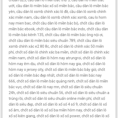
ướt
,
cầu dàn lô miền bắc xổ số miền bắc
,
cầu dàn lô miền bắc
yên
,
cầu dàn lô xsmb chính xác lô đề
,
cầu dàn lô xsmb chính
xác miền nam
,
cầu dàn lô xsmb chính xác xsmb
,
cau lo hom
nay mien bac
,
chốt cầu dàn lô miền bắc bộ
,
chốt cầu dàn lô
miền bắc ebook
,
chốt cầu dàn lô miền bắc indo
,
chốt cầu dàn
lô miền bắc kênh 135
,
chốt cầu dàn lô miền bắc ông nội ơi
,
chốt cầu dàn lô miền bắc siêu chuẩn 789
,
chốt cầu dàn lô
xsmb chính xác e2 80 8c
,
chốt số dàn lô chính xác 50 miễn
phí
,
chốt số dàn lô chính xác ba miền
,
chốt số dàn lô chính xác
miền nam
,
chốt số dàn lô hôm nay atrungroi
,
chốt số dàn lô
hôm nay êm dịu
,
chốt số dàn lô hôm nay gia
,
chốt số dàn lô
hôm nay o jersey city
,
chốt số dàn lô miền bắc bây giờ
,
chốt
số dàn lô miền bắc đẹp nhất
,
chốt số dàn lô miền bắc nay
666
,
chốt số dàn lô miền bắc quảng ninh
,
chốt số dàn lô miền
bắc vực
,
chốt số dàn lô nay mn
,
chốt số dàn lô siêu chuẩn
24h
,
chốt số dàn lô siêu chuẩn 56
,
chốt số dàn lô siêu chuẩn a
trúng rồi
,
chốt số dàn lô siêu chuẩn online miễn phí
,
chốt số
dàn lô siêu đẹp
,
chốt số dàn lô xổ số 4 số 9
,
chốt số dàn lô xổ
số âm
,
chốt số dàn lô xổ số ba miền hôm nay
,
chốt số dàn lô
xổ số kiên giang
,
chốt số dàn lô xổ số power
,
chốt số dàn lô xổ