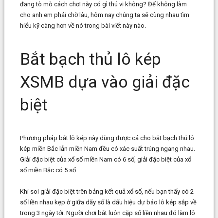
đang tò mò cách chơi này có gì thú vị không? Để không làm
cho anh em phải chờ lâu, hôm nay chúng ta sẽ cùng nhau tìm
hiểu kỹ càng hơn về nó trong bài viết này nào.
Bắt bạch thủ lô kép
XSMB dựa vào giải đặc
biệt
Phương pháp bắt lô kép này dùng được cả cho bắt bạch thủ lô
kép miền Bắc lẫn miền Nam đều có xác suất trúng ngang nhau.
Giải đặc biệt của xổ số miền Nam có 6 số, giải đặc biệt của xổ
số miền Bắc có 5 số.
Khi soi giải đặc biệt trên bảng kết quả xổ số, nếu bạn thấy có 2
số liền nhau kẹp ở giữa dãy số là dấu hiệu dự báo lô kép sắp về
trong 3 ngày tới. Người chơi bắt luôn cặp số liền nhau đó làm lô