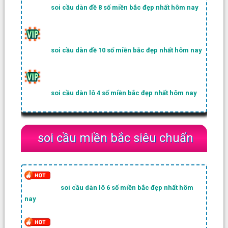
soi cầu dàn đề 8 số miền bắc đẹp nhất hôm nay
soi cầu dàn đề 10 số miền bắc đẹp nhất hôm nay
soi cầu dàn lô 4 số miền bắc đẹp nhất hôm nay
soi cầu miền bắc siêu chuẩn
soi cầu dàn lô 6 số miền bắc đẹp nhất hôm
nay