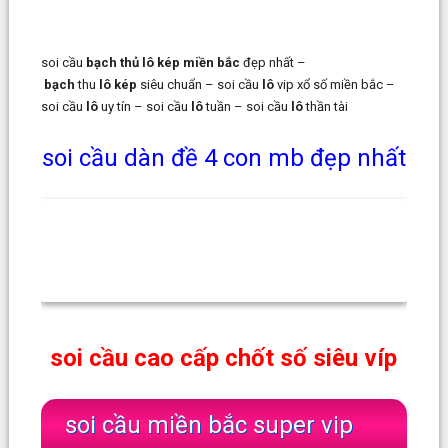
soi cầu
bạch
thủ
lô
kép
miền bắc
đẹp nhất –
bạch
thu
lô
kép
siêu chuẩn – soi cầu
lô
vip xổ số miền bắc –
soi cầu
lô
uy tín – soi cầu
lô
tuần – soi cầu
lô
thần tài
soi cầu dàn đề 4 con mb đẹp nhất
soi cầu cao cấp chốt số siêu víp
soi cầu miền bắc super vip