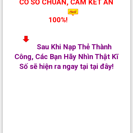
CÓ SỐ CHUẨN, CAM KẾT ĂN
100%!
Sau Khi Nạp Thẻ Thành
Công, Các Bạn Hãy Nhìn Thật Kĩ
Số sẽ hiện ra ngay tại tại đây!