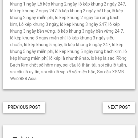
khung 1 ngày
,
Lô kép khung 2 ngày
,
lô kép khung 2 ngày 247
,
lô kép khung 2 ngày 247 lô kép khung 2 ngày bất bại
,
lô kép
khung 2 ngày miễn phí
,
lo kep khung 2 ngay tai rong bach
kim
,
Lô kép khung 3 ngày
,
lô kép khung 3 ngày 247
,
lô kép
khung 3 ngày bền vững
,
lô kép khung 3 ngày bền vững 24 7
,
lô kép khung 3 ngày miễn phí
,
lô kép khung 3 ngày siêu
chuẩn
,
lô kép khung 5 ngày
,
lô kép khung 5 ngày 247
,
lô kép
khung 5 ngày miễn phí
,
lô kép khung 5 ngày rong bach kim
,
lô
kép khung miễn phí
,
lô kép là như thế nào
,
lô kép là sao
,
Rồng
Bạch Kim chốt số hôm nay
,
soi cầu lô thần tài
,
soi cầu lô tuần
,
soi cầu lô uy tín
,
soi cầu lô vip xổ số miền bắc
,
Soi cầu XSMB
Win2888 Asia
PREVIOUS POST
NEXT POST