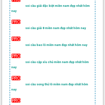
soi cầu giải đặc biệt miền nam đẹp nhất hôm
nay
soi cầu giải 8 miền nam đẹp nhất hôm nay
soi cầu bao lô miền nam đẹp nhất hôm nay
soi cầu cặp xỉu chủ miền nam đẹp nhất hôm
nay
soi cầu song thủ lô miền nam đẹp nhất hôm
nay