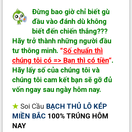
Đừng bao giờ chỉ biết gù
đầu vào đánh dù không
biết đến chiến thắng???
Hãy trở thành những người đầu
tư thông minh.
“
Số chuẩn thì
chúng tôi có => Bạn thì có tiền
“
.
Hãy lấy số của chúng tôi và
chúng tôi cam kết bạn sẽ gỡ đủ
vốn ngay sau ngày hôm nay.
★
Soi Cầu
BẠCH THỦ LÔ KÉP
MIỀN BẮC
100% TRÚNG HÔM
NAY