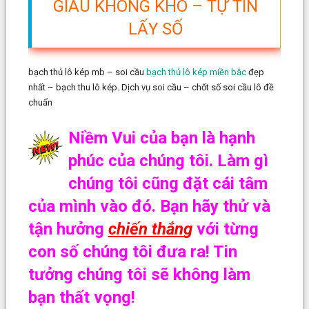
GIÀU KHÔNG KHÓ – TỰ TIN
LẤY SỐ
bạch thủ lô kép mb – soi cầu
bạch thủ lô kép miền bắc
đẹp
nhất – bạch thu lô kép. Dịch vụ soi cầu – chốt số soi cầu lô đề
chuẩn
Niềm Vui của bạn là hạnh
phúc của chúng tôi. Làm gì
chúng tôi cũng đặt cái tâm
của mình vào đó. Bạn hãy thử và
tận hưởng
chiến thắn
g
với từng
con số chúng tôi đưa ra! Tin
tưởng chúng tôi sẽ không làm
bạn thất vọng!