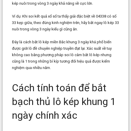
kép nuôi trong vòng 3 ngày khả năng về cực lớn.
Ví dụ: Khi soi kết quả xổ số ta thấy giải đặc biệt về 04338 có số
33 kẹp giữa, theo đúng kinh nghiệm trên, hãy bắt ngay lô kép 33
nuôi trong vòng 3 ngày kiểu gì cũng ăn.
Đây là cách bắt lô kép miền Bắc khung 3 ngày khá phổ biến
được giới lô đề chuyên nghiệp truyền đạt lại. Xác suất về tuy
không cao bằng phương pháp soi lô câm bắt lô kép nhưng
cũng là 1 trong những bí kíp tương đối hiệu quả được kiểm
nghiệm qua nhiều năm.
Cách tính toán để bắt
bạch thủ lô kép khung 1
ngày chính xác