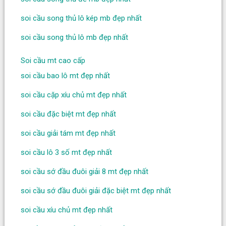
soi cầu song thủ lô kép mb đẹp nhất
soi cầu song thủ lô mb đẹp nhất
Soi cầu mt cao cấp
soi cầu bao lô mt đẹp nhất
soi cầu cặp xíu chủ mt đẹp nhất
soi cầu đặc biệt mt đẹp nhất
soi cầu giải tám mt đẹp nhất
soi cầu lô 3 số mt đẹp nhất
soi cầu sớ đầu đuôi giải 8 mt đẹp nhất
soi cầu sớ đầu đuôi giải đặc biệt mt đẹp nhất
soi cầu xíu chủ mt đẹp nhất