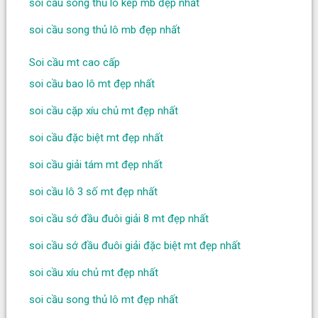
soi cầu song thủ lô kép mb đẹp nhất
soi cầu song thủ lô mb đẹp nhất
Soi cầu mt cao cấp
soi cầu bao lô mt đẹp nhất
soi cầu cặp xíu chủ mt đẹp nhất
soi cầu đặc biệt mt đẹp nhất
soi cầu giải tám mt đẹp nhất
soi cầu lô 3 số mt đẹp nhất
soi cầu sớ đầu đuôi giải 8 mt đẹp nhất
soi cầu sớ đầu đuôi giải đặc biệt mt đẹp nhất
soi cầu xíu chủ mt đẹp nhất
soi cầu song thủ lô mt đẹp nhất