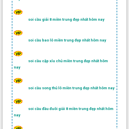
soi cầu giải 8 miền trung đẹp nhất hôm nay
soi cầu bao lô miền trung đẹp nhất hôm nay
soi cầu cặp xỉu chủ miền trung đẹp nhất hôm
nay
soi cầu song thủ lô miền trung đẹp nhất hôm nay
soi cầu đầu đuôi giải 8 miền trung đẹp nhất hôm
nay