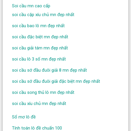
Soi cầu mn cao cấp
soi cầu cặp xíu chủ mn đẹp nhất
soi cầu bao lô mn đẹp nhất
soi cầu đặc biệt mn đẹp nhất
soi cầu giải tám mn đẹp nhất
soi cầu lô 3 số mn đẹp nhất
soi cầu sớ đầu đuôi giải 8 mn đẹp nhất
soi cầu sớ đầu đuôi giải đặc biệt mn đẹp nhất
soi cầu song thủ lô mn đẹp nhất
soi cầu xíu chủ mn đẹp nhất
Sổ mơ lô đề
Tính toán lô đề chuẩn 100