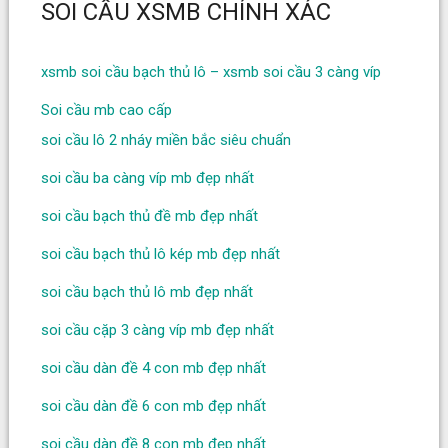
SOI CẦU XSMB CHÍNH XÁC
xsmb soi cầu bạch thủ lô – xsmb soi cầu 3 càng víp
Soi cầu mb cao cấp
soi cầu lô 2 nháy miền bắc siêu chuẩn
soi cầu ba càng víp mb đẹp nhất
soi cầu bạch thủ đề mb đẹp nhất
soi cầu bạch thủ lô kép mb đẹp nhất
soi cầu bạch thủ lô mb đẹp nhất
soi cầu cặp 3 càng víp mb đẹp nhất
soi cầu dàn đề 4 con mb đẹp nhất
soi cầu dàn đề 6 con mb đẹp nhất
soi cầu dàn đề 8 con mb đẹp nhất