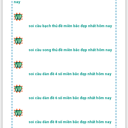
nay
soi cầu bạch thủ đề miền bắc đẹp nhất hôm nay
soi cầu song thủ đề miền bắc đẹp nhất hôm nay
soi cầu dàn đề 4 số miền bắc đẹp nhất hôm nay
soi cầu dàn đề 6 số miền bắc đẹp nhất hôm nay
soi cầu dàn đề 8 số miền bắc đẹp nhất hôm nay