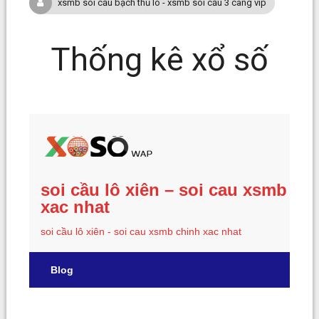
xsmb soi cầu bạch thủ lô - xsmb soi cầu 3 càng víp
Thống kê xổ số