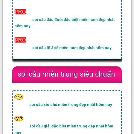
soi cầu đầu đuôi đặc biệt miền nam đẹp nhất
hôm nay
soi cầu lô 3 số miền nam đẹp nhất hôm nay
soi cầu miền trung siêu chuẩn
soi cầu xỉu chủ miền trung đẹp nhất hôm nay
soi cầu giải đặc biệt miền trung đẹp nhất hôm
nay