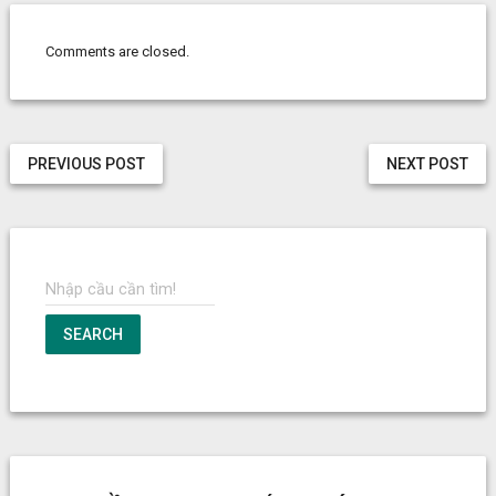
Comments are closed.
PREVIOUS POST
NEXT POST
SEARCH