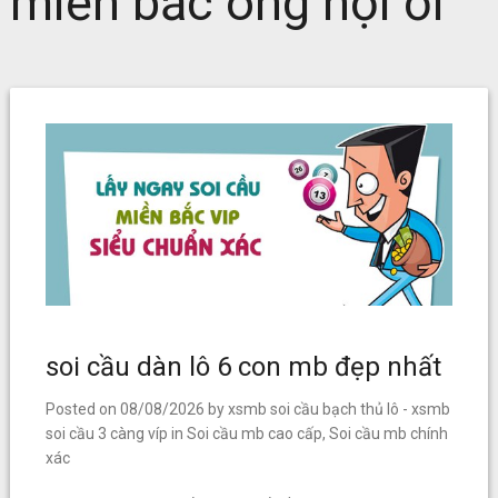
miền bắc ông nội ơi
soi cầu dàn lô 6 con mb đẹp nhất
Posted on
08/08/2026
by
xsmb soi cầu bạch thủ lô - xsmb
soi cầu 3 càng víp
in
Soi cầu mb cao cấp
,
Soi cầu mb chính
xác