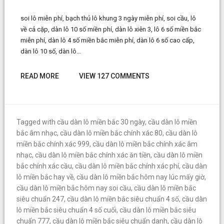
soi lô miễn phí, bạch thủ lô khung 3 ngày miễn phí, soi cầu, lô
về cả cặp, dàn lô 10 số miền phí, dàn lô xiên 3, lô 6 số miền bắc
miễn phí, dàn lô 4 số miền bắc miễn phí, dàn lô 6 số cao cấp,
dàn lô 10 số, dàn lô…
READ MORE
VIEW 127 COMMENTS
Tagged with
cầu dàn lô miền bắc 30 ngày
,
cầu dàn lô miền
bắc âm nhạc
,
cầu dàn lô miền bắc chính xác 80
,
cầu dàn lô
miền bắc chính xác 999
,
cầu dàn lô miền bắc chính xác âm
nhạc
,
cầu dàn lô miền bắc chính xác ăn tiền
,
cầu dàn lô miền
bắc chính xác cầu
,
cầu dàn lô miền bắc chính xác phí
,
cầu dàn
lô miền bắc hay về
,
cầu dàn lô miền bắc hôm nay lúc mấy giờ
,
cầu dàn lô miền bắc hôm nay soi cầu
,
cầu dàn lô miền bắc
siêu chuẩn 247
,
cầu dàn lô miền bắc siêu chuẩn 4 số
,
cầu dàn
lô miền bắc siêu chuẩn 4 số cuối
,
cầu dàn lô miền bắc siêu
chuẩn 777
,
cầu dàn lô miền bắc siêu chuẩn danh
,
cầu dàn lô