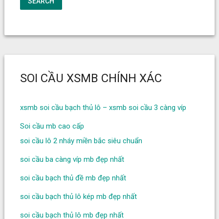
SEARCH
SOI CẦU XSMB CHÍNH XÁC
xsmb soi cầu bạch thủ lô – xsmb soi cầu 3 càng víp
Soi cầu mb cao cấp
soi cầu lô 2 nháy miền bắc siêu chuẩn
soi cầu ba càng víp mb đẹp nhất
soi cầu bạch thủ đề mb đẹp nhất
soi cầu bạch thủ lô kép mb đẹp nhất
soi cầu bạch thủ lô mb đẹp nhất