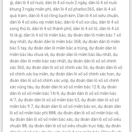
gì
,
dàn lô 4 số nuôi
,
dàn lô 4 số nuôi 2 ngày
,
dàn lô 4 số nuôi
khung 3 ngày miễn phí
,
dàn lô 4 số phatloc365
,
dàn lô 4 số
quả trám
,
dàn lô 4 số rồng bạch kim
,
Dàn lô 4 số siêu chuẩn
,
dàn lô 4 số siêu vip miền bắc
,
dàn lô 4 số soi cầu
,
dàn lô 4 số
song thủ lô
,
dàn lô 4 số thành phố
,
dàn lô 4 số tô
,
dàn lô 4 số
tô là gì
,
dàn lô 4 số tô miền bắc
,
dự đoán dàn lô miền bắc 1 số
duy nhất
,
dự đoán dàn lô miền bắc 368
,
dự đoán dàn lô miền
bắc 5 tay
,
dự đoán dàn lô miền bắc a trúng
,
dự đoán dàn lô
miền bắc lâu chưa về
,
dự đoán dàn lô miền bắc lâu nhất
,
dự
đoán dàn lô miền bắc xác nhất
,
dự đoán dàn lô xổ số chính
xác 360
,
dự đoán dàn lô xổ số chính xác 56
,
dự đoán dàn lô xổ
số chính xác ba miền
,
dự đoán dàn lô xổ số chính xác hơn
,
dự
đoán dàn lô xổ số chính xác ướp
,
dự đoán dàn lô xổ số chính
xác vũng tàu
,
dự đoán dàn lô xổ số miền bắc 12 8
,
dự đoán
dàn lô xổ số miền bắc 14/4
,
dự đoán dàn lô xổ số miền bắc
4/7
,
dự đoán dàn lô xổ số miền bắc 63
,
dự đoán dàn lô xổ số
miền bắc 9 7
,
dự đoán dàn lô xổ số miền bắc en
,
dự đoán dàn
lô xổ số miền bắc phí 888
,
dự đoán dàn lô xổ số miền bắc về
,
dự đoán dàn lô xổ số miền bắc xác
,
dự đoán dàn lô xổ số siêu
chuẩn 88
,
dự đoán dàn lô xổ số siêu chuẩn trực tiếp
,
dự đoán