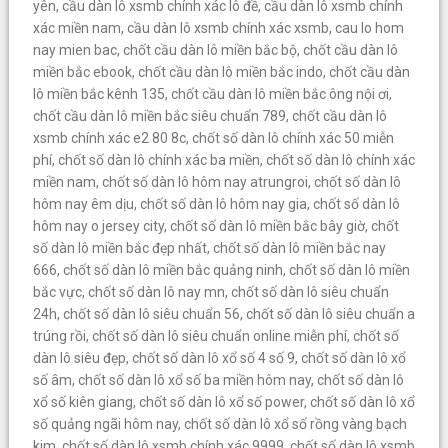
yên
,
cầu dàn lô xsmb chính xác lô đề
,
cầu dàn lô xsmb chính
xác miền nam
,
cầu dàn lô xsmb chính xác xsmb
,
cau lo hom
nay mien bac
,
chốt cầu dàn lô miền bắc bộ
,
chốt cầu dàn lô
miền bắc ebook
,
chốt cầu dàn lô miền bắc indo
,
chốt cầu dàn
lô miền bắc kênh 135
,
chốt cầu dàn lô miền bắc ông nội ơi
,
chốt cầu dàn lô miền bắc siêu chuẩn 789
,
chốt cầu dàn lô
xsmb chính xác e2 80 8c
,
chốt số dàn lô chính xác 50 miễn
phí
,
chốt số dàn lô chính xác ba miền
,
chốt số dàn lô chính xác
miền nam
,
chốt số dàn lô hôm nay atrungroi
,
chốt số dàn lô
hôm nay êm dịu
,
chốt số dàn lô hôm nay gia
,
chốt số dàn lô
hôm nay o jersey city
,
chốt số dàn lô miền bắc bây giờ
,
chốt
số dàn lô miền bắc đẹp nhất
,
chốt số dàn lô miền bắc nay
666
,
chốt số dàn lô miền bắc quảng ninh
,
chốt số dàn lô miền
bắc vực
,
chốt số dàn lô nay mn
,
chốt số dàn lô siêu chuẩn
24h
,
chốt số dàn lô siêu chuẩn 56
,
chốt số dàn lô siêu chuẩn a
trúng rồi
,
chốt số dàn lô siêu chuẩn online miễn phí
,
chốt số
dàn lô siêu đẹp
,
chốt số dàn lô xổ số 4 số 9
,
chốt số dàn lô xổ
số âm
,
chốt số dàn lô xổ số ba miền hôm nay
,
chốt số dàn lô
xổ số kiên giang
,
chốt số dàn lô xổ số power
,
chốt số dàn lô xổ
số quảng ngãi hôm nay
,
chốt số dàn lô xổ số rồng vàng bạch
kim
,
chốt số dàn lô xsmb chính xác 9999
,
chốt số dàn lô xsmb