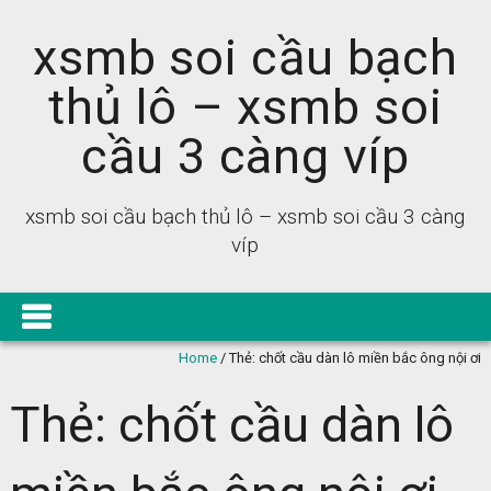
xsmb soi cầu bạch
thủ lô – xsmb soi
cầu 3 càng víp
xsmb soi cầu bạch thủ lô – xsmb soi cầu 3 càng
víp
Home
/
Thẻ:
chốt cầu dàn lô miền bắc ông nội ơi
Thẻ:
chốt cầu dàn lô