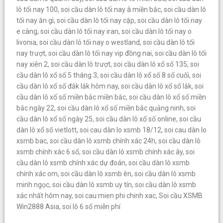
lô tối nay 100
,
soi cầu dàn lô tối nay â miền bắc
,
soi cầu dàn lô
tối nay ăn gì
,
soi cầu dàn lô tối nay cặp
,
soi cầu dàn lô tối nay
e càng
,
soi cầu dàn lô tối nay iran
,
soi cầu dàn lô tối nay o
livonia
,
soi cầu dàn lô tối nay o westland
,
soi cầu dàn lô tối
nay trượt
,
soi cầu dàn lô tối nay vip đồng nai
,
soi cầu dàn lô tối
nay xiên 2
,
soi cầu dàn lô trượt
,
soi cầu dàn lô xổ số 135
,
soi
cầu dàn lô xổ số 5 tháng 3
,
soi cầu dàn lô xổ số 8 số cuối
,
soi
cầu dàn lô xổ số đắk lắk hôm nay
,
soi cầu dàn lô xổ số lắk
,
soi
cầu dàn lô xổ số miền bắc miền bắc
,
soi cầu dàn lô xổ số miền
bắc ngày 22
,
soi cầu dàn lô xổ số miền bắc quảng ninh
,
soi
cầu dàn lô xổ số ngày 25
,
soi cầu dàn lô xổ số online
,
soi cầu
dàn lô xổ số vietlott
,
soi cau dàn lo xsmb 18/12
,
soi cau dàn lo
xsmb bac
,
soi cầu dàn lô xsmb chính xác 24h
,
soi cầu dàn lô
xsmb chính xác 6 số
,
soi cầu dàn lô xsmb chính xác ây
,
soi
cầu dàn lô xsmb chính xác dự đoán
,
soi cầu dàn lô xsmb
chính xác om
,
soi cầu dàn lô xsmb ên
,
soi cầu dàn lô xsmb
minh ngọc
,
soi cầu dàn lô xsmb uy tín
,
soi cầu dàn lô xsmb
xác nhất hôm nay
,
soi cau mien phi chinh xac
,
Soi cầu XSMB
Win2888 Asia
,
soi lô 6 số miễn phí