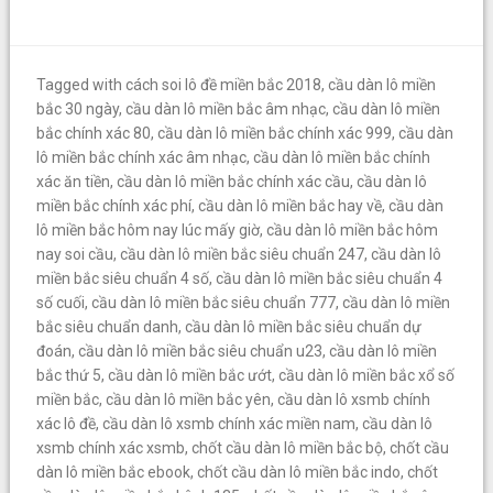
Tagged with
cách soi lô đề miền bắc 2018
,
cầu dàn lô miền
bắc 30 ngày
,
cầu dàn lô miền bắc âm nhạc
,
cầu dàn lô miền
bắc chính xác 80
,
cầu dàn lô miền bắc chính xác 999
,
cầu dàn
lô miền bắc chính xác âm nhạc
,
cầu dàn lô miền bắc chính
xác ăn tiền
,
cầu dàn lô miền bắc chính xác cầu
,
cầu dàn lô
miền bắc chính xác phí
,
cầu dàn lô miền bắc hay về
,
cầu dàn
lô miền bắc hôm nay lúc mấy giờ
,
cầu dàn lô miền bắc hôm
nay soi cầu
,
cầu dàn lô miền bắc siêu chuẩn 247
,
cầu dàn lô
miền bắc siêu chuẩn 4 số
,
cầu dàn lô miền bắc siêu chuẩn 4
số cuối
,
cầu dàn lô miền bắc siêu chuẩn 777
,
cầu dàn lô miền
bắc siêu chuẩn danh
,
cầu dàn lô miền bắc siêu chuẩn dự
đoán
,
cầu dàn lô miền bắc siêu chuẩn u23
,
cầu dàn lô miền
bắc thứ 5
,
cầu dàn lô miền bắc ướt
,
cầu dàn lô miền bắc xổ số
miền bắc
,
cầu dàn lô miền bắc yên
,
cầu dàn lô xsmb chính
xác lô đề
,
cầu dàn lô xsmb chính xác miền nam
,
cầu dàn lô
xsmb chính xác xsmb
,
chốt cầu dàn lô miền bắc bộ
,
chốt cầu
dàn lô miền bắc ebook
,
chốt cầu dàn lô miền bắc indo
,
chốt