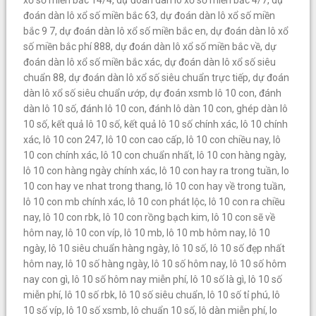
xổ số miền bắc 14/4
,
dự đoán dàn lô xổ số miền bắc 4/7
,
dự
đoán dàn lô xổ số miền bắc 63
,
dự đoán dàn lô xổ số miền
bắc 9 7
,
dự đoán dàn lô xổ số miền bắc en
,
dự đoán dàn lô xổ
số miền bắc phí 888
,
dự đoán dàn lô xổ số miền bắc về
,
dự
đoán dàn lô xổ số miền bắc xác
,
dự đoán dàn lô xổ số siêu
chuẩn 88
,
dự đoán dàn lô xổ số siêu chuẩn trực tiếp
,
dự đoán
dàn lô xổ số siêu chuẩn ướp
,
dự đoán xsmb lô 10 con
,
đánh
dàn lô 10 số
,
đánh lô 10 con
,
đánh lô dàn 10 con
,
ghép dàn lô
10 số
,
kết quả lô 10 số
,
kết quả lô 10 số chính xác
,
lô 10 chính
xác
,
lô 10 con 247
,
lô 10 con cao cấp
,
lô 10 con chiều nay
,
lô
10 con chính xác
,
lô 10 con chuẩn nhất
,
lô 10 con hàng ngày
,
lô 10 con hàng ngày chính xác
,
lô 10 con hay ra trong tuần
,
lo
10 con hay ve nhat trong thang
,
lô 10 con hay về trong tuần
,
lô 10 con mb chính xác
,
lô 10 con phát lộc
,
lô 10 con ra chiều
nay
,
lô 10 con rbk
,
lô 10 con rồng bạch kim
,
lô 10 con sẽ về
hôm nay
,
lô 10 con víp
,
lô 10 mb
,
lô 10 mb hôm nay
,
lô 10
ngày
,
lô 10 siêu chuẩn hàng ngày
,
lô 10 số
,
lô 10 số đẹp nhất
hôm nay
,
lô 10 số hàng ngày
,
lô 10 số hôm nay
,
lô 10 số hôm
nay con gì
,
lô 10 số hôm nay miễn phí
,
lô 10 số là gì
,
lô 10 số
miễn phí
,
lô 10 số rbk
,
lô 10 số siêu chuẩn
,
lô 10 số tỉ phú
,
lô
10 số víp
,
lô 10 số xsmb
,
lô chuẩn 10 số
,
lô dàn miễn phí
,
lo