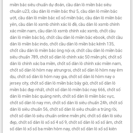
miền bắc siêu chuẩn dự đoán
,
cầu dàn lô miền bắc siêu
chuẩn u23
,
cầu dàn lô miền bắc thứ 5
,
cầu dàn lô miền bắc
ướt
,
cầu dàn lô miền bắc xổ số miền bắc
,
cầu dàn lô miền bắc
yên
,
cầu dàn lô xsmb chính xác lô đề
,
cầu dàn lô xsmb chính
xác miền nam
,
cầu dàn lô xsmb chính xác xsmb
,
chốt cầu
dàn lô miền bắc bộ
,
chốt cầu dàn lô miền bắc ebook
,
chốt cầu
dàn lô miền bắc indo
,
chốt cầu dàn lô miền bắc kênh 135
,
chốt cầu dàn lô miền bắc ông nội ơi
,
chốt cầu dàn lô miền bắc
siêu chuẩn 789
,
chốt số dàn lô chính xác 50 miễn phí
,
chốt số
dàn lô chính xác ba miền
,
chốt số dàn lô chính xác miền nam
,
chốt số dàn lô hôm nay atrungroi
,
chốt số dàn lô hôm nay êm
dịu
,
chốt số dàn lô hôm nay gia
,
chốt số dàn lô hôm nay o
jersey city
,
chốt số dàn lô miền bắc bây giờ
,
chốt số dàn lô
miền bắc đẹp nhất
,
chốt số dàn lô miền bắc nay 666
,
chốt số
dàn lô miền bắc quảng ninh
,
chốt số dàn lô miền bắc vực
,
chốt số dàn lô nay mn
,
chốt số dàn lô siêu chuẩn 24h
,
chốt số
dàn lô siêu chuẩn 56
,
chốt số dàn lô siêu chuẩn a trúng rồi
,
chốt số dàn lô siêu chuẩn online miễn phí
,
chốt số dàn lô siêu
đẹp
,
chốt số dàn lô xổ số 4 số 9
,
chốt số dàn lô xổ số âm
,
chốt
số dàn lô xổ số ba miền hôm nay
,
chốt số dàn lô xổ số kiên