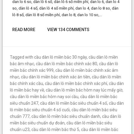
dan lo 6 so, dàn lô 6 số, dàn lô 6 số miền phí, dan lo 6, dan lo 4
so, dàn lô 4 số, dàn lô 4 số miền phí, dan lo 4, dan lo 8 so, dàn
lô 8 số, dàn lô 8 số miền phí, dan lo 8, dan lo 10 so,…
READ MORE
VIEW 134 COMMENTS
Tagged with
cầu dàn lô miền bắc 30 ngày
,
cầu dàn lô miền
bắc âm nhạc
,
cầu dàn lô miền bắc chính xác 80
,
cầu dàn lô
miền bắc chính xác 999
,
cầu dàn lô miền bắc chính xác âm
nhạc
,
cầu dàn lô miền bắc chính xác ăn tiền
,
cầu dàn lô miền
bắc chính xác cầu
,
cầu dàn lô miền bắc chính xác phí
,
cầu dàn
lô miền bắc hay về
,
cầu dàn lô miền bắc hôm nay lúc mấy giờ
,
cầu dàn lô miền bắc hôm nay soi cầu
,
cầu dàn lô miền bắc
siêu chuẩn 247
,
cầu dàn lô miền bắc siêu chuẩn 4 số
,
cầu dàn
lô miền bắc siêu chuẩn 4 số cuối
,
cầu dàn lô miền bắc siêu
chuẩn 777
,
cầu dàn lô miền bắc siêu chuẩn danh
,
cầu dàn lô
miền bắc siêu chuẩn dự đoán
,
cầu dàn lô miền bắc siêu
chuẩn u23
,
cầu dàn lô miền bắc thứ 5
,
cầu dàn lô miền bắc