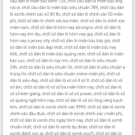
cầu dàn lô miền bắc kênh 135
,
chốt cầu dàn lô miền bắc ông
nội ơi
,
chốt cầu dàn lô miền bắc siêu chuẩn 789
,
chốt cầu dàn
lô xsmb chính xác e2 80 8c
,
chốt số dàn lô chính xác 50 miễn
phí
,
chốt số dàn lô chính xác ba miền
,
chốt số dàn lô chính xác
miền nam
,
chốt số dàn lô hôm nay atrungroi
,
chốt số dàn lô
hôm nay êm dịu
,
chốt số dàn lô hôm nay gia
,
chốt số dàn lô
hôm nay o jersey city
,
chốt số dàn lô miền bắc bây giờ
,
chốt
số dàn lô miền bắc đẹp nhất
,
chốt số dàn lô miền bắc nay
666
,
chốt số dàn lô miền bắc quảng ninh
,
chốt số dàn lô miền
bắc vực
,
chốt số dàn lô nay mn
,
chốt số dàn lô siêu chuẩn
24h
,
chốt số dàn lô siêu chuẩn 56
,
chốt số dàn lô siêu chuẩn a
trúng rồi
,
chốt số dàn lô siêu chuẩn online miễn phí
,
chốt số
dàn lô siêu đẹp
,
chốt số dàn lô xổ số 4 số 9
,
chốt số dàn lô xổ
số âm
,
chốt số dàn lô xổ số ba miền hôm nay
,
chốt số dàn lô
xổ số kiên giang
,
chốt số dàn lô xổ số power
,
chốt số dàn lô xổ
số quảng ngãi hôm nay
,
chốt số dàn lô xổ số rồng vàng bạch
kim
,
chốt số dàn lô xsmb chính xác 9999
,
chốt số dàn lô xsmb
chính xác đầu đuôi
,
chốt số dàn lô xsmb chính xác i miễn phí
,
chốt số dàn lô xsmb cho ngày hôm nay
,
chốt số dàn lô xsmb
chuẩn nhất
,
chốt số dàn lô xsmb dự đoán
,
chốt số dàn lô
xsmb đánh con gì
,
chốt số dàn lô xsmb esoft
,
chốt số dàn lô