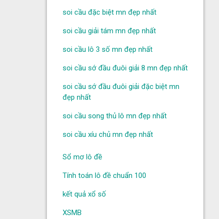
soi cầu đặc biệt mn đẹp nhất
soi cầu giải tám mn đẹp nhất
soi cầu lô 3 số mn đẹp nhất
soi cầu sớ đầu đuôi giải 8 mn đẹp nhất
soi cầu sớ đầu đuôi giải đặc biệt mn
đẹp nhất
soi cầu song thủ lô mn đẹp nhất
soi cầu xíu chủ mn đẹp nhất
Sổ mơ lô đề
Tính toán lô đề chuẩn 100
kết quả xổ số
XSMB