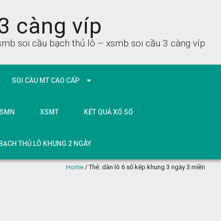
3 càng víp
smb soi cầu bạch thủ lô – xsmb soi cầu 3 càng víp
SOI CẦU MT CAO CẤP
SMN
XSMT
KẾT QUẢ XỔ SỐ
BẠCH THỦ LÔ KHUNG 2 NGÀY
Home
/
Thẻ:
dàn lô 6 số kép khung 3 ngày 3 miền