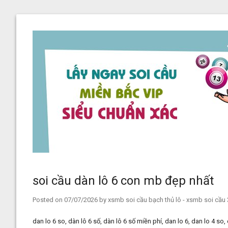
soi cầu dàn lô 6 con mb đẹp nhất
Posted on
07/07/2026
by
xsmb soi cầu bạch thủ lô - xsmb soi cầu 
dan lo 6 so, dàn lô 6 số, dàn lô 6 số miền phí, dan lo 6, dan lo 4 so, 