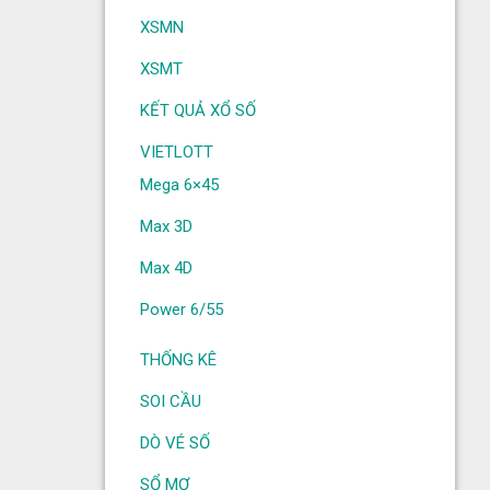
XSMN
XSMT
KẾT QUẢ XỔ SỐ
VIETLOTT
Mega 6×45
Max 3D
Max 4D
Power 6/55
THỐNG KÊ
SOI CẦU
DÒ VÉ SỐ
SỔ MƠ