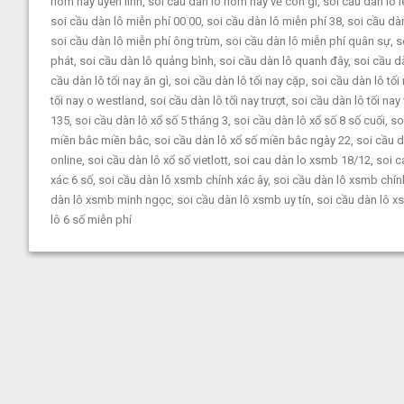
hôm nay uyên linh
,
soi cầu dàn lô hôm nay về con gì
,
soi cầu dàn lô 
soi cầu dàn lô miễn phí 00 00
,
soi cầu dàn lô miễn phí 38
,
soi cầu dàn
soi cầu dàn lô miễn phí ông trùm
,
soi cầu dàn lô miễn phí quân sự
,
s
phát
,
soi cầu dàn lô quảng bình
,
soi cầu dàn lô quanh đây
,
soi cầu d
cầu dàn lô tối nay ăn gì
,
soi cầu dàn lô tối nay cặp
,
soi cầu dàn lô tối
tối nay o westland
,
soi cầu dàn lô tối nay trượt
,
soi cầu dàn lô tối nay
135
,
soi cầu dàn lô xổ số 5 tháng 3
,
soi cầu dàn lô xổ số 8 số cuối
,
so
miền bắc miền bắc
,
soi cầu dàn lô xổ số miền bắc ngày 22
,
soi cầu 
online
,
soi cầu dàn lô xổ số vietlott
,
soi cau dàn lo xsmb 18/12
,
soi c
xác 6 số
,
soi cầu dàn lô xsmb chính xác ây
,
soi cầu dàn lô xsmb chí
dàn lô xsmb minh ngọc
,
soi cầu dàn lô xsmb uy tín
,
soi cầu dàn lô x
lô 6 số miễn phí