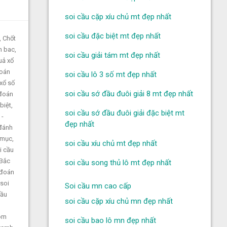
soi cầu cặp xíu chủ mt đẹp nhất
soi cầu đặc biệt mt đẹp nhất
,
Chốt
n bac
,
soi cầu giải tám mt đẹp nhất
uả xổ
oán
soi cầu lô 3 số mt đẹp nhất
xổ số
soi cầu sớ đầu đuôi giải 8 mt đẹp nhất
đoán
biệt
,
soi cầu sớ đầu đuôi giải đặc biệt mt
 -
đẹp nhất
đánh
 mục
,
soi cầu xíu chủ mt đẹp nhất
i cầu
 Bắc
soi cầu song thủ lô mt đẹp nhất
 đoán
soi
Soi cầu mn cao cấp
cầu
soi cầu cặp xíu chủ mn đẹp nhất
hôm
soi cầu bao lô mn đẹp nhất