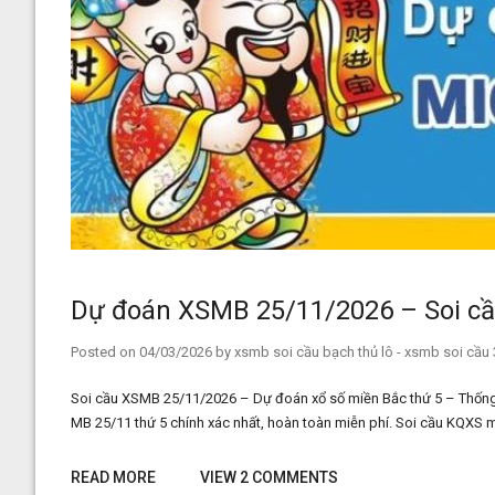
Dự đoán XSMB 25/11/2026 – Soi cầ
Posted on
04/03/2026
by
xsmb soi cầu bạch thủ lô - xsmb soi cầu 
Soi cầu XSMB 25/11/2026 – Dự đoán xổ số miền Bắc thứ 5 – Thống
MB 25/11 thứ 5 chính xác nhất, hoàn toàn miễn phí. Soi cầu KQX
READ MORE
VIEW 2 COMMENTS