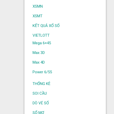
XSMN
XSMT
KẾT QUẢ XỔ SỐ
VIETLOTT
Mega 6×45
Max 3D
Max 4D
Power 6/55
THỐNG KÊ
SOI CẦU
DÒ VÉ SỐ
SỔ MƠ