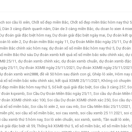
ch soi cầu lô xiên
,
Chốt số đẹp miền Bắc
,
Chốt số đẹp miền Bắc hôm nay thứ 5
ố
,
Dàn 3 càng đánh quanh năm
,
Dàn de 3 càng miền Bắc
,
du doan lo xien 4 mie
Dự đoán giải đặc biệt hôm nay
,
Dự đoán giải đặc biệt ngày mai
,
Dự đoán kết q
oán lô xiên 2
,
Dự đoán miền Bắc ngày 11
,
Dự Đoán Miền Bắc ngày 25/11
,
Dự đ
miền Bắc chính xác hôm nay
,
dự đoán xổ số miền Bắc hôm nay thứ 5
,
Dự đoán 
ố miền Bắc thứ sáu Dự đoán xsmb kết quả xổ số miền bắc siêu chính xác
,
dự 
MB 25/11
,
dự đoán xsmb chính xác
,
dự đoán xsmb chuẩn
,
dự đoán xsmb đặc 
gày 25/11
,
Dự đoán XSMB ngày 25/11/2021
,
Dự đoán XSMB ngày 25/11/2021
dự đoán xsmb win2888
,
đề về 50 hôm sau đánh con gì
,
Ghép lô xiên
,
Hôm nay 
uả xổ số miền bắc siêu chính xác
,
kết quả XSMB 25/11/2021
,
Không có chuyên
ố đẹp miền Bắc hôm nay thứ 5
,
Số kết quả giải đặc biệt
,
Soi cầu 3 càng 257
,
So
ự đoán kqxsmb
,
Soi Cầu Dự Đoán Miền Bắc ngày 25/11
,
Soi cầu dự đoán Miền
ự đoán XSMB chính xác 100
,
Soi cầu Dự đoán XSMB chính xác 250
,
Soi cầu dự
uả xổ số miền bắc
,
Soi cầu lô xiên 2
,
soi cau mb
,
Soi Cầu Miền Bắc 25/11/2021
,
miễn phí
,
soi cầu xổ số miền bắc
,
soi cau xsmb
,
soi cầu xsmb 25 11 2021
,
soi 
i cầu xsmb thứ 5 hôm nay
,
Soi lô xiên chuẩn
,
soi xsmb
,
sxmb
,
Tần suất lô xiên
,
ê giải đặc biệt về 59
,
Thống kê XSMB thứ 5
,
xổ số miền bắc
,
xổ số miền bắc 