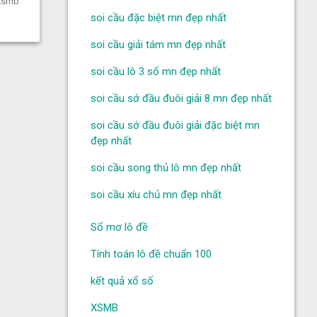
xsmb
soi cầu đặc biệt mn đẹp nhất
soi cầu giải tám mn đẹp nhất
soi cầu lô 3 số mn đẹp nhất
soi cầu sớ đầu đuôi giải 8 mn đẹp nhất
soi cầu sớ đầu đuôi giải đặc biệt mn
đẹp nhất
soi cầu song thủ lô mn đẹp nhất
soi cầu xíu chủ mn đẹp nhất
Sổ mơ lô đề
Tính toán lô đề chuẩn 100
kết quả xổ số
XSMB