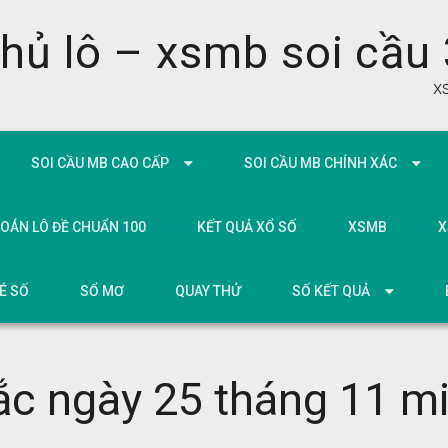
hủ lô – xsmb soi cầu 
x
SOI CẦU MB CAO CẤP
SOI CẦU MB CHÍNH XÁC
TOÁN LÔ ĐỀ CHUẨN 100
KẾT QUẢ XỔ SỐ
XSMB
X
É SỐ
SỔ MƠ
QUAY THỬ
SỐ KẾT QUẢ
ắc ngày 25 tháng 11 mi