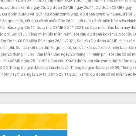
Dự đoán XSMB 25-11-2021
,
Dự đoán XSMB 26/11
,
dự đoán xsmb chính xác
,
d
ọc
,
dự đoán xsmb ngày 25
,
Dự đoán XSMB ngày 26/11
,
Dự đoán XSMB ngày
6
,
Dự đoán XSMB VIP 26h
,
dự đoán xsmb wap
,
dự đoán xsmb win2888
,
đề về 5
ứ 6 ngon nhất
,
kết quả xổ số miền Bắc 26/11
,
kết quả xổ số miền bắc siêu chín
Miền Bắc ngày 26/11
,
Quay thử XSMB 25 11 2021
,
số đẹp miền Bắc hôm nay thứ
ễn phí
,
Soi cầu 3 càng miễn phí miền Nam
,
soi cầu dự đoán kqxsmb
,
Soi Cầu 
u Dự Đoán Xổ Số Miền Bắc ngày 26/11/2021
,
Soi cầu Dự đoán XSMB chính xác
miễn phí
,
Soi cầu kết quả thứ 6 ngon nhất
,
soi cầu kết quả xổ số miền bắc
,
Soi 
ngày 25 tháng 11
,
Soi Cầu Miền Bắc ngày 25 tháng 11 miễn phí
,
soi cầu xổ số m
i cầu XSMB ngày 25 11 2021
,
Soi cầu XSMB thứ 6
,
soi cầu xsmb thứ 6 hôm nay
ệt 25
,
Thống kê giải đặc biệt lâu chưa về
,
Thống kê giải đặc biệt về 59
,
Thống k
c hôm nay thứ 6 ngày 26/11
,
xsmb 25 11 2021
,
xsmb dự đoán xổ số miền bắc 