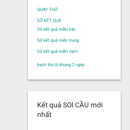
QUAY THỬ
SỐ KẾT QUẢ
Số kết quả miền bắc
Số kết quả miền trung
Số kết quả miền nam
bạch thủ lô khung 2 ngày
Kết quả SOI CẦU mới
nhất