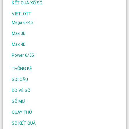
KẾT QUẢ XỔ SỐ
VIETLOTT
Mega 6×45
Max 3D
Max 4D
Power 6/55
THỐNG KÊ
SOI CẦU
DÒ VÉ SỐ
SỔ MƠ
QUAY THỬ
SỐ KẾT QUẢ