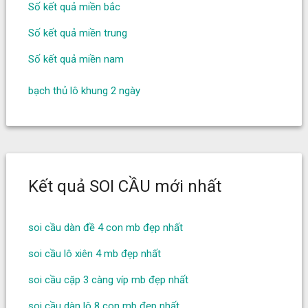
Số kết quả miền bắc
Số kết quả miền trung
Số kết quả miền nam
bạch thủ lô khung 2 ngày
Kết quả SOI CẦU mới nhất
soi cầu dàn đề 4 con mb đẹp nhất
soi cầu lô xiên 4 mb đẹp nhất
soi cầu cặp 3 càng víp mb đẹp nhất
soi cầu dàn lô 8 con mb đẹp nhất