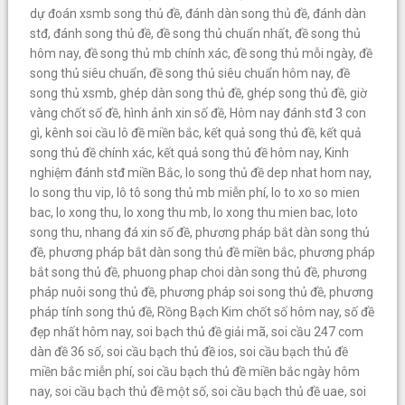
dự đoán xsmb song thủ đề
,
đánh dàn song thủ đề
,
đánh dàn
stđ
,
đánh song thủ đề
,
đề song thủ chuẩn nhất
,
đề song thủ
hôm nay
,
đề song thủ mb chính xác
,
đề song thủ mỗi ngày
,
đề
song thủ siêu chuẩn
,
đề song thủ siêu chuẩn hôm nay
,
đề
song thủ xsmb
,
ghép dàn song thủ đề
,
ghép song thủ đề
,
giờ
vàng chốt số đề
,
hình ảnh xin số đề
,
Hôm nay đánh stđ 3 con
gì
,
kênh soi cầu lô đề miền bắc
,
kết quả song thủ đề
,
kết quả
song thủ đề chính xác
,
kết quả song thủ đề hôm nay
,
Kinh
nghiệm đánh stđ miền Bắc
,
lo song thủ đề dep nhat hom nay
,
lo song thu vip
,
lô tô song thủ mb miễn phí
,
lo to xo so mien
bac
,
lo xong thu
,
lo xong thu mb
,
lo xong thu mien bac
,
loto
song thu
,
nhang đá xin số đề
,
phương pháp bắt dàn song thủ
đề
,
phương pháp bắt dàn song thủ đề miền bắc
,
phương pháp
bắt song thủ đề
,
phuong phap choi dàn song thủ đề
,
phương
pháp nuôi song thủ đề
,
phương pháp soi song thủ đề
,
phương
pháp tính song thủ đề
,
Rồng Bạch Kim chốt số hôm nay
,
số đề
đẹp nhất hôm nay
,
soi bạch thủ đề giải mã
,
soi cầu 247 com
dàn đề 36 số
,
soi cầu bạch thủ đề ios
,
soi cầu bạch thủ đề
miền bắc miễn phí
,
soi cầu bạch thủ đề miền bắc ngày hôm
nay
,
soi cầu bạch thủ đề một số
,
soi cầu bạch thủ đề uae
,
soi