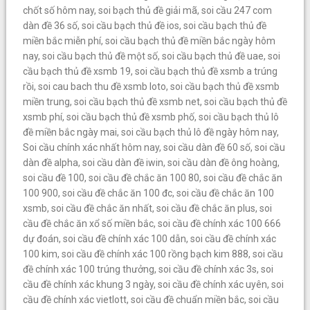
chốt số hôm nay
,
soi bạch thủ đề giải mã
,
soi cầu 247 com
dàn đề 36 số
,
soi cầu bạch thủ đề ios
,
soi cầu bạch thủ đề
miền bắc miễn phí
,
soi cầu bạch thủ đề miền bắc ngày hôm
nay
,
soi cầu bạch thủ đề một số
,
soi cầu bạch thủ đề uae
,
soi
cầu bạch thủ đề xsmb 19
,
soi cầu bạch thủ đề xsmb a trúng
rồi
,
soi cau bach thu đề xsmb loto
,
soi cầu bạch thủ đề xsmb
miền trung
,
soi cầu bạch thủ đề xsmb net
,
soi cầu bạch thủ đề
xsmb phí
,
soi cầu bạch thủ đề xsmb phố
,
soi cầu bạch thủ lô
đề miền bắc ngày mai
,
soi cầu bạch thủ lô đề ngày hôm nay
,
Soi cầu chính xác nhất hôm nay
,
soi cầu dàn đề 60 số
,
soi cầu
dàn đề alpha
,
soi cầu dàn đề iwin
,
soi cầu dàn đề ông hoàng
,
soi cầu đề 100
,
soi cầu đề chắc ăn 100 80
,
soi cầu đề chắc ăn
100 900
,
soi cầu đề chắc ăn 100 đc
,
soi cầu đề chắc ăn 100
xsmb
,
soi cầu đề chắc ăn nhất
,
soi cầu đề chắc ăn plus
,
soi
cầu đề chắc ăn xổ số miền bắc
,
soi cầu đề chính xác 100 666
dự đoán
,
soi cầu đề chính xác 100 dẫn
,
soi cầu đề chính xác
100 kim
,
soi cầu đề chính xác 100 rồng bạch kim 888
,
soi cầu
đề chính xác 100 trúng thưởng
,
soi cầu đề chính xác 3s
,
soi
cầu đề chính xác khung 3 ngày
,
soi cầu đề chính xác uyên
,
soi
cầu đề chính xác vietlott
,
soi cầu đề chuẩn miền bắc
,
soi cầu