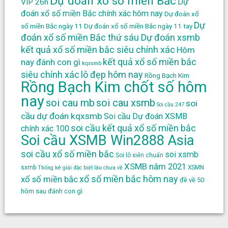
Dự đoán xổ số miền Bắc
Dự
VIP 26h
đoán xổ số miền Bắc chính xác hôm nay
Dự đoán xổ
Dự
số miền Bắc ngày 11
Dự đoán xổ số miền Bắc ngày 11 tay
đoán xổ số miền Bắc thứ sáu Dự đoán xsmb
kết quả xổ số miền bắc siêu chính xác
Hôm
kết quả xổ số miền bắc
nay đánh con gì
kqxsmb
siêu chính xác
lô đẹp hôm nay
Rồng Bạch Kim
Rồng Bạch Kim chốt số hôm
nay
soi cau mb
soi cau xsmb
soi
Soi cầu 247
cầu dự đoán kqxsmb
Soi cầu Dự đoán XSMB
soi cầu kết quả xổ số miền bắc
chính xác 100
Soi cầu XSMB Win2888 Asia
soi cầu xổ số miền bắc
soi xsmb
Soi lô xiên chuẩn
XSMB năm 2021
sxmb
XSMN
Thống kê giải đặc biệt lâu chưa về
xổ số miền bắc hôm nay
xổ số miền bắc
đề về 50
hôm sau đánh con gì