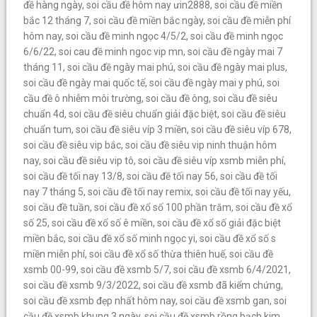
đề hàng ngày
,
soi cầu đề hôm nay ưin2888
,
soi cầu đề miền
bắc 12 tháng 7
,
soi cầu đề miền bắc ngày
,
soi cầu đề miễn phí
hôm nay
,
soi cầu đề minh ngọc 4/5/2
,
soi cầu đề minh ngọc
6/6/22
,
soi cau đề minh ngoc vip mn
,
soi cầu đề ngày mai 7
tháng 11
,
soi cầu đề ngày mai phú
,
soi cầu đề ngày mai plus
,
soi cầu đề ngày mai quốc tế
,
soi cầu đề ngày mai y phú
,
soi
cầu đề ô nhiễm môi trường
,
soi cầu đề ông
,
soi cầu đề siêu
chuẩn 4d
,
soi cầu đề siêu chuẩn giải đặc biệt
,
soi cầu đề siêu
chuẩn tum
,
soi cầu đề siêu víp 3 miền
,
soi cầu đề siêu víp 678
,
soi cầu đề siêu vip bắc
,
soi cầu đề siêu vip ninh thuận hôm
nay
,
soi cầu đề siêu vip tô
,
soi cầu đề siêu víp xsmb miễn phí
,
soi cầu đề tối nay 13/8
,
soi cầu đề tối nay 56
,
soi cầu đề tối
nay 7 tháng 5
,
soi cầu đề tối nay remix
,
soi cầu đề tối nay yếu
,
soi cầu đề tuần
,
soi cầu đề xổ số 100 phần trăm
,
soi cầu đề xổ
số 25
,
soi cầu đề xổ số ê miền
,
soi cầu đề xổ số giải đặc biệt
miền bắc
,
soi cầu đề xổ số minh ngọc yi
,
soi cầu đề xổ số s
miền miễn phí
,
soi cầu đề xổ số thừa thiên huế
,
soi cầu đề
xsmb 00-99
,
soi cầu đề xsmb 5/7
,
soi cầu đề xsmb 6/4/2021
,
soi cầu đề xsmb 9/3/2022
,
soi cầu đề xsmb đã kiểm chứng
,
soi cầu đề xsmb đẹp nhất hôm nay
,
soi cầu đề xsmb gan
,
soi
cầu đề xsmb khung 3 ngày
,
soi cầu đề xsmb rồng bạch kim
,