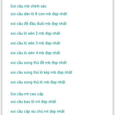
Soi cầu mb chính xác
soi cầu dàn lô 8 con mb đẹp nhất
soi cầu đề đầu đuôi mb đẹp nhất
soi cầu lô xiên 2 mb đẹp nhất
soi cầu lô xiên 3 mb đẹp nhất
soi cầu lô xiên 4 mb đẹp nhất
soi cầu song thủ đề mb đẹp nhất
soi cầu song thủ lô kép mb đẹp nhất
soi cầu song thủ lô mb đẹp nhất
Soi cầu mt cao cấp
soi cầu bao lô mt đẹp nhất
soi cầu cặp xíu chủ mt đẹp nhất