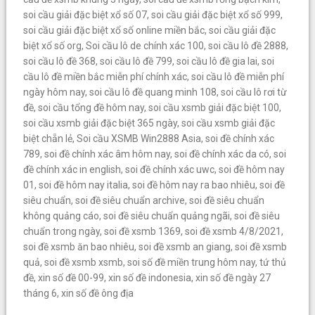
soi cầu giải đặc biệt xổ số 07
,
soi cầu giải đặc biệt xổ số 999
,
soi cầu giải đặc biệt xổ số online miền bắc
,
soi cầu giải đặc
biệt xổ số org
,
Soi cầu lô de chính xác 100
,
soi cầu lô đề 2888
,
soi cầu lô đề 368
,
soi cầu lô đề 799
,
soi cầu lô đề gia lai
,
soi
cầu lô đề miền bắc miễn phí chính xác
,
soi cầu lô đề miễn phí
ngày hôm nay
,
soi cầu lô đề quang minh 108
,
soi cầu lô rơi từ
đề
,
soi cầu tổng đề hôm nay
,
soi cầu xsmb giải đặc biệt 100
,
soi cầu xsmb giải đặc biệt 365 ngày
,
soi cầu xsmb giải đặc
biệt chẵn lẻ
,
Soi cầu XSMB Win2888 Asia
,
soi đề chính xác
789
,
soi đề chính xác âm hôm nay
,
soi đề chính xác da có
,
soi
đề chính xác in english
,
soi đề chính xác uwc
,
soi đề hôm nay
01
,
soi đề hôm nay italia
,
soi đề hôm nay ra bao nhiêu
,
soi đề
siêu chuẩn
,
soi đề siêu chuẩn archive
,
soi đề siêu chuẩn
không quảng cáo
,
soi đề siêu chuẩn quảng ngãi
,
soi đề siêu
chuẩn trong ngày
,
soi đề xsmb 1369
,
soi đề xsmb 4/8/2021
,
soi đề xsmb ăn bao nhiêu
,
soi đề xsmb an giang
,
soi đề xsmb
quả
,
soi đề xsmb xsmb
,
soi số đề miền trung hôm nay
,
tứ thủ
đề
,
xin số đề 00-99
,
xin số đề indonesia
,
xin số đề ngày 27
tháng 6
,
xin số đề ông địa