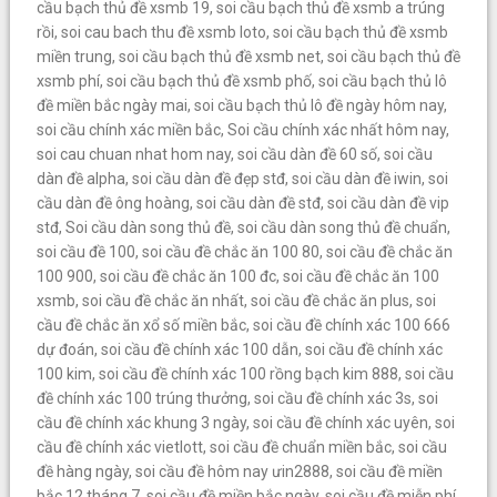
cầu bạch thủ đề xsmb 19
,
soi cầu bạch thủ đề xsmb a trúng
rồi
,
soi cau bach thu đề xsmb loto
,
soi cầu bạch thủ đề xsmb
miền trung
,
soi cầu bạch thủ đề xsmb net
,
soi cầu bạch thủ đề
xsmb phí
,
soi cầu bạch thủ đề xsmb phố
,
soi cầu bạch thủ lô
đề miền bắc ngày mai
,
soi cầu bạch thủ lô đề ngày hôm nay
,
soi cầu chính xác miền bắc
,
Soi cầu chính xác nhất hôm nay
,
soi cau chuan nhat hom nay
,
soi cầu dàn đề 60 số
,
soi cầu
dàn đề alpha
,
soi cầu dàn đề đẹp stđ
,
soi cầu dàn đề iwin
,
soi
cầu dàn đề ông hoàng
,
soi cầu dàn đề stđ
,
soi cầu dàn đề vip
stđ
,
Soi cầu dàn song thủ đề
,
soi cầu dàn song thủ đề chuẩn
,
soi cầu đề 100
,
soi cầu đề chắc ăn 100 80
,
soi cầu đề chắc ăn
100 900
,
soi cầu đề chắc ăn 100 đc
,
soi cầu đề chắc ăn 100
xsmb
,
soi cầu đề chắc ăn nhất
,
soi cầu đề chắc ăn plus
,
soi
cầu đề chắc ăn xổ số miền bắc
,
soi cầu đề chính xác 100 666
dự đoán
,
soi cầu đề chính xác 100 dẫn
,
soi cầu đề chính xác
100 kim
,
soi cầu đề chính xác 100 rồng bạch kim 888
,
soi cầu
đề chính xác 100 trúng thưởng
,
soi cầu đề chính xác 3s
,
soi
cầu đề chính xác khung 3 ngày
,
soi cầu đề chính xác uyên
,
soi
cầu đề chính xác vietlott
,
soi cầu đề chuẩn miền bắc
,
soi cầu
đề hàng ngày
,
soi cầu đề hôm nay ưin2888
,
soi cầu đề miền
bắc 12 tháng 7
,
soi cầu đề miền bắc ngày
,
soi cầu đề miễn phí