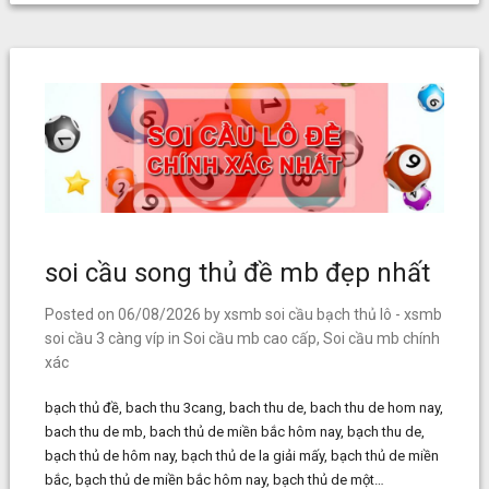
soi cầu song thủ đề mb đẹp nhất
Posted on
06/08/2026
by
xsmb soi cầu bạch thủ lô - xsmb
soi cầu 3 càng víp
in
Soi cầu mb cao cấp
,
Soi cầu mb chính
xác
bạch thủ đề, bach thu 3cang, bach thu de, bach thu de hom nay,
bach thu de mb, bach thủ de miền bắc hôm nay, bạch thu de,
bạch thủ de hôm nay, bạch thủ de la giải mấy, bạch thủ de miền
bắc, bạch thủ de miền bắc hôm nay, bạch thủ de một…