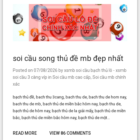
soi cầu song thủ đề mb đẹp nhất
Posted on
07/08/2026
by
xsmb soi cầu bạch thủ lô - xsmb
soi cầu 3 càng víp
in
Soi cầu mb cao cấp
,
Soi cầu mb chính
xác
bạch thủ đề, bach thu 3cang, bach thu de, bach thu de hom nay,
bach thu de mb, bach thủ de miền bắc hôm nay, bạch thu de,
bạch thủ de hôm nay, bạch thủ de la giải mấy, bạch thủ de miền
bắc, bạch thủ de miền bắc hôm nay, bạch thủ de một…
READ MORE
VIEW 86 COMMENTS