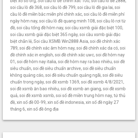
biệt xổ số org
,
Soi cầu lô de chính xác 100
,
soi cầu lô đề 2888
,
soi cầu lô đề 368
,
soi cầu lô đề 799
,
soi cầu lô đề gia lai
,
soi
cầu lô đề miền bắc miễn phí chính xác
,
soi cầu lô đề miễn phí
ngày hôm nay
,
soi cầu lô đề quang minh 108
,
soi cầu lô rơi từ
đề
,
soi cầu tổng đề hôm nay
,
soi cầu xsmb giải đặc biệt 100
,
soi cầu xsmb giải đặc biệt 365 ngày
,
soi cầu xsmb giải đặc
biệt chẵn lẻ
,
Soi cầu XSMB Win2888 Asia
,
soi đề chính xác
789
,
soi đề chính xác âm hôm nay
,
soi đề chính xác da có
,
soi
đề chính xác in english
,
soi đề chính xác uwc
,
soi đề hôm nay
01
,
soi đề hôm nay italia
,
soi đề hôm nay ra bao nhiêu
,
soi đề
siêu chuẩn
,
soi đề siêu chuẩn archive
,
soi đề siêu chuẩn
không quảng cáo
,
soi đề siêu chuẩn quảng ngãi
,
soi đề siêu
chuẩn trong ngày
,
soi đề xsmb 1369
,
soi đề xsmb 4/8/2021
,
soi đề xsmb ăn bao nhiêu
,
soi đề xsmb an giang
,
soi đề xsmb
quả
,
soi đề xsmb xsmb
,
soi số đề miền trung hôm nay
,
tứ thủ
đề
,
xin số đề 00-99
,
xin số đề indonesia
,
xin số đề ngày 27
tháng 6
,
xin số đề ông địa