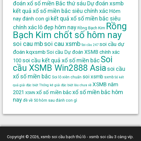
đoán xổ số miền Bắc thứ sáu Dự đoán xsmb
kết quả xổ số miền bắc siêu chính xác
Hôm
kết quả xổ số miền bắc siêu
nay đánh con gì
Rồng
chính xác
lô đẹp hôm nay
Rồng Bạch Kim
Bạch Kim chốt số hôm nay
soi cau mb
soi cau xsmb
soi cầu dự
Soi cầu 247
đoán kqxsmb
Soi cầu Dự đoán XSMB chính xác
Soi
soi cầu kết quả xổ số miền bắc
100
cầu XSMB Win2888 Asia
soi cầu
xổ số miền bắc
soi xsmb
Soi lô xiên chuẩn
sxmb
Số kết
XSMB năm
quả giải đặc biệt
Thống kê giải đặc biệt lâu chưa về
xổ số miền bắc hôm
2021
xổ số miền bắc
XSMN
nay
đề về 50 hôm sau đánh con gì
Copyright © 2026, xsmb soi cầu bạch thủ lô - xsmb soi cầu 3 càng víp.