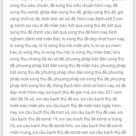
song thủ siêu chuẩn
,
đề song thủ siêu chuẩn hôm nay
,
đề
song thủ xsmb
,
ghép dàn song thủ đề
,
ghép song thủ đề
,
giờ
vàng chốt số đề
,
hình ảnh xin số đề
,
Hôm nay đánh stđ 3 con
gì
,
kênh soi cầu lô đề miền bắc
,
kết quả song thủ đề
,
kết quả
song thủ đề chính xác
,
kết quả song thủ đề hôm nay
,
Kinh
nghiệm đánh stđ miền Bắc
,
lo song thủ đề dep nhat hom nay
,
lo song thu vip
,
lô tô song thủ mb miễn phí
,
lo to xo so mien
bac
,
lo xong thu
,
lo xong thu mb
,
lo xong thu mien bac
,
loto
song thu
,
nhang đá xin số đề
,
phương pháp bắt dàn song thủ
đề
,
phương pháp bắt dàn song thủ đề miền bắc
,
phương pháp
bắt song thủ đề
,
phuong phap choi dàn song thủ đề
,
phương
pháp nuôi song thủ đề
,
phương pháp soi song thủ đề
,
phương
pháp tính song thủ đề
,
Rồng Bạch Kim chốt số hôm nay
,
số đề
đẹp nhất hôm nay
,
soi bạch thủ đề giải mã
,
soi cầu 247 com
dàn đề 36 số
,
soi cầu bạch thủ đề ios
,
soi cầu bạch thủ đề
miền bắc miễn phí
,
soi cầu bạch thủ đề miền bắc ngày hôm
nay
,
soi cầu bạch thủ đề một số
,
soi cầu bạch thủ đề uae
,
soi
cầu bạch thủ đề xsmb 19
,
soi cầu bạch thủ đề xsmb a trúng
rồi
,
soi cau bach thu đề xsmb loto
,
soi cầu bạch thủ đề xsmb
miền trung
,
soi cầu bạch thủ đề xsmb net
,
soi cầu bạch thủ đề