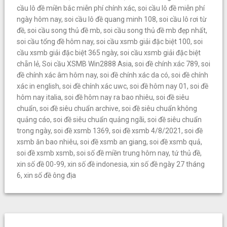
cầu lô đề miền bắc miễn phí chính xác
,
soi cầu lô đề miễn phí
ngày hôm nay
,
soi cầu lô đề quang minh 108
,
soi cầu lô rơi từ
đề
,
soi cầu song thủ đề mb
,
soi cầu song thủ đề mb đẹp nhất
,
soi cầu tổng đề hôm nay
,
soi cầu xsmb giải đặc biệt 100
,
soi
cầu xsmb giải đặc biệt 365 ngày
,
soi cầu xsmb giải đặc biệt
chẵn lẻ
,
Soi cầu XSMB Win2888 Asia
,
soi đề chính xác 789
,
soi
đề chính xác âm hôm nay
,
soi đề chính xác da có
,
soi đề chính
xác in english
,
soi đề chính xác uwc
,
soi đề hôm nay 01
,
soi đề
hôm nay italia
,
soi đề hôm nay ra bao nhiêu
,
soi đề siêu
chuẩn
,
soi đề siêu chuẩn archive
,
soi đề siêu chuẩn không
quảng cáo
,
soi đề siêu chuẩn quảng ngãi
,
soi đề siêu chuẩn
trong ngày
,
soi đề xsmb 1369
,
soi đề xsmb 4/8/2021
,
soi đề
xsmb ăn bao nhiêu
,
soi đề xsmb an giang
,
soi đề xsmb quả
,
soi đề xsmb xsmb
,
soi số đề miền trung hôm nay
,
tứ thủ đề
,
xin số đề 00-99
,
xin số đề indonesia
,
xin số đề ngày 27 tháng
6
,
xin số đề ông địa