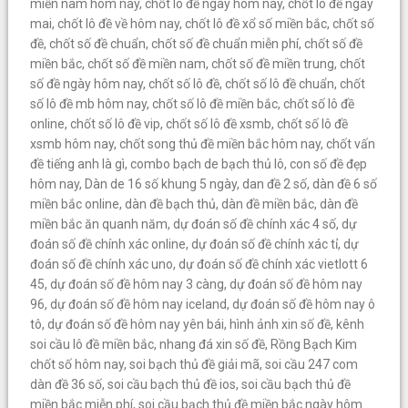
miền nam hôm nay
,
chốt lô đề ngày hôm nay
,
chốt lô đề ngày
mai
,
chốt lô đề về hôm nay
,
chốt lô đề xổ số miền bắc
,
chốt số
đề
,
chốt số đề chuẩn
,
chốt số đề chuẩn miễn phí
,
chốt số đề
miền bắc
,
chốt số đề miền nam
,
chốt số đề miền trung
,
chốt
số đề ngày hôm nay
,
chốt số lô đề
,
chốt số lô đề chuẩn
,
chốt
số lô đề mb hôm nay
,
chốt số lô đề miền bắc
,
chốt số lô đề
online
,
chốt số lô đề vip
,
chốt số lô đề xsmb
,
chốt số lô đề
xsmb hôm nay
,
chốt song thủ đề miền bắc hôm nay
,
chốt vấn
đề tiếng anh là gì
,
combo bạch de bạch thủ lô
,
con số đề đẹp
hôm nay
,
Dàn de 16 số khung 5 ngày
,
dan đề 2 số
,
dàn đề 6 số
miền bắc online
,
dàn đề bạch thủ
,
dàn đề miền bắc
,
dàn đề
miền bắc ăn quanh năm
,
dự đoán số đề chính xác 4 số
,
dự
đoán số đề chính xác online
,
dự đoán số đề chính xác tỉ
,
dự
đoán số đề chính xác uno
,
dự đoán số đề chính xác vietlott 6
45
,
dự đoán số đề hôm nay 3 càng
,
dự đoán số đề hôm nay
96
,
dự đoán số đề hôm nay iceland
,
dự đoán số đề hôm nay ô
tô
,
dự đoán số đề hôm nay yên bái
,
hình ảnh xin số đề
,
kênh
soi cầu lô đề miền bắc
,
nhang đá xin số đề
,
Rồng Bạch Kim
chốt số hôm nay
,
soi bạch thủ đề giải mã
,
soi cầu 247 com
dàn đề 36 số
,
soi cầu bạch thủ đề ios
,
soi cầu bạch thủ đề
miền bắc miễn phí
,
soi cầu bạch thủ đề miền bắc ngày hôm