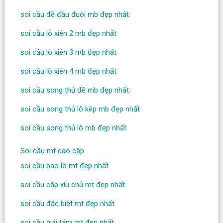
soi cầu đề đầu đuôi mb đẹp nhất
soi cầu lô xiên 2 mb đẹp nhất
soi cầu lô xiên 3 mb đẹp nhất
soi cầu lô xiên 4 mb đẹp nhất
soi cầu song thủ đề mb đẹp nhất
soi cầu song thủ lô kép mb đẹp nhất
soi cầu song thủ lô mb đẹp nhất
Soi cầu mt cao cấp
soi cầu bao lô mt đẹp nhất
soi cầu cặp xíu chủ mt đẹp nhất
soi cầu đặc biệt mt đẹp nhất
soi cầu giải tám mt đẹp nhất