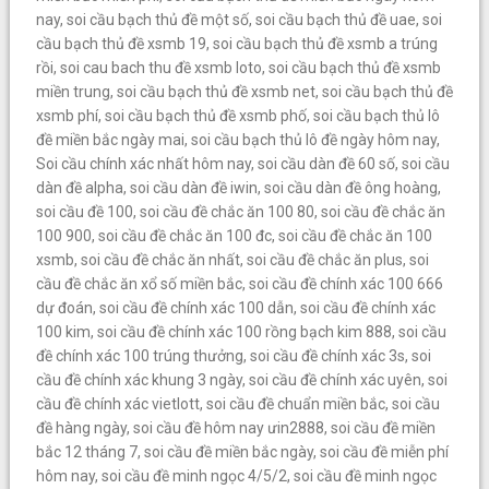
nay
,
soi cầu bạch thủ đề một số
,
soi cầu bạch thủ đề uae
,
soi
cầu bạch thủ đề xsmb 19
,
soi cầu bạch thủ đề xsmb a trúng
rồi
,
soi cau bach thu đề xsmb loto
,
soi cầu bạch thủ đề xsmb
miền trung
,
soi cầu bạch thủ đề xsmb net
,
soi cầu bạch thủ đề
xsmb phí
,
soi cầu bạch thủ đề xsmb phố
,
soi cầu bạch thủ lô
đề miền bắc ngày mai
,
soi cầu bạch thủ lô đề ngày hôm nay
,
Soi cầu chính xác nhất hôm nay
,
soi cầu dàn đề 60 số
,
soi cầu
dàn đề alpha
,
soi cầu dàn đề iwin
,
soi cầu dàn đề ông hoàng
,
soi cầu đề 100
,
soi cầu đề chắc ăn 100 80
,
soi cầu đề chắc ăn
100 900
,
soi cầu đề chắc ăn 100 đc
,
soi cầu đề chắc ăn 100
xsmb
,
soi cầu đề chắc ăn nhất
,
soi cầu đề chắc ăn plus
,
soi
cầu đề chắc ăn xổ số miền bắc
,
soi cầu đề chính xác 100 666
dự đoán
,
soi cầu đề chính xác 100 dẫn
,
soi cầu đề chính xác
100 kim
,
soi cầu đề chính xác 100 rồng bạch kim 888
,
soi cầu
đề chính xác 100 trúng thưởng
,
soi cầu đề chính xác 3s
,
soi
cầu đề chính xác khung 3 ngày
,
soi cầu đề chính xác uyên
,
soi
cầu đề chính xác vietlott
,
soi cầu đề chuẩn miền bắc
,
soi cầu
đề hàng ngày
,
soi cầu đề hôm nay ưin2888
,
soi cầu đề miền
bắc 12 tháng 7
,
soi cầu đề miền bắc ngày
,
soi cầu đề miễn phí
hôm nay
,
soi cầu đề minh ngọc 4/5/2
,
soi cầu đề minh ngọc