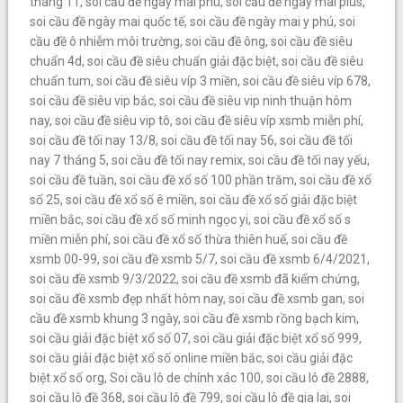
tháng 11
,
soi cầu đề ngày mai phú
,
soi cầu đề ngày mai plus
,
soi cầu đề ngày mai quốc tế
,
soi cầu đề ngày mai y phú
,
soi
cầu đề ô nhiễm môi trường
,
soi cầu đề ông
,
soi cầu đề siêu
chuẩn 4d
,
soi cầu đề siêu chuẩn giải đặc biệt
,
soi cầu đề siêu
chuẩn tum
,
soi cầu đề siêu víp 3 miền
,
soi cầu đề siêu víp 678
,
soi cầu đề siêu vip bắc
,
soi cầu đề siêu vip ninh thuận hôm
nay
,
soi cầu đề siêu vip tô
,
soi cầu đề siêu víp xsmb miễn phí
,
soi cầu đề tối nay 13/8
,
soi cầu đề tối nay 56
,
soi cầu đề tối
nay 7 tháng 5
,
soi cầu đề tối nay remix
,
soi cầu đề tối nay yếu
,
soi cầu đề tuần
,
soi cầu đề xổ số 100 phần trăm
,
soi cầu đề xổ
số 25
,
soi cầu đề xổ số ê miền
,
soi cầu đề xổ số giải đặc biệt
miền bắc
,
soi cầu đề xổ số minh ngọc yi
,
soi cầu đề xổ số s
miền miễn phí
,
soi cầu đề xổ số thừa thiên huế
,
soi cầu đề
xsmb 00-99
,
soi cầu đề xsmb 5/7
,
soi cầu đề xsmb 6/4/2021
,
soi cầu đề xsmb 9/3/2022
,
soi cầu đề xsmb đã kiểm chứng
,
soi cầu đề xsmb đẹp nhất hôm nay
,
soi cầu đề xsmb gan
,
soi
cầu đề xsmb khung 3 ngày
,
soi cầu đề xsmb rồng bạch kim
,
soi cầu giải đặc biệt xổ số 07
,
soi cầu giải đặc biệt xổ số 999
,
soi cầu giải đặc biệt xổ số online miền bắc
,
soi cầu giải đặc
biệt xổ số org
,
Soi cầu lô de chính xác 100
,
soi cầu lô đề 2888
,
soi cầu lô đề 368
,
soi cầu lô đề 799
,
soi cầu lô đề gia lai
,
soi