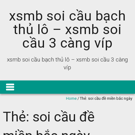
xsmb soi cầu bạch
thủ lô – xsmb soi
cầu 3 càng víp
xsmb soi cầu bạch thủ lô – xsmb soi cầu 3 càng
víp
Home
/
Thẻ:
soi cầu đề miền bắc ngày
Thẻ:
soi cầu đề