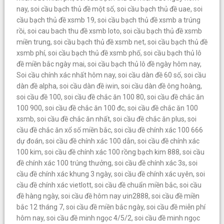
nay
,
soi cầu bạch thủ đề một số
,
soi cầu bạch thủ đề uae
,
soi
cầu bạch thủ đề xsmb 19
,
soi cầu bạch thủ đề xsmb a trúng
rồi
,
soi cau bach thu đề xsmb loto
,
soi cầu bạch thủ đề xsmb
miền trung
,
soi cầu bạch thủ đề xsmb net
,
soi cầu bạch thủ đề
xsmb phí
,
soi cầu bạch thủ đề xsmb phố
,
soi cầu bạch thủ lô
đề miền bắc ngày mai
,
soi cầu bạch thủ lô đề ngày hôm nay
,
Soi cầu chính xác nhất hôm nay
,
soi cầu dàn đề 60 số
,
soi cầu
dàn đề alpha
,
soi cầu dàn đề iwin
,
soi cầu dàn đề ông hoàng
,
soi cầu đề 100
,
soi cầu đề chắc ăn 100 80
,
soi cầu đề chắc ăn
100 900
,
soi cầu đề chắc ăn 100 đc
,
soi cầu đề chắc ăn 100
xsmb
,
soi cầu đề chắc ăn nhất
,
soi cầu đề chắc ăn plus
,
soi
cầu đề chắc ăn xổ số miền bắc
,
soi cầu đề chính xác 100 666
dự đoán
,
soi cầu đề chính xác 100 dẫn
,
soi cầu đề chính xác
100 kim
,
soi cầu đề chính xác 100 rồng bạch kim 888
,
soi cầu
đề chính xác 100 trúng thưởng
,
soi cầu đề chính xác 3s
,
soi
cầu đề chính xác khung 3 ngày
,
soi cầu đề chính xác uyên
,
soi
cầu đề chính xác vietlott
,
soi cầu đề chuẩn miền bắc
,
soi cầu
đề hàng ngày
,
soi cầu đề hôm nay ưin2888
,
soi cầu đề miền
bắc 12 tháng 7
,
soi cầu đề miền bắc ngày
,
soi cầu đề miễn phí
hôm nay
,
soi cầu đề minh ngọc 4/5/2
,
soi cầu đề minh ngọc