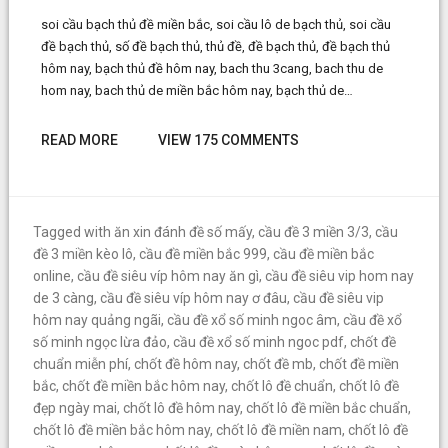
soi cầu bạch thủ đề miền bắc, soi cầu lô de bạch thủ, soi cầu
đề bạch thủ, số đề bạch thủ, thủ đề, đề bạch thủ, đề bạch thủ
hôm nay, bạch thủ đề hôm nay, bach thu 3cang, bach thu de
hom nay, bach thủ de miền bắc hôm nay, bạch thủ de…
READ MORE
VIEW 175 COMMENTS
Tagged with
ăn xin đánh đề số mấy
,
cầu đề 3 miền 3/3
,
cầu
đề 3 miền kèo lô
,
cầu đề miền bắc 999
,
cầu đề miền bắc
online
,
cầu đề siêu víp hôm nay ăn gì
,
cầu đề siêu vip hom nay
de 3 càng
,
cầu đề siêu víp hôm nay ơ đâu
,
cầu đề siêu vip
hôm nay quảng ngãi
,
cầu đề xổ số minh ngoc âm
,
cầu đề xổ
số minh ngọc lừa đảo
,
cầu đề xổ số minh ngoc pdf
,
chốt đề
chuẩn miễn phí
,
chốt đề hôm nay
,
chốt đề mb
,
chốt đề miền
bắc
,
chốt đề miền bắc hôm nay
,
chốt lô đề chuẩn
,
chốt lô đề
đẹp ngày mai
,
chốt lô đề hôm nay
,
chốt lô đề miền bắc chuẩn
,
chốt lô đề miền bắc hôm nay
,
chốt lô đề miền nam
,
chốt lô đề