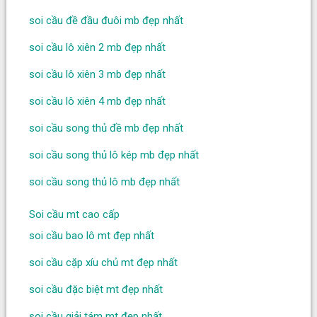
soi cầu đề đầu đuôi mb đẹp nhất
soi cầu lô xiên 2 mb đẹp nhất
soi cầu lô xiên 3 mb đẹp nhất
soi cầu lô xiên 4 mb đẹp nhất
soi cầu song thủ đề mb đẹp nhất
soi cầu song thủ lô kép mb đẹp nhất
soi cầu song thủ lô mb đẹp nhất
Soi cầu mt cao cấp
soi cầu bao lô mt đẹp nhất
soi cầu cặp xíu chủ mt đẹp nhất
soi cầu đặc biệt mt đẹp nhất
soi cầu giải tám mt đẹp nhất