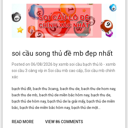
soi cầu song thủ đề mb đẹp nhất
Posted on
06/08/2026
by
xsmb soi cầu bạch thủ lô - xsmb
soi cầu 3 càng víp
in
Soi cầu mb cao cấp
,
Soi cầu mb chính
xác
bạch thủ đề, bach thu 3cang, bach thu de, bach thu de hom nay,
bach thu de mb, bach thủ de miền bắc hôm nay, bạch thu de,
bạch thủ de hôm nay, bạch thủ de la giải mấy, bạch thủ de miền
bắc, bạch thủ de miền bắc hôm nay, bạch thủ de một…
READ MORE
VIEW 86 COMMENTS