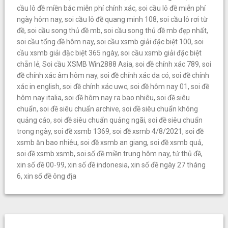
cầu lô đề miền bắc miễn phí chính xác
,
soi cầu lô đề miễn phí
ngày hôm nay
,
soi cầu lô đề quang minh 108
,
soi cầu lô rơi từ
đề
,
soi cầu song thủ đề mb
,
soi cầu song thủ đề mb đẹp nhất
,
soi cầu tổng đề hôm nay
,
soi cầu xsmb giải đặc biệt 100
,
soi
cầu xsmb giải đặc biệt 365 ngày
,
soi cầu xsmb giải đặc biệt
chẵn lẻ
,
Soi cầu XSMB Win2888 Asia
,
soi đề chính xác 789
,
soi
đề chính xác âm hôm nay
,
soi đề chính xác da có
,
soi đề chính
xác in english
,
soi đề chính xác uwc
,
soi đề hôm nay 01
,
soi đề
hôm nay italia
,
soi đề hôm nay ra bao nhiêu
,
soi đề siêu
chuẩn
,
soi đề siêu chuẩn archive
,
soi đề siêu chuẩn không
quảng cáo
,
soi đề siêu chuẩn quảng ngãi
,
soi đề siêu chuẩn
trong ngày
,
soi đề xsmb 1369
,
soi đề xsmb 4/8/2021
,
soi đề
xsmb ăn bao nhiêu
,
soi đề xsmb an giang
,
soi đề xsmb quả
,
soi đề xsmb xsmb
,
soi số đề miền trung hôm nay
,
tứ thủ đề
,
xin số đề 00-99
,
xin số đề indonesia
,
xin số đề ngày 27 tháng
6
,
xin số đề ông địa