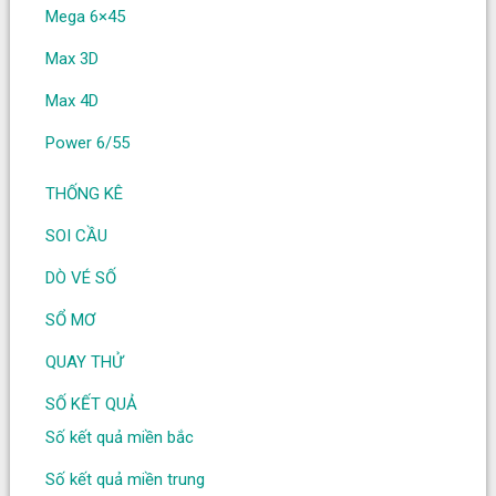
Mega 6×45
Max 3D
Max 4D
Power 6/55
THỐNG KÊ
SOI CẦU
DÒ VÉ SỐ
SỔ MƠ
QUAY THỬ
SỐ KẾT QUẢ
Số kết quả miền bắc
Số kết quả miền trung