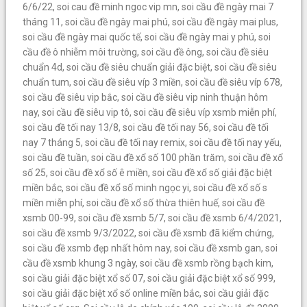
6/6/22
,
soi cau đề minh ngoc vip mn
,
soi cầu đề ngày mai 7
tháng 11
,
soi cầu đề ngày mai phú
,
soi cầu đề ngày mai plus
,
soi cầu đề ngày mai quốc tế
,
soi cầu đề ngày mai y phú
,
soi
cầu đề ô nhiễm môi trường
,
soi cầu đề ông
,
soi cầu đề siêu
chuẩn 4d
,
soi cầu đề siêu chuẩn giải đặc biệt
,
soi cầu đề siêu
chuẩn tum
,
soi cầu đề siêu víp 3 miền
,
soi cầu đề siêu víp 678
,
soi cầu đề siêu vip bắc
,
soi cầu đề siêu vip ninh thuận hôm
nay
,
soi cầu đề siêu vip tô
,
soi cầu đề siêu víp xsmb miễn phí
,
soi cầu đề tối nay 13/8
,
soi cầu đề tối nay 56
,
soi cầu đề tối
nay 7 tháng 5
,
soi cầu đề tối nay remix
,
soi cầu đề tối nay yếu
,
soi cầu đề tuần
,
soi cầu đề xổ số 100 phần trăm
,
soi cầu đề xổ
số 25
,
soi cầu đề xổ số ê miền
,
soi cầu đề xổ số giải đặc biệt
miền bắc
,
soi cầu đề xổ số minh ngọc yi
,
soi cầu đề xổ số s
miền miễn phí
,
soi cầu đề xổ số thừa thiên huế
,
soi cầu đề
xsmb 00-99
,
soi cầu đề xsmb 5/7
,
soi cầu đề xsmb 6/4/2021
,
soi cầu đề xsmb 9/3/2022
,
soi cầu đề xsmb đã kiểm chứng
,
soi cầu đề xsmb đẹp nhất hôm nay
,
soi cầu đề xsmb gan
,
soi
cầu đề xsmb khung 3 ngày
,
soi cầu đề xsmb rồng bạch kim
,
soi cầu giải đặc biệt xổ số 07
,
soi cầu giải đặc biệt xổ số 999
,
soi cầu giải đặc biệt xổ số online miền bắc
,
soi cầu giải đặc