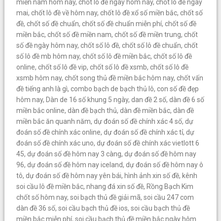
miền nam hôm nay
,
chốt lô đề ngày hôm nay
,
chốt lô đề ngày
mai
,
chốt lô đề về hôm nay
,
chốt lô đề xổ số miền bắc
,
chốt số
đề
,
chốt số đề chuẩn
,
chốt số đề chuẩn miễn phí
,
chốt số đề
miền bắc
,
chốt số đề miền nam
,
chốt số đề miền trung
,
chốt
số đề ngày hôm nay
,
chốt số lô đề
,
chốt số lô đề chuẩn
,
chốt
số lô đề mb hôm nay
,
chốt số lô đề miền bắc
,
chốt số lô đề
online
,
chốt số lô đề vip
,
chốt số lô đề xsmb
,
chốt số lô đề
xsmb hôm nay
,
chốt song thủ đề miền bắc hôm nay
,
chốt vấn
đề tiếng anh là gì
,
combo bạch de bạch thủ lô
,
con số đề đẹp
hôm nay
,
Dàn de 16 số khung 5 ngày
,
dan đề 2 số
,
dàn đề 6 số
miền bắc online
,
dàn đề bạch thủ
,
dàn đề miền bắc
,
dàn đề
miền bắc ăn quanh năm
,
dự đoán số đề chính xác 4 số
,
dự
đoán số đề chính xác online
,
dự đoán số đề chính xác tỉ
,
dự
đoán số đề chính xác uno
,
dự đoán số đề chính xác vietlott 6
45
,
dự đoán số đề hôm nay 3 càng
,
dự đoán số đề hôm nay
96
,
dự đoán số đề hôm nay iceland
,
dự đoán số đề hôm nay ô
tô
,
dự đoán số đề hôm nay yên bái
,
hình ảnh xin số đề
,
kênh
soi cầu lô đề miền bắc
,
nhang đá xin số đề
,
Rồng Bạch Kim
chốt số hôm nay
,
soi bạch thủ đề giải mã
,
soi cầu 247 com
dàn đề 36 số
,
soi cầu bạch thủ đề ios
,
soi cầu bạch thủ đề
miền bắc miễn phí
,
soi cầu bạch thủ đề miền bắc ngày hôm