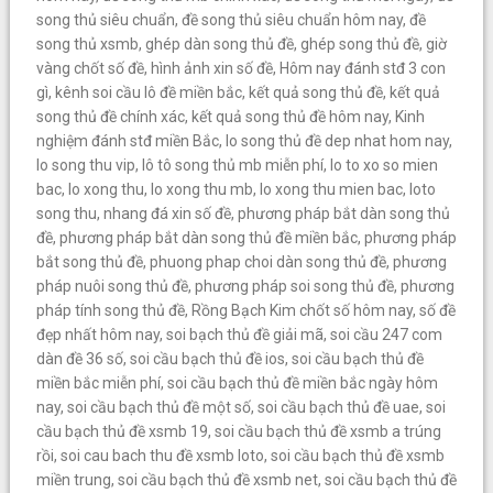
song thủ siêu chuẩn
,
đề song thủ siêu chuẩn hôm nay
,
đề
song thủ xsmb
,
ghép dàn song thủ đề
,
ghép song thủ đề
,
giờ
vàng chốt số đề
,
hình ảnh xin số đề
,
Hôm nay đánh stđ 3 con
gì
,
kênh soi cầu lô đề miền bắc
,
kết quả song thủ đề
,
kết quả
song thủ đề chính xác
,
kết quả song thủ đề hôm nay
,
Kinh
nghiệm đánh stđ miền Bắc
,
lo song thủ đề dep nhat hom nay
,
lo song thu vip
,
lô tô song thủ mb miễn phí
,
lo to xo so mien
bac
,
lo xong thu
,
lo xong thu mb
,
lo xong thu mien bac
,
loto
song thu
,
nhang đá xin số đề
,
phương pháp bắt dàn song thủ
đề
,
phương pháp bắt dàn song thủ đề miền bắc
,
phương pháp
bắt song thủ đề
,
phuong phap choi dàn song thủ đề
,
phương
pháp nuôi song thủ đề
,
phương pháp soi song thủ đề
,
phương
pháp tính song thủ đề
,
Rồng Bạch Kim chốt số hôm nay
,
số đề
đẹp nhất hôm nay
,
soi bạch thủ đề giải mã
,
soi cầu 247 com
dàn đề 36 số
,
soi cầu bạch thủ đề ios
,
soi cầu bạch thủ đề
miền bắc miễn phí
,
soi cầu bạch thủ đề miền bắc ngày hôm
nay
,
soi cầu bạch thủ đề một số
,
soi cầu bạch thủ đề uae
,
soi
cầu bạch thủ đề xsmb 19
,
soi cầu bạch thủ đề xsmb a trúng
rồi
,
soi cau bach thu đề xsmb loto
,
soi cầu bạch thủ đề xsmb
miền trung
,
soi cầu bạch thủ đề xsmb net
,
soi cầu bạch thủ đề