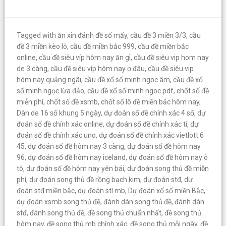
Tagged with
ăn xin đánh đề số mấy
,
cầu đề 3 miền 3/3
,
cầu
đề 3 miền kèo lô
,
cầu đề miền bắc 999
,
cầu đề miền bắc
online
,
cầu đề siêu víp hôm nay ăn gì
,
cầu đề siêu vip hom nay
de 3 càng
,
cầu đề siêu víp hôm nay ơ đâu
,
cầu đề siêu vip
hôm nay quảng ngãi
,
cầu đề xổ số minh ngoc âm
,
cầu đề xổ
số minh ngọc lừa đảo
,
cầu đề xổ số minh ngoc pdf
,
chốt số đề
miễn phí
,
chốt số đề xsmb
,
chốt số lô đề miền bắc hôm nay
,
Dàn de 16 số khung 5 ngày
,
dự đoán số đề chính xác 4 số
,
dự
đoán số đề chính xác online
,
dự đoán số đề chính xác tỉ
,
dự
đoán số đề chính xác uno
,
dự đoán số đề chính xác vietlott 6
45
,
dự đoán số đề hôm nay 3 càng
,
dự đoán số đề hôm nay
96
,
dự đoán số đề hôm nay iceland
,
dự đoán số đề hôm nay ô
tô
,
dự đoán số đề hôm nay yên bái
,
dự đoán song thủ đề miễn
phí
,
dự đoán song thủ đề rồng bạch kim
,
dự đoán stđ
,
dự
đoán stđ miền bắc
,
dự đoán stl mb
,
Dự đoán xổ số miền Bắc
,
dự đoán xsmb song thủ đề
,
đánh dàn song thủ đề
,
đánh dàn
stđ
,
đánh song thủ đề
,
đề song thủ chuẩn nhất
,
đề song thủ
hôm nay
,
đề song thủ mb chính xác
,
đề song thủ mỗi ngày
,
đề