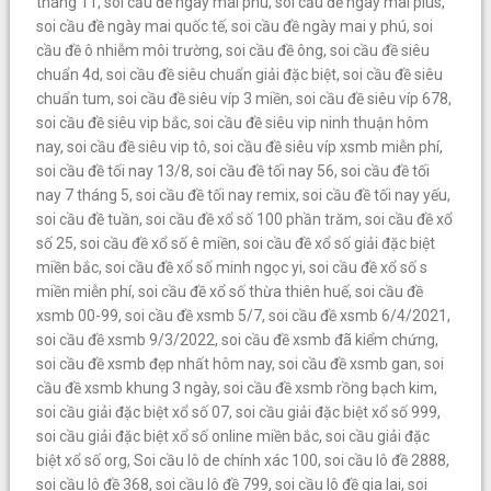
tháng 11
,
soi cầu đề ngày mai phú
,
soi cầu đề ngày mai plus
,
soi cầu đề ngày mai quốc tế
,
soi cầu đề ngày mai y phú
,
soi
cầu đề ô nhiễm môi trường
,
soi cầu đề ông
,
soi cầu đề siêu
chuẩn 4d
,
soi cầu đề siêu chuẩn giải đặc biệt
,
soi cầu đề siêu
chuẩn tum
,
soi cầu đề siêu víp 3 miền
,
soi cầu đề siêu víp 678
,
soi cầu đề siêu vip bắc
,
soi cầu đề siêu vip ninh thuận hôm
nay
,
soi cầu đề siêu vip tô
,
soi cầu đề siêu víp xsmb miễn phí
,
soi cầu đề tối nay 13/8
,
soi cầu đề tối nay 56
,
soi cầu đề tối
nay 7 tháng 5
,
soi cầu đề tối nay remix
,
soi cầu đề tối nay yếu
,
soi cầu đề tuần
,
soi cầu đề xổ số 100 phần trăm
,
soi cầu đề xổ
số 25
,
soi cầu đề xổ số ê miền
,
soi cầu đề xổ số giải đặc biệt
miền bắc
,
soi cầu đề xổ số minh ngọc yi
,
soi cầu đề xổ số s
miền miễn phí
,
soi cầu đề xổ số thừa thiên huế
,
soi cầu đề
xsmb 00-99
,
soi cầu đề xsmb 5/7
,
soi cầu đề xsmb 6/4/2021
,
soi cầu đề xsmb 9/3/2022
,
soi cầu đề xsmb đã kiểm chứng
,
soi cầu đề xsmb đẹp nhất hôm nay
,
soi cầu đề xsmb gan
,
soi
cầu đề xsmb khung 3 ngày
,
soi cầu đề xsmb rồng bạch kim
,
soi cầu giải đặc biệt xổ số 07
,
soi cầu giải đặc biệt xổ số 999
,
soi cầu giải đặc biệt xổ số online miền bắc
,
soi cầu giải đặc
biệt xổ số org
,
Soi cầu lô de chính xác 100
,
soi cầu lô đề 2888
,
soi cầu lô đề 368
,
soi cầu lô đề 799
,
soi cầu lô đề gia lai
,
soi