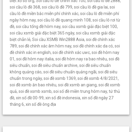
biệt xổ số org
,
Soi cầu lô de chính xác 100
,
soi cầu lô đề 2888
,
soi cầu lô đề 368
,
soi cầu lô đề 799
,
soi cầu lô đề gia lai
,
soi
cầu lô đề miền bắc miễn phí chính xác
,
soi cầu lô đề miễn phí
ngày hôm nay
,
soi cầu lô đề quang minh 108
,
soi cầu lô rơi từ
đề
,
soi cầu tổng đề hôm nay
,
soi cầu xsmb giải đặc biệt 100
,
soi cầu xsmb giải đặc biệt 365 ngày
,
soi cầu xsmb giải đặc
biệt chẵn lẻ
,
Soi cầu XSMB Win2888 Asia
,
soi đề chính xác
789
,
soi đề chính xác âm hôm nay
,
soi đề chính xác da có
,
soi
đề chính xác in english
,
soi đề chính xác uwc
,
soi đề hôm nay
01
,
soi đề hôm nay italia
,
soi đề hôm nay ra bao nhiêu
,
soi đề
siêu chuẩn
,
soi đề siêu chuẩn archive
,
soi đề siêu chuẩn
không quảng cáo
,
soi đề siêu chuẩn quảng ngãi
,
soi đề siêu
chuẩn trong ngày
,
soi đề xsmb 1369
,
soi đề xsmb 4/8/2021
,
soi đề xsmb ăn bao nhiêu
,
soi đề xsmb an giang
,
soi đề xsmb
quả
,
soi đề xsmb xsmb
,
soi số đề miền trung hôm nay
,
tứ thủ
đề
,
xin số đề 00-99
,
xin số đề indonesia
,
xin số đề ngày 27
tháng 6
,
xin số đề ông địa