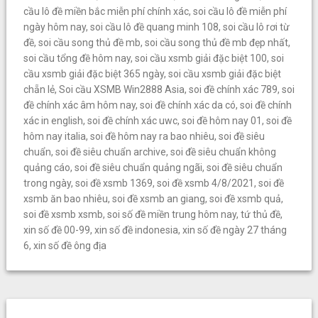
cầu lô đề miền bắc miễn phí chính xác
,
soi cầu lô đề miễn phí
ngày hôm nay
,
soi cầu lô đề quang minh 108
,
soi cầu lô rơi từ
đề
,
soi cầu song thủ đề mb
,
soi cầu song thủ đề mb đẹp nhất
,
soi cầu tổng đề hôm nay
,
soi cầu xsmb giải đặc biệt 100
,
soi
cầu xsmb giải đặc biệt 365 ngày
,
soi cầu xsmb giải đặc biệt
chẵn lẻ
,
Soi cầu XSMB Win2888 Asia
,
soi đề chính xác 789
,
soi
đề chính xác âm hôm nay
,
soi đề chính xác da có
,
soi đề chính
xác in english
,
soi đề chính xác uwc
,
soi đề hôm nay 01
,
soi đề
hôm nay italia
,
soi đề hôm nay ra bao nhiêu
,
soi đề siêu
chuẩn
,
soi đề siêu chuẩn archive
,
soi đề siêu chuẩn không
quảng cáo
,
soi đề siêu chuẩn quảng ngãi
,
soi đề siêu chuẩn
trong ngày
,
soi đề xsmb 1369
,
soi đề xsmb 4/8/2021
,
soi đề
xsmb ăn bao nhiêu
,
soi đề xsmb an giang
,
soi đề xsmb quả
,
soi đề xsmb xsmb
,
soi số đề miền trung hôm nay
,
tứ thủ đề
,
xin số đề 00-99
,
xin số đề indonesia
,
xin số đề ngày 27 tháng
6
,
xin số đề ông địa