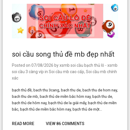
soi cầu song thủ đề mb đẹp nhất
Posted on
07/08/2026
by
xsmb soi cầu bạch thủ lô - xsmb
soi cầu 3 càng víp
in
Soi cầu mb cao cấp
,
Soi cầu mb chính
xác
bạch thủ đề, bach thu 3cang, bach thu de, bach thu de hom nay,
bach thu de mb, bach thủ de miền bắc hôm nay, bạch thu de,
bạch thủ de hôm nay, bạch thủ de la giải mấy, bạch thủ de miền
bắc, bạch thủ de miền bắc hôm nay, bạch thủ de một…
READ MORE
VIEW 86 COMMENTS