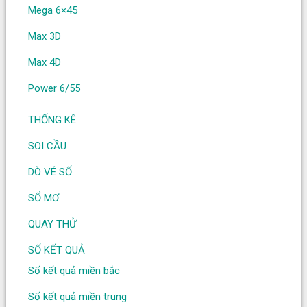
Mega 6×45
Max 3D
Max 4D
Power 6/55
THỐNG KÊ
SOI CẦU
DÒ VÉ SỐ
SỔ MƠ
QUAY THỬ
SỐ KẾT QUẢ
Số kết quả miền bắc
Số kết quả miền trung