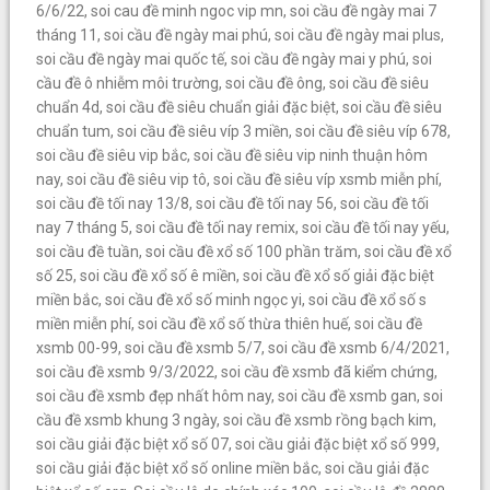
6/6/22
,
soi cau đề minh ngoc vip mn
,
soi cầu đề ngày mai 7
tháng 11
,
soi cầu đề ngày mai phú
,
soi cầu đề ngày mai plus
,
soi cầu đề ngày mai quốc tế
,
soi cầu đề ngày mai y phú
,
soi
cầu đề ô nhiễm môi trường
,
soi cầu đề ông
,
soi cầu đề siêu
chuẩn 4d
,
soi cầu đề siêu chuẩn giải đặc biệt
,
soi cầu đề siêu
chuẩn tum
,
soi cầu đề siêu víp 3 miền
,
soi cầu đề siêu víp 678
,
soi cầu đề siêu vip bắc
,
soi cầu đề siêu vip ninh thuận hôm
nay
,
soi cầu đề siêu vip tô
,
soi cầu đề siêu víp xsmb miễn phí
,
soi cầu đề tối nay 13/8
,
soi cầu đề tối nay 56
,
soi cầu đề tối
nay 7 tháng 5
,
soi cầu đề tối nay remix
,
soi cầu đề tối nay yếu
,
soi cầu đề tuần
,
soi cầu đề xổ số 100 phần trăm
,
soi cầu đề xổ
số 25
,
soi cầu đề xổ số ê miền
,
soi cầu đề xổ số giải đặc biệt
miền bắc
,
soi cầu đề xổ số minh ngọc yi
,
soi cầu đề xổ số s
miền miễn phí
,
soi cầu đề xổ số thừa thiên huế
,
soi cầu đề
xsmb 00-99
,
soi cầu đề xsmb 5/7
,
soi cầu đề xsmb 6/4/2021
,
soi cầu đề xsmb 9/3/2022
,
soi cầu đề xsmb đã kiểm chứng
,
soi cầu đề xsmb đẹp nhất hôm nay
,
soi cầu đề xsmb gan
,
soi
cầu đề xsmb khung 3 ngày
,
soi cầu đề xsmb rồng bạch kim
,
soi cầu giải đặc biệt xổ số 07
,
soi cầu giải đặc biệt xổ số 999
,
soi cầu giải đặc biệt xổ số online miền bắc
,
soi cầu giải đặc