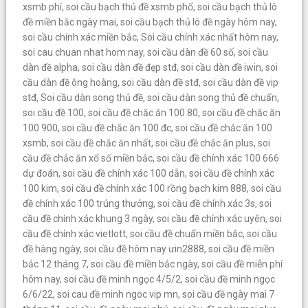
xsmb phí
,
soi cầu bạch thủ đề xsmb phố
,
soi cầu bạch thủ lô
đề miền bắc ngày mai
,
soi cầu bạch thủ lô đề ngày hôm nay
,
soi cầu chính xác miền bắc
,
Soi cầu chính xác nhất hôm nay
,
soi cau chuan nhat hom nay
,
soi cầu dàn đề 60 số
,
soi cầu
dàn đề alpha
,
soi cầu dàn đề đẹp stđ
,
soi cầu dàn đề iwin
,
soi
cầu dàn đề ông hoàng
,
soi cầu dàn đề stđ
,
soi cầu dàn đề vip
stđ
,
Soi cầu dàn song thủ đề
,
soi cầu dàn song thủ đề chuẩn
,
soi cầu đề 100
,
soi cầu đề chắc ăn 100 80
,
soi cầu đề chắc ăn
100 900
,
soi cầu đề chắc ăn 100 đc
,
soi cầu đề chắc ăn 100
xsmb
,
soi cầu đề chắc ăn nhất
,
soi cầu đề chắc ăn plus
,
soi
cầu đề chắc ăn xổ số miền bắc
,
soi cầu đề chính xác 100 666
dự đoán
,
soi cầu đề chính xác 100 dẫn
,
soi cầu đề chính xác
100 kim
,
soi cầu đề chính xác 100 rồng bạch kim 888
,
soi cầu
đề chính xác 100 trúng thưởng
,
soi cầu đề chính xác 3s
,
soi
cầu đề chính xác khung 3 ngày
,
soi cầu đề chính xác uyên
,
soi
cầu đề chính xác vietlott
,
soi cầu đề chuẩn miền bắc
,
soi cầu
đề hàng ngày
,
soi cầu đề hôm nay ưin2888
,
soi cầu đề miền
bắc 12 tháng 7
,
soi cầu đề miền bắc ngày
,
soi cầu đề miễn phí
hôm nay
,
soi cầu đề minh ngọc 4/5/2
,
soi cầu đề minh ngọc
6/6/22
,
soi cau đề minh ngoc vip mn
,
soi cầu đề ngày mai 7