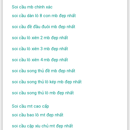
Soi cầu mb chính xác
soi cầu dàn lô 8 con mb đẹp nhất
soi cầu đề đầu đuôi mb đẹp nhất
soi cầu lô xiên 2 mb đẹp nhất
soi cầu lô xiên 3 mb đẹp nhất
soi cầu lô xiên 4 mb đẹp nhất
soi cầu song thủ đề mb đẹp nhất
soi cầu song thủ lô kép mb đẹp nhất
soi cầu song thủ lô mb đẹp nhất
Soi cầu mt cao cấp
soi cầu bao lô mt đẹp nhất
soi cầu cặp xíu chủ mt đẹp nhất