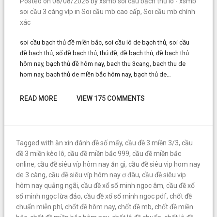
Posted on
08/08/2026
by
xsmb soi cầu bạch thủ lô - xsmb
soi cầu 3 càng víp
in
Soi cầu mb cao cấp
,
Soi cầu mb chính
xác
soi cầu bạch thủ đề miền bắc, soi cầu lô de bạch thủ, soi cầu
đề bạch thủ, số đề bạch thủ, thủ đề, đề bạch thủ, đề bạch thủ
hôm nay, bạch thủ đề hôm nay, bach thu 3cang, bach thu de
hom nay, bach thủ de miền bắc hôm nay, bạch thủ de…
READ MORE
VIEW 175 COMMENTS
Tagged with
ăn xin đánh đề số mấy
,
cầu đề 3 miền 3/3
,
cầu
đề 3 miền kèo lô
,
cầu đề miền bắc 999
,
cầu đề miền bắc
online
,
cầu đề siêu víp hôm nay ăn gì
,
cầu đề siêu vip hom nay
de 3 càng
,
cầu đề siêu víp hôm nay ơ đâu
,
cầu đề siêu vip
hôm nay quảng ngãi
,
cầu đề xổ số minh ngoc âm
,
cầu đề xổ
số minh ngọc lừa đảo
,
cầu đề xổ số minh ngoc pdf
,
chốt đề
chuẩn miễn phí
,
chốt đề hôm nay
,
chốt đề mb
,
chốt đề miền