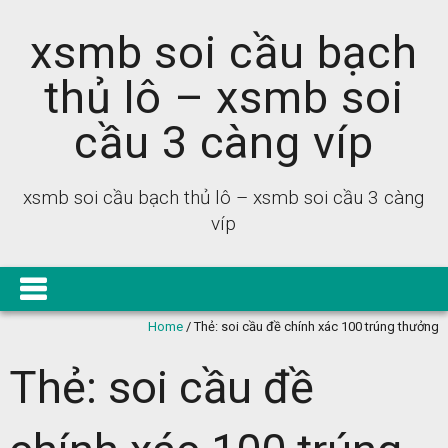
xsmb soi cầu bạch
thủ lô – xsmb soi
cầu 3 càng víp
xsmb soi cầu bạch thủ lô – xsmb soi cầu 3 càng
víp
Home
/
Thẻ:
soi cầu đề chính xác 100 trúng thưởng
Thẻ:
soi cầu đề