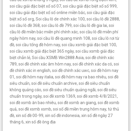
soi cầu giải đặc biệt xổ số 07
,
soi cầu giải đặc biệt xổ số 999
,
soi cầu giải đặc biệt xổ số online miền bắc
,
soi cầu giải đặc
biệt xổ số org
,
Soi cầu lô de chính xác 100
,
soi cầu lô đề 2888
,
soi cầu lô đề 368
,
soi cầu lô đề 799
,
soi cầu lô đề gia lai
,
soi
cầu lô đề miền bắc miễn phí chính xác
,
soi cầu lô đề miễn phí
ngày hôm nay
,
soi cầu lô đề quang minh 108
,
soi cầu lô rơi từ
đề
,
soi cầu tổng đề hôm nay
,
soi cầu xsmb giải đặc biệt 100
,
soi cầu xsmb giải đặc biệt 365 ngày
,
soi cầu xsmb giải đặc
biệt chẵn lẻ
,
Soi cầu XSMB Win2888 Asia
,
soi đề chính xác
789
,
soi đề chính xác âm hôm nay
,
soi đề chính xác da có
,
soi
đề chính xác in english
,
soi đề chính xác uwc
,
soi đề hôm nay
01
,
soi đề hôm nay italia
,
soi đề hôm nay ra bao nhiêu
,
soi đề
siêu chuẩn
,
soi đề siêu chuẩn archive
,
soi đề siêu chuẩn
không quảng cáo
,
soi đề siêu chuẩn quảng ngãi
,
soi đề siêu
chuẩn trong ngày
,
soi đề xsmb 1369
,
soi đề xsmb 4/8/2021
,
soi đề xsmb ăn bao nhiêu
,
soi đề xsmb an giang
,
soi đề xsmb
quả
,
soi đề xsmb xsmb
,
soi số đề miền trung hôm nay
,
tứ thủ
đề
,
xin số đề 00-99
,
xin số đề indonesia
,
xin số đề ngày 27
tháng 6
,
xin số đề ông địa