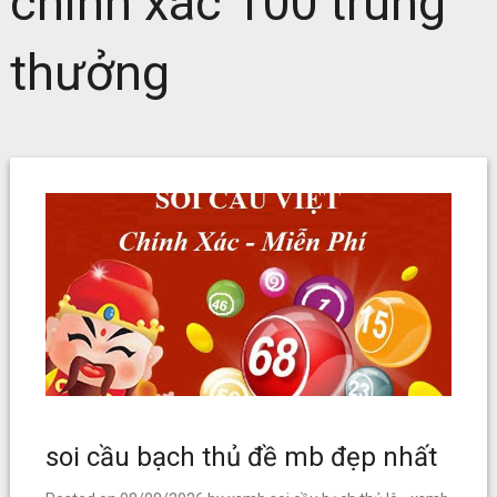
chính xác 100 trúng
thưởng
soi cầu bạch thủ đề mb đẹp nhất