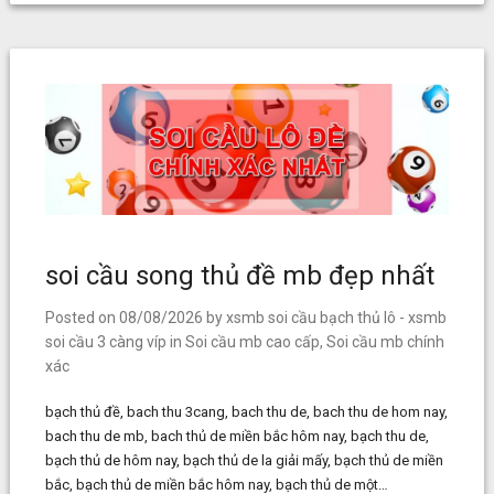
soi cầu song thủ đề mb đẹp nhất
Posted on
08/08/2026
by
xsmb soi cầu bạch thủ lô - xsmb
soi cầu 3 càng víp
in
Soi cầu mb cao cấp
,
Soi cầu mb chính
xác
bạch thủ đề, bach thu 3cang, bach thu de, bach thu de hom nay,
bach thu de mb, bach thủ de miền bắc hôm nay, bạch thu de,
bạch thủ de hôm nay, bạch thủ de la giải mấy, bạch thủ de miền
bắc, bạch thủ de miền bắc hôm nay, bạch thủ de một…