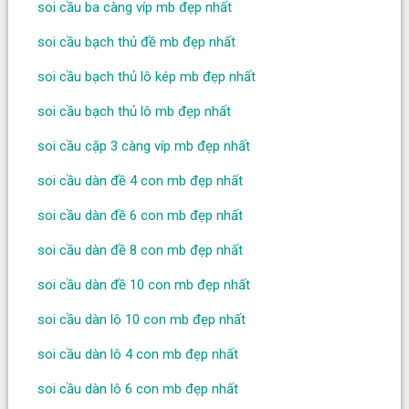
soi cầu ba càng víp mb đẹp nhất
soi cầu bạch thủ đề mb đẹp nhất
soi cầu bạch thủ lô kép mb đẹp nhất
soi cầu bạch thủ lô mb đẹp nhất
soi cầu cặp 3 càng víp mb đẹp nhất
soi cầu dàn đề 4 con mb đẹp nhất
soi cầu dàn đề 6 con mb đẹp nhất
soi cầu dàn đề 8 con mb đẹp nhất
soi cầu dàn đề 10 con mb đẹp nhất
soi cầu dàn lô 10 con mb đẹp nhất
soi cầu dàn lô 4 con mb đẹp nhất
soi cầu dàn lô 6 con mb đẹp nhất