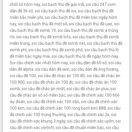
chốt số hôm nay
,
soi bạch thủ đề giải mã
,
soi cầu 247 com
dàn đề 36 số
,
soi cầu bạch thủ đề ios
,
soi cầu bạch thủ đề
miền bắc miễn phí
,
soi cầu bạch thủ đề miền bắc ngày hôm
nay
,
soi cầu bạch thủ đề một số
,
soi cầu bạch thủ đề uae
,
soi
cầu bạch thủ đề xsmb 19
,
soi cầu bạch thủ đề xsmb a trúng
rồi
,
soi cau bach thu đề xsmb loto
,
soi cầu bạch thủ đề xsmb
miền trung
,
soi cầu bạch thủ đề xsmb net
,
soi cầu bạch thủ đề
xsmb phí
,
soi cầu bạch thủ đề xsmb phố
,
soi cầu bạch thủ lô
đề miền bắc ngày mai
,
soi cầu bạch thủ lô đề ngày hôm nay
,
Soi cầu chính xác nhất hôm nay
,
soi cầu dàn đề 60 số
,
soi cầu
dàn đề alpha
,
soi cầu dàn đề iwin
,
soi cầu dàn đề ông hoàng
,
soi cầu đề 100
,
soi cầu đề chắc ăn 100 80
,
soi cầu đề chắc ăn
100 900
,
soi cầu đề chắc ăn 100 đc
,
soi cầu đề chắc ăn 100
xsmb
,
soi cầu đề chắc ăn nhất
,
soi cầu đề chắc ăn plus
,
soi
cầu đề chắc ăn xổ số miền bắc
,
soi cầu đề chính xác 100 666
dự đoán
,
soi cầu đề chính xác 100 dẫn
,
soi cầu đề chính xác
100 kim
,
soi cầu đề chính xác 100 rồng bạch kim 888
,
soi cầu
đề chính xác 100 trúng thưởng
,
soi cầu đề chính xác 3s
,
soi
cầu đề chính xác khung 3 ngày
,
soi cầu đề chính xác uyên
,
soi
cầu đề chính xác vietlott
,
soi cầu đề chuẩn miền bắc
,
soi cầu