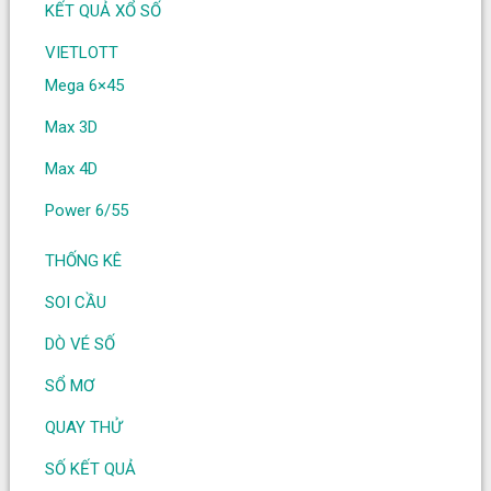
KẾT QUẢ XỔ SỐ
VIETLOTT
Mega 6×45
Max 3D
Max 4D
Power 6/55
THỐNG KÊ
SOI CẦU
DÒ VÉ SỐ
SỔ MƠ
QUAY THỬ
SỐ KẾT QUẢ