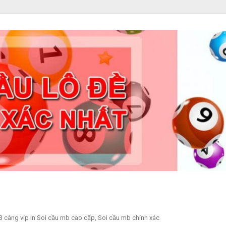
3 càng víp
in
Soi cầu mb cao cấp
,
Soi cầu mb chính xác