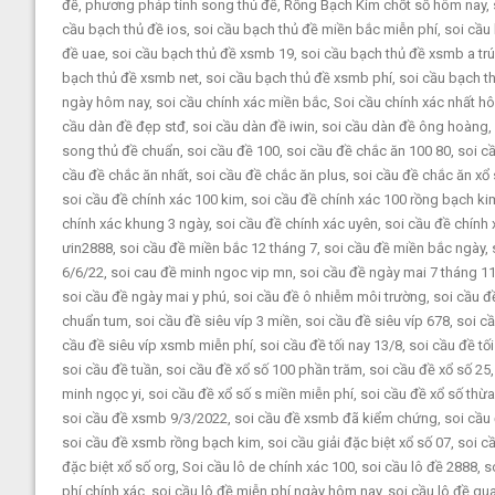
đề
,
phương pháp tính song thủ đề
,
Rồng Bạch Kim chốt số hôm nay
,
cầu bạch thủ đề ios
,
soi cầu bạch thủ đề miền bắc miễn phí
,
soi cầu
đề uae
,
soi cầu bạch thủ đề xsmb 19
,
soi cầu bạch thủ đề xsmb a trú
bạch thủ đề xsmb net
,
soi cầu bạch thủ đề xsmb phí
,
soi cầu bạch t
ngày hôm nay
,
soi cầu chính xác miền bắc
,
Soi cầu chính xác nhất h
cầu dàn đề đẹp stđ
,
soi cầu dàn đề iwin
,
soi cầu dàn đề ông hoàng
,
song thủ đề chuẩn
,
soi cầu đề 100
,
soi cầu đề chắc ăn 100 80
,
soi c
cầu đề chắc ăn nhất
,
soi cầu đề chắc ăn plus
,
soi cầu đề chắc ăn xổ
soi cầu đề chính xác 100 kim
,
soi cầu đề chính xác 100 rồng bạch ki
chính xác khung 3 ngày
,
soi cầu đề chính xác uyên
,
soi cầu đề chính x
ưin2888
,
soi cầu đề miền bắc 12 tháng 7
,
soi cầu đề miền bắc ngày
,
6/6/22
,
soi cau đề minh ngoc vip mn
,
soi cầu đề ngày mai 7 tháng 1
soi cầu đề ngày mai y phú
,
soi cầu đề ô nhiễm môi trường
,
soi cầu đ
chuẩn tum
,
soi cầu đề siêu víp 3 miền
,
soi cầu đề siêu víp 678
,
soi cầ
cầu đề siêu víp xsmb miễn phí
,
soi cầu đề tối nay 13/8
,
soi cầu đề tối
soi cầu đề tuần
,
soi cầu đề xổ số 100 phần trăm
,
soi cầu đề xổ số 25
minh ngọc yi
,
soi cầu đề xổ số s miền miễn phí
,
soi cầu đề xổ số thừa
soi cầu đề xsmb 9/3/2022
,
soi cầu đề xsmb đã kiểm chứng
,
soi cầu
soi cầu đề xsmb rồng bạch kim
,
soi cầu giải đặc biệt xổ số 07
,
soi cầ
đặc biệt xổ số org
,
Soi cầu lô de chính xác 100
,
soi cầu lô đề 2888
,
s
phí chính xác
,
soi cầu lô đề miễn phí ngày hôm nay
,
soi cầu lô đề qu