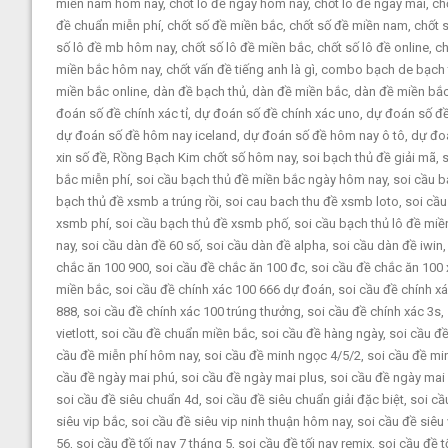
miền nam hôm nay
,
chốt lô đề ngày hôm nay
,
chốt lô đề ngày mai
,
ch
đề chuẩn miễn phí
,
chốt số đề miền bắc
,
chốt số đề miền nam
,
chốt 
số lô đề mb hôm nay
,
chốt số lô đề miền bắc
,
chốt số lô đề online
,
ch
miền bắc hôm nay
,
chốt vấn đề tiếng anh là gì
,
combo bạch de bạch 
miền bắc online
,
dàn đề bạch thủ
,
dàn đề miền bắc
,
dàn đề miền bắ
đoán số đề chính xác tỉ
,
dự đoán số đề chính xác uno
,
dự đoán số đề 
dự đoán số đề hôm nay iceland
,
dự đoán số đề hôm nay ô tô
,
dự đo
xin số đề
,
Rồng Bạch Kim chốt số hôm nay
,
soi bạch thủ đề giải mã
,
bắc miễn phí
,
soi cầu bạch thủ đề miền bắc ngày hôm nay
,
soi cầu b
bạch thủ đề xsmb a trúng rồi
,
soi cau bach thu đề xsmb loto
,
soi cầu
xsmb phí
,
soi cầu bạch thủ đề xsmb phố
,
soi cầu bạch thủ lô đề mi
nay
,
soi cầu dàn đề 60 số
,
soi cầu dàn đề alpha
,
soi cầu dàn đề iwin
chắc ăn 100 900
,
soi cầu đề chắc ăn 100 đc
,
soi cầu đề chắc ăn 100
miền bắc
,
soi cầu đề chính xác 100 666 dự đoán
,
soi cầu đề chính x
888
,
soi cầu đề chính xác 100 trúng thưởng
,
soi cầu đề chính xác 3s
,
vietlott
,
soi cầu đề chuẩn miền bắc
,
soi cầu đề hàng ngày
,
soi cầu đ
cầu đề miễn phí hôm nay
,
soi cầu đề minh ngọc 4/5/2
,
soi cầu đề mi
cầu đề ngày mai phú
,
soi cầu đề ngày mai plus
,
soi cầu đề ngày mai
soi cầu đề siêu chuẩn 4d
,
soi cầu đề siêu chuẩn giải đặc biệt
,
soi cầ
siêu vip bắc
,
soi cầu đề siêu vip ninh thuận hôm nay
,
soi cầu đề siêu 
56
,
soi cầu đề tối nay 7 tháng 5
,
soi cầu đề tối nay remix
,
soi cầu đề t