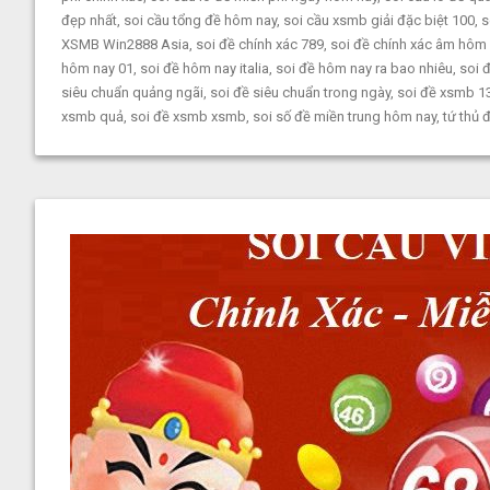
đẹp nhất
,
soi cầu tổng đề hôm nay
,
soi cầu xsmb giải đặc biệt 100
,
s
XSMB Win2888 Asia
,
soi đề chính xác 789
,
soi đề chính xác âm hôm
hôm nay 01
,
soi đề hôm nay italia
,
soi đề hôm nay ra bao nhiêu
,
soi 
siêu chuẩn quảng ngãi
,
soi đề siêu chuẩn trong ngày
,
soi đề xsmb 1
xsmb quả
,
soi đề xsmb xsmb
,
soi số đề miền trung hôm nay
,
tứ thủ 