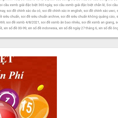
oi cầu xsmb giải đặc biệt 365 ngày
,
soi cầu xsmb giải đặc biệt chẵn lẻ
,
Soi cầu
 nay
,
soi đề chính xác da có
,
soi đề chính xác in english
,
soi đề chính xác uwc
,
đề siêu chuẩn
,
soi đề siêu chuẩn archive
,
soi đề siêu chuẩn không quảng cáo
,
s
369
,
soi đề xsmb 4/8/2021
,
soi đề xsmb ăn bao nhiêu
,
soi đề xsmb an giang
,
s
đề
,
xin số đề 00-99
,
xin số đề indonesia
,
xin số đề ngày 27 tháng 6
,
xin số đề ôn