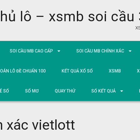
hủ lô – xsmb soi cầu 
x
SOI CẦU MB CAO CẤP
SOI CẦU MB CHÍNH XÁC
TOÁN LÔ ĐỀ CHUẨN 100
KẾT QUẢ XỔ SỐ
XSMB
X
É SỐ
SỔ MƠ
QUAY THỬ
SỐ KẾT QUẢ
 xác vietlott