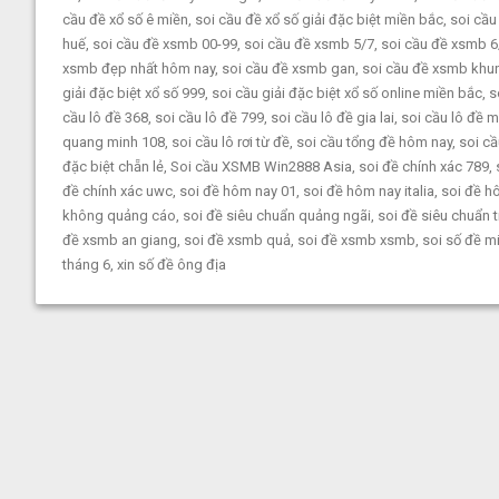
cầu đề xổ số ê miền
,
soi cầu đề xổ số giải đặc biệt miền bắc
,
soi cầu
huế
,
soi cầu đề xsmb 00-99
,
soi cầu đề xsmb 5/7
,
soi cầu đề xsmb 
xsmb đẹp nhất hôm nay
,
soi cầu đề xsmb gan
,
soi cầu đề xsmb khu
giải đặc biệt xổ số 999
,
soi cầu giải đặc biệt xổ số online miền bắc
,
s
cầu lô đề 368
,
soi cầu lô đề 799
,
soi cầu lô đề gia lai
,
soi cầu lô đề m
quang minh 108
,
soi cầu lô rơi từ đề
,
soi cầu tổng đề hôm nay
,
soi cầ
đặc biệt chẵn lẻ
,
Soi cầu XSMB Win2888 Asia
,
soi đề chính xác 789
,
đề chính xác uwc
,
soi đề hôm nay 01
,
soi đề hôm nay italia
,
soi đề h
không quảng cáo
,
soi đề siêu chuẩn quảng ngãi
,
soi đề siêu chuẩn 
đề xsmb an giang
,
soi đề xsmb quả
,
soi đề xsmb xsmb
,
soi số đề m
tháng 6
,
xin số đề ông địa