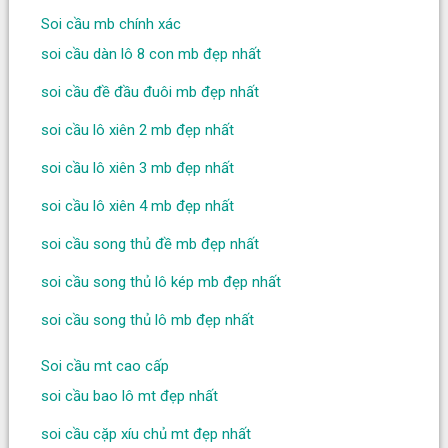
Soi cầu mb chính xác
soi cầu dàn lô 8 con mb đẹp nhất
soi cầu đề đầu đuôi mb đẹp nhất
soi cầu lô xiên 2 mb đẹp nhất
soi cầu lô xiên 3 mb đẹp nhất
soi cầu lô xiên 4 mb đẹp nhất
soi cầu song thủ đề mb đẹp nhất
soi cầu song thủ lô kép mb đẹp nhất
soi cầu song thủ lô mb đẹp nhất
Soi cầu mt cao cấp
soi cầu bao lô mt đẹp nhất
soi cầu cặp xíu chủ mt đẹp nhất