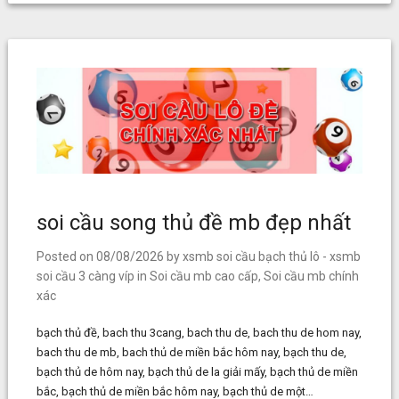
soi cầu song thủ đề mb đẹp nhất
Posted on
08/08/2026
by
xsmb soi cầu bạch thủ lô - xsmb
soi cầu 3 càng víp
in
Soi cầu mb cao cấp
,
Soi cầu mb chính
xác
bạch thủ đề, bach thu 3cang, bach thu de, bach thu de hom nay,
bach thu de mb, bach thủ de miền bắc hôm nay, bạch thu de,
bạch thủ de hôm nay, bạch thủ de la giải mấy, bạch thủ de miền
bắc, bạch thủ de miền bắc hôm nay, bạch thủ de một…