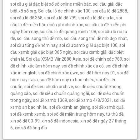
soi cầu giải đặc biệt xổ số online miền bắc
,
soi cầu giải đặc
biệt xổ số org
,
Soi cầu lô de chính xác 100
,
soi cầu lô đề 2888
,
soi cầu lô đề 368
,
soi cầu lô đề 799
,
soi cầu lô đề gia lai
,
soi
cầu lô đề miền bắc miễn phí chính xác
,
soi cầu lô đề miễn phí
ngày hôm nay
,
soi cầu lô đề quang minh 108
,
soi cầu lô rơi từ
đề
,
soi cầu song thủ đề mb
,
soi cầu song thủ đề mb đẹp nhất
,
soi cầu tổng đề hôm nay
,
soi cầu xsmb giải đặc biệt 100
,
soi
cầu xsmb giải đặc biệt 365 ngày
,
soi cầu xsmb giải đặc biệt
chẵn lẻ
,
Soi cầu XSMB Win2888 Asia
,
soi đề chính xác 789
,
soi
đề chính xác âm hôm nay
,
soi đề chính xác da có
,
soi đề chính
xác in english
,
soi đề chính xác uwc
,
soi đề hôm nay 01
,
soi đề
hôm nay italia
,
soi đề hôm nay ra bao nhiêu
,
soi đề siêu
chuẩn
,
soi đề siêu chuẩn archive
,
soi đề siêu chuẩn không
quảng cáo
,
soi đề siêu chuẩn quảng ngãi
,
soi đề siêu chuẩn
trong ngày
,
soi đề xsmb 1369
,
soi đề xsmb 4/8/2021
,
soi đề
xsmb ăn bao nhiêu
,
soi đề xsmb an giang
,
soi đề xsmb quả
,
soi đề xsmb xsmb
,
soi số đề miền trung hôm nay
,
tứ thủ đề
,
xin số đề 00-99
,
xin số đề indonesia
,
xin số đề ngày 27 tháng
6
,
xin số đề ông địa