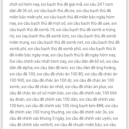
chốt số hôm nay
,
soi bạch thủ đề giải mã
,
soi cầu 247 com
dàn đề 36 số
,
soi cầu bạch thủ đề ios
,
soi cầu bạch thủ đề
miền bắc miễn phí
,
soi cầu bạch thủ đề miền bắc ngày hôm
nay
,
soi cầu bạch thủ đề một số
,
soi cầu bạch thủ đề uae
,
soi
cầu bạch thủ đề xsmb 19
,
soi cầu bạch thủ đề xsmb a trúng
rồi
,
soi cau bach thu đề xsmb loto
,
soi cầu bạch thủ đề xsmb
miền trung
,
soi cầu bạch thủ đề xsmb net
,
soi cầu bạch thủ đề
xsmb phí
,
soi cầu bạch thủ đề xsmb phố
,
soi cầu bạch thủ lô
đề miền bắc ngày mai
,
soi cầu bạch thủ lô đề ngày hôm nay
,
Soi cầu chính xác nhất hôm nay
,
soi cầu dàn đề 60 số
,
soi cầu
dàn đề alpha
,
soi cầu dàn đề iwin
,
soi cầu dàn đề ông hoàng
,
soi cầu đề 100
,
soi cầu đề chắc ăn 100 80
,
soi cầu đề chắc ăn
100 900
,
soi cầu đề chắc ăn 100 đc
,
soi cầu đề chắc ăn 100
xsmb
,
soi cầu đề chắc ăn nhất
,
soi cầu đề chắc ăn plus
,
soi
cầu đề chắc ăn xổ số miền bắc
,
soi cầu đề chính xác 100 666
dự đoán
,
soi cầu đề chính xác 100 dẫn
,
soi cầu đề chính xác
100 kim
,
soi cầu đề chính xác 100 rồng bạch kim 888
,
soi cầu
đề chính xác 100 trúng thưởng
,
soi cầu đề chính xác 3s
,
soi
cầu đề chính xác khung 3 ngày
,
soi cầu đề chính xác uyên
,
soi
cầu đề chính xác vietlott
,
soi cầu đề chuẩn miền bắc
,
soi cầu