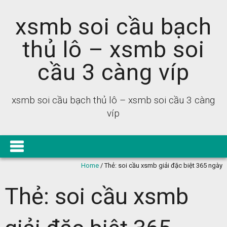
xsmb soi cầu bạch
thủ lô – xsmb soi
cầu 3 càng víp
xsmb soi cầu bạch thủ lô – xsmb soi cầu 3 càng
víp
Home
/
Thẻ:
soi cầu xsmb giải đặc biệt 365 ngày
Thẻ:
soi cầu xsmb