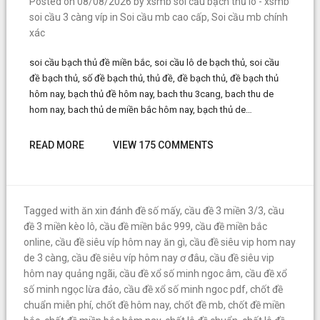
Posted on
08/08/2026
by
xsmb soi cầu bạch thủ lô - xsmb
soi cầu 3 càng víp
in
Soi cầu mb cao cấp
,
Soi cầu mb chính
xác
soi cầu bạch thủ đề miền bắc, soi cầu lô de bạch thủ, soi cầu
đề bạch thủ, số đề bạch thủ, thủ đề, đề bạch thủ, đề bạch thủ
hôm nay, bạch thủ đề hôm nay, bach thu 3cang, bach thu de
hom nay, bach thủ de miền bắc hôm nay, bạch thủ de…
READ MORE
VIEW 175 COMMENTS
Tagged with
ăn xin đánh đề số mấy
,
cầu đề 3 miền 3/3
,
cầu
đề 3 miền kèo lô
,
cầu đề miền bắc 999
,
cầu đề miền bắc
online
,
cầu đề siêu víp hôm nay ăn gì
,
cầu đề siêu vip hom nay
de 3 càng
,
cầu đề siêu víp hôm nay ơ đâu
,
cầu đề siêu vip
hôm nay quảng ngãi
,
cầu đề xổ số minh ngoc âm
,
cầu đề xổ
số minh ngọc lừa đảo
,
cầu đề xổ số minh ngoc pdf
,
chốt đề
chuẩn miễn phí
,
chốt đề hôm nay
,
chốt đề mb
,
chốt đề miền