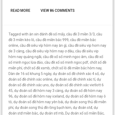
READ MORE
VIEW 86 COMMENTS
Tagged with
ăn xin đánh đề số mấy
,
cầu đề 3 miền 3/3
,
cầu
đề 3 miền kèo lô
,
cầu đề miền bắc 999
,
cầu đề miền bắc
online
,
cầu đề siêu víp hôm nay ăn gì
,
cầu đề siêu vip hom nay
de 3 càng
,
cầu đề siêu víp hôm nay ơ đâu
,
cầu đề siêu vip
hôm nay quảng ngãi
,
cầu đề xổ số minh ngoc âm
,
cầu đề xổ
số minh ngọc lừa đảo
,
cầu đề xổ số minh ngoc pdf
,
chốt số đề
miễn phí
,
chốt số đề xsmb
,
chốt số lô đề miền bắc hôm nay
,
Dàn de 16 số khung 5 ngày
,
dự đoán số đề chính xác 4 số
,
dự
đoán số đề chính xác online
,
dự đoán số đề chính xác tỉ
,
dự
đoán số đề chính xác uno
,
dự đoán số đề chính xác vietlott 6
45
,
dự đoán số đề hôm nay 3 càng
,
dự đoán số đề hôm nay
96
,
dự đoán số đề hôm nay iceland
,
dự đoán số đề hôm nay ô
tô
,
dự đoán số đề hôm nay yên bái
,
dự đoán song thủ đề miễn
phí
,
dự đoán song thủ đề rồng bạch kim
,
dự đoán stđ
,
dự
đoán stđ miền bắc
,
dự đoán stl mb
,
Dự đoán xổ số miền Bắc
,